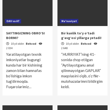
OAV va AT
Ma'naviyat
SAYTINGIZNING OBRO‘SI
Bir kunlik to‘y o‘tadi
BORMI?
g‘avg‘osi yillarga yetadi!
10 yil oldin
Behzod
10 yil oldin
Behzod
2 034
2 648
Yaratilayotgan texnik
“HURRIYAT”ning 41-
imkoniyatlar bugungi
sonida chop etilgan
kunda har bir kishining
“Aytilayotganu amal
zamon bilan hamnafas
qilinmayotgan GAPLAR”
bo‘lishiga imkon
maqolasini o‘qib, o‘z fikr-
tug‘dirmoqda.
mulohazalarimni bildirgim
Fuqarolarimiz…
keldi.