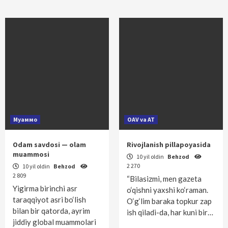
Муаммо
OAV va AT
Odam savdosi — olam
Rivojlanish pillapoyasida
muammosi
10 yil oldin
Behzod
2 270
10 yil oldin
Behzod
2 809
“Bilasizmi, men gazeta
Yigirma birinchi asr
o‘qishni yaxshi ko‘raman.
taraqqiyot asri bo‘lish
O‘g‘lim baraka topkur zap
bilan bir qatorda, ayrim
ish qiladi-da, har kuni bir…
jiddiy global muammolari