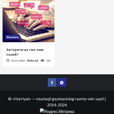
Муаммо
Алгоритм ва тил: ким
ғолиб?
4 kun oldin
Behzod
191
Facebook
Telegram
©
«Hurriyat»
— mustaqil gazetasining rasmiy veb-sayti
|
2014-2024