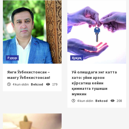
Ғурур
Ҳуқуқ
Янги Ўзбекистонсан –
Уй олишдаги энг катта
мангу Ўзбекистонсан!
хато: уйни арзон
кўрсатиш кейин
4 kun oldin
Behzod
179
қимматга тушиши
мумкин
4 kun oldin
Behzod
208