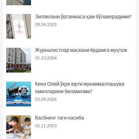
Зилзилани ўрганмаса ҳам бўлаверадими?
09.04.2025
Журналистлар маскани ёрдамга муҳтож
01.10.2024
Кино Олий ўқув юрти мукаммаллашуви
омилларини биламизми?
05.09.2024
Касбнинг таги насиба
01.11.2023