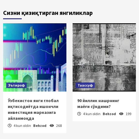
Сизни қизиқтирган янгиликлар
Эътироф
Таассуф
Ўзбекистон янги глобал
90 йиллик нашрнинг
иқтисодиётда ишончли
маёғи сўндими?
инвестиция марказига
4 kun oldin
Behzod
199
айланмоқда
4 kun oldin
Behzod
268