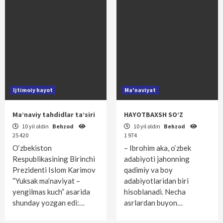
Ijtimoiy hayot
Ma'naviyat
Ma’naviy tahdidlar ta’siri
HAYOTBAXSH SO‘Z
10 yil oldin
Behzod
10 yil oldin
Behzod
25 420
1 974
O‘zbekiston
– Ibrohim aka, o‘zbek
Respublikasining Birinchi
adabiyoti jahonning
Prezidenti Islom Karimov
qadimiy va boy
“Yuksak ma’naviyat –
adabiyotlaridan biri
yengilmas kuch” asarida
hisoblanadi. Necha
shunday yozgan edi:…
asrlardan buyon…