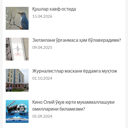
Қушлар хавф остида
15.04.2026
Зилзилани ўрганмаса ҳам бўлаверадими?
09.04.2025
Журналистлар маскани ёрдамга муҳтож
01.10.2024
Кино Олий ўқув юрти мукаммаллашуви
омилларини биламизми?
05.09.2024