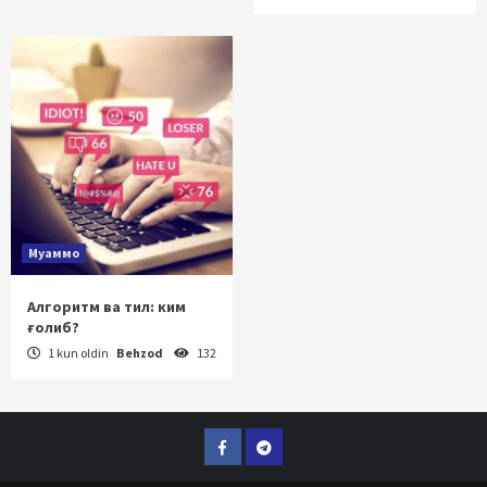
Муаммо
Алгоритм ва тил: ким
ғолиб?
1 kun oldin
Behzod
132
Facebook
Telegram