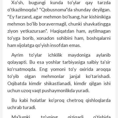
Xo‘sh, bugungi kunda to‘ylar qay tarzda
o‘tkazilmoqda? “Qobusnoma”da shunday deyilgan.
“Ey farzand, agar mehmon bo‘lsang, har kishinikiga
mehmon bo‘lib boravermagil, chunki shavkatingga
ziyon yetkazursan”. Haqiqatdan ham, aytilmagan
to‘yga borib, xonadon sohibini ham, boshqalarni
ham xijolatga qo‘yish insofdan emas.
Ayrim to‘ylar ichkilik maydoniga aylanib
qolayapti. Bu esa yoshlar tarbiyasiga salbiy ta’sir
ko‘rsatmoqda. Eng yomoni to‘y oxirida aroqqa
to‘yib olgan mehmonlar janjal ko‘tarishadi.
Oqibatda kimdir shikastlanadi, kimdir qilgan ishi
uchun uzoq vaqt pushaymonlikda yuradi.
Bu kabi holatlar ko‘proq chetroq qishloqlarda
uchrab turadi.
Ma’lumki, to‘yning qiziqarli o‘tishida