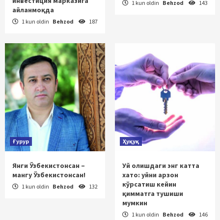
инвестиция марказига
1 kun oldin
Behzod
143
айланмоқда
1 kun oldin
Behzod
187
Ғурур
Ҳуқуқ
Янги Ўзбекистонсан –
Уй олишдаги энг катта
мангу Ўзбекистонсан!
хато: уйни арзон
кўрсатиш кейин
1 kun oldin
Behzod
132
қимматга тушиши
мумкин
1 kun oldin
Behzod
146