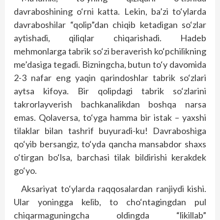
davraboshining o‘rni katta. Lekin, ba’zi to‘ylarda
davraboshilar “qolip”dan chiqib ketadigan so‘zlar
aytishadi, qiliqlar chiqarishadi. Hadeb
mehmonlarga tabrik so‘zi beraverish ko‘pchilikning
me’dasiga tegadi. Bizningcha, butun to‘y davomida
2-3 nafar eng yaqin qarindoshlar tabrik so‘zlari
aytsa kifoya. Bir qolipdagi tabrik so‘zlarini
takrorlayverish bachkanalikdan boshqa narsa
emas. Qolaversa, to‘yga hamma bir istak – yaxshi
tilaklar bilan tashrif buyuradi-ku! Davraboshiga
qo‘yib bersangiz, to‘yda qancha mansabdor shaxs
o‘tirgan bo‘lsa, barchasi tilak bildirishi kerakdek
go‘yo.
Aksariyat to‘ylarda raqqosalardan ranjiydi kishi.
Ular yoningga kelib, to cho‘ntagingdan pul
chiqarmaguningcha oldingda “likillab”