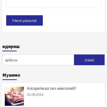
Қидириш
Qidirshish:
Муаммо
Алгоритм ва тил: ким ғолиб?
05.08.2026