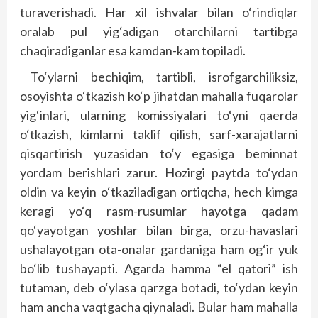
turaverishadi. Har xil ishvalar bilan o‘rindiqlar
oralab pul yig‘adigan otarchilarni tartibga
chaqiradiganlar esa kamdan-kam topiladi.
To‘ylarni bechiqim, tartibli, isrofgarchiliksiz,
osoyishta o‘tkazish ko‘p jihatdan mahalla fuqarolar
yig‘inlari, ularning komissiyalari to‘yni qaerda
o‘tkazish, kimlarni taklif qilish, sarf-xarajatlarni
qisqartirish yuzasidan to‘y egasiga beminnat
yordam berishlari zarur. Hozirgi paytda to‘ydan
oldin va keyin o‘tkaziladigan ortiqcha, hech kimga
keragi yo‘q rasm-rusumlar hayotga qadam
qo‘yayotgan yoshlar bilan birga, orzu-havaslari
ushalayotgan ota-onalar gardaniga ham og‘ir yuk
bo‘lib tushayapti. Agarda hamma “el qatori” ish
tutaman, deb o‘ylasa qarzga botadi, to‘ydan keyin
ham ancha vaqtgacha qiynaladi. Bular ham mahalla