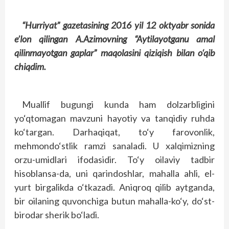
“Hurriyat” gazetasining 2016 yil 12 oktyabr sonida
e’lon qilingan A.Azimovning “Aytilayotganu amal
qilinmayotgan gaplar” maqolasini qiziqish bilan o‘qib
chiqdim.
Muallif bugungi kunda ham dolzarbligini
yo‘qtomagan mavzuni hayotiy va tanqidiy ruhda
ko‘targan. Darhaqiqat, to‘y farovonlik,
mehmondo‘stlik ramzi sanaladi. U xalqimizning
orzu-umidlari ifodasidir. To‘y oilaviy tadbir
hisoblansa-da, uni qarindoshlar, mahalla ahli, el-
yurt birgalikda o‘tkazadi. Aniqroq qilib aytganda,
bir oilaning quvonchiga butun mahalla-ko‘y, do‘st-
birodar sherik bo‘ladi.