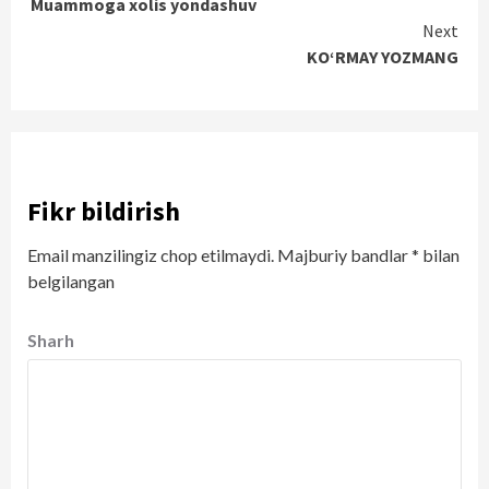
Muammoga xolis yondashuv
Reading
Next
KO‘RMAY YOZMANG
Fikr bildirish
Email manzilingiz chop etilmaydi.
Majburiy bandlar
*
bilan
belgilangan
Sharh