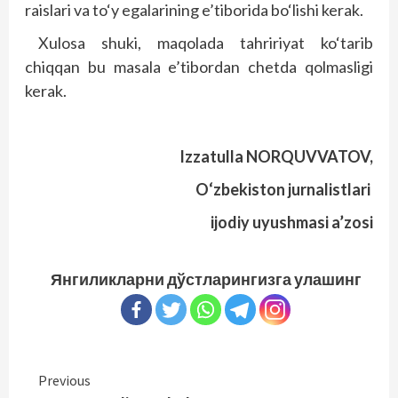
raislari va to‘y egalarining e’tiborida bo‘lishi kerak.
Xulosa shuki, maqolada tahririyat ko‘tarib
chiqqan bu masala e’tibordan chetda qolmasligi
kerak.
Izzatulla NORQUVVATOV,
O‘zbekiston jurnalistlari
ijodiy uyushmasi a’zosi
Янгиликларни дўстларингизга улашинг
Continue
Previous