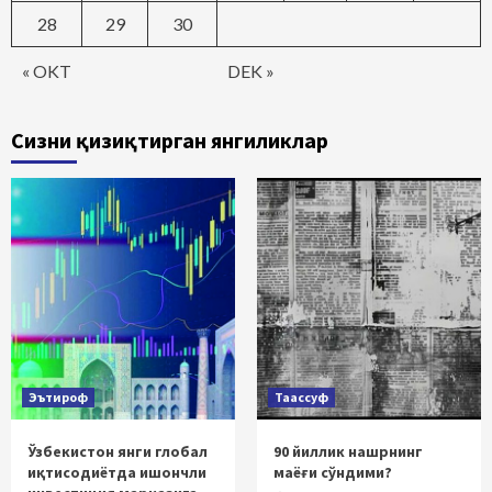
28
29
30
« OKT
DEK »
Сизни қизиқтирган янгиликлар
Эътироф
Таассуф
Ўзбекистон янги глобал
90 йиллик нашрнинг
иқтисодиётда ишончли
маёғи сўндими?