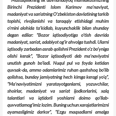
Mustaqillikning ilk davrlaridayoq mamlakatimizning
Birinchi Prezidenti Islom Karimov ma’naviyat,
madaniyat va san’atning O‘zbekiston davlatining tarkib
topishi, rivojlanishi va taraqqiy etishidagi muhim
o‘rnini alohida ta’kidlab, kuyunchaklik bilan shunday
degan edilar: “Bozor iqtisodiyotiga o‘tish davrida
madaniyat, san’at, adabiyot og‘ir ahvolga tushdi. Ularni
iqtisodiy zarbadan asrab qolishni Prezident o‘z bo‘yniga
olishi kerak”, “Bozor iqtisodiyoti deb ma’naviyatni
unutish gunoh bo‘ladi. Nuqul pul va foyda ketidan
quvsak-da, ammo odamlarimiz ruhan qashshoq bo‘lib
qolishsa, bunday jamiyatning hech kimga keragi yo‘q”,
“Ma’naviyatimizni yaratayotganlarni, yozuvchilar,
shoirlar, madaniyat va san’at ijodkorlarini, xalq
talantlari va iqtidorli yoshlarni doimo qo‘llab-
quvvatlamog‘imiz lozim. Buning uchun xarajatlarimizni
ayamasligimiz darkor”, “Ezgu maqsadlarni amalga