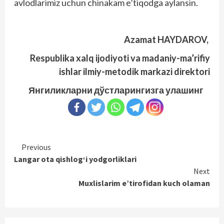
avlodlarimiz uchun chinakam e’tiqodga aylansin.
Azamat HAYDAROV,
Respublika xalq ijodiyoti va madaniy-ma’rifiy
ishlar ilmiy-metodik markazi direktori
Янгиликларни дўстларингизга улашинг
Continue
Previous
Langar ota qishlog‘i yodgorliklari
Reading
Next
Muxlislarim e’tirofidan kuch olaman