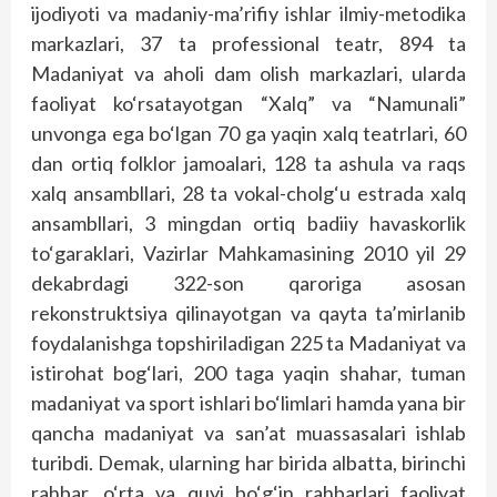
ijodiyoti va madaniy-ma’rifiy ishlar ilmiy-metodika
markazlari, 37 ta professional teatr, 894 ta
Madaniyat va aholi dam olish markazlari, ularda
faoliyat ko‘rsatayotgan “Xalq” va “Namunali”
unvonga ega bo‘lgan 70 ga yaqin xalq teatrlari, 60
dan ortiq folklor jamoalari, 128 ta ashula va raqs
xalq ansambllari, 28 ta vokal-cholg‘u estrada xalq
ansambllari, 3 mingdan ortiq badiiy havaskorlik
to‘garaklari, Vazirlar Mahkamasining 2010 yil 29
dekabrdagi 322-son qaroriga asosan
rekonstruktsiya qilinayotgan va qayta ta’mirlanib
foydalanishga topshiriladigan 225 ta Madaniyat va
istirohat bog‘lari, 200 taga yaqin shahar, tuman
madaniyat va sport ishlari bo‘limlari hamda yana bir
qancha madaniyat va san’at muassasalari ishlab
turibdi. Demak, ularning har birida albatta, birinchi
rahbar, o‘rta va quyi bo‘g‘in rahbarlari faoliyat