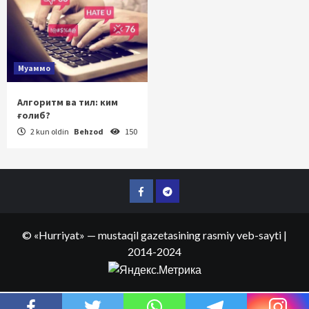
Муаммо
Алгоритм ва тил: ким
ғолиб?
2 kun oldin
Behzod
150
Facebook
Telegram
©
«Hurriyat»
— mustaqil gazetasining rasmiy veb-sayti
|
2014-2024