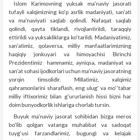
Islom Karimovning yuksak ma’naviy jasorati
tufayli xalqimizning ko‘p asrlik madaniyati, san’ati
va ma’naviyati saqlab qolindi. Nafaqat saqlab
qolindi, qayta tiklandi, rivojlantirildi, taraqqiy
ettirildi va yuksakliklarga ko‘tarildi. Madaniyatimiz,
san’atimiz, qolaversa, milliy manfaatlarimizning
haqiqiy jonkuyari va himoyachisi Birinchi
Prezidentimiz hammamiz, ayniqsa, madaniyat va
san’at sohasi ijodkorlari uchun ma’naviy jasoratning
yorqin timsolidir. Millatimiz, xalqimiz
qahramonlarini sharaflash, eng ulug‘ va mo‘’tabar
milliy iftixorimiz bilan g‘ururlanish hissi bizni har
doim bunyodkorlik ishlariga chorlab tursin.
Buyuk ma’naviy jasorat sohibidan bizga meros
bo‘lib qolgan vatanga muhabbat va sadoqat
tuyg‘usi farzandlarimiz, bugungi va kelajak