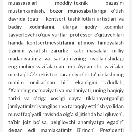
muassasalari moddiy-texnik bazasini
mustahkamlash, bozor munosabatlariga o‘tish
davrida teatr – kontsert tashkilotlari artistlari va
badiiy xodimlarini, ularga ijodiy xodimlar
tayyorlovchi o‘quv yurtlari professor-o‘qituvchilari
hamda kontsertmeystrlarini ijtimoiy himoyalash
tizimini yaratish zarurligi kabi masalalar milliy
madaniyatimiz va san’atimizning rivojlanishidagi
eng muhim vazifalardan edi. Aynan shu vazifalar
mustaqil O‘zbekiston taraqqiyotini ta’minlashning
muhim omillaridan biri ekanligini ta’kidlab,
“Xalqning ma’naviyati va madaniyati, uning haqiqiy
tarixi va o‘ziga xosligi qayta tiklanayotganligi
jamiyatimizni yangilash va taraqqiy ettirish yo‘lidan
muvaffaqiyatli ravishda olg‘a siljitishda hal qiluvchi,
ta’bir joiz bo‘lsa, belgilovchi ahamiyatga egadir”
degan edi mamlakatimiz Birinchi Prezidenti