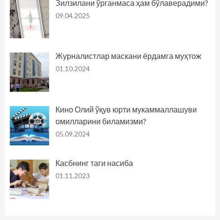
Зилзилани ўрганмаса ҳам бўлаверадими?
09.04.2025
Журналистлар маскани ёрдамга муҳтож
01.10.2024
Кино Олий ўқув юрти мукаммаллашуви
омилларини биламизми?
05.09.2024
Касбнинг таги насиба
01.11.2023