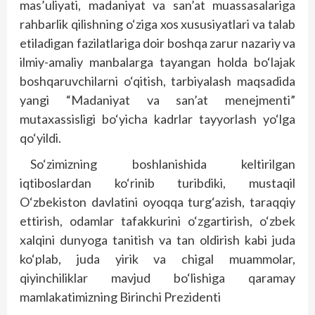
mas’uliyati, madaniyat va san’at muassasalariga
rahbarlik qilishning o‘ziga xos xususiyatlari va talab
etiladigan fazilatlariga doir boshqa zarur nazariy va
ilmiy-amaliy manbalarga tayangan holda bo‘lajak
boshqaruvchilarni o‘qitish, tarbiyalash maqsadida
yangi “Madaniyat va san’at menejmenti”
mutaxassisligi bo‘yicha kadrlar tayyorlash yo‘lga
qo‘yildi.
So‘zimizning boshlanishida keltirilgan
iqtiboslardan ko‘rinib turibdiki, mustaqil
O‘zbekiston davlatini oyoqqa turg‘azish, taraqqiy
ettirish, odamlar tafakkurini o‘zgartirish, o‘zbek
xalqini dunyoga tanitish va tan oldirish kabi juda
ko‘plab, juda yirik va chigal muammolar,
qiyinchiliklar mavjud bo‘lishiga qaramay
mamlakatimizning Birinchi Prezidenti