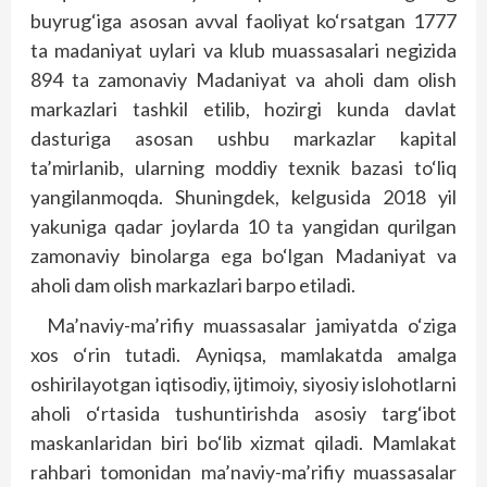
buyrug‘iga asosan avval faoliyat ko‘rsatgan 1777
ta madaniyat uylari va klub muassasalari negizida
894 ta zamonaviy Madaniyat va aholi dam olish
markazlari tashkil etilib, hozirgi kunda davlat
dasturiga asosan ushbu markazlar kapital
ta’mirlanib, ularning moddiy texnik bazasi to‘liq
yangilanmoqda. Shuningdek, kelgusida 2018 yil
yakuniga qadar joylarda 10 ta yangidan qurilgan
zamonaviy binolarga ega bo‘lgan Madaniyat va
aholi dam olish markazlari barpo etiladi.
Ma’naviy-ma’rifiy muassasalar jamiyatda o‘ziga
xos o‘rin tutadi. Ayniqsa, mamlakatda amalga
oshirilayotgan iqtisodiy, ijtimoiy, siyosiy islohotlarni
aholi o‘rtasida tushuntirishda asosiy targ‘ibot
maskanlaridan biri bo‘lib xizmat qiladi. Mamlakat
rahbari tomonidan ma’naviy-ma’rifiy muassasalar