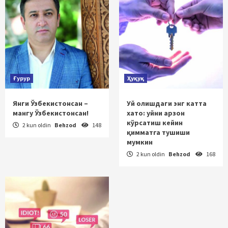
Ғурур
Ҳуқуқ
Янги Ўзбекистонсан –
Уй олишдаги энг катта
мангу Ўзбекистонсан!
хато: уйни арзон
кўрсатиш кейин
2 kun oldin
Behzod
148
қимматга тушиши
мумкин
2 kun oldin
Behzod
168