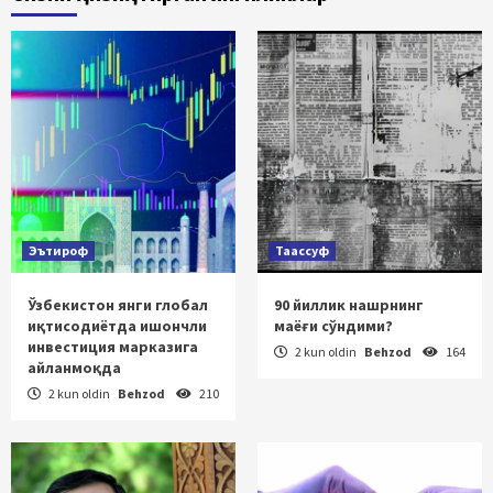
Эътироф
Таассуф
Ўзбекистон янги глобал
90 йиллик нашрнинг
иқтисодиётда ишончли
маёғи сўндими?
инвестиция марказига
2 kun oldin
Behzod
164
айланмоқда
2 kun oldin
Behzod
210