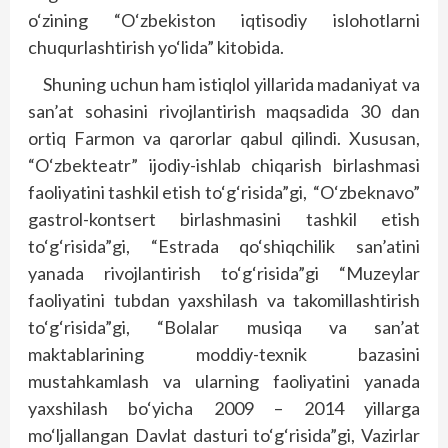
o‘zining “O‘zbekiston iqtisodiy islohotlarni
chuqurlashtirish yo‘lida” kitobida.
Shuning uchun ham istiqlol yillarida madaniyat va
san’at sohasini rivojlantirish maqsadida 30 dan
ortiq Farmon va qarorlar qabul qilindi. Xususan,
“O‘zbekteatr” ijodiy-ishlab chiqarish birlashmasi
faoliyatini tashkil etish to‘g‘risida”gi, “O‘zbeknavo”
gastrol-kontsert birlashmasini tashkil etish
to‘g‘risida”gi, “Estrada qo‘shiqchilik san’atini
yanada rivojlantirish to‘g‘risida”gi “Muzeylar
faoliyatini tubdan yaxshilash va takomillashtirish
to‘g‘risida”gi, “Bolalar musiqa va san’at
maktablarining moddiy-texnik bazasini
mustahkamlash va ularning faoliyatini yanada
yaxshilash bo‘yicha 2009 – 2014 yillarga
mo‘ljallangan Davlat dasturi to‘g‘risida”gi, Vazirlar