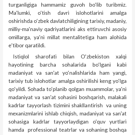
turganligiga hammamiz guvoh bo‘lib turibmiz.
Ma’lumki, o‘tish davri islohotlarini amalga
oshirishda o‘zbek davlatchiligining tarixiy, madaniy,
milliy-ma’naviy qadriyatlarini aks ettiruvchi asosiy
omillarga, ya’ni millat mentalitetiga ham alohida
e’tibor qaratildi.
Istiqlol sharofati bilan O‘zbekiston xalqi
hayotining barcha sohalarida bo‘lgani kabi
madaniyat va san’at yo‘nalishlarida ham yangi,
tarixiy tub islohotlar amalga oshirilishi keng yo‘lga
qo‘yildi. Sohada to‘planib qolgan muammolar, ya’ni
madaniyat va san’at sohasini boshqarish, malakali
kadrlar tayyorlash tizimini shakllantirish va uning
mexanizmlarini ishlab chiqish, madaniyat va san’at
sohasiga kadrlar tayyorlaydigan o‘quv yurtlari
hamda professional teatrlar va sohaning boshqa