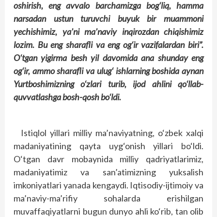
oshirish, eng avvalo barchamizga bog‘liq, hamma
narsadan ustun turuvchi buyuk bir muammoni
yechishimiz, ya’ni ma’naviy inqirozdan chiqishimiz
lozim. Bu eng sharafli va eng og‘ir vazifalardan biri”.
O‘tgan yigirma besh yil davomida ana shunday eng
og‘ir, ammo sharafli va ulug‘ ishlarning boshida aynan
Yurtboshimizning o‘zlari turib, ijod ahlini qo‘llab-
quvvatlashga bosh-qosh bo‘ldi.
Istiqlol yillari milliy ma’naviyatning, o‘zbek xalqi
madaniyatining qayta uyg‘onish yillari bo‘ldi.
O‘tgan davr mobaynida milliy qadriyatlarimiz,
madaniyatimiz va san’atimizning yuksalish
imkoniyatlari yanada kengaydi. Iqtisodiy-ijtimoiy va
ma’naviy-ma’rifiy sohalarda erishilgan
muvaffaqiyatlarni bugun dunyo ahli ko‘rib, tan olib