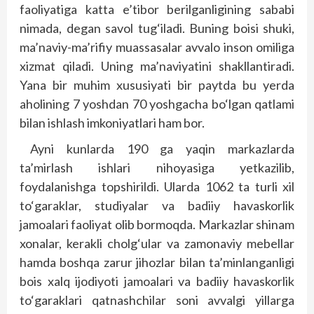
faoliyatiga katta e’tibor berilganligining sababi
nimada, degan savol tug‘iladi. Buning boisi shuki,
ma’naviy-ma’rifiy muassasalar avvalo inson omiliga
xizmat qiladi. Uning ma’naviyatini shakllantiradi.
Yana bir muhim xususiyati bir paytda bu yerda
aholining 7 yoshdan 70 yoshgacha bo‘lgan qatlami
bilan ishlash imkoniyatlari ham bor.
Ayni kunlarda 190 ga yaqin markazlarda
ta’mirlash ishlari nihoyasiga yetkazilib,
foydalanishga topshirildi. Ularda 1062 ta turli xil
to‘garaklar, studiyalar va badiiy havaskorlik
jamoalari faoliyat olib bormoqda. Markazlar shinam
xonalar, kerakli cholg‘ular va zamonaviy mebellar
hamda boshqa zarur jihozlar bilan ta’minlanganligi
bois xalq ijodiyoti jamoalari va badiiy havaskorlik
to‘garaklari qatnashchilar soni avvalgi yillarga