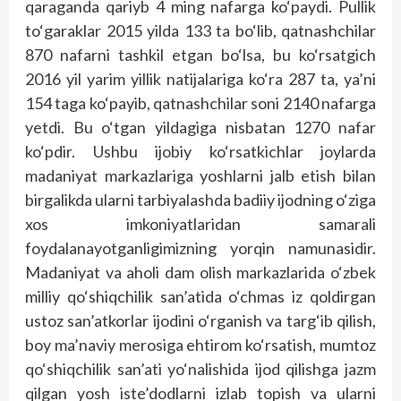
qaraganda qariyb 4 ming nafarga ko‘paydi. Pullik
to‘garaklar 2015 yilda 133 ta bo‘lib, qatnashchilar
870 nafarni tashkil etgan bo‘lsa, bu ko‘rsatgich
2016 yil yarim yillik natijalariga ko‘ra 287 ta, ya’ni
154 taga ko‘payib, qatnashchilar soni 2140 nafarga
yetdi. Bu o‘tgan yildagiga nisbatan 1270 nafar
ko‘pdir. Ushbu ijobiy ko‘rsatkichlar joylarda
madaniyat markazlariga yoshlarni jalb etish bilan
birgalikda ularni tarbiyalashda badiiy ijodning o‘ziga
xos imkoniyatlaridan samarali
foydalanayotganligimizning yorqin namunasidir.
Madaniyat va aholi dam olish markazlarida o‘zbek
milliy qo‘shiqchilik san’atida o‘chmas iz qoldirgan
ustoz san’atkorlar ijodini o‘rganish va targ‘ib qilish,
boy ma’naviy merosiga ehtirom ko‘rsatish, mumtoz
qo‘shiqchilik san’ati yo‘nalishida ijod qilishga jazm
qilgan yosh iste’dodlarni izlab topish va ularni