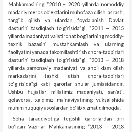
Mahkamasining “2010 – 2020 yillarda nomoddiy
madaniy meros ob’ektlarini muhofaza qilish, asrash,
targ‘ib qilish va ulardan foydalanish Davlat
dasturini tasdiqlash to‘g‘risida”gi, “2011 — 2015
yillarda madaniyat va istirohat bog‘larining moddiy-
texnik bazasini mustahkamlash va ularning
faoliyatini yanada takomillashtirish chora-tadbirlari
dasturini tasdiqlash to‘g‘risida“gi, “2013 — 2018
yillarda zamonaviy madaniyat va aholi dam olish
markazlarini tashkil etish chora-tadbirlari
to‘g‘risida”gi kabi qarorlar shular jumlasidandir.
Ushbu hujjatlar millatimiz madaniyati, san’ati,
qolaversa, xalqimiz ma’naviyatining yuksalishida
muhim huquqiy asoslardan bo‘lib xizmat qilmoqda.
Soha taraqqiyotiga tegishli qarorlardan biri
bo‘lgan Vazirlar Mahkamasining “2013 — 2018