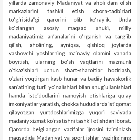
yillarda zamonaviy Madaniyat va aholi dam olish
markazlarini tashkil etish chora-tadbirlari
to‘g‘risida”gi qarorini olib ko‘raylik. Unda
ko‘zlangan asosiy maqsad shuki, milliy
madaniyatimiz an’analarini o‘rganish va targ‘ib
qilish, aholining, ayniqsa, qishloq joylarda
yashovchi yoshlarning ma’naviy olamini yanada
boyitish, ularning bo‘sh vaqtlarini mazmunli
o‘tkazishlari uchun shart-sharoitlar hozirlash,
o‘zlari yoqtirgan kasb-hunar va badiiy havaskorlik
san’atining turli yo‘nalishlari bilan shug‘ullanishlari
hamda iste’dodlarini namoyish etishlariga qulay
imkoniyatlar yaratish, chekka hududlarda istiqomat
qilayotgan yurtdoshlarimizga yuqori saviyada
madaniy xizmat ko‘rsatishni tashkil etishdan iborat.
Qarorda belgilangan vazifalar ijrosini ta’minlash
maqsadida Madaniyat va sport ishlari vazirligining