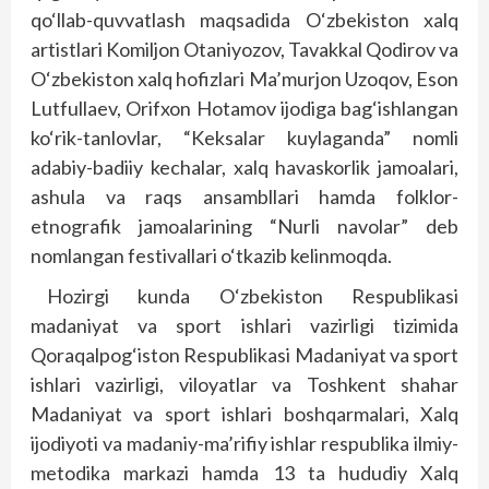
qo‘llab-quvvatlash maqsadida O‘zbekiston xalq
artistlari Komiljon Otaniyozov, Tavakkal Qodirov va
O‘zbekiston xalq hofizlari Ma’murjon Uzoqov, Eson
Lutfullaev, Orifxon Hotamov ijodiga bag‘ishlangan
ko‘rik-tanlovlar, “Keksalar kuylaganda” nomli
adabiy-badiiy kechalar, xalq havaskorlik jamoalari,
ashula va raqs ansambllari hamda folklor-
etnografik jamoalarining “Nurli navolar” deb
nomlangan festivallari o‘tkazib kelinmoqda.
Hozirgi kunda O‘zbekiston Respublikasi
madaniyat va sport ishlari vazirligi tizimida
Qoraqalpog‘iston Respublikasi Madaniyat va sport
ishlari vazirligi, viloyatlar va Toshkent shahar
Madaniyat va sport ishlari boshqarmalari, Xalq
ijodiyoti va madaniy-ma’rifiy ishlar respublika ilmiy-
metodika markazi hamda 13 ta hududiy Xalq