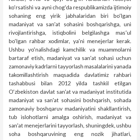
ko‘rsatishi va ayni chog‘da respublikamizda ijtimoiy
sohaning eng yirik jabhalaridan biri bo‘lgan
madaniyat va san’at sohasini boshqarishga, uni
rivojlantirishga, istiqbolini belgilashga mas’ul
bo‘lgan rahbar xodimlar, ya’ni menejerlar kerak.
Ushbu yo‘nalishdagi kamchilik va muammolarni
bartaraf etish, madaniyat va san’at sohasi uchun
zamonaviy kadrlarni tayyorlash masalalarini yanada
takomillashtirish maqsadida davlatimiz rahbari
tashabbusi bilan 2012 yilda tashkil etilgan
O‘zbekiston davlat san’at va madaniyat institutida
madaniyat va san’at sohasini boshqarish, sohada
zamonaviy boshqaruv madaniyatini shakllantirish,
tub islohotlarni amalga oshirish, madaniyat va
san’at menejerlarini tayyorlash, shuningdek, ushbu
soha boshqaruvining eng nozik jihatlari,