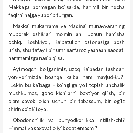
Makkaga bormagan bo‘lsa-da, har yili bir necha
faqirni hajga yuborib turgan.
Makkai mukarrama va Madinai munavvaraning
muborak eshiklari mo‘min ahli uchun hamisha
ochiq. Koshkiydi, Ka’batulloh ostonasiga bosh
urish, shu tafayli bir umr sarfaroz yashash saodati
hammamizga nasib qilsa.
Aytmoqchi bo‘lganimiz, uzoq Ka’badan tashqari
yon-verimizda boshqa ka’ba ham mavjud-ku?!
Lekin bu ka’baga – ko‘ngilga yo‘l topish unchalik
mushkulmas, goho kishilarni baxtiyor qilish, bir
olam savob olish uchun bir tabassum, bir og‘iz
shirin so‘z kifoya!
Obodonchilik va bunyodkorlikka intilish-chi?
Himmat va saxovat oliy ibodat emasmi?