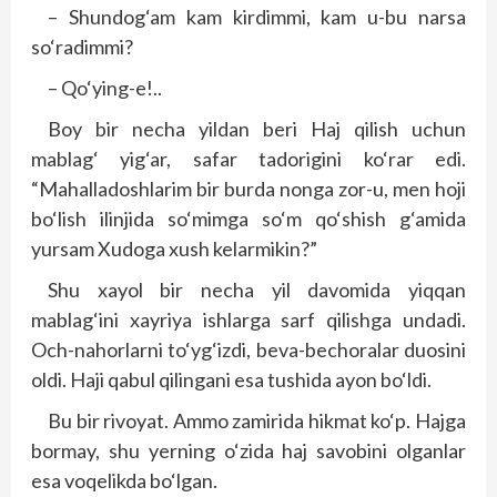
– Shundog‘am kam kirdimmi, kam u-bu narsa
so‘radimmi?
– Qo‘ying-e!..
Boy bir necha yildan beri Haj qilish uchun
mablag‘ yig‘ar, safar tadorigini ko‘rar edi.
“Mahalladoshlarim bir burda nonga zor-u, men hoji
bo‘lish ilinjida so‘mimga so‘m qo‘shish g‘amida
yursam Xudoga xush kelarmikin?”
Shu xayol bir necha yil davomida yiqqan
mablag‘ini xayriya ishlarga sarf qilishga undadi.
Och-nahorlarni to‘yg‘izdi, beva-bechoralar duosini
oldi. Haji qabul qilingani esa tushida ayon bo‘ldi.
Bu bir rivoyat. Ammo zamirida hikmat ko‘p. Hajga
bormay, shu yerning o‘zida haj savobini olganlar
esa voqelikda bo‘lgan.