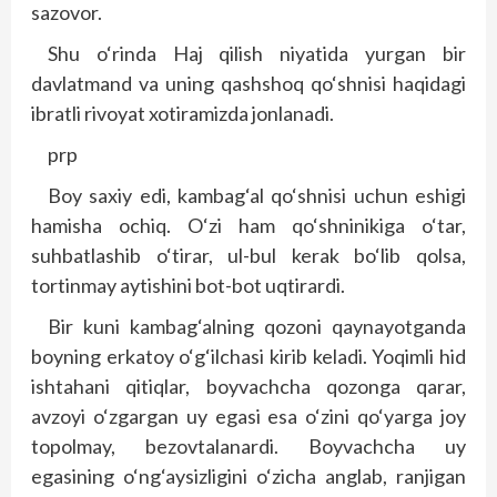
sazovor.
Shu o‘rinda Haj qilish niyatida yurgan bir
davlatmand va uning qashshoq qo‘shnisi haqidagi
ibratli rivoyat xotiramizda jonlanadi.
prp
Boy saxiy edi, kambag‘al qo‘shnisi uchun eshigi
hamisha ochiq. O‘zi ham qo‘shninikiga o‘tar,
suhbatlashib o‘tirar, ul-bul kerak bo‘lib qolsa,
tortinmay aytishini bot-bot uqtirardi.
Bir kuni kambag‘alning qozoni qaynayotganda
boyning erkatoy o‘g‘ilchasi kirib keladi. Yoqimli hid
ishtahani qitiqlar, boyvachcha qozonga qarar,
avzoyi o‘zgargan uy egasi esa o‘zini qo‘yarga joy
topolmay, bezovtalanardi. Boyvachcha uy
egasining o‘ng‘aysizligini o‘zicha anglab, ranjigan