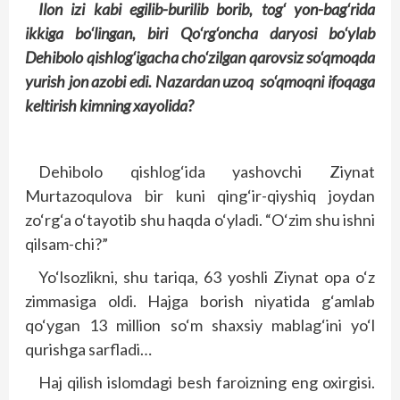
Ilon izi kabi egilib-burilib borib, tog‘ yon-bag‘rida
ikkiga bo‘lingan, biri Qo‘rg‘oncha daryosi bo‘ylab
Dehibolo qishlog‘igacha cho‘zilgan qarovsiz so‘qmoqda
yurish jon azobi edi. Nazardan uzoq so‘qmoqni ifoqaga
keltirish kimning xayolida?
Dehibolo qishlog‘ida yashovchi Ziynat
Murtazoqulova bir kuni qing‘ir-qiyshiq joydan
zo‘rg‘a o‘tayotib shu haqda o‘yladi. “O‘zim shu ishni
qilsam-chi?”
Yo‘lsozlikni, shu tariqa, 63 yoshli Ziynat opa o‘z
zimmasiga oldi. Hajga borish niyatida g‘amlab
qo‘ygan 13 million so‘m shaxsiy mablag‘ini yo‘l
qurishga sarfladi…
Haj qilish islomdagi besh faroizning eng oxirgisi.