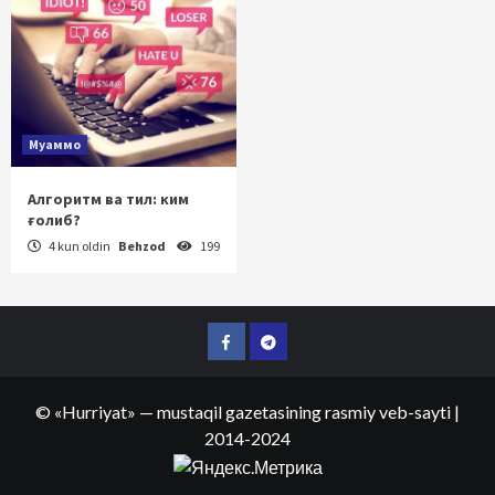
Муаммо
Алгоритм ва тил: ким
ғолиб?
4 kun oldin
Behzod
199
Facebook
Telegram
©
«Hurriyat»
— mustaqil gazetasining rasmiy veb-sayti
|
2014-2024