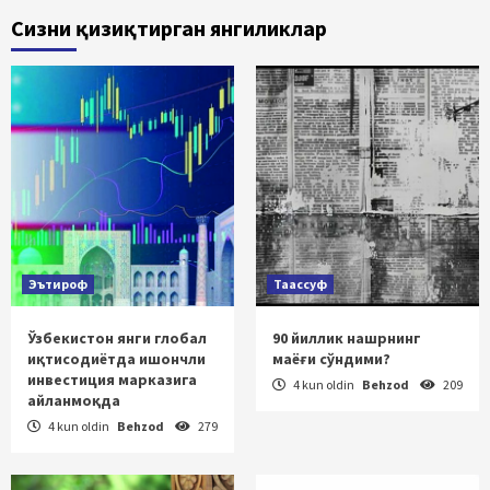
Сизни қизиқтирган янгиликлар
Эътироф
Таассуф
Ўзбекистон янги глобал
90 йиллик нашрнинг
иқтисодиётда ишончли
маёғи сўндими?
инвестиция марказига
4 kun oldin
Behzod
209
айланмоқда
4 kun oldin
Behzod
279