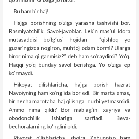
Bu ham bir haj!
Hajga borishning o‘ziga yarasha tashvishi bor.
Rasmiyatchilik. Savol-javoblar. Lekin mas’ul idora
mutasaddisi bo‘lg‘usi hojidan “qishloq yo
guzaringizda nogiron, muhtoj odam bormi? Ularga
biror nima qilganmisiz?” deb ham so‘raydimi? Yo‘q.
Haqqi yo‘q bunday savol berishga. Yo o‘ziga ep
ko‘rmaydi.
Hikoyat qilishlaricha, hajga borish hazrat
Navoiyning ham ko‘nglida bor edi. Bir marta emas,
bir necha marotaba haj qilishga qurbi yetmasmidi.
Ammo nima qildi? Bor mablag‘ini xayriya va
obodonchilik ishlariga sarfladi. Beva-
bechoralarning ko‘nglini oldi.
Rivoyat qilishlaricha, shoira Zebunniso ham