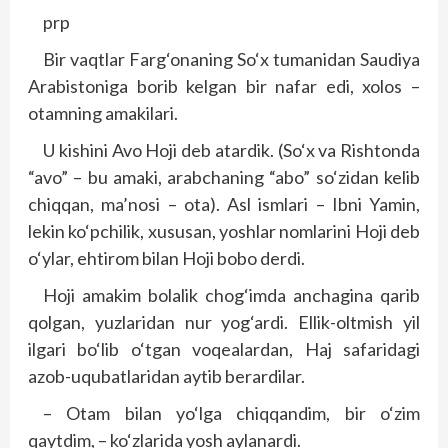
prp
Bir vaqtlar Farg‘onaning So‘x tumanidan Saudiya
Arabistoniga borib kelgan bir nafar edi, xolos –
otamning amakilari.
U kishini Avo Hoji deb atardik. (So‘x va Rishtonda
“avo” – bu amaki, arabchaning “abo” so‘zidan kelib
chiqqan, ma’nosi – ota). Asl ismlari – Ibni Yamin,
lekin ko‘pchilik, xususan, yoshlar nomlarini Hoji deb
o‘ylar, ehtirom bilan Hoji bobo derdi.
Hoji amakim bolalik chog‘imda anchagina qarib
qolgan, yuzlaridan nur yog‘ardi. Ellik-oltmish yil
ilgari bo‘lib o‘tgan voqealardan, Haj safaridagi
azob-uqubatlaridan aytib berardilar.
– Otam bilan yo‘lga chiqqandim, bir o‘zim
qaytdim, – ko‘zlarida yosh aylanardi.