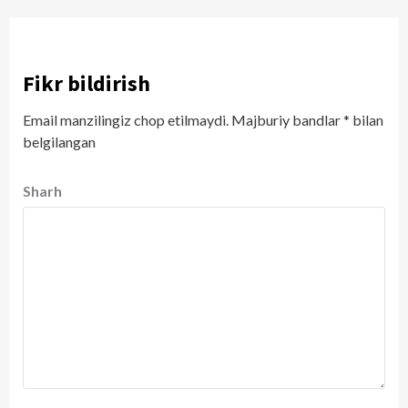
Fikr bildirish
Email manzilingiz chop etilmaydi.
Majburiy bandlar
*
bilan
belgilangan
Sharh