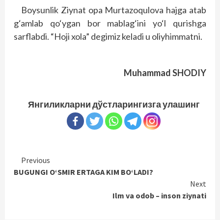
Boysunlik Ziynat opa Murtazoqulova hajga atab
g‘amlab qo‘ygan bor mablag‘ini yo‘l qurishga
sarflabdi. “Hoji xola” degimiz keladi u oliyhimmatni.
Muhammad SHODIY
Янгиликларни дўстларингизга улашинг
Continue
Previous
BUGUNGI O‘SMIR ERTAGA KIM BO‘LADI?
Reading
Next
Ilm va odob – inson ziynati