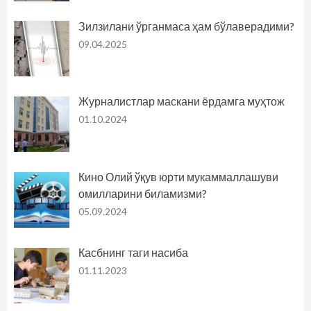
Зилзилани ўрганмаса ҳам бўлаверадими?
09.04.2025
Журналистлар маскани ёрдамга муҳтож
01.10.2024
Кино Олий ўқув юрти мукаммаллашуви
омилларини биламизми?
05.09.2024
Касбнинг таги насиба
01.11.2023