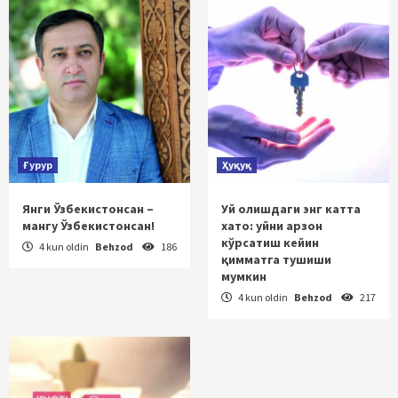
Ғурур
Ҳуқуқ
Янги Ўзбекистонсан –
Уй олишдаги энг катта
мангу Ўзбекистонсан!
хато: уйни арзон
кўрсатиш кейин
4 kun oldin
Behzod
186
қимматга тушиши
мумкин
4 kun oldin
Behzod
217