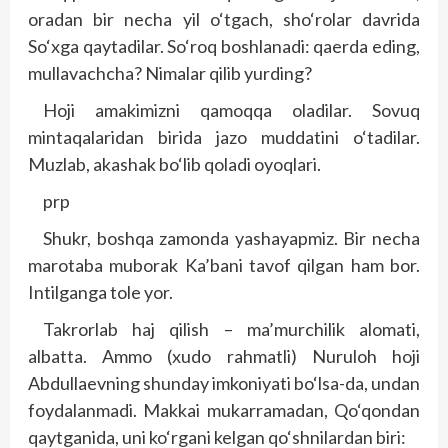
oradan bir necha yil o‘tgach, sho‘rolar davrida
So‘xga qaytadilar. So‘roq boshlanadi: qaerda eding,
mullavachcha? Nimalar qilib yurding?
Hoji amakimizni qamoqqa oladilar. Sovuq
mintaqalaridan birida jazo muddatini o‘tadilar.
Muzlab, akashak bo‘lib qoladi oyoqlari.
prp
Shukr, boshqa zamonda yashayapmiz. Bir necha
marotaba muborak Ka’bani tavof qilgan ham bor.
Intilganga tole yor.
Takrorlab haj qilish – ma’murchilik alomati,
albatta. Ammo (xudo rahmatli) Nuruloh hoji
Abdullaevning shunday imkoniyati bo‘lsa-da, undan
foydalanmadi. Makkai mukarramadan, Qo‘qondan
qaytganida, uni ko‘rgani kelgan qo‘shnilardan biri: