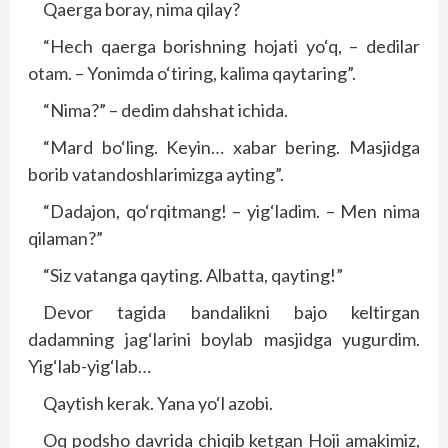
Qaerga boray, nima qilay?
“Hech qaerga borishning hojati yo‘q, – dedilar
otam. – Yonimda o‘tiring, kalima qaytaring”.
“Nima?” – dedim dahshat ichida.
“Mard bo‘ling. Keyin… xabar bering. Masjidga
borib vatandoshlarimizga ayting”.
“Dadajon, qo‘rqitmang! – yig‘ladim. – Men nima
qilaman?”
“Siz vatanga qayting. Albatta, qayting!”
Devor tagida bandalikni bajo keltirgan
dadamning jag‘larini boylab masjidga yugurdim.
Yig‘lab-yig‘lab…
Qaytish kerak. Yana yo‘l azobi.
Oq podsho davrida chiqib ketgan Hoji amakimiz,