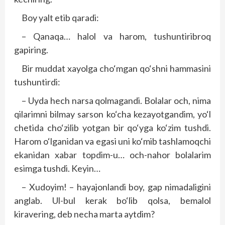
Boy yalt etib qaradi:
– Qanaqa… halol va harom, tushuntiribroq
gapiring.
Bir muddat xayolga cho‘mgan qo‘shni hammasini
tushuntirdi:
– Uyda hech narsa qolmagandi. Bolalar och, nima
qilarimni bilmay sarson ko‘cha kezayotgandim, yo‘l
chetida cho‘zilib yotgan bir qo‘yga ko‘zim tushdi.
Harom o‘lganidan va egasi uni ko‘mib tashlamoqchi
ekanidan xabar topdim-u… och-nahor bolalarim
esimga tushdi. Keyin…
– Xudoyim! – hayajonlandi boy, gap nimadaligini
anglab. Ul-bul kerak bo‘lib qolsa, bemalol
kiravering, deb necha marta aytdim?