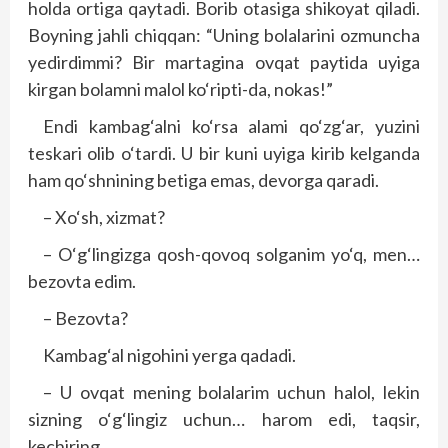
holda ortiga qaytadi. Borib otasiga shikoyat qiladi.
Boyning jahli chiqqan: “Uning bolalarini ozmuncha
yedirdimmi? Bir martagina ovqat paytida uyiga
kirgan bolamni malol ko‘ripti-da, nokas!”
Endi kambag‘alni ko‘rsa alami qo‘zg‘ar, yuzini
teskari olib o‘tardi. U bir kuni uyiga kirib kelganda
ham qo‘shnining betiga emas, devorga qaradi.
– Xo‘sh, xizmat?
– O‘g‘lingizga qosh-qovoq solganim yo‘q, men…
bezovta edim.
– Bezovta?
Kambag‘al nigohini yerga qadadi.
– U ovqat mening bolalarim uchun halol, lekin
sizning o‘g‘lingiz uchun… harom edi, taqsir,
kechiring.