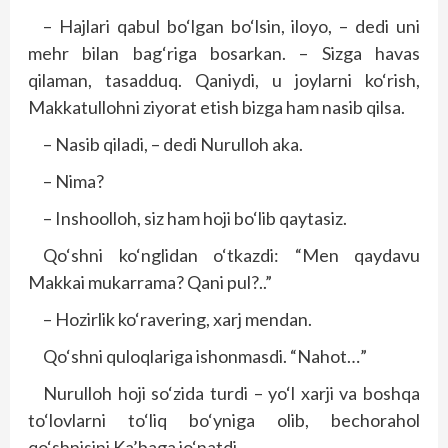
– Hajlari qabul bo‘lgan bo‘lsin, iloyo, – dedi uni
mehr bilan bag‘riga bosarkan. – Sizga havas
qilaman, tasadduq. Qaniydi, u joylarni ko‘rish,
Makkatullohni ziyorat etish bizga ham nasib qilsa.
– Nasib qiladi, – dedi Nurulloh aka.
– Nima?
– Inshoolloh, siz ham hoji bo‘lib qaytasiz.
Qo‘shni ko‘nglidan o‘tkazdi: “Men qaydavu
Makkai mukarrama? Qani pul?..”
– Hozirlik ko‘ravering, xarj mendan.
Qo‘shni quloqlariga ishonmasdi. “Nahot…”
Nurulloh hoji so‘zida turdi – yo‘l xarji va boshqa
to‘lovlarni to‘liq bo‘yniga olib, bechorahol
qo‘shnisini Ka’baga jo‘natdi.