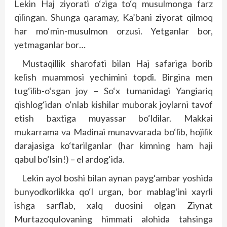
Lekin Haj ziyorati o‘ziga to‘q musulmonga farz
qilingan. Shunga qaramay, Ka’bani ziyorat qilmoq
har mo‘min-musulmon orzusi. Yetganlar bor,
yetmaganlar bor…
Mustaqillik sharofati bilan Haj safariga borib
kelish muammosi yechimini topdi. Birgina men
tug‘ilib-o‘sgan joy – So‘x tumanidagi Yangiariq
qishlog‘idan o‘nlab kishilar muborak joylarni tavof
etish baxtiga muyassar bo‘ldilar. Makkai
mukarrama va Madinai munavvarada bo‘lib, hojilik
darajasiga ko‘tarilganlar (har kimning ham haji
qabul bo‘lsin!) – el ardog‘ida.
Lekin ayol boshi bilan aynan payg‘ambar yoshida
bunyodkorlikka qo‘l urgan, bor mablag‘ini xayrli
ishga sarflab, xalq duosini olgan Ziynat
Murtazoqulovaning himmati alohida tahsinga