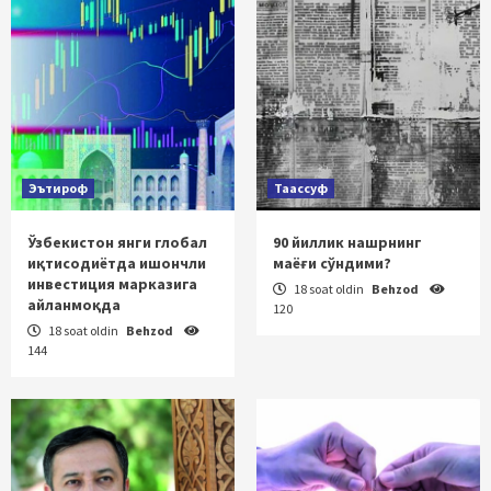
Эътироф
Таассуф
Ўзбекистон янги глобал
90 йиллик нашрнинг
иқтисодиётда ишончли
маёғи сўндими?
инвестиция марказига
18 soat oldin
Behzod
айланмоқда
120
18 soat oldin
Behzod
144