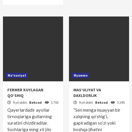
Ma'naviyat
Муаммо
FERMER KUYLAGAN
MAS’ULIYAT VA
QO‘SHIQ
DAXLDORLIK
9 yil oldin
Behzod
1 703
9 yil oldin
Behzod
3 245
Qayerlardadir ayollar
“Sen menga muayyan bir
tirnoqlariga gullarning
xalqning qo‘shig‘i,
suratini chizdiradilar.
gapiradigan so‘zi yoki
Sochlariga ming xil jilo
boshqa jihatini