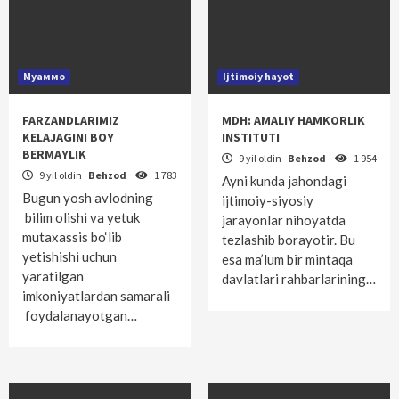
Муаммо
Ijtimoiy hayot
FARZANDLARIMIZ
MDH: AMALIY HAMKORLIK
KELAJAGINI BOY
INSTITUTI
BERMAYLIK
9 yil oldin
Behzod
1 954
9 yil oldin
Behzod
1 783
Ayni kunda jahondagi
Bugun yosh avlodning
ijtimoiy-siyosiy
bilim olishi va yetuk
jarayonlar nihoyatda
mutaxassis bo‘lib
tezlashib borayotir. Bu
yetishishi uchun
esa ma’lum bir mintaqa
yaratilgan
davlatlari rahbarlarining…
imkoniyatlardan samarali
foydalanayotgan…