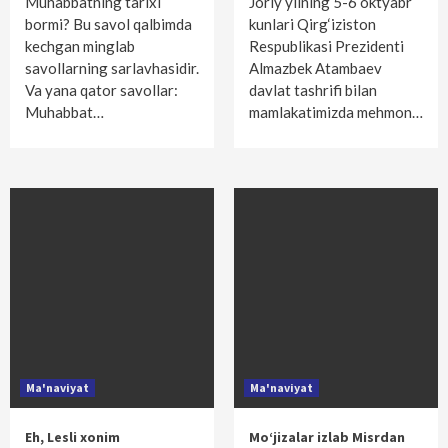
Muhabbatning tarixi
Joriy yilning 5-6 oktyabr
bormi? Bu savol qalbimda
kunlari Qirg‘iziston
kechgan minglab
Respublikasi Prezidenti
savollarning sarlavhasidir.
Almazbek Atambaev
Va yana qator savollar:
davlat tashrifi bilan
Muhabbat…
mamlakatimizda mehmon…
Ma'naviyat
Ma'naviyat
Eh, Lesli xonim
Mo‘jizalar izlab Misrdan