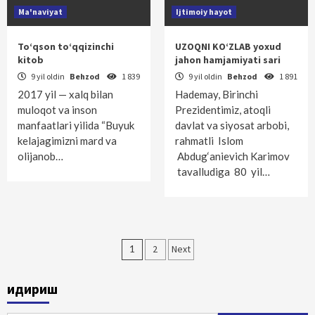
Ma'naviyat
Ijtimoiy hayot
To‘qson to‘qqizinchi
UZOQNI KO‘ZLAB yoxud
kitob
jahon hamjamiyati sari
9 yil oldin
Behzod
1 839
9 yil oldin
Behzod
1 891
2017 yil — xalq bilan
Hademay, Birinchi
muloqot va inson
Prezidentimiz, atoqli
manfaatlari yilida “Buyuk
davlat va siyosat arbobi,
kelajagimizni mard va
rahmatli Islom
olijanob…
Abdug‘anievich Karimov
tavalludiga 80 yil…
Maqolalar
1
2
Next
bo‘yicha
Қидириш
harakatlanish