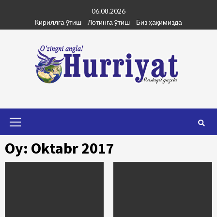
Skip
06.08.2026
to
Кириллга ўтиш
Лотинга ўтиш
Биз ҳақимизда
content
Primary
Menu
Oy: Oktabr 2017