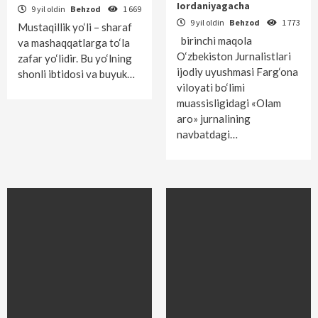
Iordaniyagacha
9 yil oldin
Behzod
1 669
9 yil oldin
Behzod
1 773
Mustaqillik yo‘li – sharaf
birinchi maqola
va mashaqqatlarga to‘la
O‘zbekiston Jurnalistlari
zafar yo‘lidir. Bu yo‘lning
ijodiy uyushmasi Farg‘ona
shonli ibtidosi va buyuk…
viloyati bo‘limi
muassisligidagi «Olam
aro» jurnalining
navbatdagi…