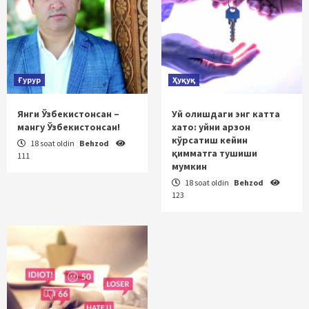
Ғурур
Ҳуқуқ
Янги Ўзбекистонсан –
Уй олишдаги энг катта
мангу Ўзбекистонсан!
хато: уйни арзон
кўрсатиш кейин
18 soat oldin
Behzod
қимматга тушиши
111
мумкин
18 soat oldin
Behzod
123