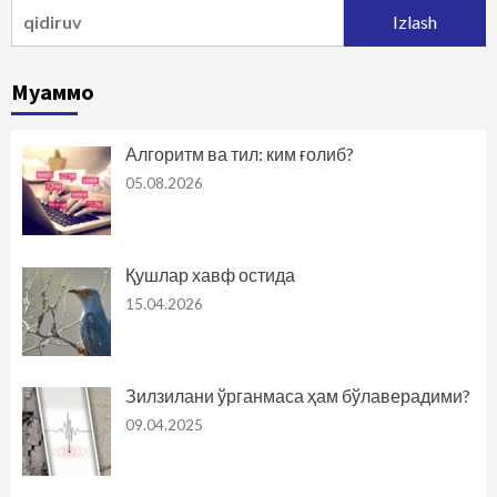
Qidirshish:
Муаммо
Алгоритм ва тил: ким ғолиб?
05.08.2026
Қушлар хавф остида
15.04.2026
Зилзилани ўрганмаса ҳам бўлаверадими?
09.04.2025