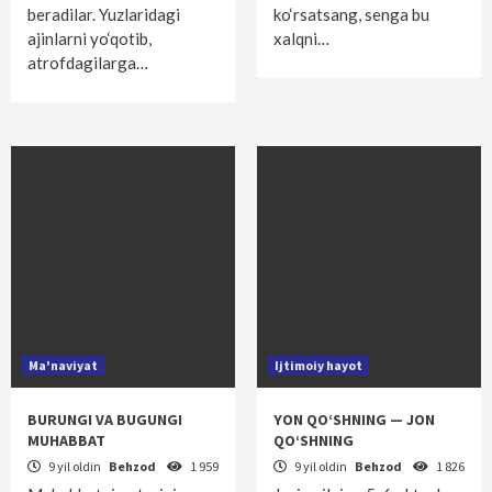
beradilar. Yuzlaridagi
ko‘rsatsang, senga bu
ajinlarni yo‘qotib,
xalqni…
atrofdagilarga…
Ma'naviyat
Ijtimoiy hayot
BURUNGI VA BUGUNGI
YON QO‘SHNING — JON
MUHABBAT
QO‘SHNING
9 yil oldin
Behzod
1 959
9 yil oldin
Behzod
1 826