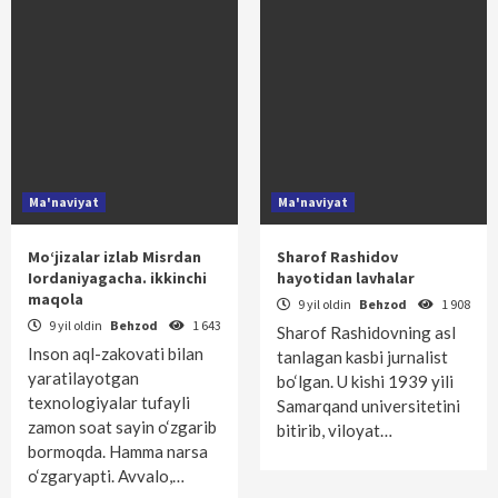
Ma'naviyat
Ma'naviyat
Mo‘jizalar izlab Misrdan
Sharof Rashidov
Iordaniyagacha. ikkinchi
hayotidan lavhalar
maqola
9 yil oldin
Behzod
1 908
9 yil oldin
Behzod
1 643
Sharof Rashidovning asl
Inson aql-zakovati bilan
tanlagan kasbi jurnalist
yaratilayotgan
bo‘lgan. U kishi 1939 yili
texnologiyalar tufayli
Samarqand universitetini
zamon soat sayin o‘zgarib
bitirib, viloyat…
bormoqda. Hamma narsa
o‘zgaryapti. Avvalo,…