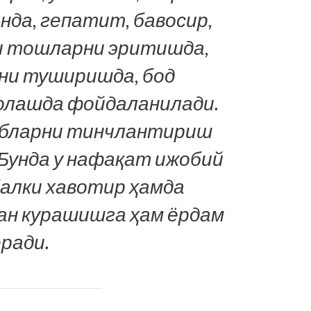
да, гепатит, бавосир,
и тошларни эритишда,
ни туширишда, бод
олашда фойдаланилади.
абларни тинчлантириш
 Бунда у нафақат ижобий
балки хавотир ҳамда
ан курашишга ҳам ёрдам
ради.