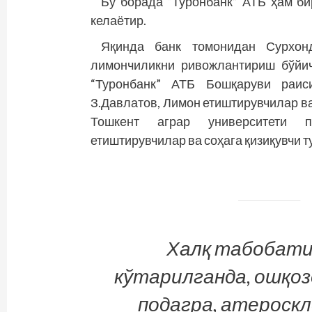
Бу борада “Туронбанк” АТБ ҳам би
кела­ётир.
Яқинда банк томонидан Сурхонд
лимончиликни ривожлантириш бўйи
“Туронбанк” АТБ Бош­қаруви раис
З.Давлатов, Лимон етиштирувчилар в
Тошкент аграр университети п
етиштирувчилар ва соҳага қизиқувчи т
Халқ табобатид
кўтарилганда, ошқоз
подагра, атероскле