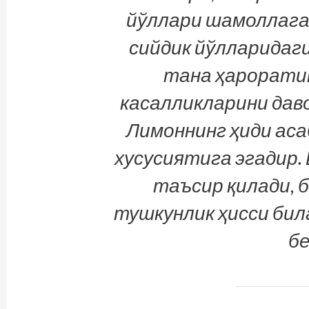
йўллари шамоллаган
сийдик йўлларидаг
тана ҳарорати
касалликларини дав
Лимоннинг ҳиди ас
хусусиятига эгадир.
таъсир қилади, 
тушкунлик ҳисси бил
бе