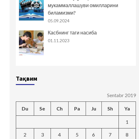
мукаммаллашуви омилларини
биламизми?
05.09.2024
Касбнинг таги насиба
01.11.2023
Тақвим
Sentabr 2019
Du
Se
Ch
Pa
Ju
Sh
Ya
1
2
3
4
5
6
7
8