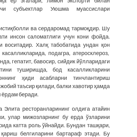
қа ер эгалари, лимон экспорти билан
вчи субъектлар Уюшма муассислари
 истиқболли ва сердаромад тармоқдир. Шу
ати инсон саломатлиги учун кони фойда.
и воситадир. Халқ табобатида ундан қон
 касалликларида, подагра, атеросклероз,
нда, гепатит, бавосир, сийдик йўлларидаги
тини туширишда, бод касалликларини
ннинг ҳиди асабларни тинчлантириш
ижобий таъсир қилади, балки хавотир ҳамда
 ёрдам беради.
а Элита ресторанларининг олдига атайин
ки, улар мижозларнинг бу ерда ўзларини
ида катта роль ўйнайди. Бундан таш­қари,
 қариш белгиларини бартараф этади. Бу