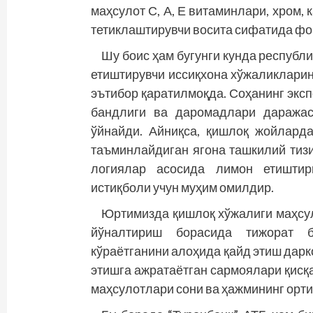
маҳсулот С, А, Е витаминлари, хром, 
тетиклаштирувчи восита сифатида ф
Шу боис ҳам бугунги кунда республ
етиштирувчи иссиқхона хўжаликлари
эътибор қаратилмоқда. Соҳанинг экс
бандлиги ва даромадлари даражас
ўйнайди. Айниқса, қиш­лоқ жойлар
таъминлайдиган ягона ташкилий тиз
логия­лар асосида лимон етишти
истиқболи учун муҳим омилдир.
Юртимизда қишлоқ хўжалиги маҳсул
йўналтириш борасида тижорат б
кўраётганини алоҳида қайд этиш дарк
этишга ажратаётган сармоялари қисқа
маҳсулотлари сони ва ҳажмининг орти