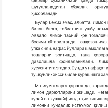
фермер хўжаликлари ҳамда томор
шуғулланадиган хўжалик юриту
ҳисобланади.
Булар бежиз эмас, албатта. Лимон
билан бирга, табиатнинг ушбу неъм
Аввало, лимон табиий қон тозаловч
босими кўтарилганда, ошқозон-ичак
ўпка сили, нафас йўл­лари шамоллага
тошларни эритишда, тана ҳарора
даволашда фойдаланилади. Лимо
хусусиятига эгадир. Бунда у нафақат 
тушкунлик ҳисси билан курашишга ҳам
Маълумотларга қараганда, хорижд
лимон дарахтларини экишади. Нега
қулай ва хушкайфиятда ҳис қилишлар
лимонни кундалик истеъмол қилиш