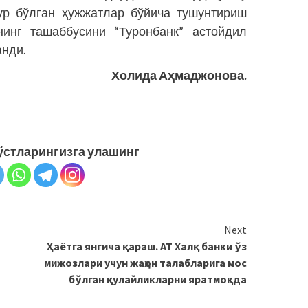
ур бўлган ҳужжатлар бўйича тушунтириш
нинг ташаббусини “Туронбанк” астойдил
анди.
Холида Аҳмаджонова.
ўстларингизга улашинг
Next
Ҳаётга янгича қараш. АТ Халқ банки ўз
мижозлари учун жаҳон талабларига мос
бўлган қулайликларни яратмоқда