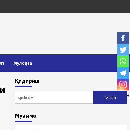
ят
Мулоҳаза
Қидириш
ни
Qidirshish:
Муаммо