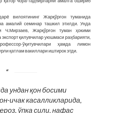
р қатор чора-тадбирларни амалга ошириб
арё вилоятининг Жар­қўрғон туманида
ча амалий семинар ташкил этилди. Унда
и Ч.Мирзаев, Жарқўрғон туман ҳокими
а экспорт қилувчилар уюшмаси раҳбарияти,
рофессор-ўқитувчилари ҳамда лимон
урли қатлам вакиллари иштирок этди.
а ундан қон босими
он-ичак касалликларида,
роз, ўпка сили, нафас