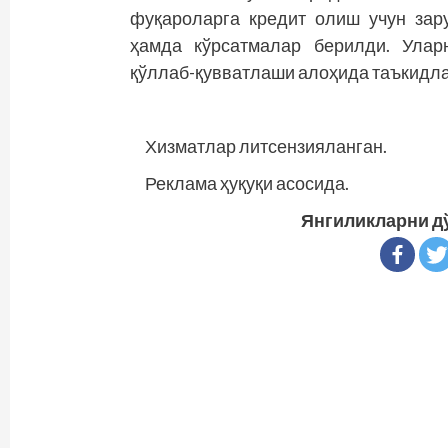
фуқароларга кредит олиш учун зар
ҳамда кўрсатмалар берилди. Улар
қўллаб-қувватлаши алоҳида таъкидл
Хизматлар литсензияланган.
Реклама ҳуқуқи асосида.
Янгиликларни д
Continue
Reading