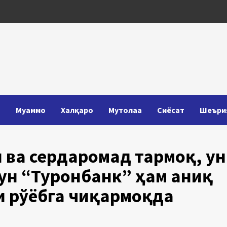
Т
Муаммо
Халқаро
Мутолаа
Сиёсат
Шеъри
 ва сердаромад тармоқ, у
ун “Туронбанк” ҳам аниқ
и рўёбга чиқармоқда