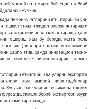
калий, магний ва темирга бой. Ундан табиий
ойдаланиш мумкин.
икада лимон кўчатларини етиштириш ва уни
ни ташкил этишни жадал ривожлантиришга
порт салоҳиятини янада юксалтириш, аҳоли
ини ошириш ҳам бу борада катта роль
да янги иш ўринлари яратиш механизмини
имни барпо этиш ҳамда инновацион техно­
ришни комплекс ривожлантириш тармоқ
отларини етиштириш ва уларни экспортга
анк­лари ҳам амалий чора-тадбирлар
ор. Хусусан, банкларнинг иссиқхона ташкил
 фурсатда самара бериб, экспортбоп озуқа
шига замин яратмоқда.