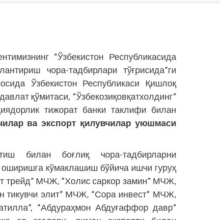
нти­мизнинг “Ўзбекистон Республикасида
лантириш чора-тадбирлари тўғрисида”ги
сосида Ўзбекистон Республикаси Қишлоқ
давлат қўмитаси, “Ўзбекозиқ­овқатхолдинг”
кциядорлик тижорат банки таклифи билан
чилар ва экспорт қилувчилар уюшмаси
иш билан боғлиқ чора-тадбирларни
 оширишга кўмаклашиш бўйича ишчи гуруҳ
ут трейд” МЧЖ, “Холис саркор замин” МЧЖ,
н тикувчи элит” МЧЖ, “Сора инвест” МЧЖ,
затилла”, “Абдураҳмон Абдуғаффор давр”