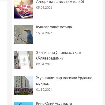
Алгоритм ва тил: ким ғолиб?
05.08.2026
Қушлар хавф остида
15.04.2026
Зилзилани ўрганмаса ҳам
бўлаверадими?
09.04.2025
Журналистлар маскани ёрдамга
муҳтож
01.10.2024
Кино Олий ўқув юрти