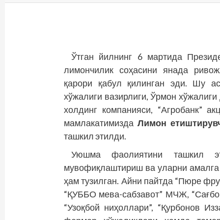
Ўтган йилнинг 6 мартида Президе
лимончилик соҳасини янада ривож
қарори қабул қилинган эди. Шу а
хўжалиги вазирлиги, Ўрмон хўжалиги 
холдинг компанияси, “Агробанк” а
мамлакатимизда
Лимон етиштирув
ташкил этилди.
Уюшма фаолиятини ташкил эт
мувофиқлаштириш ва уларни амалга
ҳам тузилган. Айни пайт­да “Пюре фр
“ҚУББО мева-сабзавот” МЧЖ, “Сағбо
“Узоқбой ниҳоллари”, “Қурбонов Из