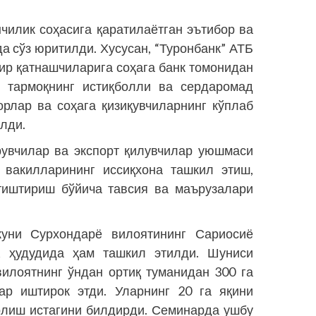
илик соҳасига қаратилаётган эътибор ва
а сўз юритилди. Хусусан, “Туронбанк” АТБ
бир қатнашчиларига соҳага банк томонидан
, тармоқнинг истиқболли ва сердаромад
орлар ва соҳага қизиқувчиларнинг кўплаб
лди.
увчилар ва экспорт қилувчилар уюшмаси
 вакилларининг иссиқхона ташкил этиш,
тиштириш бўйича тавсия ва маърузалари
уни Сурхондарё вилоятининг Сариосиё
ҳудудида ҳам ташкил этилди. Шуниси
вилоятнинг ўндан ортиқ туманидан 300 га
лар иштирок этди. Уларнинг 20 га яқини
олиш истагини билдирди. Семинарда ушбу