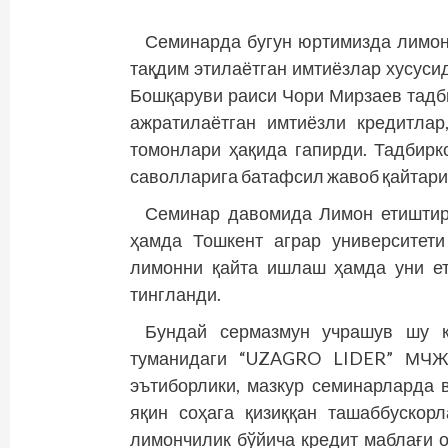
Семинарда бугун юртимизда лимонч
тақдим этилаётган имтиёзлар хусусид
Бош­қаруви раи­си Чори Мирзаев тад
ажратилаётган имтиёзли кредитлар
томонлари ҳақида гапирди. Тадбирк
саволларига батафсил жавоб қайтари
Семинар давомида Лимон етиштир
ҳамда Тошкент аграр университети
лимонни қайта ишлаш ҳамда уни е
тингланди.
Бундай сермазмун учрашув шу к
туманидаги “UZAGRO LIDER” МЧЖ 
эътиборлики, мазкур семинарларда 
яқин соҳага қизиққан ташаббускор
лимончилик бўйича кредит маблағи 