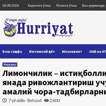
Skip
06.08.2026
Кириллга ўтиш
Лотинга ўтиш
Биз ҳақимизда
to
content
Бош саҳифа
Ижтимоий ҳаёт
Маънавият
ОАВ ва А
Реклама
Лимончилик – истиқболли
янада ривожлантириш уч
амалий чора-тадбирларн
7 yil oldin
Behzod
2 600