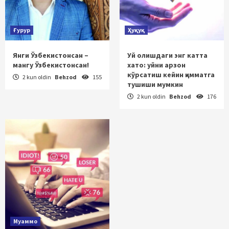
Ғурур
Ҳуқуқ
Янги Ўзбекистонсан –
Уй олишдаги энг катта
мангу Ўзбекистонсан!
хато: уйни арзон
кўрсатиш кейин қимматга
2 kun oldin
Behzod
155
тушиши мумкин
2 kun oldin
Behzod
176
Муаммо