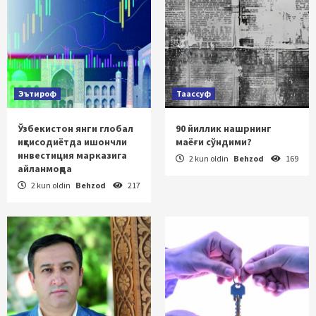
Эътироф
Таассуф
Ўзбекистон янги глобал
90 йиллик нашрнинг
иқтисодиётда ишончли
маёғи сўндими?
инвестиция марказига
2 kun oldin
Behzod
169
айланмоқда
2 kun oldin
Behzod
217