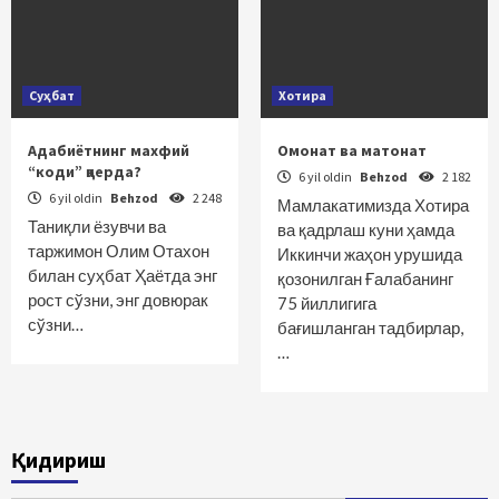
Суҳбат
Хотира
Адабиётнинг махфий
Омонат ва матонат
“коди” қаерда?
6 yil oldin
Behzod
2 182
6 yil oldin
Behzod
2 248
Мамлакатимизда Хотира
Таниқли ёзувчи ва
ва қадрлаш куни ҳамда
таржимон Олим Отахон
Иккинчи жаҳон урушида
билан суҳбат Ҳаётда энг
қозонилган Ғалабанинг
рост сўзни, энг довюрак
75 йиллигига
сўзни…
бағишланган тадбирлар,
…
Қидириш