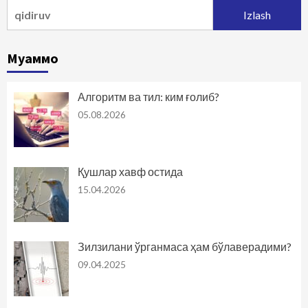
Qidirshish:
Муаммо
Алгоритм ва тил: ким ғолиб?
05.08.2026
Қушлар хавф остида
15.04.2026
Зилзилани ўрганмаса ҳам бўлаверадими?
09.04.2025