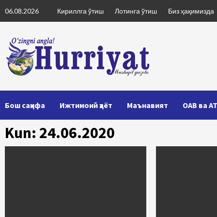
Skip
06.08.2026
Кириллга ўтиш
Лотинга ўтиш
Биз ҳақимизда
to
content
Бош саҳифа
Ижтимоий ҳаёт
Маънавият
ОАВ ва А
Kun: 24.06.2020