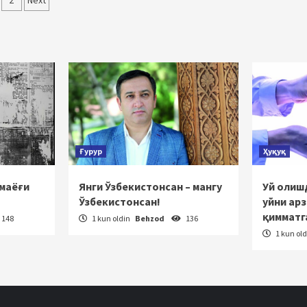
qolalar
2
Next
‘yicha
rakatlanish
Ғурур
Ҳуқуқ
 маёғи
Янги Ўзбекистонсан – мангу
Уй олишд
Ўзбекистонсан!
уйни ар
қимматг
148
1 kun oldin
Behzod
136
1 kun ol