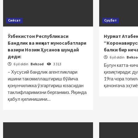
Сиёсат
Суҳбат
Ўзбекистон Республикаси
Нурмат Атабек
Бандлик ва меҳнат муносабатлари
“Коронавирусн
вазири Нозим Ҳусанов шундай
балки бир неч
деди:
6 yil oldin
Behz
6 yil oldin
Behzod
3 313
Бугун катта-кич
– Хусусий бандлик агентликлари
қизиқтиради: ду
ишини такомиллаштириш бўйича
19га чора топи
қонунчиликка ўзгартириш юзасидан
қачонгача эҳти
таклифларимизни берганмиз. Яқинда
қабул қилинишини…