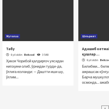
Мутолаа
Шеърият
Табу
Адашиб кетма
қушлар…
6 yil oldin
Behzod
3 548
6 yil oldin
Behz
Ҳикоя Чорибой қалдирғоч уясидан
нигоҳини олиб, ўрнидан турди-да,
Билибми… билма
ўғлига юзланди: — Даштти иши шу,
ажрашсак кўнг
ўғлим…
Барча мушкулот
осмонда… ажабм
1