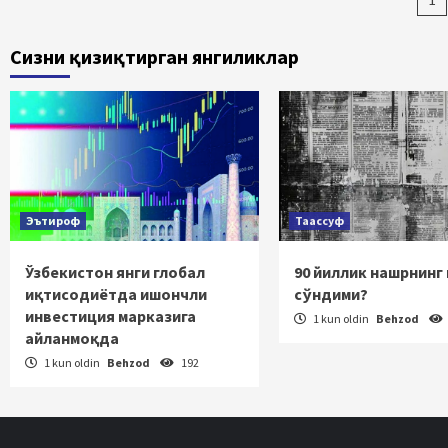
Ma
bo
Сизни қизиқтирган янгиликлар
ha
Эътироф
Таассуф
Ўзбекистон янги глобал
90 йиллик нашрнинг
иқтисодиётда ишончли
сўндими?
инвестиция марказига
1 kun oldin
Behzod
айланмоқда
1 kun oldin
Behzod
192