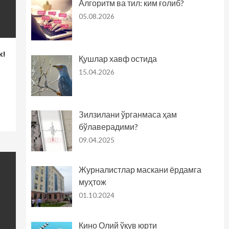
Алгоритм ва тил: ким ғолиб?
05.08.2026
к!
Қушлар хавф остида
15.04.2026
Зилзилани ўрганмаса ҳам
бўлаверадими?
09.04.2025
Журналистлар маскани ёрдамга
муҳтож
01.10.2024
Кино Олий ўқув юрти