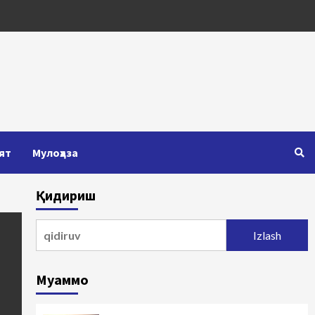
ят
Мулоҳаза
Қидириш
Qidirshish:
Муаммо