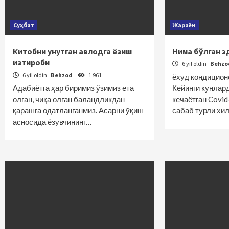
Суҳбат
Жараён
Китобни унутган авлодга ёзиш
Нима бўлган э
изтироби
6 yil oldin
Behz
6 yil oldin
Behzod
1 961
ёхуд кондицион
Адабиётга ҳар биримиз ўзимиз ета
Кейинги кунлар
олган, чиқа олган баландликдан
кечаётган Covi
қарашга одатланганмиз. Асарни ўқиш
сабаб турли хи
асносида ёзувчининг…