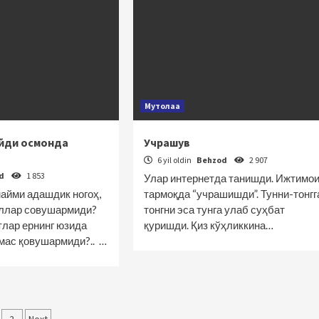
Мутолаа
йди осмонда
Учрашув
6 yil oldin
Behzod
2 907
od
1 853
Улар интернетда танишди. Ижтимо
йми адашдик ногоҳ,
тармоқда “учрашишди”. Тунни-тонгг
уллар совушармиди?
тонгни эса тунга улаб суҳбат
лар ернинг юзида
қуришди. Қиз кўҳликкина…
ас қовушармиди?.. …