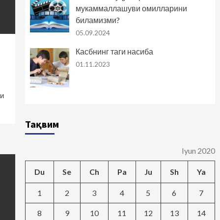
мукаммаллашуви омилларини
биламизми?
05.09.2024
Касбнинг таги насиба
01.11.2023
и
Тақвим
Iyun 2020
Du
Se
Ch
Pa
Ju
Sh
Ya
1
2
3
4
5
6
7
8
9
10
11
12
13
14