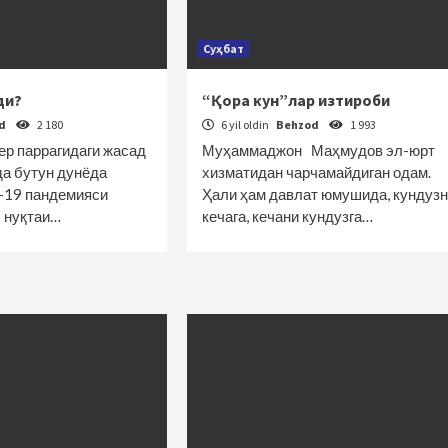
Суҳбат
ди?
“Қора кун”лар изтироби
od
2 180
6 yil oldin
Behzod
1 993
ер паррагидаги жасад
Муҳаммаджон Маҳмудов эл-юрт
да бутун дунёда
хизматидан чарчамайдиган одам.
d-19 пандемияси
Ҳали ҳам давлат юмушида, кундузн
л нуқтаи…
кечага, кечани кундузга…