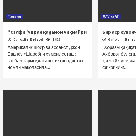
Талқин
OAV va AT
“Сэлфи”чидан қаҳрамон чиқмайди
Бир аср қувон
6 yil oldin
Behzod
1 823
6 yil oldin
Behz
Америкалик шоир ва эссеист Джон
“Хоразм ҳақиқа
Барлоу «Шаробни хумсиз сотиш:
Ахборот булоғи,
глобал тармоқдаги онг иқтисодиёти»
ҳаёт кўзгуси, ж
номли мақоласида…
фикрининг…