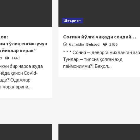
Шеърият
ов:
Соғинч йўлга чиқади сендай…
и тўлиқ енгиш учун
6 yil oldin
Behzod
2 035
а йиллар керак”
* * * Сония — деворга михланган азо
od
1 663
Тунлар — тилсиз қолган аҳд
икни бир нарса жуда
паймонимми?! Беҳол…
нёда қачон Covid-
лади? Одамлар
ёт чораларини…