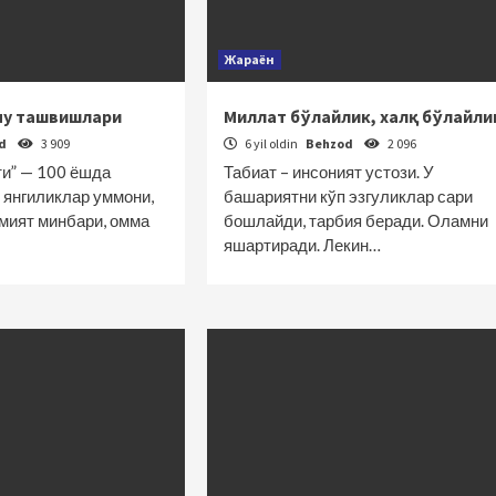
Жараён
чу ташвишлари
Миллат бўлайлик, халқ бўлайли
od
3 909
6 yil oldin
Behzod
2 096
ти” — 100 ёшда
Табиат – инсоният устози. У
 янгиликлар уммони,
башариятни кўп эзгуликлар сари
амият минбари, омма
бошлайди, тарбия беради. Оламни
яшартиради. Лекин…