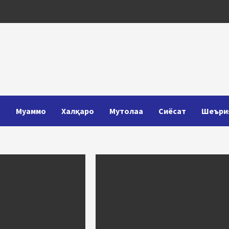
Т
Муаммо
Халқаро
Мутолаа
Сиёсат
Шеъри