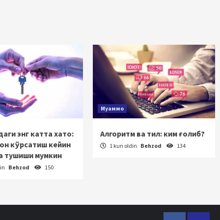
Муаммо
аги энг катта хато:
Алгоритм ва тил: ким ғолиб?
зон кўрсатиш кейин
1 kun oldin
Behzod
134
а тушиши мумкин
din
Behzod
150