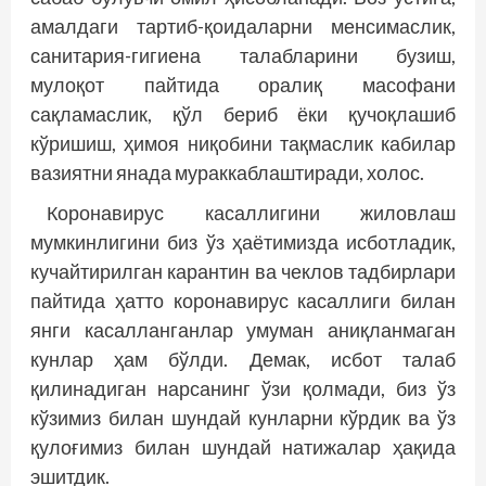
амалдаги тартиб-қоидаларни менсимаслик,
санитария-гигиена талабларини бузиш,
мулоқот пайтида оралиқ масофани
сақламаслик, қўл бериб ёки қучоқлашиб
кўришиш, ҳимоя ниқобини тақмаслик кабилар
вазиятни янада мураккаблаштиради, холос.
Коронавирус касаллигини жиловлаш
мумкинлигини биз ўз ҳаётимизда исботладик,
кучайтирилган карантин ва чеклов тадбирлари
пайтида ҳатто коронавирус касаллиги билан
янги касалланганлар умуман аниқланмаган
кунлар ҳам бўлди. Демак, исбот талаб
қилинадиган нарсанинг ўзи қолмади, биз ўз
кўзимиз билан шундай кунларни кўрдик ва ўз
қулоғимиз билан шундай натижалар ҳақида
эшитдик.