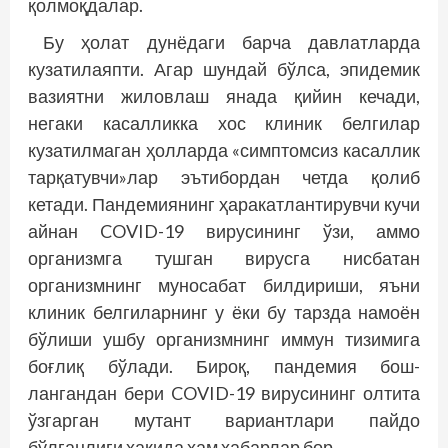
қолмоқдалар.
Бу ҳолат дунёдаги барча давлатларда
кузатилаяпти. Агар шундай бўлса, эпидемик
вазиятни жиловлаш янада қийин кечади,
негаки касалликка хос клиник белгилар
кузатилмаган ҳолларда «симптомсиз касаллик
тарқатувчи»лар эътибордан четда қолиб
кетади. Панде­миянинг ҳаракатлантирувчи кучи
айнан COVID-19 вирусининг ўзи, аммо
организмга тушган вирусга нисбатан
организмнинг муносабат билдириши, яъни
клиник белгиларнинг у ёки бу тарзда намоён
бўлиши ушбу организмнинг иммун тизимига
боғлиқ бўлади. Бироқ, пандемия бош­
лангандан бери COVID-19 вирусининг олтита
ўзгарган мутант вариантлари пайдо
бўлганлиги ҳақида ҳам хабарлар бор.