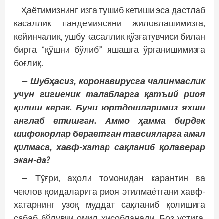
Ҳаётимизнинг изга тушиб кетиши эса дастлаб
касаллик пандемиясини жиловлашимизга,
кейинчалик, ушбу касаллик қўзғатувчиси билан
бирга “қўшни бўлиб” яшашга ўрганишимизга
боғлиқ.
— Шубҳасиз, коронавирусга чалинмаслик
учун гигиеник талабларга қатъий риоя
қилиш керак. Буни юртдошларимиз яхши
англаб етишган. Аммо ҳамма бирдек
шифокорлар бераётган тавсияларга амал
қилмаса, хавф-хатар сақланиб қолаверар
экан-да?
— Тўғри, аҳоли томонидан карантин ва
чеклов қоидаларига риоя этилмаётгани хавф-
хатарнинг узоқ муддат сақланиб қолишига
сабаб бўлувчи омил ҳисобланади. Боз устига,