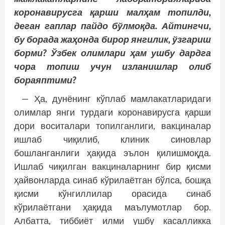
коронавирусга қарши малҳам топилди,
деган гаплар пайдо бўлмоқда. Айтингчи,
бу борада жаҳонда бирор янгилик, ўзгариш
борми? Ўзбек олимлари ҳам ушбу дардга
чора топиш учун изланишлар олиб
бораяптими?
— Ҳа, дунёнинг кўплаб мамлакатларидаги
олимлар янги турдаги коронавирусга қарши
дори воситалари топилганлиги, вакциналар
ишлаб чиқилиб, клиник синовлар
бошланганлиги ҳақида эълон қилишмоқда.
Ишлаб чиқилган вакциналарнинг бир қисми
ҳайвонларда синаб кўрилаётган бўлса, бошқа
қисми кўнгиллилар орасида синаб
кўрилаётгани ҳақида маълумотлар бор.
Албатта, тиббиёт илми ушбу касалликка