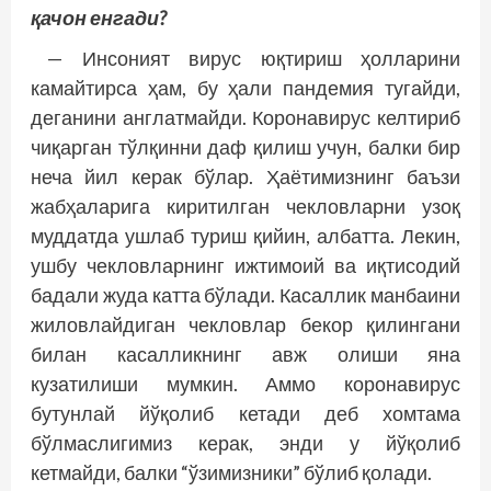
қачон енгади?
— Инсоният вирус юқтириш ҳолларини
камайтирса ҳам, бу ҳали пандемия тугайди,
деганини англатмайди. Коронавирус келтириб
чиқарган тўлқинни даф қилиш учун, балки бир
неча йил керак бўлар. Ҳаётимизнинг баъзи
жабҳаларига киритилган чекловларни узоқ
муддатда ушлаб туриш қийин, албатта. Лекин,
ушбу чекловларнинг ижтимоий ва иқтисодий
бадали жуда катта бўлади. Касаллик манбаини
жиловлайдиган чекловлар бекор қилингани
билан касалликнинг авж олиши яна
кузатилиши мумкин. Аммо коронавирус
бутунлай йўқолиб кетади деб хомтама
бўлмаслигимиз керак, энди у йўқолиб
кетмайди, балки “ўзимизники” бўлиб қолади.