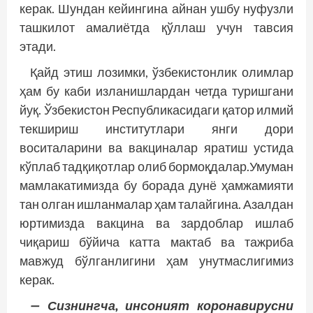
керак. Шундан кейингина айнан ушбу нуфузли
ташкилот амалиётда қўллаш учун тавсия
этади.
Қайд этиш лозимки, ўзбекистонлик олимлар
ҳам бу каби изланиш­лардан четда туришгани
йуқ. Ўзбекистон Рес­публикасидаги қатор илмий
текшириш институтлари янги дори
воситаларини ва вакциналар яратиш устида
кўплаб тадқиқотлар олиб бормоқдалар.Умуман
мамлакатимизда бу борада дунё ҳамжамияти
тан олган ишланмалар ҳам талайгина. Азалдан
юртимизда вакцина ва зардоблар ишлаб
чиқариш бўйича катта мактаб ва тажриба
мавжуд бўлганлигини ҳам унутмаслигимиз
керак.
— Сизнингча, инсоният коронавирусни