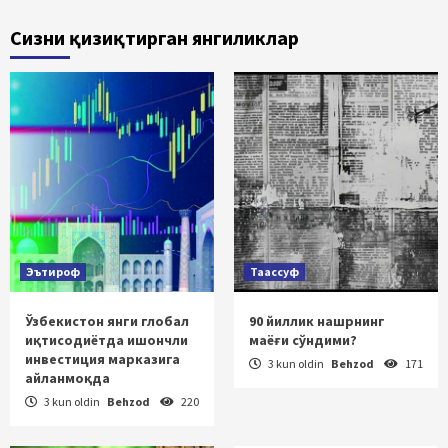
Сизни қизиқтирган янгиликлар
Эътироф
Таассуф
Ўзбекистон янги глобал
90 йиллик нашрнинг
иқтисодиётда ишончли
маёғи сўндими?
инвестиция марказига
3 kun oldin
Behzod
171
айланмоқда
3 kun oldin
Behzod
220