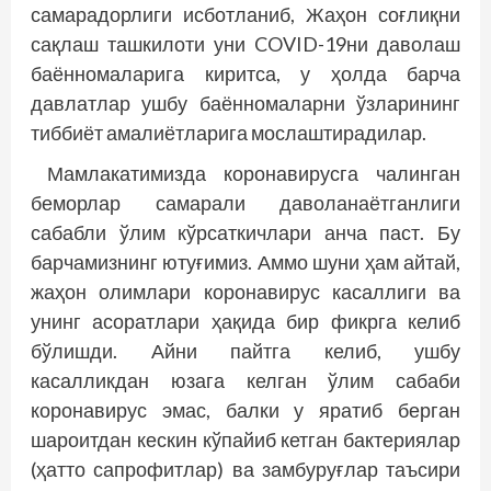
самарадорлиги исботланиб, Жаҳон соғлиқни
сақлаш ташкилоти уни COVID-19ни даволаш
баённомаларига киритса, у ҳолда барча
давлатлар ушбу баённомаларни ўзларининг
тиббиёт амалиётларига мослаштирадилар.
Мамлакатимизда коронавирусга чалинган
беморлар самарали даволанаётганлиги
сабабли ўлим кўрсаткичлари анча паст. Бу
барчамизнинг ютуғимиз. Аммо шуни ҳам айтай,
жаҳон олимлари коронавирус касаллиги ва
унинг асоратлари ҳақида бир фикрга келиб
бўлишди. Айни пайтга келиб, ушбу
касалликдан юзага келган ўлим сабаби
коронавирус эмас, балки у яратиб берган
шароитдан кескин кўпайиб кетган бактериялар
(ҳатто сапрофитлар) ва замбуруғлар таъсири