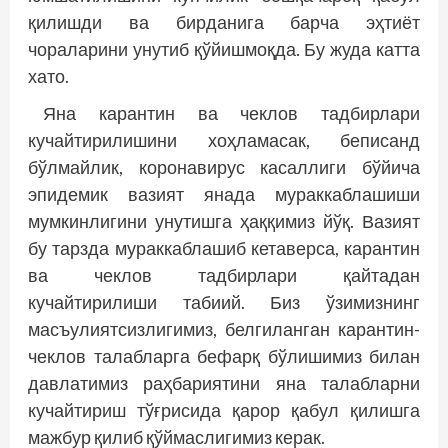
қилишди ва бирданига барча эҳтиёт
чораларини унутиб қўйишмоқда. Бу жуда катта
хато.
Яна карантин ва чеклов тадбирлари
кучайтирилишини хоҳламасак, беписанд
бўлмайлик, коронавирус касаллиги бўйича
эпидемик вазият янада мураккаблашиши
мумкинлигини унутишга ҳаққимиз йўқ. Вазият
бу тарзда мураккаблашиб кетаверса, карантин
ва чек­лов тадбирлари қайтадан
кучайтирилиши табиий. Биз ўзимизнинг
масъулиятсизлигимиз, белгиланган карантин-
чеклов талабларга бефарқ бўлишимиз билан
давлатимиз раҳбариятини яна талабларни
кучайтириш тўғрисида қарор қабул қилишга
мажбур қилиб қўймаслигимиз керак.