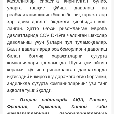
касалликлар сирасига киритилган бўлиб,
уларга ташҳис қўйиш, даволаш ва
реабилитация қилиш билан боғлиқ харажатлар
ҳар доим давлат бюджети ҳисобидан қоп­
ланган. Ҳатто баъзи ривожланган Европа
давлатларида COVID-19га чалинган шахслар
даволаниш учун ўзлари пул тўламоқдалар.
Баъзи давлатларда эса беморларни даволаш
билан боғлиқ харажатларни суғурта
компаниялари қопламоқда. Шуни ҳам айтиш
керакки, кўпгина ривожланган давлатларда
иқтисодий инқироз шу даражага етиб борганки,
эндиликда суғурта компа­нияларнинг ўзи танг
аҳволга тушиб қолди.
— Охирги пайтларда АҚШ, Россия,
Франция, Германия, Хитой каби
мамлакатларнинг лаборато­рияларида