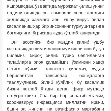
яширмасдан, ўз вақтида мурожаат қилиш унинг
олдини олишда энг самарали чора эканлиги
эндиликда ҳаммага аён. Ушбу вирус билан
касалланиш ҳар бир инсоннинг турмуш-тарзига
боғлиқлиги тўғрисида жуда кўплаб гапирилди.
Энг асосийси, биз қандай қилиб ушбу
касалликдан ҳимояланиш мумкинлигини бугун
биламиз, бироқ билиб туриб белгиланган
талаб­ларга риоя қилмаймиз, ўзимизни хавф
остига қўямиз, таваккал қиламиз, худди
берилаётган тав­сиялар бошқаларга
тааллуқлидек, билиб қўяйлик, бу касаллик
бизни четлаб ўтади деган фикр мутлақо
нотўғри фикр. Яна бир бор эслатиб ўтамиз,
коронавирус инфекцияси миллатни, ирқни,
ёшни ва жинсни, на вазифасию мартабани