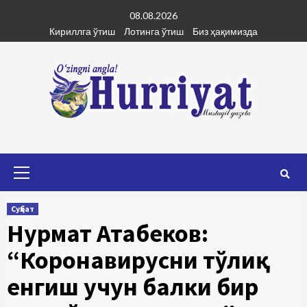
Skip
08.08.2026
to
Кириллга ўтиш
Лотинга ўтиш
Биз ҳақимизда
content
Primary
Menu
Суҳбат
Нурмат Атабеков:
“Коронавирусни тўлиқ
енгиш учун балки бир