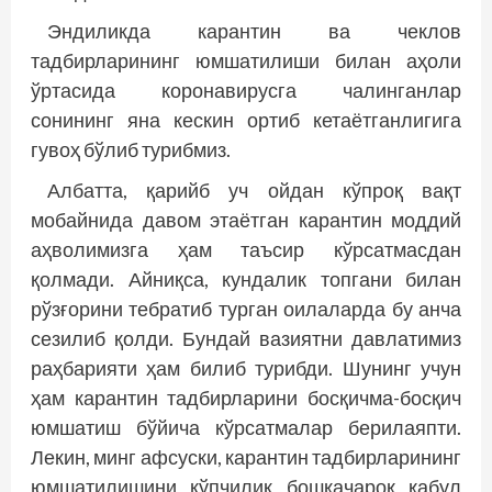
Эндиликда карантин ва чеклов
тадбирларининг юмшатилиши билан аҳоли
ўртасида коронавирусга чалинганлар
сонининг яна кескин ортиб кетаётганлигига
гувоҳ бўлиб турибмиз.
Албатта, қарийб уч ойдан кўпроқ вақт
мобайнида давом этаётган карантин моддий
аҳволимизга ҳам таъсир кўрсатмасдан
қолмади. Айниқса, кундалик топгани билан
рўзғорини тебратиб турган оилаларда бу анча
сезилиб қолди. Бундай вазиятни давлатимиз
раҳбарияти ҳам билиб турибди. Шунинг учун
ҳам карантин тадбирларини босқичма-босқич
юмшатиш бў­йича кўрсатмалар берилаяпти.
Лекин, минг афсуски, карантин тадбирларининг
юмшатилишини кўпчилик бошқачароқ қабул