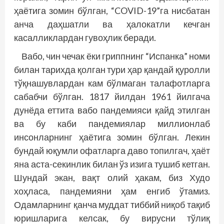
ҳаётига зомин бўлган, “COVID-19”га нисбатан
анча даҳшатли ва ҳалокатли кечган
касалликлардан гувоҳлик беради.
Вабо, чин чечак ёки гриппнинг “Испанка” номи
билан тарихда қолган тури ҳар қандай қуролли
тўқнашувлардан кам бўлмаган талафотларга
са­бабчи бўлган. 1817 йилдан 1961 йилгача
дунё­­да еттита вабо пандемияси қайд этилган
ва бу каби пандемиялар миллионлаб
инсонларнинг ҳаётига зомин бўлган. Лекин
бундай юқумли офатларга даво топилгач, ҳаёт
яна аста-секинлик билан ўз изига тушиб кетган.
Шундай экан, вақт олий ҳакам, биз Худо
хоҳласа, пандемияни ҳам енгиб ўтамиз.
Одамларнинг қанча муддат тиббий ниқоб тақиб
юриш­ларига келсак, бу вирусни тўлиқ