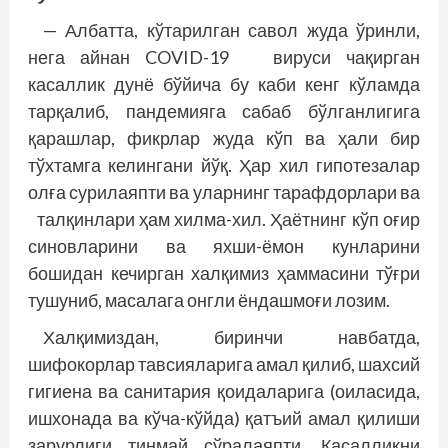
— Албатта, кўтарилган савол жуда ўринли,
нега айнан COVID-19 вируси чақирган
касаллик дунё бў­йича бу каби кенг кўламда
тарқалиб, пандемияга сабаб бўлганлигига
қарашлар, фикрлар жуда кўп ва ҳали бир
тўхтамга келингани йўқ. Ҳар хил гипотезалар
олға сурилаяпти ва уларнинг тарафдорлари ва
талқинлари ҳам хилма-хил. Ҳаётнинг кўп оғир
синовларини ва яхши-ёмон кунларини
бошидан кечирган халқимиз ҳаммасини тўғри
тушуниб, масалага онгли ёндашмоғи лозим.
Халқимиздан, биринчи навбатда,
шифокорлар тавсияларига амал қилиб, шахсий
гигиена ва санитария қои­даларига (оиласида,
ишхонада ва кўча-кўйда) қатъий амал қилиши
зарурлиги тинмай сўралаяпти. Касалликни