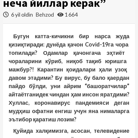
неча йиллар керак”
6 yil oldin
Behzod
1 664
Бугун
катта
-кичикни
бир
нарса
жуда
қизиқтиради
: дунёда
қачон
Covid-19га
чора
топилади
? Одамлар
қачонгача
эҳтиёт
чораларини
кўриб
, ниқоб
тақиб
юришга
мажбур
?! Карантин қоидалари ҳали узоқ
давом этадими? Бу вирус, бу бало қаердан
пайдо бўлди, уни айрим “башоратчилар”
айтаётганидек чиндан ҳам инсон яратдими?
Хуллас, коронавирус пандемияси деган
мудҳиш офатни енгиш учун яна нималарга
эътибор қаратиш лозим?
Қуйида халқимизга, асосан, телевидение