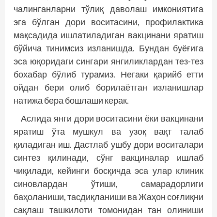
чалинганларни тўлиқ даволаш имкониятига
эга бўлган дори воситасини, профилактика
мақсадида ишлатиладиган вакцинани яратиш
бўйича тинимсиз изланишда. Бундан буёғига
эса юқоридаги сингари янгиликлардан тез-тез
бохабар бўлиб турамиз. Негаки қарийб етти
ойдан бери олиб борилаётган изланишлар
натижа бера бош­лаши керак.
Аслида янги дори воситасини ёки вакцинани
яратиш ўта мушкул ва узоқ вақт талаб
қиладиган иш. Дастлаб ушбу дори воситалари
синтез қилинади, сўнг вакциналар ишлаб
чиқилади, кейинги босқичда эса улар клиник
синовлардан ўтиши, самарадорлиги
баҳоланиши, тасдиқланиши ва Жаҳон соғлиқни
сақлаш ташкилоти томонидан тан олиниши