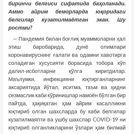
биринчи белгиси сифатида баҳоланади.
Аммо айрим беморларда юқоридаги
белгилар кузатилмаётган экан. Шу
ростми?
— Пандемия билан боғлиқ муаммоларни ҳал
этиш баробарида, дунё олимлари
коронавируснинг ғалати ва одамни хавотирга
соладиган хусусияти борасида тобора кўп
далил-исботларни қўлга киритдилар.
Маълумки, инфекцияни юқтирганларнинг
аксариятида йўтал, иситма, таъм ва ҳидни
сезмаслик каби кўринишлар намоён бўлган бир
пайтда, ҳақиқатан ҳам айрим касалликни
юқтириб олган шахс­ларда бу каби белгилар
кузатилмаяпти ва ушбу шахслар COVID-19 ни
юқтириб олганликларини ўзлари ҳам билмай