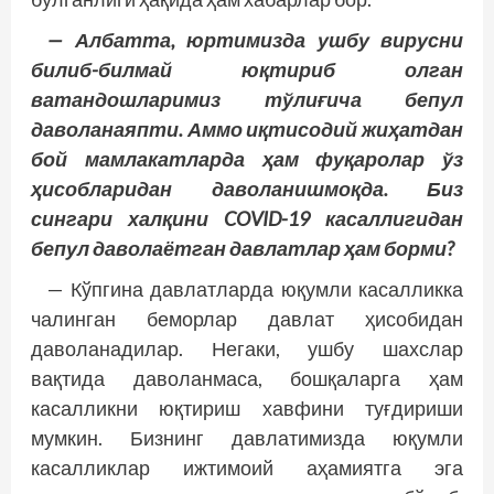
— Албатта, юртимизда ушбу вирусни
билиб-билмай юқтириб олган
ватандошларимиз тўлиғича бепул
даволанаяпти. Аммо иқтисодий жиҳатдан
бой мамлакатларда ҳам фуқаролар ўз
ҳисоб­ларидан даволанишмоқда. Биз
сингари халқини COVID-19 касаллигидан
бепул даволаётган давлатлар ҳам борми?
— Кўпгина давлатларда юқумли касалликка
чалинган беморлар давлат ҳисобидан
даволанадилар. Негаки, ушбу шахслар
вақтида даволанмаса, бошқаларга ҳам
касалликни юқтириш хавфини туғдириши
мумкин. Бизнинг давлатимизда юқумли
касалликлар ижтимоий аҳамиятга эга