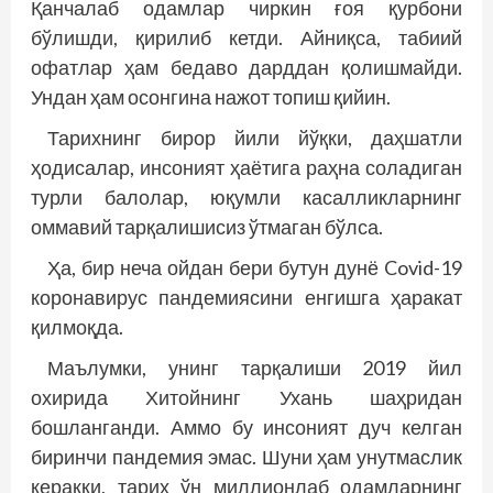
Қанчалаб одамлар чиркин ғоя қурбони
бўлишди, қирилиб кетди. Айниқса, табиий
офатлар ҳам бедаво дарддан қолишмайди.
Ундан ҳам осонгина нажот топиш қийин.
Тарихнинг бирор йили йўқки, даҳшатли
ҳодисалар, инсоният ҳаётига раҳна соладиган
турли балолар, юқумли касалликларнинг
оммавий тарқалишисиз ўтмаган бўлса.
Ҳа, бир неча ойдан бери бутун дунё Covid-19
коронавирус панде­миясини енгишга ҳаракат
қилмоқда.
Маълумки, унинг тарқалиши 2019 йил
охирида Хитойнинг Ухань шаҳридан
бошланганди. Аммо бу инсоният дуч келган
биринчи пандемия эмас. Шуни ҳам унутмаслик
керакки, тарих ўн миллионлаб одамларнинг