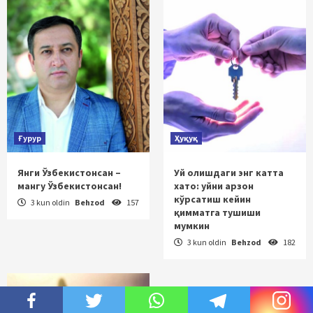
Ғурур
Ҳуқуқ
Янги Ўзбекистонсан –
Уй олишдаги энг катта
мангу Ўзбекистонсан!
хато: уйни арзон
кўрсатиш кейин
3 kun oldin
Behzod
157
қимматга тушиши
мумкин
3 kun oldin
Behzod
182