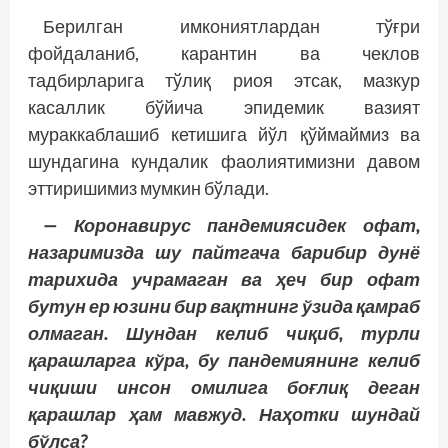
Берилган имкониятлардан тўғри
фойдаланиб, карантин ва чеклов
тадбирларига тўлиқ риоя этсак, мазкур
касаллик бўйича эпидемик вазият
мураккаблашиб кетишига йўл қўймаймиз ва
шундагина кундалик фаолиятимизни давом
эттиришимиз мумкин бўлади.
— Коронавирус пандемиясидек офат,
назаримизда шу пайтгача барибир дунё
тарихида учрамаган ва ҳеч бир офат
бутун ер юзини бир вақтнинг ўзида қамраб
олмаган. Шундан келиб чиқиб, турли
қарашларга кўра, бу пандемиянинг келиб
чиқиши инсон омилига боғлиқ деган
қарашлар ҳам мавжуд. Наҳотки шундай
бўлса?