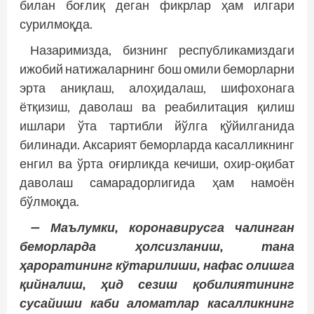
билан боғлиқ деган фикрлар ҳам илгари
сурилмоқда.
Назаримизда, бизнинг респуб­ликамиздаги
ижобий натижаларнинг бош омили беморларни
эрта аниқлаш, алоҳидалаш, шифохонага
ётқизиш, даволаш ва реабилитация қилиш
ишлари ўта тартибли йўлга қўйилганида
билинади. Аксарият беморларда касалликнинг
енгил ва ўрта оғирликда кечиши, охир-оқибат
даволаш самарадорлигида ҳам намоён
бўлмоқда.
— Маълумки, коронавирусга чалинган
беморларда ҳолсизланиш, тана
ҳароратининг кўтарилиши, нафас олишга
қийналиш, ҳид сезиш қобилиятининг
сусайиши каби аломатлар касалликнинг