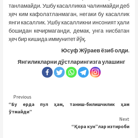
танламайди. Ушбу касалликка чалинмайди деб
ҳеч ким кафолатланмаган, негаки бу касаллик
янги касаллик. Ушбу касалликни инсоният ҳали
бошидан кечирмаганди, демак, унга нисбатан
ҳеч бир кишида иммунитет йўқ.
Юсуф Жўраев ёзиб олди.
Янгиликларни дўстларингизга улашинг
Continue
Previous
“Бу ерда пул ҳам, таниш-билишчилик ҳам
Reading
ўтмайди”
Next
“Қора кун”лар изтироби