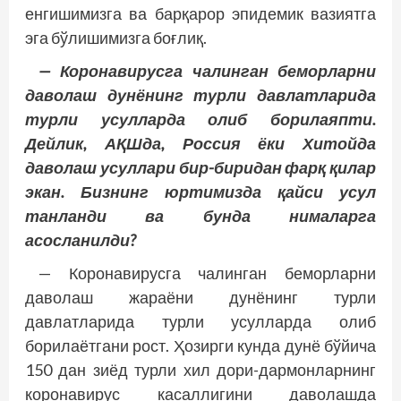
енгишимизга ва барқарор эпидемик вазиятга
эга бўлишимизга боғлиқ.
— Коронавирусга чалинган беморларни
даволаш дунёнинг турли давлатларида
турли усулларда олиб борилаяпти.
Дейлик, АҚШда, Россия ёки Хитойда
даволаш усуллари бир-биридан фарқ қилар
экан. Бизнинг юртимизда қайси усул
танланди ва бунда нималарга
асосланилди?
— Коронавирусга чалинган беморларни
даволаш жараёни дунё­нинг турли
давлатларида турли усулларда олиб
борилаётгани рост. Ҳозирги кунда дунё бўйича
150 дан зиёд турли хил дори-дармонларнинг
коронавирус касаллигини даволашда