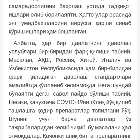
самарадорлигини баҳолаш устида тадқиқот
ишлари олиб борилаяпти. Ҳатто улар орасида
энг умидбахшларини вирусга қарши синаб
кўриш ишлари ҳам бошланган.
Албатта, ҳар бир давлатнинг даволаш
услублари бир-биридан фарқ қилиши табиий.
Масалан, АҚШ, Россия, Хитой, Италия ва
Ўзбекистон Республикасида ҳам бир-биридан
фарқ қиладиган даволаш стандартлари
амалиётда қўлланиб келинмоқда. Нега шундай
бўлаяпти деган савол пайдо бўлиши табиий.
Негаки, ҳанузгача COVID-19ни тўлиқ йўқ қилиб
ташлашга қодир препаратлар топилгани йўқ.
Шунинг учун барча давлатлар ўз
тажрибаларидан келиб чиқиб, бу масалани ҳал
этмоқдалар. Қачонки аниқ битта препаратнинг