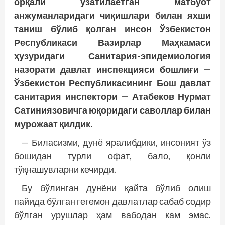
орқали узатилаётган матбуот
анжуманларидаги чиқишлари билан яхши
таниш бўлиб қолган инсон Ўзбекистон
Республикаси Вазирлар Маҳкамаси
ҳузуридаги Санитария-эпидемиология
назорати давлат инспекцияси бошлиғи —
Ўзбекистон Республикасининг Бош давлат
санитария инспектори — Атабеков Нурмат
Сатиниязовичга юқоридаги саволлар билан
мурожаат қилдик.
— Биласизми, дунё яралибдики, инсоният ўз
бошидан турли офат, бало, қонли
тўқнашувларни кечирди.
Бу бўлинган дунёни қайта бўлиб олиш
пайида бўлган гегемон давлатлар сабаб содир
бўлган урушлар ҳам вабодан кам эмас.