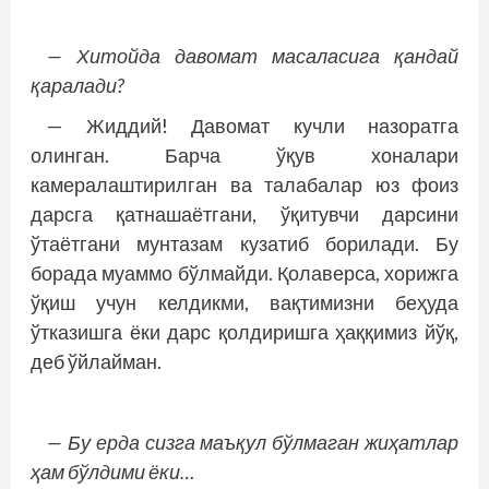
— Хитойда давомат масаласига қандай
қаралади?
— Жиддий! Давомат кучли назоратга
олинган. Барча ўқув хоналари
камералаштирилган ва талабалар юз фоиз
дарсга қатнашаётгани, ўқитувчи дарсини
ўтаётгани мунтазам кузатиб борилади. Бу
борада муаммо бўлмайди. Қолаверса, хорижга
ўқиш учун келдикми, вақтимизни беҳуда
ўтказишга ёки дарс қолдиришга ҳаққимиз йўқ,
деб ўйлайман.
— Бу ерда сизга маъқул бўлмаган жиҳатлар
ҳам бўлдими ёки…