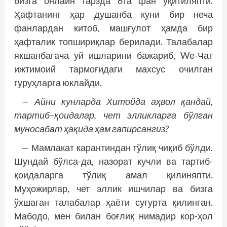
бизга онлайн тарзда 6та фан ўқитиляпти.
Ҳафтанинг ҳар душанба куни бир неча
фанлардан китоб, машғулот ҳамда бир
ҳафталик топшириқлар берилади. Талабалар
якшанбагача уй ишларини бажариб, Wе-Чат
ижтимоий тармоғидаги махсус очилган
гуруҳларга юклайди.
—
Айни
кунларда
Хитойда
аҳвол
қандай
,
тартиб
–
қоидалар
,
чет
элликларга
бўлган
муносабат
ҳақида
ҳам
гапирсангиз
?
— Мамлакат карантиндан тўлиқ чиқиб бўлди.
Шундай бўлса-да, назорат кучли ва тартиб-
қоидаларга тўлиқ амал қилиняпти.
Муҳожирлар, чет эллик ишчилар ва бизга
ўхшаган талабалар ҳаёти суғурта қилинган.
Мабодо, мен билан боғлиқ нимадир кор-ҳол