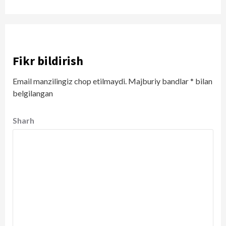
Fikr bildirish
Email manzilingiz chop etilmaydi.
Majburiy bandlar
*
bilan
belgilangan
Sharh