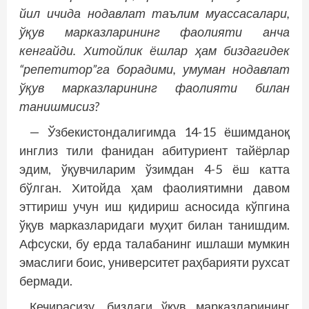
йил ичида нодав­лат таълим муассасалари,
ўқув марказларининг фаолияти анча
кенгайди. Хитойлик ёшлар ҳам биздагидек
“репетитор”га борадими, умуман нодавлат
ўқув марказларининг фао­лияти билан
танишмисиз?
— Ўзбекистондалигимда 14-15 ёшимданоқ
инглиз тили фанидан абитуриент тайёрлар
эдим, ўқувчиларим ўзимдан 4-5 ёш катта
бўлган. Хитойда ҳам фаолиятимни давом
эттириш учун иш қидириш асносида кўпгина
ўқув марказларидаги муҳит билан танишдим.
Афсуски, бу ерда талабанинг ишлаши мумкин
эмаслиги боис, университет раҳбарияти рухсат
бермади.
Кечирасизу, биздаги ўқув марказларининг