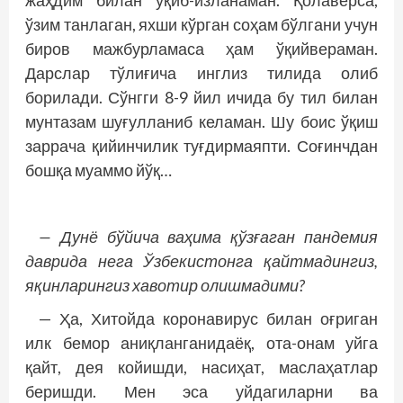
жаҳдим билан ўқиб-изланаман. Қолаверса,
ўзим танлаган, яхши кўрган соҳам бўлгани учун
биров мажбурламаса ҳам ўқийвераман.
Дарслар тўлиғича инглиз тилида олиб
борилади. Сўнгги 8-9 йил ичида бу тил билан
мунтазам шуғулланиб келаман. Шу боис ўқиш
заррача қийинчилик туғдирмаяпти. Соғинчдан
бошқа муаммо йўқ…
— Дунё бўйича ваҳима қўзғаган пандемия
даврида нега Ўзбекистонга қайтмадингиз,
яқинларингиз хавотир олишмадими?
— Ҳа, Хитойда коронавирус билан оғриган
илк бемор аниқланганидаёқ, ота-онам уйга
қайт, дея койишди, насиҳат, маслаҳатлар
беришди. Мен эса уйдагиларни ва