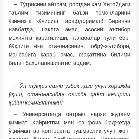
— Тўғрисини айтсам, ростдан ҳам Хитойдаги
таълим тизимининг баъзи томонларини
ўзимизга кўчириш тарафдориман! Биринчи
навбатда, шаклга эмас, асосий эътибор
моҳиятга қаратилиши, талабалар пули бор-
йўқлиги ёки ота-онасининг обрў-эътибори,
мансабига қараб эмас, фақатгина билими
билан баҳоланишини истардим.
— Ўн тўққиз ёшли ўзбек қизи учун хорижда
ўқиш, ота-онасидан олисда ҳаёт кечириш
қийин кечмаяптими?
— Университетда онтракт нархи жудаям
қиммат. Хайриятки, мен юз фоиз бюджетда
ўқийман ва контрактга тушмаслик учун жон-