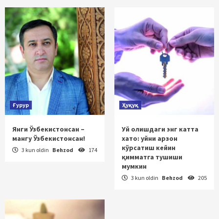
Ғурур
Ҳуқуқ
Янги Ўзбекистонсан –
Уй олишдаги энг катта
мангу Ўзбекистонсан!
хато: уйни арзон
кўрсатиш кейин
3 kun oldin
Behzod
174
қимматга тушиши
мумкин
3 kun oldin
Behzod
205