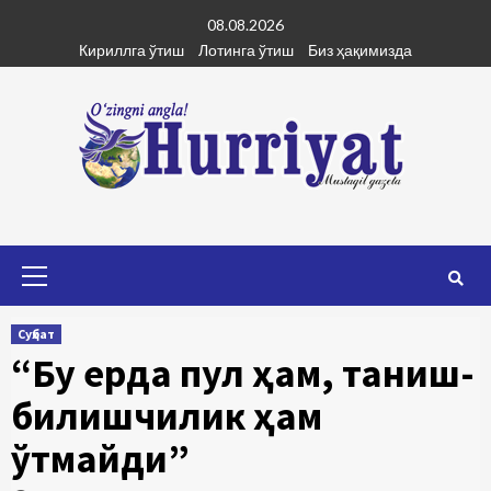
Skip
08.08.2026
to
Кириллга ўтиш
Лотинга ўтиш
Биз ҳақимизда
content
Primary
Menu
Суҳбат
“Бу ерда пул ҳам, таниш-
билишчилик ҳам
ўтмайди”