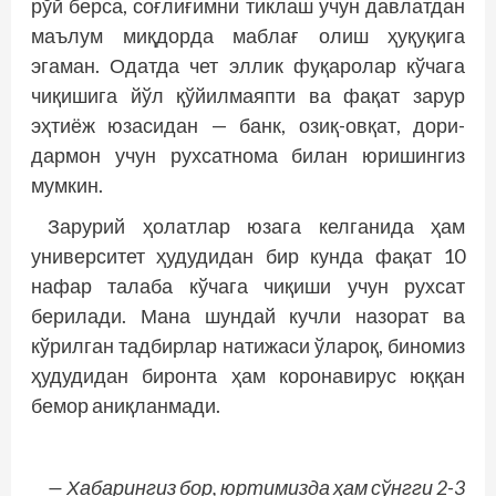
рўй берса, соғлиғимни тиклаш учун давлатдан
маълум миқдорда маб­лағ олиш ҳуқуқига
эгаман. Одатда чет эллик фуқаролар кўчага
чиқишига йўл қўйилмаяпти ва фақат зарур
эҳтиёж юзасидан — банк, озиқ-овқат, дори-
дармон учун рухсатнома билан юришингиз
мумкин.
Зарурий ҳолатлар юзага келганида ҳам
университет ҳудудидан бир кунда фақат 10
нафар талаба кўчага чиқиши учун рухсат
берилади. Мана шундай кучли назорат ва
кўрилган тадбирлар натижаси ўлароқ, биномиз
ҳудудидан биронта ҳам коронавирус юққан
бемор аниқланмади.
— Хабарингиз бор, юртимизда ҳам сўнгги 2-3