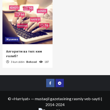
Муаммо
Алгоритм ва тил: ким
ғолиб?
3 kun oldin
Behzod
187
Facebook
Telegram
©
«Hurriyat»
— mustaqil gazetasining rasmiy veb-sayti
|
2014-2024