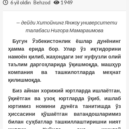
6 yil oldin
Behzod
1 949
—
дейди
Хитойнинг Янжоу университети
талабаси Нигора Мамараимова
Бугун Ўзбекистонлик ёшлар дунёнинг
ҳамма ерида бор. Улар ўз иқтидорини
намоён қилиб, жаҳондаги энг нуфузли олий
таълим даргоҳларида ўқишмоқда, машҳур
компания ва
ташкилот
ларда меҳнат
қилишмоқда.
Биз айнан
хорижий юртларда
ишлаётган,
ўқиётган ва узоқ юртларда ўқиб, ишлаб
юртимиз номини дунёга танитишда ўз
ҳиссасини қўша
ётган ватандош­ларимиз
билан суҳбатлар ташкиллаштиришни ният