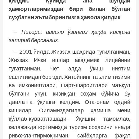
қилдик. Қуйида ана шундай
ҳамюртларимиздан бири
билан бўлган
суҳбатни эътиборингизга ҳавола қилдик.
—
Нигора
,
аввало
ўзингиз
ҳақда
қисқача
гапириб
берсангиз
.
— 2001 йилда Жиззах шаҳрида туғилганман,
Жиззах Ички ишлар академик лицейини
тугатганман. Чет элда ўқиш ниятим
ёшлигимдан бор эди. Хитойнинг таълим тизими
ва имкониятлари, шарт-шароитлари маъқул
бўлгани учун, қизиққан соҳам бўйича бу
давлатга ўқишга келдим. Ота-онам оддий
кишилар. Оиламиздагилар ҳамиша мени
қўллаб-қувватлашади. Ўқишни тамомлаб,
келажакда юртимизда туризм соҳасини янада
ривожлантирмоқчиман, сайёҳларга фақат