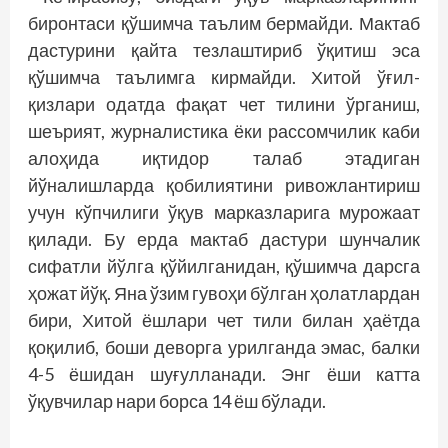
биронтаси қўшимча таълим бермайди. Мактаб
дастурини қайта тезлаштириб ўқитиш эса
қўшимча таълимга кирмайди. Хитой ўғил-
қизлари одатда фақат чет тилини ўрганиш,
шеърият, журналистика ёки рассомчилик каби
алоҳида иқтидор талаб этадиган
йўналишларда қобилиятини ривожлантириш
учун кўпчилиги ўқув марказларига мурожаат
қилади. Бу ерда мактаб дастури шунчалик
сифатли йўлга қўйилганидан, қўшимча дарсга
ҳожат йўқ. Яна ўзим гувоҳи бўлган ҳолатлардан
бири, Хитой ёшлари чет тили билан ҳаётда
қоқилиб, боши деворга урилганда эмас, балки
4-5 ёшидан шуғулланади. Энг ёши катта
ўқувчилар нари борса 14 ёш бўлади.