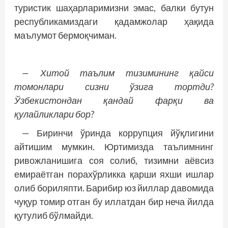
туристик шаҳарларимизни эмас, балки бутун
республикамиздаги қадамжолар ҳақида
маълумот бермоқчиман.
— Хитой таълим тизимининг қайси
томонлари сизни ўзига тортди?
Ўзбекистондан қандай фарқи ва
қулайликлари бор?
— Биринчи ўринда коррупция йўқлигини
айтишим мумкин. Юртимизда таълимнинг
ривожланишига соя солиб, тизимни аёвсиз
емираётган порахўрликка қарши яхши ишлар
олиб бориляпти. Барибир юз йиллар давомида
чуқур томир отган бу иллатдан бир неча йилда
қутулиб бўлмайди.