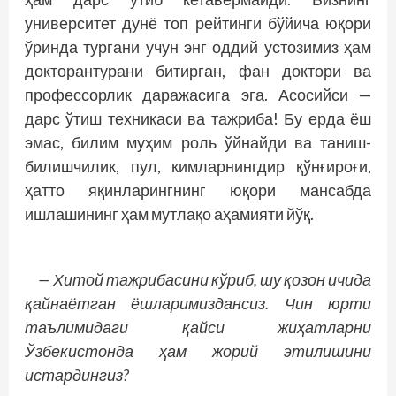
университет дунё топ рейтинги бўйича юқори
ўринда тургани учун энг оддий устозимиз ҳам
докторантурани битирган, фан доктори ва
профессорлик даражасига эга. Асосийси —
дарс ўтиш техникаси ва тажриба! Бу ерда ёш
эмас, билим муҳим роль ўйнайди ва таниш-
билишчилик, пул, кимларнингдир қўнғироғи,
ҳатто яқинларинг­нинг юқори мансабда
ишлашининг ҳам мутлақо аҳамияти йўқ.
— Хитой тажрибасини кўриб, шу қозон ичида
қайнаётган ёшларимиздансиз. Чин юрти
таълимидаги қайси жиҳатларни
Ўзбекистонда ҳам жорий этилишини
истардингиз?