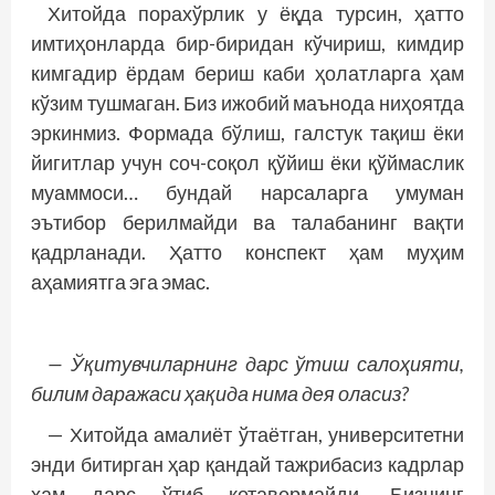
Хитойда порахўрлик у ёқда турсин, ҳатто
имтиҳонларда бир-биридан кўчириш, кимдир
кимгадир ёрдам бериш каби ҳолатларга ҳам
кўзим тушмаган. Биз ижобий маънода ниҳоятда
эркинмиз. Формада бўлиш, галстук тақиш ёки
йигитлар учун соч-соқол қўйиш ёки қўймаслик
муаммоси… бундай нарсаларга умуман
эътибор берилмайди ва талабанинг вақти
қадрланади. Ҳатто конспект ҳам муҳим
аҳамиятга эга эмас.
— Ўқитувчиларнинг дарс ўтиш салоҳияти,
билим даражаси ҳақида нима дея оласиз?
— Хитойда амалиёт ўтаётган, университетни
энди битирган ҳар қандай тажрибасиз кадрлар
ҳам дарс ўтиб кетавермайди. Бизнинг