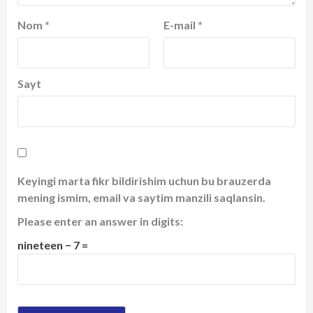
Nom
*
E-mail
*
Sayt
Keyingi marta fikr bildirishim uchun bu brauzerda
mening ismim, email va saytim manzili saqlansin.
Please enter an answer in digits:
nineteen − 7 =