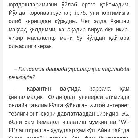
юртдошларимизни ўйлаб ортга қайтмадим.
Йўлда коронавирус юқтириб, уни юртимизга
олиб киришдан қўрқдим. Чет элда ўқишни
мақсад қилдимми, қанақадир вирус ёки икир-
чикир масалалар мени бу йўлдан қайтара
олмаслиги керак.
— Пандемия даврида ўқишлар қай тартибда
кечмоқда?
— Карантин вақтида заррача ҳам
қийналмадик. Олдиндан университетимизда
онлайн таълим йўлга қўйилган. Хитой интернет
тезлиги энг юқори давлатлардан биридир. 5G,
6Gни ҳам бемалол ишлатиш мумкин ва “Wi-
Fi”лаштирилган ҳудудлар ҳам кўп. Айни пайтда