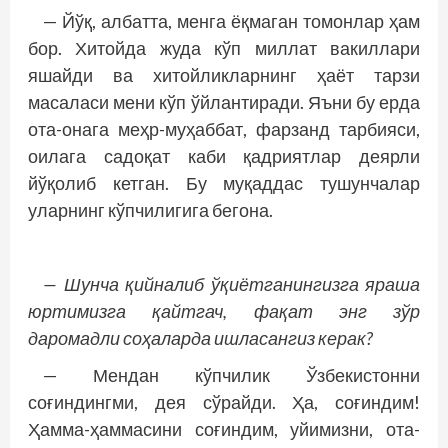
— Йўқ, албатта, менга ёқмаган томонлар ҳам
бор. Хитойда жуда кўп миллат вакиллари
яшайди ва хитойликларнинг ҳаёт тарзи
масаласи мени кўп ўйлантиради. Яъни бу ерда
ота-она­га меҳр-муҳаббат, фарзанд тарбияси,
оилага садоқат каби қад­риятлар деярли
йўқолиб кетган. Бу муқаддас тушунчалар
уларнинг кўпчилигига бегона.
— Шунча қийналиб ўқиётга­­нинг­из­­
га яраша
юртимизга қайт­гач, фақат энг зўр
даромадли соҳаларда ишласангиз керак?
— Мендан кўпчилик Ўзбекистонни
соғиндингми, дея сўрайди. Ҳа, соғиндим!
Ҳамма-ҳаммасини соғиндим, уйи­мизни, ота-