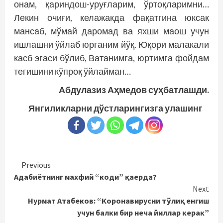
онам, қариндош-уруғ­ларим, ўртоқларимни…
Лекин очиғи, келажакда фақатгина юксак
мансаб, мўмай даромад ва яхши маош учун
ишлашни ўйлаб юрганим йўқ. Юқори малакали
касб эгаси бўлиб, Ватанимга, юртимга фойдам
тегишини кўпроқ ўйлайман…
Абдулазиз Аҳмедов суҳбатлашди.
Янгиликларни дўстларингизга улашинг
Continue
Previous
Адабиётнинг махфий “коди” қаерда?
Reading
Next
Нурмат Атабеков: “Коронавирусни тўлиқ енгиш
учун балки бир неча йиллар керак”