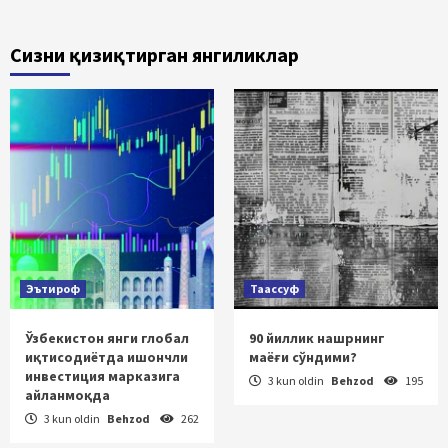
Сизни қизиқтирган янгиликлар
Эътироф
Таассуф
Ўзбекистон янги глобал
90 йиллик нашрнинг
иқтисодиётда ишончли
маёғи сўндими?
инвестиция марказига
3 kun oldin
Behzod
195
айланмоқда
3 kun oldin
Behzod
262