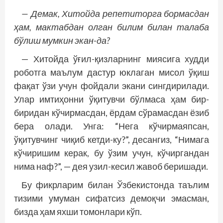
— Демак, Хитойда репетиторга бормасдан
ҳам, мактабдан олган билим билан талаба
бўлиш мумкин экан-да?
— Хитойда ўғил-қизларнинг миясига худди
роботга маълум дастур юклаган мисол ўқиш
фақат ўзи учун фойдали экани сингдирилади.
Улар имтиҳонни ўқитувчи бўлмаса ҳам бир-
биридан кўчирмасдан, ёрдам сўрамасдан ёзиб
бера олади. Унга: “Нега кўчирмаяпсан,
ўқитувчинг чиқиб кетди-ку?”, десангиз, “Нимага
кўчиришим керак, бу ўзим учун, кўчиргандан
нима наф?”, — дея узил-кесил жавоб беришади.
Бу фикрларим билан Ўзбекистонда таълим
тизими умуман сифатсиз демоқчи эмасман,
бизда ҳам яхши томонлари кўп.