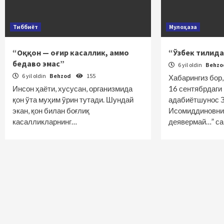
Тиббиёт
Мулоҳаза
“Оққон — оғир касаллик, аммо
“Ўзбек тилида
бедаво эмас”
6 yil oldin
Behz
6 yil oldin
Behzod
155
Хабарингиз бор,
Инсон ҳаёти, хусусан, организмида
16 сентябрдаги
қон ўта муҳим ўрин тутади. Шундай
адабиётшунос 
экан, қон билан боғлиқ
Исомиддиновни
касалликларнинг…
деявермай…” с