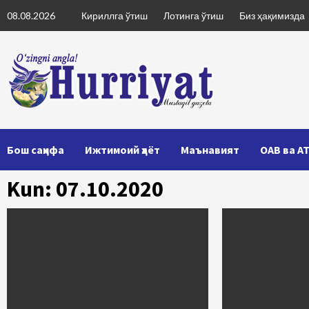
Skip
08.08.2026
Кириллга ўтиш
Лотинга ўтиш
Биз ҳақимизда
to
content
Бош саҳифа
Ижтимоий ҳаёт
Маънавият
ОАВ ва А
Kun: 07.10.2020