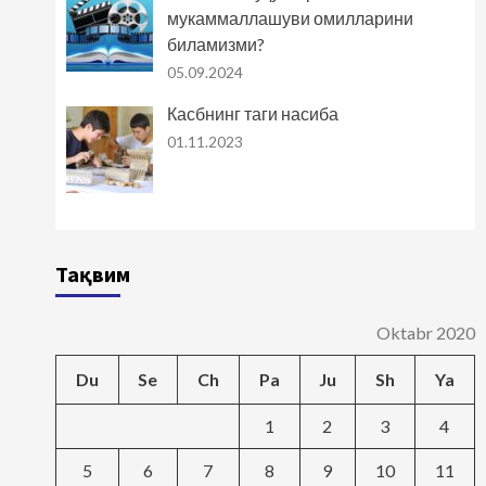
мукаммаллашуви омилларини
биламизми?
05.09.2024
Касбнинг таги насиба
01.11.2023
Тақвим
Oktabr 2020
Du
Se
Ch
Pa
Ju
Sh
Ya
1
2
3
4
5
6
7
8
9
10
11