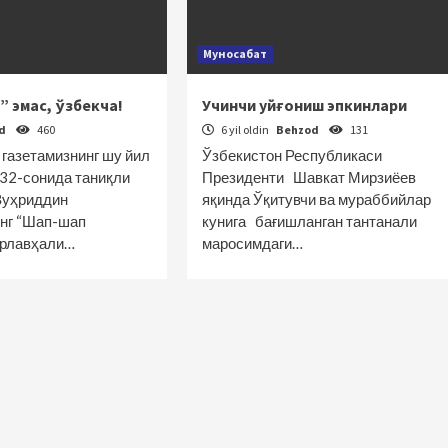
Муносабат
” эмас, ўзбекча!
Учинчи уйғониш эпкинлари
od
460
6 yil oldin
Behzod
131
 газетамизнинг шу йил
Ўзбекистон Республикаси
 32-сонида таниқли
Президенти Шавкат Мирзиёев
Зуҳриддин
яқинда Ўқитувчи ва мураббийлар
нг “Шап-шап
кунига бағишланган тантанали
арлавҳали…
маросимдаги…