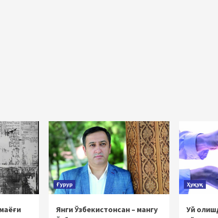
Ғурур
Ҳуқуқ
 маёғи
Янги Ўзбекистонсан – мангу
Уй олишд