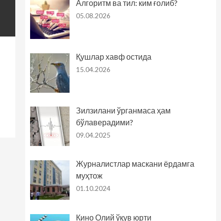
Алгоритм ва тил: ким ғолиб?
05.08.2026
Қушлар хавф остида
15.04.2026
Зилзилани ўрганмаса ҳам
бўлаверадими?
09.04.2025
Журналистлар маскани ёрдамга
муҳтож
01.10.2024
Кино Олий ўқув юрти