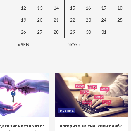
12
13
14
15
16
17
18
19
20
21
22
23
24
25
26
27
28
29
30
31
« SEN
NOY »
Муаммо
аги энг катта хато:
Алгоритм ва тил: ким ғолиб?