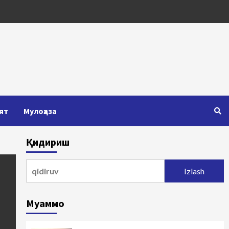
ят
Мулоҳаза
Қидириш
Qidirshish:
Муаммо