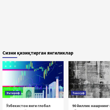
Сизни қизиқтирган янгиликлар
Эътироф
Таассуф
Ўзбекистон янги глобал
90 йиллик нашрнинг