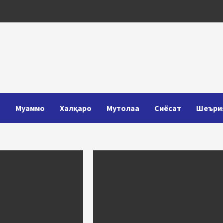
Т
Муаммо
Халқаро
Мутолаа
Сиёсат
Шеъри