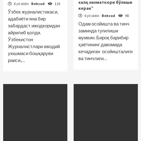
халқ хизматкори бўлиши
6 yil oldin
Behzod
116
керак”
Ўзбек журналистикаси,
6 yil oldin
Behzod
98
адабиёти яна бир
Одам осойишта ва тинч
забардаст ижодкоридан
заминда туғилиши
айрилиб қолди.
мумкин. Бироқ барибир
Ўзбекистон
ҳаётининг давомида
Журналистлари ижодий
кечадиган осо­йишталиги
уюшмаси бошқаруви
ва тинчлиги…
раиси,…