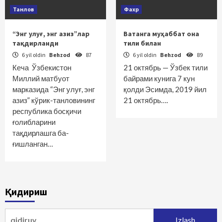
Танлов
Фахр
“Энг улуғ, энг азиз”лар
Ватанга муҳаббат она
тақдирланди
тили билан
6 yil oldin
Behzod
87
6 yil oldin
Behzod
89
Кеча Ўзбекистон
21 октябрь — Ўзбек тили
Миллий матбуот
байрами кунига 7 кун
марказида “Энг улуғ, энг
қолди Эсимда, 2019 йил
азиз” кўрик-танловининг
21 октябрь….
республика босқичи
ғолибларини
тақдирлашга ба­
ғишланган…
Қидириш
Qidirshish: