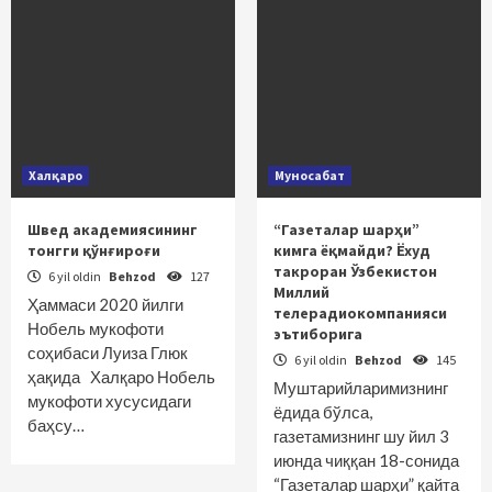
Халқаро
Муносабат
Швед академиясининг
“Газеталар шарҳи”
тонгги қўнғироғи
кимга ёқмайди? Ёхуд
такроран Ўзбекистон
6 yil oldin
Behzod
127
Миллий
Ҳаммаси 2020 йилги
телерадиокомпанияси
Нобель мукофоти
эътиборига
соҳибаси Луиза Глюк
6 yil oldin
Behzod
145
ҳақида Халқаро Нобель
Муштарийларимизнинг
мукофоти хусусидаги
ёдида бўлса,
баҳсу…
газетамизнинг шу йил 3
июнда чиққан 18-сонида
“Газеталар шарҳи” қайта