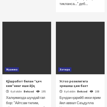
тикланса…” деб…
Муаммо
Хотира
Қўшработ билан “ҳеч
Устоз розилигига
ким”нинг иши йўқ
эришиш ҳам бахт
6 yil oldin
Behzod
195
6 yil oldin
Behzod
108
Халқимизда шундай гап
Бундан қарийб икки ярим
бор: “Айтсам тилим,
йил аввал Саъдулла