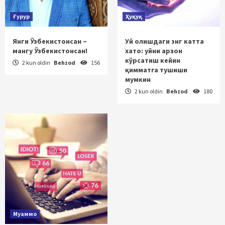
Ғурур
Ҳуқуқ
Янги Ўзбекистонсан –
Уй олишдаги энг катта
мангу Ўзбекистонсан!
хато: уйни арзон
кўрсатиш кейин
2 kun oldin
Behzod
156
қимматга тушиши
мумкин
2 kun oldin
Behzod
180
Муаммо