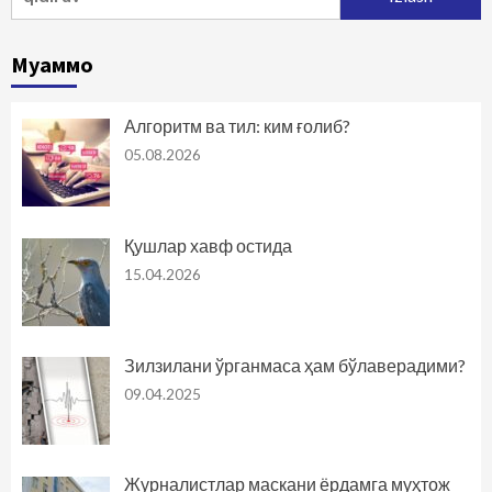
Муаммо
Алгоритм ва тил: ким ғолиб?
05.08.2026
Қушлар хавф остида
15.04.2026
Зилзилани ўрганмаса ҳам бўлаверадими?
09.04.2025
Журналистлар маскани ёрдамга муҳтож