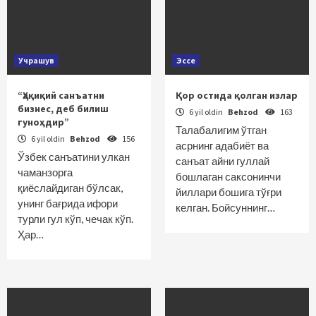
Учрашув
Эссе
“Ҳақиқий санъатни
Қор остида қолган излар
бизнес, деб билиш
6 yil oldin
Behzod
163
гуноҳдир”
Талабалигим ўтган
6 yil oldin
Behzod
156
асрнинг адабиёт ва
Ўзбек санъатини улкан
санъат айни гуллай
чаманзорга
бошлаган саксонинчи
қиёслайдиган бўлсак,
йиллари бошига тўғри
унинг бағрида ифори
келган. Бойсуннинг…
турли гул кўп, чечак кўп.
Ҳар…