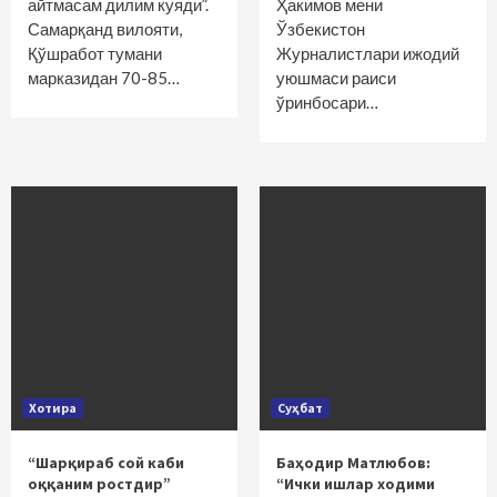
айтмасам дилим куяди”.
Ҳакимов мени
Самарқанд вилояти,
Ўзбекистон
Қўшработ тумани
Журналистлари ижодий
марказидан 70-85…
уюшмаси раиси
ўринбосари…
Хотира
Суҳбат
“Шарқираб сой каби
Баҳодир Матлюбов:
оққаним ростдир”
“Ички ишлар ходими