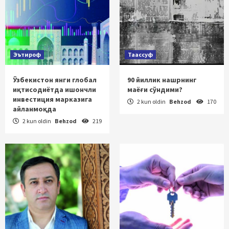
Эътироф
Таассуф
Ўзбекистон янги глобал
90 йиллик нашрнинг
иқтисодиётда ишончли
маёғи сўндими?
инвестиция марказига
2 kun oldin
Behzod
170
айланмоқда
2 kun oldin
Behzod
219