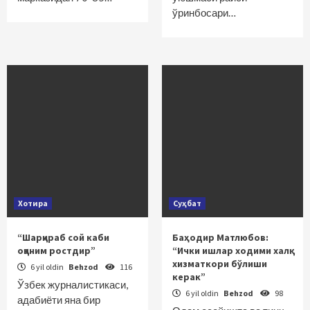
ўринбосари…
Хотира
Суҳбат
“Шарқираб сой каби
Баҳодир Матлюбов:
оққаним ростдир”
“Ички ишлар ходими халқ
хизматкори бўлиши
6 yil oldin
Behzod
116
керак”
Ўзбек журналистикаси,
6 yil oldin
Behzod
98
адабиёти яна бир