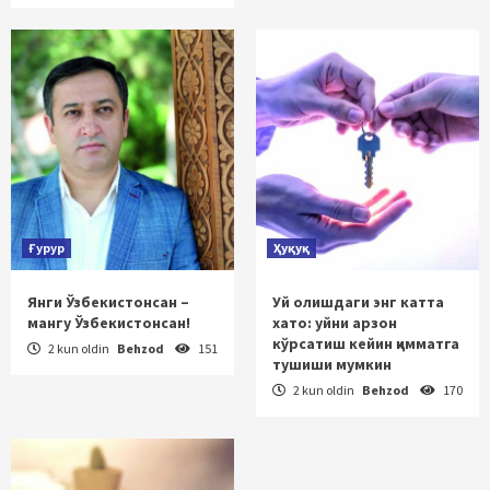
Ғурур
Ҳуқуқ
Янги Ўзбекистонсан –
Уй олишдаги энг катта
мангу Ўзбекистонсан!
хато: уйни арзон
кўрсатиш кейин қимматга
2 kun oldin
Behzod
151
тушиши мумкин
2 kun oldin
Behzod
170