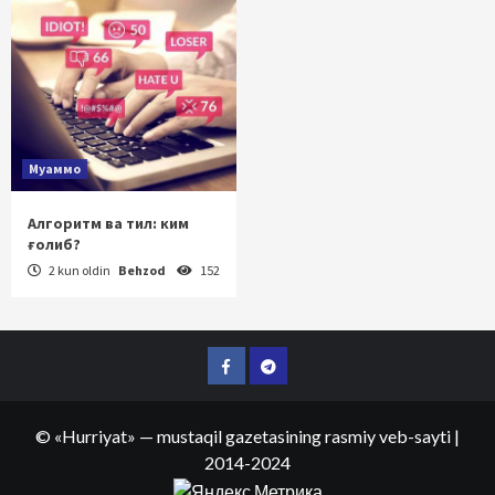
Муаммо
Алгоритм ва тил: ким
ғолиб?
2 kun oldin
Behzod
152
Facebook
Telegram
©
«Hurriyat»
— mustaqil gazetasining rasmiy veb-sayti
|
2014-2024