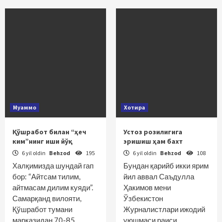
Муаммо
Хотира
Қўшработ билан “ҳеч
Устоз розилигига
ким”нинг иши йўқ
эришиш ҳам бахт
6 yil oldin
Behzod
195
6 yil oldin
Behzod
108
Халқимизда шундай гап
Бундан қарийб икки ярим
бор: “Айтсам тилим,
йил аввал Саъдулла
айтмасам дилим куяди”.
Ҳакимов мени
Самарқанд вилояти,
Ўзбекистон
Қўшработ тумани
Журналистлари ижодий
марказидан 70-85…
уюшмаси раиси