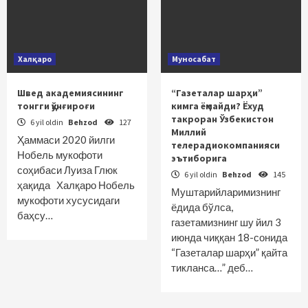
Халқаро
Муносабат
Швед академиясининг
“Газеталар шарҳи”
тонгги қўнғироғи
кимга ёқмайди? Ёхуд
такроран Ўзбекистон
6 yil oldin
Behzod
127
Миллий
Ҳаммаси 2020 йилги
телерадиокомпанияси
Нобель мукофоти
эътиборига
соҳибаси Луиза Глюк
6 yil oldin
Behzod
145
ҳақида Халқаро Нобель
Муштарийларимизнинг
мукофоти хусусидаги
ёдида бўлса,
баҳсу…
газетамизнинг шу йил 3
июнда чиққан 18-сонида
“Газеталар шарҳи” қайта
тикланса…” деб…