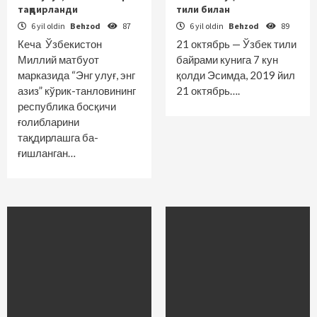
тақдирланди
тили билан
6 yil oldin
Behzod
87
6 yil oldin
Behzod
89
Кеча Ўзбекистон
21 октябрь — Ўзбек тили
Миллий матбуот
байрами кунига 7 кун
марказида “Энг улуғ, энг
қолди Эсимда, 2019 йил
азиз” кўрик-танловининг
21 октябрь….
республика босқичи
ғолибларини
тақдирлашга ба­
ғишланган…