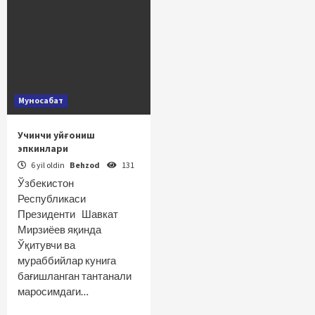
Муносабат
Учинчи уйғониш
эпкинлари
6 yil oldin
Behzod
131
Ўзбекистон
Республикаси
Президенти Шавкат
Мирзиёев яқинда
Ўқитувчи ва
мураббийлар кунига
бағишланган тантанали
маросимдаги…