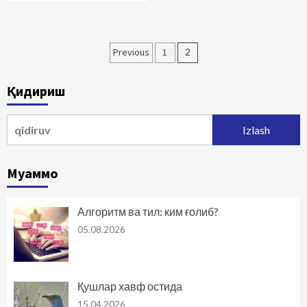
Maqolalar
Previous
1
2
bo‘yicha
Қидириш
harakatlanish
Qidirshish:
Муаммо
Алгоритм ва тил: ким ғолиб?
05.08.2026
Қушлар хавф остида
15.04.2026