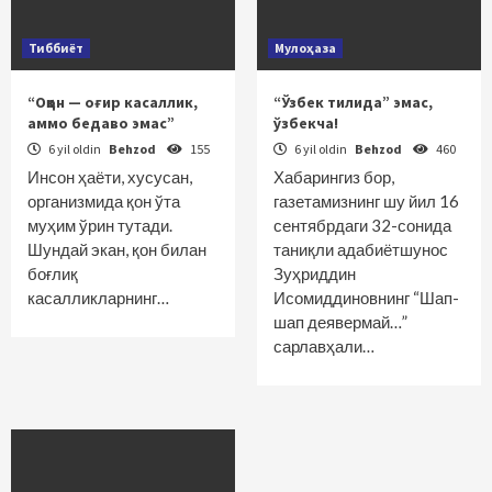
Тиббиёт
Мулоҳаза
“Оққон — оғир касаллик,
“Ўзбек тилида” эмас,
аммо бедаво эмас”
ўзбекча!
6 yil oldin
Behzod
155
6 yil oldin
Behzod
460
Инсон ҳаёти, хусусан,
Хабарингиз бор,
организмида қон ўта
газетамизнинг шу йил 16
муҳим ўрин тутади.
сентябрдаги 32-сонида
Шундай экан, қон билан
таниқли адабиётшунос
боғлиқ
Зуҳриддин
касалликларнинг…
Исомиддиновнинг “Шап-
шап деявермай…”
сарлавҳали…