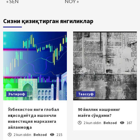
« SEN
NOY »
Сизни қизиқтирган янгиликлар
Эътироф
Таассуф
Ўзбекистон янги глобал
90 йиллик нашрнинг
иқтисодиётда ишончли
маёғи сўндими?
инвестиция марказига
2 kun oldin
Behzod
167
айланмоқда
2 kun oldin
Behzod
215