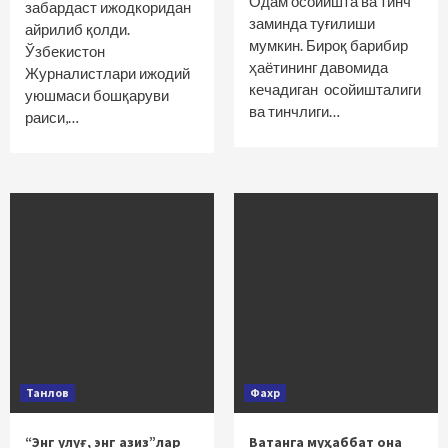
Одам осойишта ва тинч
забардаст ижодкоридан
заминда туғилиши
айрилиб қолди.
мумкин. Бироқ барибир
Ўзбекистон
ҳаётининг давомида
Журналистлари ижодий
кечадиган осо­йишталиги
уюшмаси бошқаруви
ва тинчлиги…
раиси,…
Танлов
Фахр
“Энг улуғ, энг азиз”лар
Ватанга муҳаббат она