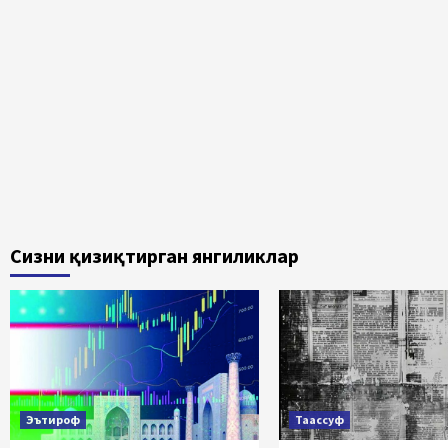
Сизни қизиқтирган янгиликлар
Эътироф
Таассуф