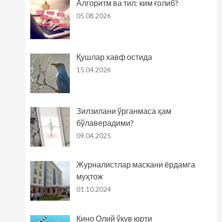
Алгоритм ва тил: ким ғолиб?
05.08.2026
Қушлар хавф остида
15.04.2026
Зилзилани ўрганмаса ҳам
бўлаверадими?
09.04.2025
Журналистлар маскани ёрдамга
муҳтож
01.10.2024
Кино Олий ўқув юрти