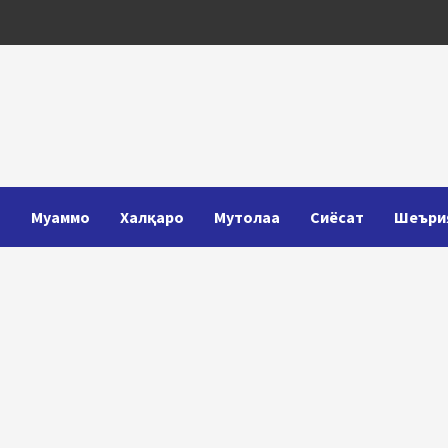
Т
Муаммо
Халқаро
Мутолаа
Сиёсат
Шеъри