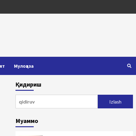
ят
Мулоҳаза
Қидириш
Qidirshish:
Муаммо