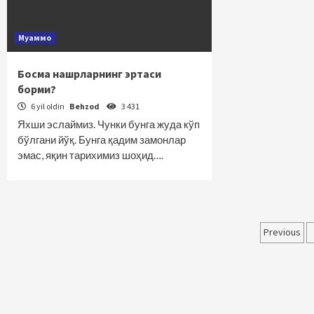
Муаммо
Босма нашрларнинг эртаси
борми?
6 yil oldin
Behzod
3 431
Яхши эслаймиз. Чунки бунга жуда кўп
бўлгани йўқ. Бунга қадим замонлар
эмас, яқин тарихимиз шоҳид….
Maqol
Previous
bo‘yi
harak