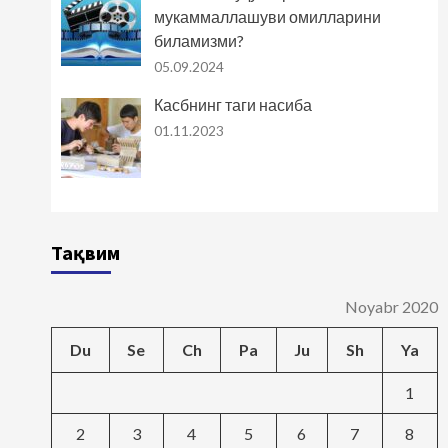
мукаммаллашуви омилларини
биламизми?
05.09.2024
Касбнинг таги насиба
01.11.2023
Тақвим
Noyabr 2020
Du
Se
Ch
Pa
Ju
Sh
Ya
1
2
3
4
5
6
7
8