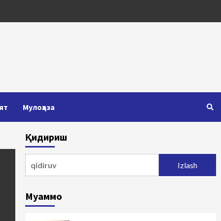
ят
Мулоҳаза
Қидириш
Qidirshish:
Муаммо