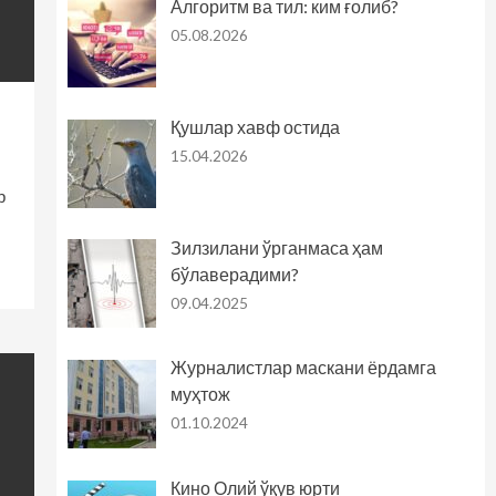
Алгоритм ва тил: ким ғолиб?
05.08.2026
Қушлар хавф остида
15.04.2026
р
Зилзилани ўрганмаса ҳам
бўлаверадими?
09.04.2025
Журналистлар маскани ёрдамга
муҳтож
01.10.2024
Кино Олий ўқув юрти