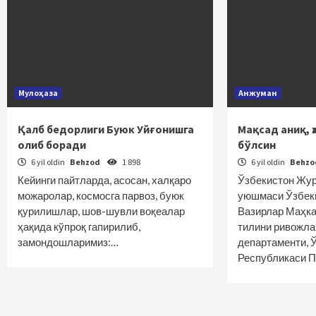
Мулоҳаза
Анжуман
Қалб бедорлиги Буюк Уйғонишга
Мақсад аниқ, ҳ
олиб боради
бўлсин
6 yil oldin
Behzod
1 898
6 yil oldin
Behz
Кейинги пайтларда, асосан, халқаро
Ўзбекистон Жу
можаролар, космосга парвоз, буюк
уюшмаси Ўзбек
қурилишлар, шов-шувли воқеалар
Вазирлар Маҳка
ҳақида кўпроқ гапирилиб,
тилини ривожл
замондошларимиз:…
департаменти, 
Республикаси 