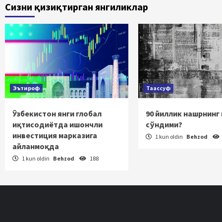
Сизни қизиқтирган янгиликлар
Эътироф
Таассуф
Ўзбекистон янги глобал
90 йиллик нашрнинг
иқтисодиётда ишончли
сўндими?
инвестиция марказига
1 kun oldin
Behzod
айланмоқда
1 kun oldin
Behzod
188