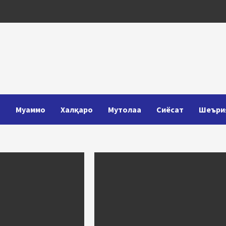
Т
Муаммо
Халқаро
Мутолаа
Сиёсат
Шеъри