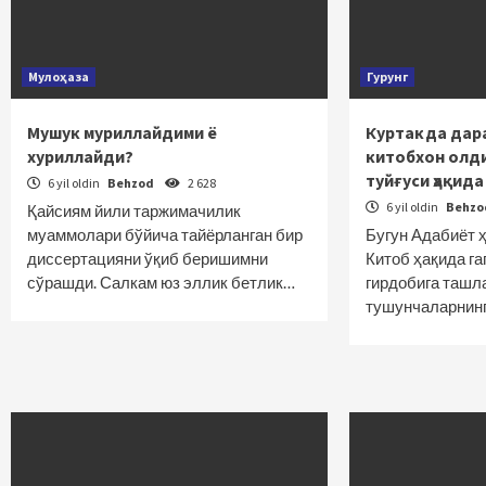
Мулоҳаза
Гурунг
Мушук муриллайдими ё
Куртакда дар
хуриллайди?
китобхон олд
туйғуси ҳақида
6 yil oldin
Behzod
2 628
6 yil oldin
Behz
Қайсиям йили таржимачилик
муаммолари бўйича тайёрланган бир
Бугун Адабиёт ҳ
диссертацияни ўқиб беришимни
Китоб ҳақида г
сўрашди. Салкам юз эллик бетлик…
гирдобига ташл
тушунчаларнин