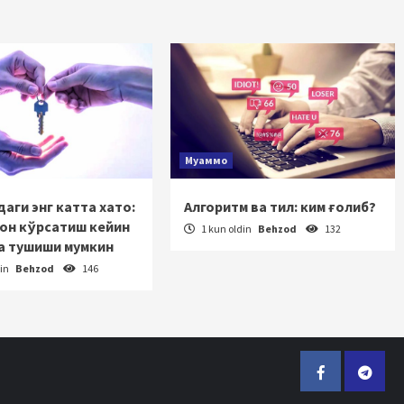
Муаммо
аги энг катта хато:
Алгоритм ва тил: ким ғолиб?
зон кўрсатиш кейин
1 kun oldin
Behzod
132
а тушиши мумкин
din
Behzod
146
Facebook
Telegr