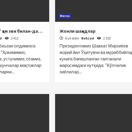
Meros
 ҳам эви билан-да…
Жонли шаҳидлар
od
2 411
6 yil oldin
Behzod
2 102
баъзан олдимизга
Президентимиз Шавкат Мирзиёев
 “Ҳокимимиз,
жорий йил Ўқитувчи ва мураббийла
 устунимиз, отамиз,
кунига бағишланган тантанали
шунчалар мақтовлар
маросимдаги нутқида: “Кўпчилик
уларни…
зиёлилар…