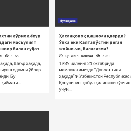
Мулоҳаза
ахтни кўрмоқ ёхуд
Ҳасанқовоқ қишлоғи қаерда?
идаги масъулият
Ўпка ёки Калтапўстин деган
 шоир билан суҳбат
жойни-чи, биласизми?
od
3 155
6 yil oldin
Behzod
2 061
ақида, Шеър ҳақида,
1989 йилнинг 21 октябрида
апириш одамни ўйлар
мамлакатимизда “Давлат тили
айди. Бу
ҳақида”ги Ўзбекистон Республикас
г қиймати…
Қонунининг қабул қилиниши кўпчил
учун…