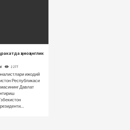
аракатда ҳамоҳанглик
od
2 277
рналистлари ижодий
истон Республикаси
масининг Давлат
антириш
Ўзбекистон
Президенти…