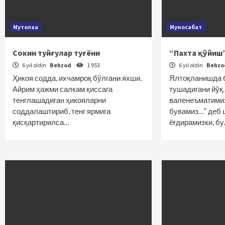
Мутолаа
Муносабат
Сокин туйғулар туғёни
“Пахта қўйиш”
6 yil oldin
Behzod
1 953
6 yil oldin
Behz
Ҳикоя содда, ихчамроқ бўлгани яхши.
Ялтоқланишда 
Айрим ҳажми салкам қиссага
тушадигани йўқ.
тенглашадиган ҳикояларни
валенеъматимиз,
соддалаштириб, тенг ярмига
бувамиз…” деб 
қисқартирилса…
ёғдирамизки, б