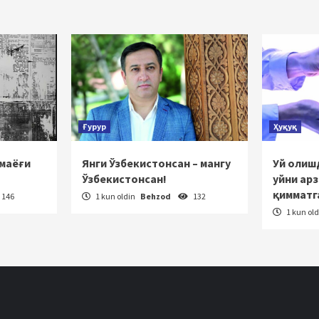
Ғурур
Ҳуқуқ
 маёғи
Янги Ўзбекистонсан – мангу
Уй олишд
Ўзбекистонсан!
уйни ар
қимматг
146
1 kun oldin
Behzod
132
1 kun ol