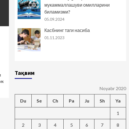
мукаммаллашуви омилларини
биламизми?
05.09.2024
Касбнинг таги насиба
01.11.2023
Тақвим
и
ик
Noyabr 2020
Du
Se
Ch
Pa
Ju
Sh
Ya
1
2
3
4
5
6
7
8