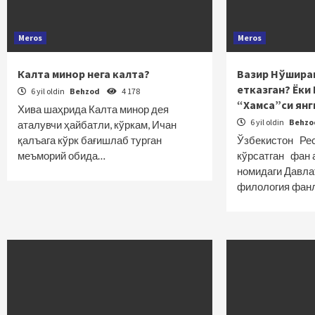
Meros
Meros
Калта минор нега калта?
Вазир Нўширав
етказган? Ёки
6 yil oldin
Behzod
4 178
“Хамса”си янг
Хива шаҳрида Калта минор дея
6 yil oldin
Behz
аталувчи ҳайбатли, кўркам, Ичан
қалъага кўрк бағишлаб турган
Ўзбекистон Ре
меъморий обида…
кўрсатган фан 
номидаги Давла
филология фан