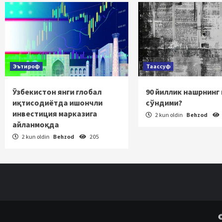
Эътироф
Таассуф
Ўзбекистон янги глобал
90 йиллик нашрнинг
иқтисодиётда ишончли
сўндими?
инвестиция марказига
2 kun oldin
Behzod
айланмоқда
2 kun oldin
Behzod
205