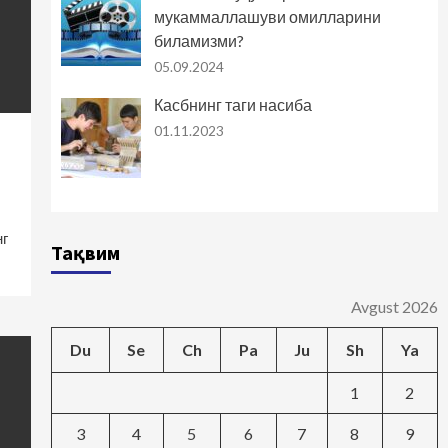
мукаммаллашуви омилларини
биламизми?
05.09.2024
Касбнинг таги насиба
01.11.2023
нг
Тақвим
Avgust 2026
Du
Se
Ch
Pa
Ju
Sh
Ya
1
2
3
4
5
6
7
8
9