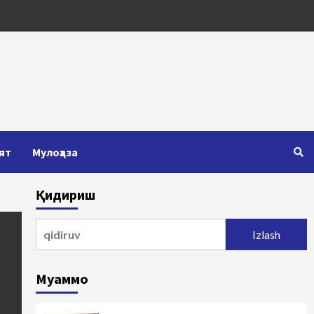
ят
Мулоҳаза
Қидириш
Qidirshish:
Муаммо