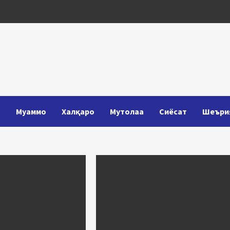
Т
Муаммо
Халқаро
Мутолаа
Сиёсат
Шеъри