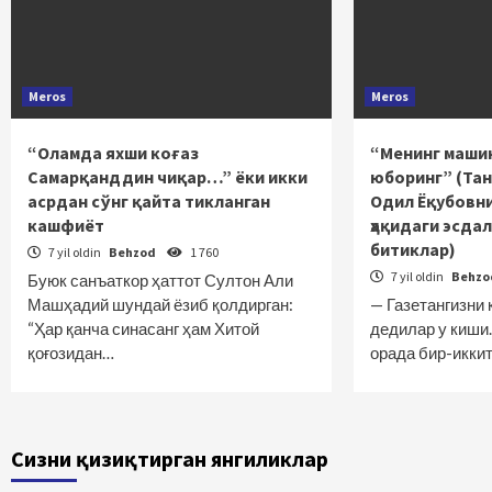
Meros
Meros
“Оламда яхши коғаз
“Менинг маши
Самарқанддин чиқар…” ёки икки
юборинг” (Тан
асрдан сўнг қайта тикланган
Одил Ёқубовн
кашфиёт
ҳақидаги эсда
битиклар)
7 yil oldin
Behzod
1 760
7 yil oldin
Behz
Буюк санъаткор ҳаттот Султон Али
Машҳадий шундай ёзиб қолдирган:
— Газетангизни 
“Ҳар қанча синасанг ҳам Хитой
дедилар у киши.
қоғозидан…
орада бир-икки
Сизни қизиқтирган янгиликлар