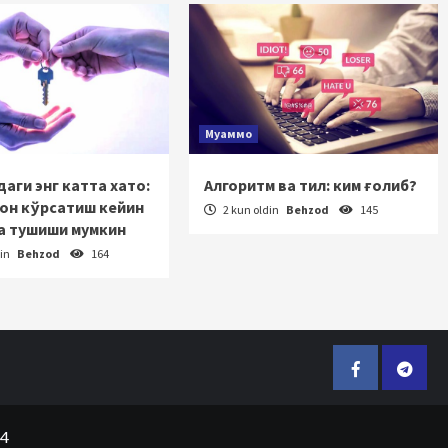
Муаммо
аги энг катта хато:
Алгоритм ва тил: ким ғолиб?
зон кўрсатиш кейин
2 kun oldin
Behzod
145
а тушиши мумкин
din
Behzod
164
Facebook
Telegr
24