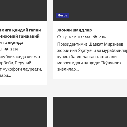
Meros
онга қандай гапни
Жонли шаҳидлар
 Низомий Ганжавий
6 yil oldin
Behzod
2 102
и талқинда
Президентимиз Шавкат Мирзиёев
od
2 236
жорий йил Ўқитувчи ва мураббийла
спубликасида хизмат
кунига бағишланган тантанали
арбоби, Беруний
маросимдаги нутқида: “Кўпчилик
т мукофоти лауреати,
зиёлилар…
лари…