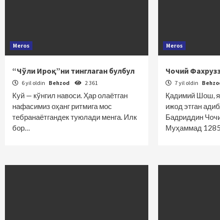
Meros
Meros
“Чўли Ироқ”ни тинглаган булбул
Чочий Фахруз
6 yil oldin
Behzod
2 361
7 yil oldin
Behz
Куй — кўнгил навоси. Ҳар олаётган
Қадимий Шош, 
нафасимиз оҳанг ритмига мос
ижод этган ади
тебранаётгандек туюлади менга. Илк
Бадриддин Чоч
бор…
Муҳаммад 1285