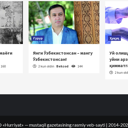
Ғурур
Ҳуқуқ
 маёғи
Янги Ўзбекистонсан – мангу
Уй олишд
Ўзбекистонсан!
уйни ар
қимматг
160
2 kun oldin
Behzod
144
2 kun ol
©
«Hurriyat»
— mustaqil gazetasining rasmiy veb-sayti
| 2014-20