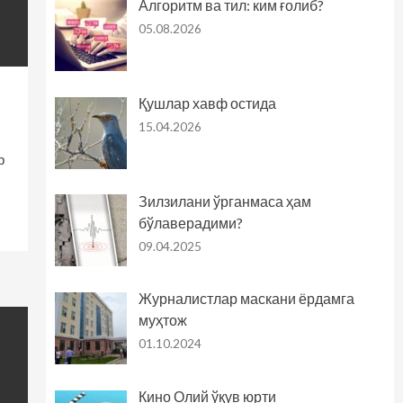
Алгоритм ва тил: ким ғолиб?
05.08.2026
Қушлар хавф остида
15.04.2026
р
Зилзилани ўрганмаса ҳам
бўлаверадими?
09.04.2025
Журналистлар маскани ёрдамга
муҳтож
01.10.2024
Кино Олий ўқув юрти