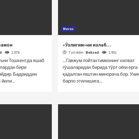
Meros
замон
«Ўзлигим»ни излаб…
od
2 076
7 yil oldin
Behzod
1 951
яъни Тошкентда яшаб
…Гавжум пойтахтимизнинг хилват
блардан бири
гўшаларидан бирида тўрт оёғи ерга
ийдир. Бадриддин
қадалган ғиштин минорача бор. Уни
 йили…
барпо этилишига…