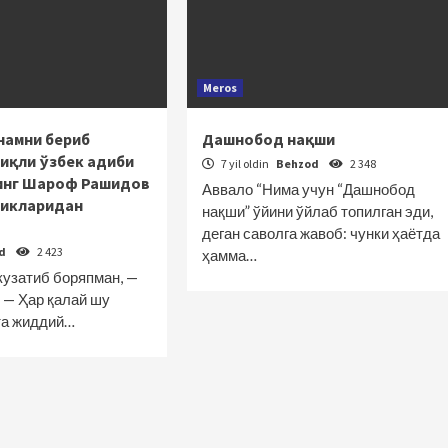
Meros
намни бериб
Дашнобод нақши
иқли ўзбек адиби
7 yil oldin
Behzod
2 348
инг Шароф Рашидов
Аввало “Нима учун “Дашнобод
ликларидан
нақши” ўйини ўйлаб топилган эди,
деган саволга жавоб: чунки ҳаётда
od
2 423
ҳамма…
кузатиб боряпман, —
 — Ҳар қалай шу
та жиддий…