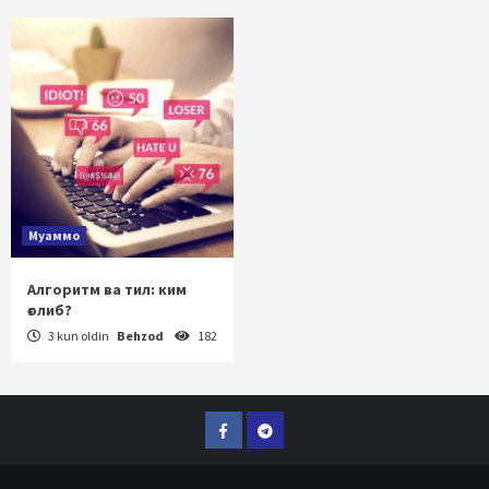
Муаммо
Алгоритм ва тил: ким
ғолиб?
3 kun oldin
Behzod
182
Facebook
Telegram