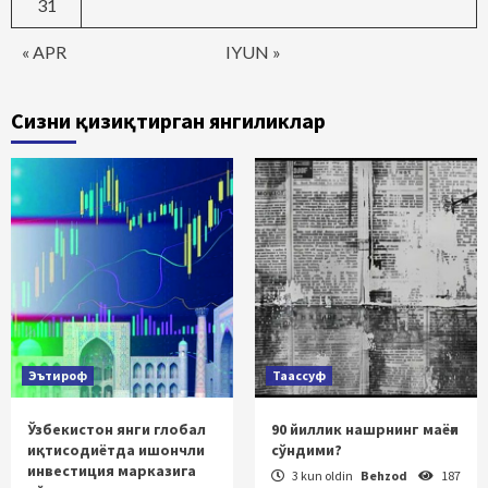
31
« APR
IYUN »
Сизни қизиқтирган янгиликлар
Эътироф
Таассуф
Ўзбекистон янги глобал
90 йиллик нашрнинг маёғи
иқтисодиётда ишончли
сўндими?
инвестиция марказига
3 kun oldin
Behzod
187