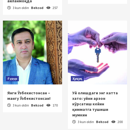
айланмоқда
3 kun oldin
Behzod
257
Ғурур
Ҳуқуқ
Янги Ўзбекистонсан –
Уй олишдаги энг катта
мангу Ўзбекистонсан!
хато: уйни арзон
кўрсатиш кейин
3 kun oldin
Behzod
170
қимматга тушиши
мумкин
3 kun oldin
Behzod
200