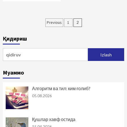
Maqolalar
Previous
1
2
bo‘yicha
Қидириш
harakatlanish
Qidirshish:
Муаммо
Алгоритм ва тил: ким ғолиб?
05.08.2026
Қушлар хавф остида
15.04.2026