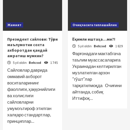
Жамият
Очиқчасига гаплашайлик
Президент сайлови: Тўғри
Ёқимли иштаҳа…ми?!
маълумотни сохта
5 yil oldin
Behzod
1 829
ахборотдан қандай
Фарғонадаги мактабгача
ажратиш мумкин?
таълим муассасаларига
5 yil oldin
Behzod
1 745
Украинадан келтирилган
Сайловлар даврида
музлатилган арзон
оммавий ахборот
“гўшт”лар
воситаларининг
тарқатилмоқда Очиғини
фаоллиги, ҳаққонийлиги
айтганда, собиқ
ва холислиги
Иттифоқ…
сайловларни
умумэътироф этилган
халқаро стандартлар,
принциплар…