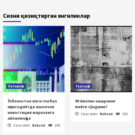
Сизни қизиқтирган янгиликлар
Эътироф
Таассуф
Ўзбекистон янги глобал
90 йиллик нашрнинг
иқтисодиётда ишончли
маёғи сўндими?
инвестиция марказига
2 kun oldin
Behzod
156
айланмоқда
2 kun oldin
Behzod
200