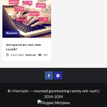
Муаммо
Алгоритм ва тил: ким
ғолиб?
2 kun oldin
Behzod
143
Facebook
Telegram
©
«Hurriyat»
— mustaqil gazetasining rasmiy veb-sayti
|
2014-2024