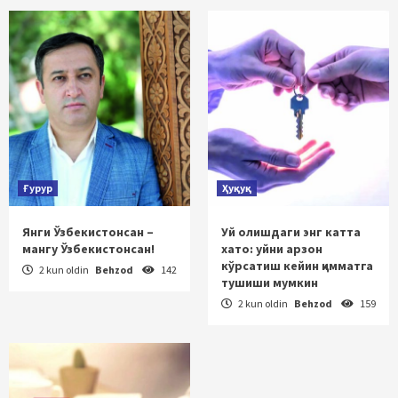
Ғурур
Ҳуқуқ
Янги Ўзбекистонсан –
Уй олишдаги энг катта
мангу Ўзбекистонсан!
хато: уйни арзон
кўрсатиш кейин қимматга
2 kun oldin
Behzod
142
тушиши мумкин
2 kun oldin
Behzod
159