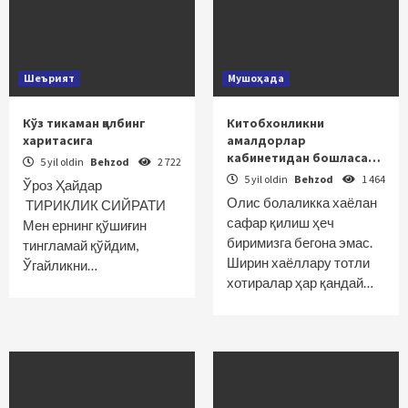
Шеърият
Мушоҳада
Кўз тикаман қалбинг
Китобхонликни
харитасига
амалдорлар
кабинетидан бошласа…
5 yil oldin
Behzod
2 722
5 yil oldin
Behzod
1 464
Ўроз Ҳайдар
Олис болаликка хаёлан
ТИРИКЛИК СИЙРАТИ
сафар қилиш ҳеч
Мен ернинг қўшиғин
биримизга бегона эмас.
тингламай қўйдим,
Ширин хаёллару тотли
Ўгайликни…
хотиралар ҳар қандай…