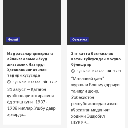
Мозий
Юзма-юз
Мадрасалар қамоқхонага
Энг катта бахтсизлик
айланган замон ёхуд
ватан туйғусидан мосуво
жиззахлик Назирқул
бўлишдир
Ҳасановнинг аянчли
5 yil oldin
Behzod
2 203
тақдири хусусида
“Маънавий ҳаёт”
5 yil oldin
Behzod
1 752
журнали Бош муҳаррири,
31 август — Қатағон
таниқли шоир,
қурбонлари хотирасини
Ўзбекистон
ёд этиш куни 1937-
республикасида хизмат
1938 йиллар. Ушбу давр
кўрсатган маданият
ҳозирда…
ходими Эшқобил
ШУКУР…