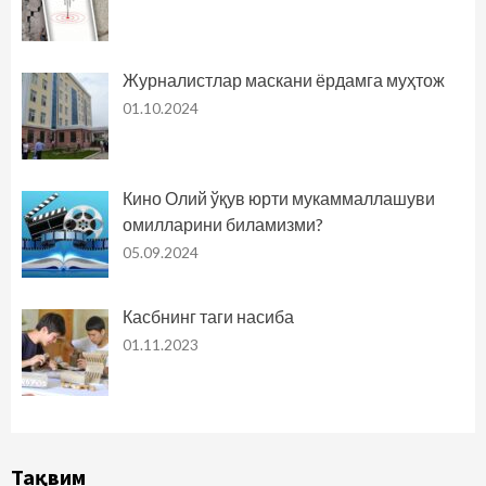
Журналистлар маскани ёрдамга муҳтож
01.10.2024
Кино Олий ўқув юрти мукаммаллашуви
омилларини биламизми?
05.09.2024
Касбнинг таги насиба
01.11.2023
Тақвим