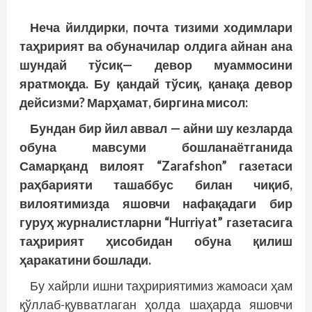
Неча йилдирки, почта тизими ходимлари
таҳририят ва обуначилар олдига айнан ана
шундай тўсиқ— девор муаммосини
яратмоқда. Бу қандай тўсиқ, қанақа девор
дейсизми? Марҳамат, биргина мисол:
Бундан бир йил аввал — айни шу кезларда
обуна мавсуми бошланаётганида
Самарқанд вилоят “Zarafshon” газетаси
раҳбарияти ташаббус билан чиқиб,
вилоятимизда яшовчи нафақадаги бир
гуруҳ журналистларни “Hurriyat” газетасига
таҳририят ҳисобидан обуна қилиш
ҳаракатини бошлади.
Бу хайрли ишни таҳририятимиз жамоаси ҳам
қўллаб-қувватлаган ҳолда шаҳарда яшовчи