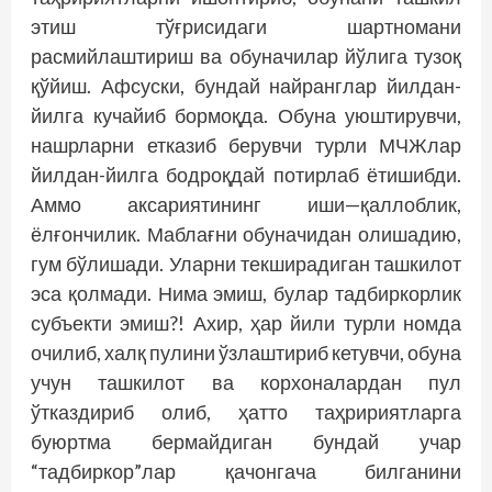
этиш тўғрисидаги шартномани
расмийлаштириш ва обуначилар йўлига тузоқ
қўйиш. Афсуски, бундай найранглар йилдан-
йилга кучайиб бормоқда. Обуна уюштирувчи,
нашрларни етказиб берувчи турли МЧЖлар
йилдан-йилга бодроқдай потирлаб ётишибди.
Аммо аксариятининг иши—қаллоблик,
ёлғончилик. Маблағни обуначидан олишадию,
гум бўлишади. Уларни текширадиган ташкилот
эса қолмади. Нима эмиш, булар тадбиркорлик
субъекти эмиш?! Ахир, ҳар йили турли номда
очилиб, халқ пулини ўзлаштириб кетувчи, обуна
учун ташкилот ва корхоналардан пул
ўтказдириб олиб, ҳатто таҳририятларга
буюртма бермайдиган бундай учар
“тадбиркор”лар қачонгача билганини