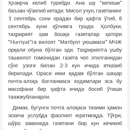
Ҳозирча келиб турибди. Ана шу “келиши”
баъзан чўзилиб кетади. Мисол учун, газетанинг
1 сентябрь сони орадан бир ҳафта ўтиб, 8
сентябрь куни қўлимга тушди. Ҳолбуки,
таҳририят ҳам бошқа газеталар қатори
“Hurriyat”га вилоят “Матбуот уюшмаси” МЧЖ
орқали обуна бўлган эди. Таҳририятга ушбу
ташкилот томонидан газета чоп этилганидан
сўнг узоғи билан 2-3 кун ичида етказиб
берилади. Ораси икки қадам бўлган шаҳар
почта-алоқа боғланмаси ходимлари эса бу
масофани бир ҳафта ичида босиб ўтиши
таажжубланарли.
Демак, бугунги почта алоқаси тизими ҳамон
эскича услубда фаолият юритмоқда. Тўғри,
шўро замонида газетани бир кун кечикиб