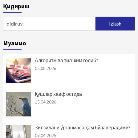
Қидириш
Qidirshish:
Муаммо
Алгоритм ва тил: ким ғолиб?
05.08.2026
Қушлар хавф остида
15.04.2026
Зилзилани ўрганмаса ҳам бўлаверадими?
09.04.2025