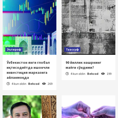
Эътироф
Таассуф
Ўзбекистон янги глобал
90 йиллик нашрнинг
иқтисодиётда ишончли
маёғи сўндими?
инвестиция марказига
4 kun oldin
Behzod
199
айланмоқда
4 kun oldin
Behzod
269