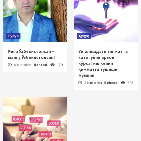
Ғурур
Ҳуқуқ
Янги Ўзбекистонсан –
Уй олишдаги энг катта
мангу Ўзбекистонсан!
хато: уйни арзон
кўрсатиш кейин
4 kun oldin
Behzod
179
қимматга тушиши
мумкин
4 kun oldin
Behzod
208