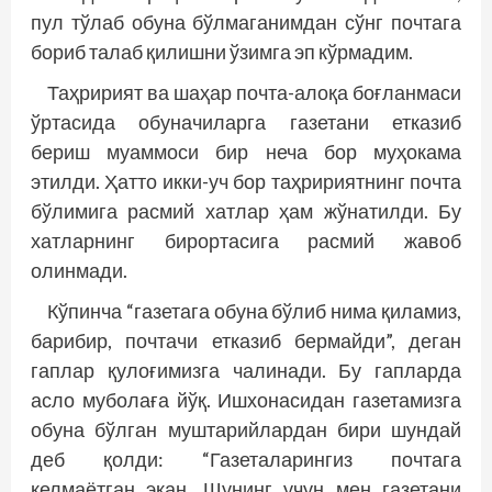
пул тўлаб обуна бўлмаганимдан сўнг почтага
бориб талаб қилишни ўзимга эп кўрмадим.
Таҳририят ва шаҳар почта-­алоқа боғланмаси
ўртасида обуначиларга газетани етказиб
бериш муаммоси бир неча бор муҳокама
этилди. Ҳатто икки-уч бор таҳририятнинг почта
бўлимига расмий хатлар ҳам жўнатилди. Бу
хатларнинг бирортасига расмий жавоб
олинмади.
Кўпинча “газетага обуна бўлиб нима қиламиз,
барибир, почтачи етказиб бермайди”, деган
гаплар қулоғимизга чалинади. Бу гапларда
асло муболаға йўқ. Ишхонасидан газетамизга
обуна бўлган муштарийлардан бири шундай
деб қолди: “Газеталарингиз почтага
келмаётган экан. Шунинг учун мен газетани