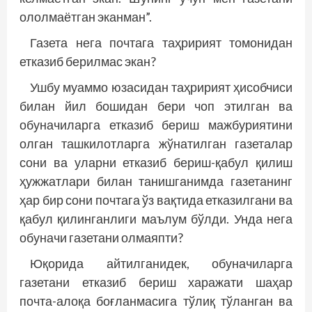
ололмаётган эканман”.
Газета нега почтага таҳририят томонидан
етказиб берилмас экан?
Ушбу муаммо юзасидан таҳририят ҳисобчиси
билан йил бошидан бери чоп этилган ва
обуначиларга етказиб бериш мажбуриятини
олган ташкилотларга жўнатилган газеталар
сони ва уларни етказиб бериш-қабул қилиш
ҳужжатлари билан танишганимда газетанинг
ҳар бир сони почтага ўз вақтида етказилгани ва
қабул қилинганлиги маълум бўлди. Унда нега
обуначи газетани олмаяпти?
Юқорида айтилганидек, обуначиларга
газетани етказиб бериш харажати шаҳар
почта-­алоқа боғланмасига тўлиқ тўланган ва