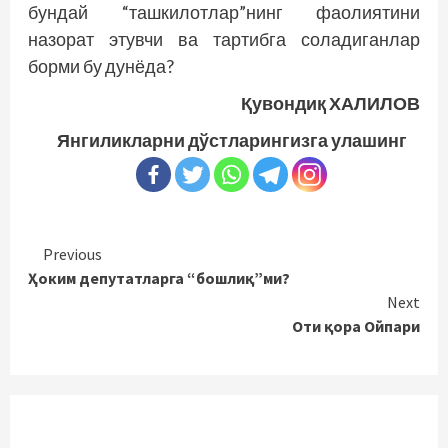
бундай “ташкилотлар”нинг фаолиятини
назорат этувчи ва тартибга соладиганлар
борми бу дунёда?
Қувондиқ ХАЛИЛОВ
Янгиликларни дўстларингизга улашинг
Continue
Previous
Ҳоким депутатларга “бошлиқ”ми?
Reading
Next
Оти қора Ойпари