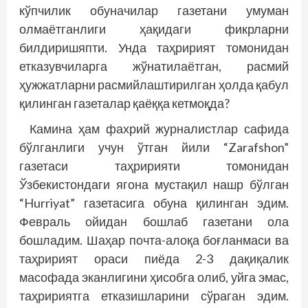
кўпчилик обуначилар газетани умуман
олмаётганлиги ҳақидаги фикрларни
билдиришяпти. Унда таҳририят томонидан
етказувчиларга жўнатилаётган, расмий
ҳужжатларни расмийлаштирилган ҳолда қабул
қилинган газеталар қаёққа кетмоқда?
Камина ҳам фахрий журналистлар сафида
бўлганлиги учун ўтган йили “Zarafshon”
газетаси таҳририяти томонидан
Ўзбекистондаги ягона мустақил нашр бўлган
“Hurriyat” газетасига обуна қилинган эдим.
Февраль ойидан бош­лаб газетани ола
бошладим. Шаҳар почта-­алоқа боғланмаси ва
таҳририят ораси пиёда 2-3 дақиқалик
масофада эканлигини ҳисобга олиб, уйга эмас,
таҳририятга етказишларини сўраган эдим.