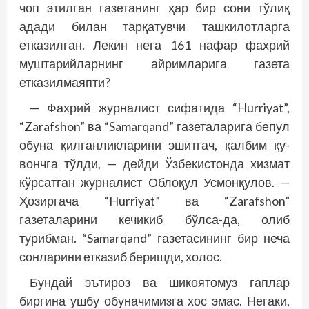
чоп этилган газетанинг ҳар бир сони тўлиқ
адади билан тарқатувчи ташкилотларга
етказилган. Лекин нега 161 нафар фахрий
муштарийларнинг айримларига газета
етказилмаяпти?
— Фахрий журналист сифатида “Hurriyat”,
“Zarafshon” ва “Samarqand” газеталарига бепул
обуна қилганликларини эшитгач, қалбим қу­
вончга тўлди, — дейди Ўзбекистонда хизмат
кўрсатган журналист Облоқул Усмонқулов. —
Ҳозиргача “Hurriyat” ва “Zarafshon”
газеталарини кечикиб бўлса-да, олиб
турибман. “Samarqand” газетасининг бир неча
сонларини етказиб беришди, холос.
Бундай эътироз ва шикоятомуз гаплар
биргина ушбу обуначимизга хос эмас. Негаки,