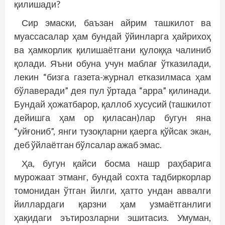
қилишади?
Сир эмаски, баъзан айрим ташкилот ва
муассасалар ҳам бундай ўйинларга ҳайрихоҳ
ва ҳамкорлик қилишаётгани қулоққа чалиниб
қолади. Яъни обуна учун маблағ ўтказилади,
лекин “бизга газета-журнал етказилмаса ҳам
бўлаверади” дея пул ўртада “арра” қилинади.
Бундай ҳожатбарор, қаллоб хусусий (ташкилот
дейишга ҳам ор қиласан)лар бугун яна
“уйғониб”, янги тузоқларни қаерга қўйсак экан,
деб ўйлаётган бўлсалар ажаб эмас.
Ҳа, бугун қайси босма нашр раҳбарига
мурожаат этманг, бундай сохта тадбиркорлар
томонидан ўтган йилги, ҳатто ундан аввалги
йиллардаги қарзни ҳам узмаётганлиги
ҳақидаги эътирозларни эшитасиз. Умуман,