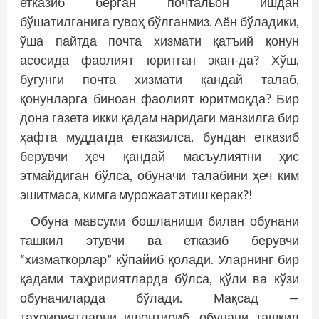
етказиб берган почтальон ишдан
бўшатилганига гувоҳ бўлганмиз. Аён бўладики,
ўша пайтда поч­т­­а хизмати қатъий қонун
асосида фаолият юритган экан-да? Хўш,
бугунги почта хизмати қандай талаб,
қонунларга биноан фаолият юритмоқда? Бир
дона газета икки қадам наридаги манзилга бир
ҳафта муддатда етказилса, бундан етказиб
берувчи ҳеч қандай масъулиятни ҳис
этмайдиган бўлса, обуначи талабини ҳеч ким
эшитмаса, кимга мурожаат этиш керак?!
Обуна мавсуми бошланиши билан обунани
ташкил этувчи ва етказиб берувчи
“хизматкорлар” кўпайиб қолади. Уларнинг бир
қадами таҳририятларда бўлса, қўли ва кўзи
обуначиларда бўлади. Мақсад —
таҳририятларни ишонтириб, обунани ташкил