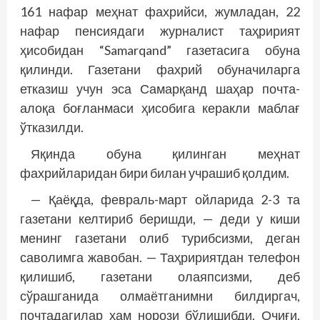
161 нафар меҳнат фахрийси, жумладан, 22
нафар пенсиядаги журналист таҳририят
ҳисобидан “Samarqand” газетасига обуна
қилинди. Газетани фахрий обуначиларга
етказиш учун эса Самарқанд шаҳар поч­та-
алоқа боғланмаси ҳисобига керакли маблағ
ўтказилди.
Яқинда обуна қилинган меҳнат
фахрийларидан бири билан учрашиб қолдим.
— Қаёқда, февраль-март ойларида 2-3 та
газетани келтириб беришди, — деди у киши
менинг газетани олиб турибсизми, деган
саволимга жавобан. — Таҳририятдан телефон
қилишиб, газетани олаяпсизми, деб
сўрашганида олмаётганимни билдиргач,
почтадагилар ҳам норози бўлишибди. Очиғи,