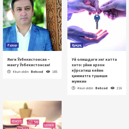
Ғурур
Ҳуқуқ
Янги Ўзбекистонсан –
Уй олишдаги энг катта
мангу Ўзбекистонсан!
хато: уйни арзон
кўрсатиш кейин
4 kun oldin
Behzod
185
қимматга тушиши
мумкин
4 kun oldin
Behzod
216