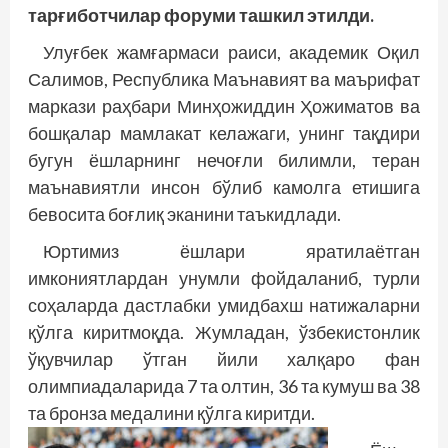
тарғиботчилар форуми ташкил этилди.
Улуғбек жамғармаси раиси, академик Оқил
Салимов, Республика Маънавият ва маърифат
маркази раҳбари Минҳожиддин Ҳожиматов ва
бошқалар мамлакат келажаги, унинг тақдири
бугун ёшларнинг нечоғли билимли, теран
маънавиятли инсон бўлиб камолга етишига
бевосита боғлиқ эканини таъкидлади.
Юртимиз ёшлари яратилаётган
имкониятлардан унумли фойдаланиб, турли
соҳаларда дастлабки умидбахш натижаларни
қўлга киритмоқда. Жумладан, ўзбекистонлик
ўқувчилар ўтган йили халқаро фан
олимпиадаларида 7 та олтин, 36 та кумуш ва 38
та бронза медалини қўлга киритди.