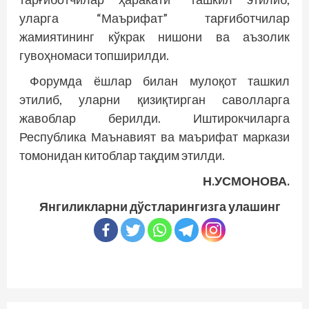
уларга “Маърифат” тарғиботчилар
жамиятининг кўкрак нишони ва аъзолик
гувоҳномаси топширилди.
Форумда ёшлар билан мулоқот ташкил
этилиб, уларни қизиқтирган саволларга
жавоблар берилди. Иштирокчиларга
Республика Маънавият ва маърифат маркази
томонидан китоблар тақдим этилди.
Н.УСМОНОВА.
Янгиликларни дўстларингизга улашинг