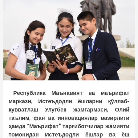
Республика Маънавият ва маърифат
маркази, Истеъдодли ёшларни қўллаб-
қувватлаш Улуғбек жамғармаси, Олий
таълим, фан ва инновациялар вазирлиги
ҳамда “Маърифат” тарғиботчилар жамияти
томонидан Истеъдодли ёшлар ва ёш