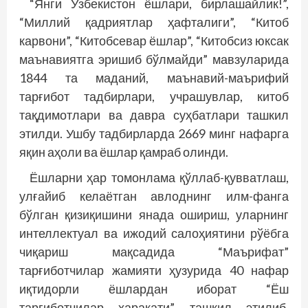
“Янги Ўзбекистон ёшлари, бирлашайлик!”,
“Миллий қадриятлар ҳафталиги”, “Китоб
карвони”, “Китобсевар ёшлар”, “Китобсиз юксак
маънавиятга эришиб бўлмайди” мавзуларида
1844 та маданий, маънавий-маърифий
тарғибот тадбирлари, учрашувлар, китоб
тақдимотлари ва давра суҳбатлари ташкил
этилди. Ушбу тадбирларда 2669 минг нафарга
яқин аҳоли ва ёшлар қамраб олинди.
Ёшларни ҳар томонлама қўллаб-қувватлаш,
улғайиб келаётган авлоднинг илм-фанга
бўлган қизиқишини янада ошириш, уларнинг
интеллектуал ва ижодий салоҳиятини рўёбга
чиқариш мақсадида “Маърифат”
тарғиботчилар жамияти ҳузурида 40 нафар
иқтидорли ёшлардан иборат “Ёш
тарғиботчилар ҳаракати” ташкил этилиб,