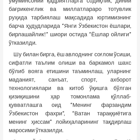
умуминсоний қадриятларга содиқлик, диний
бағрикенглик ва миллатлараро тотувлик
руҳида тарбиялаш мақсадида юртимизнинг
барча ҳудудларида “Янги Ўзбекистон ёшлари,
бирлашайлик!” шиори остида “Ёшлар ойлиги”
ўтказилди.
Шу билан бирга, ёш авлоднинг соғлом ўсиши,
сифатли таълим олиши ва баркамол шахс
бўлиб воя­­га етишини таъминлаш, уларнинг
маданият, санъат, спорт, ахборот
технологиялари ва китоб ўқишга бўлган
қизиқишини ҳар томонлама қўллаб-
қувватлашга оид “Менинг фарзандим
Ўзбекистон фахри”, “Ватан тараққиётига
менинг ҳиссам” лойиҳаларининг тақдирлаш
маросими ўтказилди.