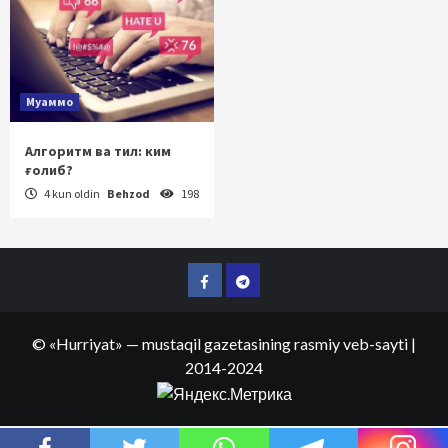
Муаммо
Алгоритм ва тил: ким
ғолиб?
4 kun oldin
Behzod
198
Facebook
Telegram
©
«Hurriyat»
— mustaqil gazetasining rasmiy veb-sayti
|
2014-2024