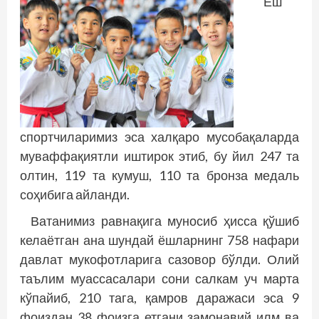
Ёш
спортчиларимиз эса халқаро мусобақаларда
муваффақиятли иштирок этиб, бу йил 247 та
олтин, 119 та кумуш, 110 та бронза медаль
соҳибига айланди.
Ватанимиз равнақига муносиб ҳисса қўшиб
келаётган ана шундай ёшларнинг 758 нафари
давлат мукофотларига сазовор бўлди. Олий
таълим муассасалари сони салкам уч марта
кўпайиб, 210 тага, қамров даражаси эса 9
фоиздан 38 фоизга етгани замонавий илм ва