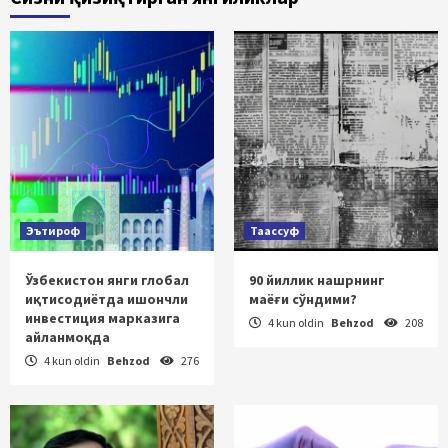
Эътироф
Таассуф
Ўзбекистон янги глобал
90 йиллик нашрнинг
иқтисодиётда ишончли
маёғи сўндими?
инвестиция марказига
4 kun oldin
Behzod
208
айланмоқда
4 kun oldin
Behzod
276