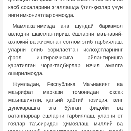
касб соҳаларини эгаллашда ўғил-қизлар учун
янги имкониятлар очмоқда.
Мамлакатимизда ана шундай баркамол
авлодни шакллантириш, ёшларни маънавий-
ахлоқий ва жисмонан соғлом этиб тар­биялаш,
уларни олиб борилаётган ислоҳотларнинг
фаол иштирокчисига айлантиришга
қаратилган чора-тадбирлар изчил амалга
оширилмоқда.
Жумладан, Республика Маънавият ва
маърифат маркази томонидан юксак
маънавиятли, қатъий ҳаётий позиция, кенг
дунёқарашга эга бўлган фидойи ва
ватанпарвар ёшларни тарбиялаш, уларни ёт
ғоя­лар таъсиридан ҳимоялаш, миллий ва