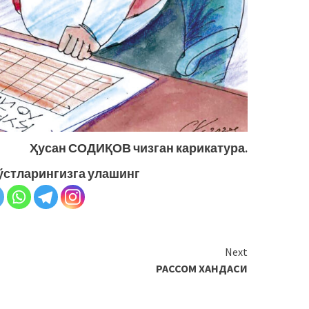
Ҳусан СОДИҚОВ чизган карикатура.
ўстларингизга улашинг
Next
РАССОМ ХАНДАСИ