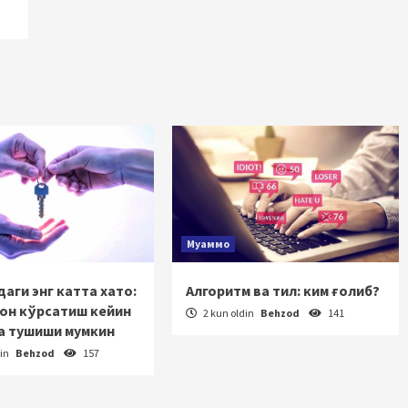
Муаммо
аги энг катта хато:
Алгоритм ва тил: ким ғолиб?
зон кўрсатиш кейин
2 kun oldin
Behzod
141
а тушиши мумкин
din
Behzod
157