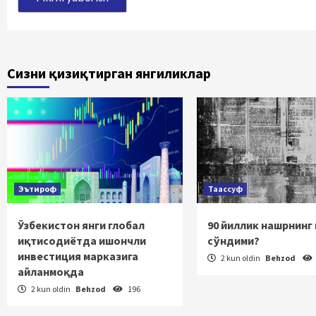
Сизни қизиқтирган янгиликлар
Эътироф
Таассуф
Ўзбекистон янги глобал
90 йиллик нашрнинг
иқтисодиётда ишончли
сўндими?
инвестиция марказига
2 kun oldin
Behzod
айланмоқда
2 kun oldin
Behzod
196