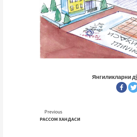
Янгиликларни д
Continue
Previous
РАССОМ ХАНДАСИ
Reading