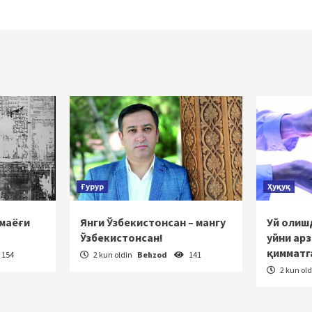
Ғурур
Ҳуқуқ
 маёғи
Янги Ўзбекистонсан – мангу
Уй олишд
Ўзбекистонсан!
уйни ар
қимматг
154
2 kun oldin
Behzod
141
2 kun ol