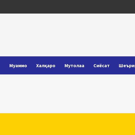
Т
Муаммо
Халқаро
Мутолаа
Сиёсат
Шеъри