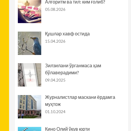
Алгоритм ва тил: ким ғолиб?
05.08.2026
Қушлар хавф остида
15.04.2026
Зилзилани ўрганмаса ҳам
бўлаверадими?
09.04.2025
Журналистлар маскани ёрдамга
муҳтож
01.10.2024
Кино Олий ўқув юрти