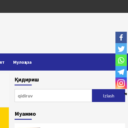
ят
Мулоҳаза
Қидириш
Qidirshish:
Муаммо