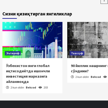
Ma
bo
Сизни қизиқтирган янгиликлар
ha
Эътироф
Таассуф
Ўзбекистон янги глобал
90 йиллик нашрнинг
иқтисодиётда ишончли
сўндими?
инвестиция марказига
2 kun oldin
Behzod
айланмоқда
2 kun oldin
Behzod
203