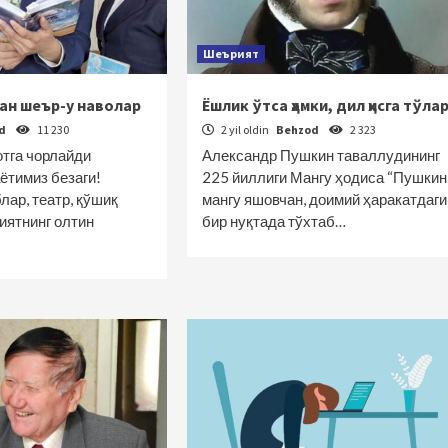
Шеърият
ган шеър-у наволар
Ёшлик ўтса ҳамки, дил ҳисга тўла
od
11 230
2 yil oldin
Behzod
2 323
тга чорлайди
Александр Пушкин таваллудининг
ётимиз безаги!
225 йиллиги Мангу ҳодиса “Пушкин
лар, театр, қўшиқ
мангу яшовчан, доимий ҳаракатдаги
иятнинг олтин
бир нуқтада тўхтаб…