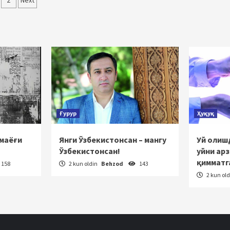
qolalar
2
Next
‘yicha
rakatlanish
Ғурур
Ҳуқуқ
 маёғи
Янги Ўзбекистонсан – мангу
Уй олишд
Ўзбекистонсан!
уйни ар
қимматг
158
2 kun oldin
Behzod
143
2 kun ol