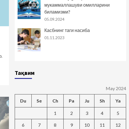
мукаммаллашуви омилларини
биламизми?
05.09.2024
Касбнинг таги насиба
01.11.2023
.
Тақвим
May 2024
Du
Se
Ch
Pa
Ju
Sh
Ya
1
2
3
4
5
6
7
8
9
10
11
12