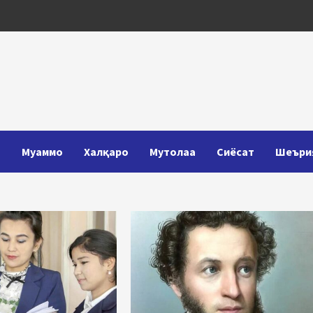
Т
Муаммо
Халқаро
Мутолаа
Сиёсат
Шеъри