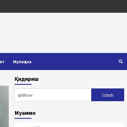
ят
Мулоҳаза
Қидириш
Qidirshish:
Муаммо