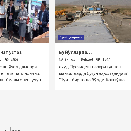
Бунёдкорлик
нат устоз
Бу йўлларда…
od
2 859
2 yil oldin
Behzod
1 247
энг гўзал дамлари,
ёхуд Президент назари тушган
г ёшлик палласидир.
манзилларда бугун аҳвол қандай?
иш, билим олиш учун…
“Туя – бир танга бўлди. Қани ўша…