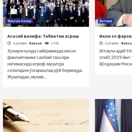
Нуқтаи назар
Хотира
Асосий вазифа: Табиатни асраш
Икки эл фарз
2 yil oldin
Behzod
1 735
2 yil oldin
Behz
Ҳозирги кунда сайёрамизда инсон
(Атоқли адиб Н
фаолиятининг салбий таъсири
этиб) 2019 йил
натижасида атроф-муҳитда
йўлдошим Носи
сезиларли ўзгаришлар рўй бермоқда.
Жумладан, иқлим…