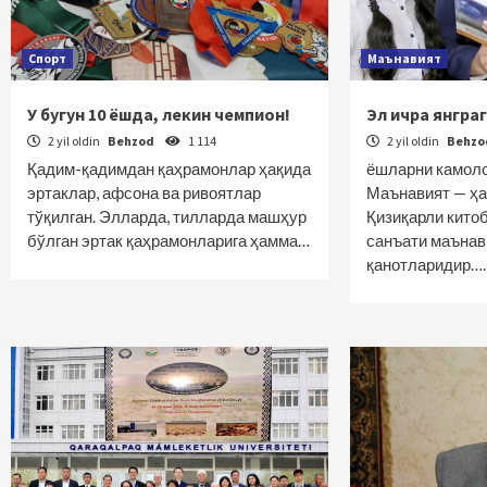
Спорт
Маънавият
У бугун 10 ёшда, лекин чемпион!
Эл ичра янгра
2 yil oldin
Behzod
1 114
2 yil oldin
Behz
Қадим-қадимдан қаҳрамонлар ҳақида
ёшларни камоло
эртаклар, афсона ва ривоятлар
Маънавият — ҳа
тўқилган. Элларда, тилларда машҳур
Қизиқарли китоб
бўлган эртак қаҳрамонларига ҳамма…
санъати маънав
қанотларидир….