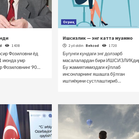
Оғриқ
анди
Ишсизлик — энг катта муаммо
od
1 438
2 yil oldin
Behzod
1 720
осир Фозиловни ёд
Бугунги кундаги энг долзарб
 1 июнда умр
масалалардан бири ИШСИЗЛИКдир
р Фозиловнинг 90…
Бу жамиятимиздаги кўплаб
инсонларнинг яшашга бўлган
иштиёқини сустлаштириб…