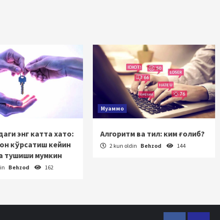
Муаммо
аги энг катта хато:
Алгоритм ва тил: ким ғолиб?
зон кўрсатиш кейин
2 kun oldin
Behzod
144
а тушиши мумкин
din
Behzod
162