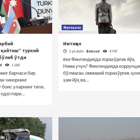
Мулоҳаза
арбий
Имтиҳон
 қайтиш” туркий
2 yil oldin
Behzod
4 747
бўлиб ўтди
ёки Финляндияда порахўрлик йўқ.
od
1 180
Нима учун? Финляндияда коррупци
нинг барчаси бир
бўлмаган, оммавий порахўрлик ҳоз
ан чинорнинг
ҳам йўқ ва…
 боис уларнинг тили,
ф-одатлари…