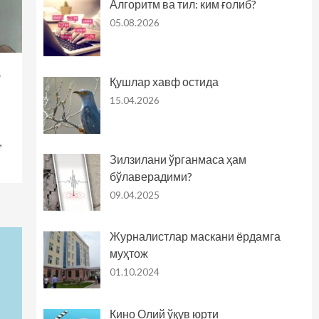
Алгоритм ва тил: ким ғолиб?
05.08.2026
р
Қушлар хавф остида
15.04.2026
,
Зилзилани ўрганмаса ҳам
бўлаверадими?
09.04.2025
Журналистлар маскани ёрдамга
муҳтож
01.10.2024
Кино Олий ўқув юрти