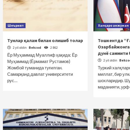
Шеърият
Халқаро анжуман
Тунлар қалам билан олишиб толар
Тошкентда “Ғ
Озарбайжонга
2 yil oldin
Behzod
2 862
дунё саммити 
Ёр Муҳаммад Муаллиф ҳақида: Ёр
2 yil oldin
Behz
Муҳаммад (Ёрмамат Рустамов)
Жомбой туманида туғилган.
Туркий халқлар
Самарқанд давлат университети
миллат, бир улк
рус…
шохларидир. Шу
маданияти, ур