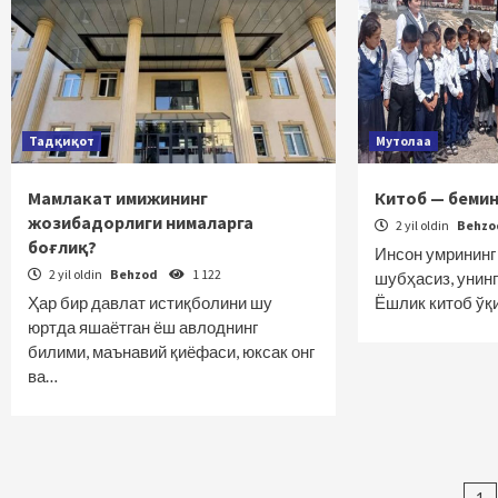
Тадқиқот
Мутолаа
Мамлакат имижининг
Китоб — бемин
жозибадорлиги нималарга
2 yil oldin
Behz
боғлиқ?
Инсон умрининг 
2 yil oldin
Behzod
1 122
шубҳасиз, унин
Ҳар бир давлат истиқболини шу
Ёшлик китоб ўқ
юртда яшаётган ёш авлоднинг
билими, маънавий қиёфаси, юксак онг
ва…
1