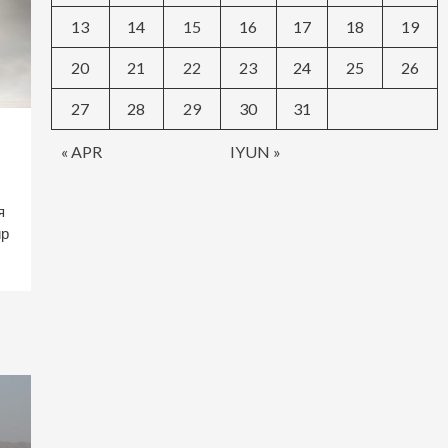
13
14
15
16
17
18
19
20
21
22
23
24
25
26
27
28
29
30
31
« APR
IYUN »
я
ир