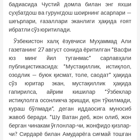
бадиасида Чустий домла билан энг яхши
суҳбатдош ва гурунгдош шоирнинг асарлари —
шеърлари, ғазаллари эканлиги ҳақида ғоят
ибратли сўз юритилади.
Ўзбекистон халқ ёзувчиси Муҳаммад Али
газетанинг 27 август сонида ёритилган “Васфи
юз минг йил туганмас” сарлавҳали
публицистикасида: “Мустақиллик, истиқлол,
озодлик — буюк қисмат, толе, саодат” ҳақида
сўз юритар экан, мустақиллик ҳақида
гапирилса, айрим кишилар “Ўзбеклар
истиқлолга осонликча эришди, қон тўкилмади,
кураш бўлмади”, деган иддаосига муносиб
жавоб беради. “Шу Ватан деб, жон олиб, жон
берган чинакам ўғлонлар-чи, жонфидо қизлар-
чи? Сирдарё билан Амударёга сиғмай тошган