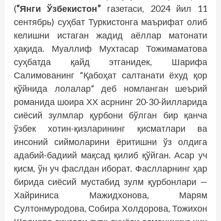
(
“Янги Ўзбекистон”
газетаси, 2024 йил 11
сентябрь) суҳбат Туркистонга маърифат олиб
келишни истаган жадид аёллар матонати
ҳақида. Муаллиф Мухтасар Тожимаматова
суҳбатда қайд этганидек, Шарифа
Салимованинг “Қабоҳат салтанати ёхуд қор
қўйнида лолалар” деб номланган шеърий
романида шоира ХХ асрнинг 20-30-йилларида
сиёсий зулмлар қурбони бўлган бир қанча
ўзбек хотин-қизларининг қисматлари ва
инсоний сиймоларини ёритишни ўз олдига
адабий-бадиий мақсад қилиб қўйган. Асар уч
қисм, ўн уч фаслдан иборат. Фаслларнинг ҳар
бирида сиёсий мустабид зулм қурбонлари —
Хайриниса Мажидхонова, Марям
Султонмуродова, Собира Холдорова, Тожихон