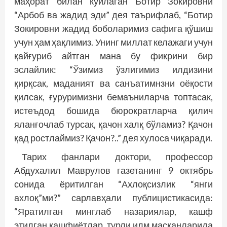
маҳорат билан куйлаган Ботир Зокировни
“Арбоб ва жадид эди” дея таърифлаб, “Ботир
Зокировни жадид боболаримиз сафига қўшиш
учун ҳам ҳақлимиз. Унинг миллат келажаги учун
қайғуриб айтган мана бу фикрини бир
эслайлик: “Ўзимиз ўзлигимиз илдизини
қирқсак, маданият ва санъатимнзни оёқости
қилсак, ғуруримизни бемаъниларча топтасак,
истеъдод бошида бюрократларча қилич
яланғочлаб турсак, қачон халқ бўламиз? Қачон
қад ростлаймиз? Қачон?..” дея хулоса чиқаради.
Тарих фанлари доктори, профессор
Абдухалил Маврулов газетанинг 9 октябрь
сонида ёритилган “Ахлоқсизлик “янги
ахлоқ”ми?” сарлавҳали публицистикасида:
“Яратилган минглаб назариялар, кашф
этилган кашфиётлар, турли илм масканларида