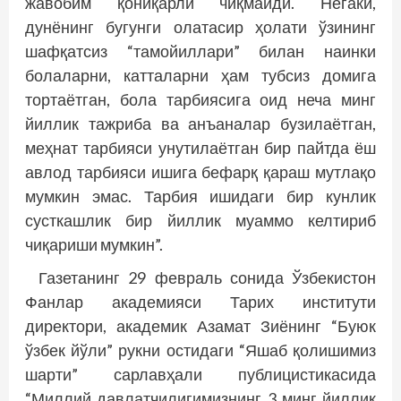
жавобим қониқарли чиқмайди. Негаки,
дунёнинг бугунги олатасир ҳолати ўзининг
шафқатсиз “тамойиллари” билан наинки
болаларни, катталарни ҳам тубсиз домига
тортаётган, бола тарбиясига оид неча минг
йиллик тажриба ва анъаналар бузилаётган,
меҳнат тарбияси унутилаётган бир пайтда ёш
авлод тарбияси ишига бефарқ қараш мутлақо
мумкин эмас. Тарбия ишидаги бир кунлик
сусткашлик бир йиллик муаммо келтириб
чиқариши мумкин”.
Газетанинг 29 февраль сонида Ўзбекистон
Фанлар академияси Тарих институти
директори, академик Азамат Зиёнинг “Буюк
ўзбек йўли” рукни остидаги “Яшаб қолишимиз
шарти” сарлавҳали публицистикасида
“Миллий давлатчилигимизнинг 3 минг йиллик