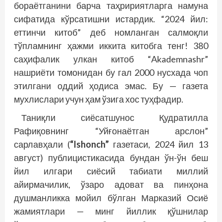
бораётганини барча таҳририятларга намуна
сифатида кўрсатишни истардик. “2024 йил:
еттинчи китоб” деб номланган салмоқли
тўпламнинг ҳажми иккита китобга тенг! 380
саҳифалик улкан китоб “Akademnashr”
нашриёти томонидан бу гал 2000 нусхада чоп
этилгани оддий ҳодиса эмас. Бу — газета
мухлислари учун ҳам ўзига хос туҳфадир.
Таниқли сиёсатшунос Қудратилла
Рафиқовнинг “Уйғонаётган арслон”
сарлавҳали (
“Ishonch”
газетаси, 2024 йил 13
август) публицистикасида бундан ўн-ўн беш
йил илгари сиёсий табиати миллий
айирмачилик, ўзаро адоват ва пинҳона
душманликка мойил бўлган Марказий Осиё
жамиятлари — минг йиллик қўшнилар