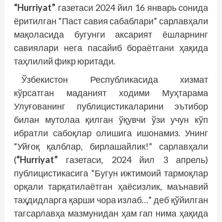
“Hurriyat”
газетаси 2024 йил 16 январь сонида
ёритилган “Паст савия сабаблари” сарлавҳали
мақоласида бугунги аксарият ёшларнинг
савиялари нега пасайиб бораётгани ҳақида
таҳлилий фикр юритади.
Ўзбекистон Республикасида хизмат
кўрсатган маданият ходими Муҳтарама
Улуғованинг публицистикаларини эътибор
билан мутолаа қилган ўқувчи ўзи учун кўп
ибратли сабоқлар олишига ишонамиз. Унинг
“Уйғоқ қалблар, бирлашайлик!” сарлавҳали
(
“Hurriyat”
газетаси, 2024 йил 3 апрель)
публицистикасига “Бугун ижтимоий тармоқлар
орқали тарқатилаётган ҳаёсизлик, маънавий
таҳдидларга қарши чора излаб…” деб қўйилган
тагсарлавҳа мазмунидан ҳам гап нима ҳақида