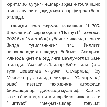
юритилиб, бугунги ёшларни ҳам китобга ошно
этиш зарурлиги ҳақида мухтасар фикрлар баён
этилади.
Таниқли шоир Фармон Тошевнинг “11705-
Шахсий иш” сарлавҳали (
“Hurriyat”
газетаси,
2024 йил 16 декабрь) публицистикасида келаси
йилда туғилганининг 140 йиллиги
нишонланадиган жадид бобомиз Саидризо
Ализода ҳаётига оид янги маълумотлар баён
этилади. “Асосий зиёлилар ўзбек тили (ўрта
турк шеваси)да чиқувчи “Самарқанд” (бу
Морозов рус тилида чиқарган “Самарканд”
эмас) газетаси таҳририяти атрофида
бирлашдилар, — деб ёзади муаллиф. — Ҳар гал
газета ёпилгач, янги номлар билан чиқаверган:
“Hurriyat”
, “Меҳнаткашлар товуши”,