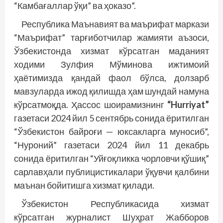
“Камбағаллар ўқи” ва ҳоказо”.
Республика Маънавият ва маърифат маркази
“Маърифат” тарғиботчилар жамияти аъзоси,
Ўзбекистонда хизмат кўрсатган маданият
ходими Зулфия Мўминова ижтимоий
ҳаётимизда қандай фаол бўлса, долзарб
мавзуларда ижод қилишда ҳам шундай намуна
кўрсатмоқда. Ҳассос шоирамизнинг
“Hurriyat”
газетаси 2024 йил 5 сентябрь сонида ёритилган
“Ўзбекистон байроғи — юксакларга муносиб”,
“Нуроний” газетаси 2024 йил 11 декабрь
сонида ёритилган “Уйғоқликка чорловчи қўшиқ”
сарлавҳали публицистикалари ўқувчи қалбини
маънан бойитишга хизмат қилади.
Ўзбекистон Республикасида хизмат
кўрсатган журналист Шуҳрат Жабборов