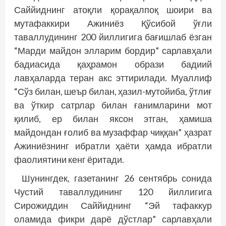
Саййиднинг атоқли қорақалпоқ шоири ва
мутафаккири Ажиниёз Қўсибой ўғли
таваллудининг 200 йиллигига бағишлаб ёзган
“Марди майдон элларим бордир” сарлавҳали
бадиасида қаҳрамон образи бадиий
лавҳаларда теран акс эттирилади. Муаллиф
“Сўз билан, шеър билан, ҳазил-мутойиба, ўтлиғ
ва ўткир сатрлар билан ғанимларини мот
қилиб, ер билан яксон этган, ҳамиша
майдондан ғолиб ва музаффар чиққан” ҳазрат
Ажиниёзнинг ибратли ҳаёти ҳамда ибратли
фаолиятини кенг ёритади.
Шунингдек, газетанинг 26 сентябрь сонида
Чустий таваллудининг 120 йиллигига
Сирожиддин Саййиднинг “Эй тафаккур
оламида фикри дарё дўстлар” сарлавҳали