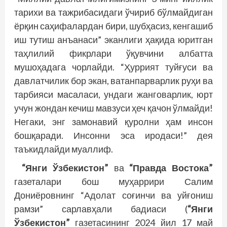
тарихи ва тажрибасидаги ўчириб бўлмайдиган
ёрқин саҳифалардан бири, шубҳасиз, кенгашиб
иш тутиш анъанаси” эканлиги ҳақида юритган
таҳлилий фикрлари ўқувчини албатта
мушоҳадага чорлайди. “Ҳуррият туйғуси ва
давлатчилик бор экан, ватанпарварлик руҳи ва
тарбияси масаласи, ундаги жанговарлик, юрт
учун жондан кечиш мавзуси ҳеч қачон ўлмайди!
Негаки, энг замонавий қуролни ҳам инсон
бошқаради. Инсонни эса иродаси!” дея
таъкидлайди муаллиф.
“Янги Ўзбекистон”
ва
“Правда Востока”
газеталари бош муҳаррири Салим
Дониёровнинг “Адолат соғинчи ва уйғониш
рамзи” сарлавҳали бадиаси (
“Янги
Ўзбекистон”
газетасининг 2024 йил 17 май