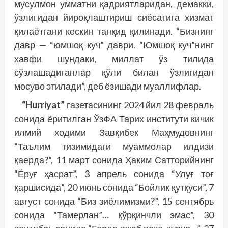
мусулмон умматни қадриятларидан, демакки,
ўзлигидан йироқлаштириш сиёсатига хизмат
қилаётгани кескин танқид қилинади. “Бизнинг
давр — “юмшоқ куч” даври. “Юмшоқ куч”нинг
хавфи шундаки, миллат ўз тилида
сўзлашадиганлар қўли билан ўзлигидан
мосуво этилади”, деб ёзишади муаллифлар.
“Hurriyat”
газетасининг 2024 йил 28 февраль
сонида ёритилган ЎзФА Тарих институти кичик
илмий ходими Завқибек Маҳмудовнинг
“Таълим тизимидаги муаммолар илдизи
қаерда?”, 11 март сонида Ҳаким Сатторийнинг
“Ёруғ ҳасрат”, 3 апрель сонида “Улуғ тоғ
қаршисида”, 20 июнь сонида “Бойлик қутқуси”, 7
август сонида “Биз зиёлимизми?”, 15 сентябрь
сонида “Тамерлан”… қўрқинчли эмас”, 30