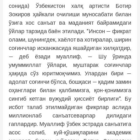
сонида) Ўзбекистон халқ артисти Ботир
Зокиров ҳайкали очилиши муносабати билан
ўзига хос санъат ва маданият байрамидаги
ўйлар тарзида баён этилади. “Инсон — фикрат
олами, шунингдек, хаёлот ва хотиралар, ширин
соғинчлар исканжасида яшайдиган хилқатдир,
— деб ёзади муаллиф. — Шу ўринда
умуммиллат ўйлари, муштарак соғинчлар
ҳақида сўз юритмоқчимиз. Улардан бири —
адолат соғинчи бўлса, бошқаси — қадим замин
оҳанглари билан қалбимизга, қон-қонимизга
сингиб кетган вужудий ҳиссиёт бирлиги”. Бу
исбот талаб этилмайдиган фикрлар аслида
миллионлаб санъатсеварлар дилидаги
гаплардир. Муаллиф ўзбек эстрада санъатига
асос солиб, куй-қўшиқларини академик