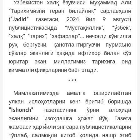
Ўзбекистон халқ ёзувчиси Муҳаммад Али
“Тарихимизни теран билайлик” сарлавҳали
(
“Jadid”
газетаси, 2024 йил 9 август)
публицистикасида “Мустақиллик”, “ўзбек”,
“халқ”, “тарих”, “зафарлар”… нечоғли кўнгилга
руҳ бергувчи, қанотлантиргувчи пурмаъно
сўзлар эканлиги ҳақида ифтихор билан сўз
юритар экан, миллатимиз тарихига оид
қимматли фикрларини баён этади.
* * *
Мамлакатимизда амалга оширилаётган
улкан ислоҳотларни кенг ёритиб боришда
“Ishonch”
газетасининг ўрни алоҳида
эканлигини изоҳлашга ҳожат йўқ. Газета
жамоаси ҳар йили энг сара публицистикаларни
тўплаб, салмоқли китоб ҳолида нашр этиб