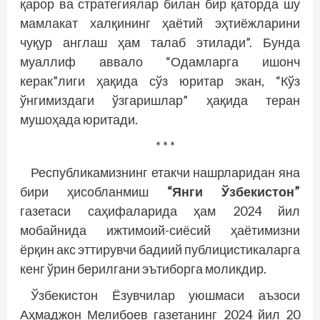
қарор ва стратегиялар билан бир қаторда шу
мамлакат халқининг ҳаётий эҳтиёжларини
чуқур англаш ҳам талаб этилади”. Бунда
муаллиф аввало “Одамларга ишонч
керак”лиги ҳақида сўз юритар экан, “Кўз
ўнгимиздаги ўзгаришлар” ҳақида теран
мушоҳада юритади.
* * *
Республикамизнинг етакчи нашрларидан яна
бири ҳисобланмиш
“Янги Ўзбекистон”
газетаси саҳифаларида ҳам 2024 йил
мобайнида ижтимоий-сиёсий ҳаётимизни
ёрқин акс эттирувчи бадиий публицистикаларга
кенг ўрин берилгани эътиборга моликдир.
Ўзбекистон Ёзувчилар уюшмаси аъзоси
Аҳмаджон Мелибоев газетанинг 2024 йил 20