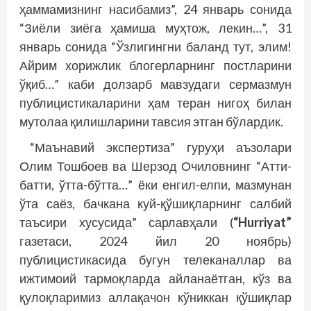
ҳаммамизнинг насибамиз”, 24 январь сонида
“Зиёли зиёга ҳамиша муҳтож, лекин…”, 31
январь сонида “Ўзлигингни баланд тут, элим!
Айрим хорижлик блогерларнинг постларини
ўқиб…” каби долзарб мавзудаги сермазмун
публицистикаларини ҳам теран нигоҳ билан
мутолаа қилишларини тавсия этган бўлардик.
“Маънавий экспертиза” гуруҳи аъзолари
Олим Тошбоев ва Шерзод Очиловнинг “Атти-
батти, ўтта-бўтта…” ёки енгил-елпи, мазмунан
ўта саёз, бачкана куй-қўшиқларнинг салбий
таъсири хусусида” сарлавҳали (
“Hurriyat”
газетаси, 2024 йил 20 ноябрь)
публицистикасида бугун телеканаллар ва
ижтимоий тармоқларда айланаётган, кўз ва
қулоқларимиз аллақачон кўниккан қўшиқлар