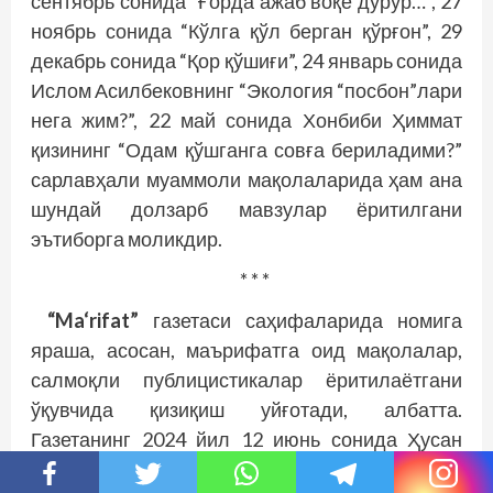
сентябрь сонида “Ғорда ажаб воқе дурур…”, 27
ноябрь сонида “Кўлга қўл берган қўрғон”, 29
декабрь сонида “Қор қўшиғи”, 24 январь сонида
Ислом Асилбековнинг “Экология “посбон”лари
нега жим?”, 22 май сонида Хонбиби Ҳиммат
қизининг “Одам қўшганга совға бериладими?”
сарлавҳали муаммоли мақолаларида ҳам ана
шундай долзарб мавзулар ёритилгани
эътиборга моликдир.
* * *
“Ma‘rifat”
газетаси саҳифаларида номига
яраша, асосан, маърифатга оид мақолалар,
салмоқли публицистикалар ёритилаётгани
ўқувчида қизиқиш уйғотади, албатта.
Газетанинг 2024 йил 12 июнь сонида Ҳусан
Карвонлининг “Бобурни йиғлатган қовун