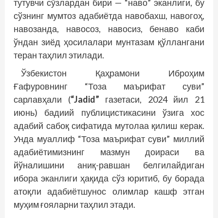
тутувчи сўзлардан бири — “наво” эканлиги, бу
сўзнинг мумтоз адабиётда навобахш, навогоҳ,
навозанда, навосоз, навосиз, бенаво каби
ўндан зиёд ҳосилалари мунтазам қўллангани
теран таҳлил этилади.
Ўзбекистон Қаҳрамони Иброҳим
Ғафуровнинг “Тоза маърифат суви”
сарлавҳали (
“Jadid”
газетаси, 2024 йил 21
июнь) бадиий публицистикасини ўзига хос
адабий сабоқ сифатида мутолаа қилиш керак.
Унда муаллиф “Тоза маърифат суви” миллий
адабиётимизнинг мазмун доираси ва
йўналишини аниқ-равшан белгилайдиган
ибора эканлиги ҳақида сўз юритиб, бу борада
атоқли адабиётшунос олимлар кашф этган
муҳим ғояларни таҳлил этади.