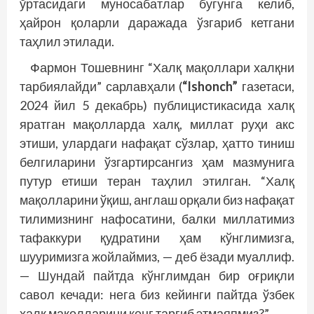
ўртасидаги муносабатлар бугунга келиб,
ҳайрон қоларли даражада ўзгариб кетгани
таҳлил этилади.
Фармон Тошевнинг “Халқ мақоллари халқни
тарбиялайди” сарлавҳали (
“Ishonch”
газетаси,
2024 йил 5 декабрь) публицистикасида халқ
яратган мақолларда халқ, миллат руҳи акс
этиши, улардаги нафақат сўзлар, ҳатто тиниш
белгиларини ўзгартирсангиз ҳам мазмунига
путур етиши теран таҳлил этилган. “Халқ
мақолларини ўқиш, англаш орқали биз нафақат
тилимизнинг нафосатини, балки миллатимиз
тафаккури қудратини ҳам кўнглимизга,
шууримизга жойлаймиз, — деб ёзади муаллиф.
— Шундай пайтда кўнглимдан бир оғриқли
савол кечади: нега биз кейинги пайтда ўзбек
халқ мақолларини кенг тарғиб этмаяпмиз?”