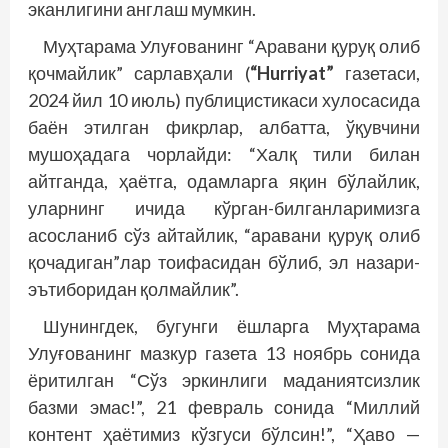
эканлигини англаш мумкин.
Муҳтарама Улуғованинг “Аравани қуруқ олиб
қочмайлик” сарлавҳали (
“Hurriyat”
газетаси,
2024 йил 10 июль) публицистикаси хулосасида
баён этилган фикрлар, албатта, ўқувчини
мушоҳадага чорлайди: “Халқ тили билан
айтганда, ҳаётга, одамларга яқин бўлайлик,
уларнинг ичида кўрган-билганларимизга
асосланиб сўз айтайлик, “аравани қуруқ олиб
қочадиган”лар тоифасидан бўлиб, эл назари-
эътиборидан қолмайлик”.
Шунингдек, бугунги ёшларга Муҳтарама
Улуғованинг мазкур газета 13 ноябрь сонида
ёритилган “Сўз эркинлиги маданиятсизлик
базми эмас!”, 21 февраль сонида “Миллий
контент ҳаётимиз кўзгуси бўлсин!”, “Ҳаво —