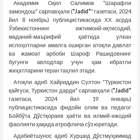
Академик Оқил Салимов “Шарафли
замондош” сарлавҳали (
“Jadid”
” газетаси, 2024
йил 8 ноябрь) публицистикасида ХХ асрда
Ўзбекистоннинг ижтимоий-иқтисодий,
маданий-маърифий ҳаётида улкан
ислоҳотларни амалга оширган атоқли давлат
ва жамоат арбоби Шароф Рашидовнинг
бугунги авлодлар учун ҳам ибратли
жиҳатларини теран таҳлил этади.
Атоқли адиб Хайриддин Султон “Туркистон
қайғуси, Туркистон дарди” сарлавҳали (
“Jadid”
газетаси, 2024 йил 19 январь)
публицистикасида фидойи олим ва педагог
Бойбўта Дўстқораев ҳаёти ва илмий-ижодий
фаолияти ҳақида атрофлича сўз юритади.
Адабиётшунос адиб Хуршид Дўстмуҳаммад