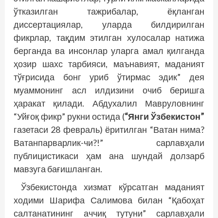
ўтказилган тажрибалар, ёқланган
диссертациялар, уларда билдирилган
фикрлар, тақдим этилган хулосалар натижа
берганда ва инсонлар уларга амал қилганда
ҳозир шахс тарбияси, маънавият, маданият
тўғрисида бонг уриб ўтирмас эдик” дея
муаммонинг асл илдизини очиб беришга
ҳаракат қилади. Абдухалил Мавруловнинг
“Уйғоқ фикр” рукни остида (
“Янги Ўзбекистон”
газетаси 28 февраль) ёритилган “Ватан нима?
Ватанпарварлик-чи?!” сарлавҳали
публицистикаси ҳам ана шундай долзарб
мавзуга бағишланган.
Ўзбекистонда хизмат кўрсатган маданият
ходими Шарифа Салимова билан “Қабоҳат
салтанатининг аччиқ тутуни” сарлавҳали