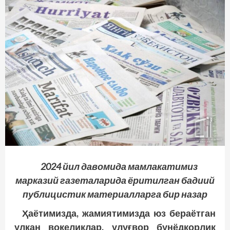
2024 йил давомида мамлакатимиз
марказий газеталарида ёритилган бадиий
публицистик материалларга бир назар
Ҳаётимизда, жамиятимизда юз бераётган
улкан воқеликлар, улуғвор бунёдкорлик