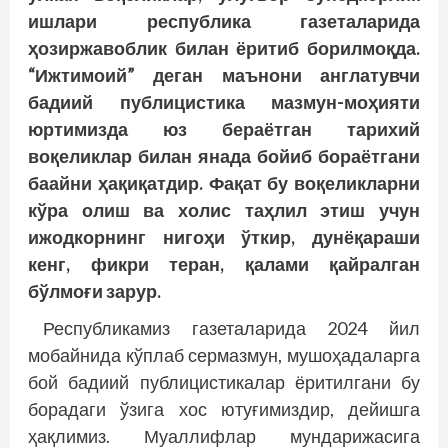
ишлари республика газеталарида
ҳозиржавоблик билан ёритиб борилмоқда.
“Ижтимоий” деган маънони англатувчи
бадиий публицистика мазмун-моҳияти
юртимизда юз бераётган тарихий
воқеликлар билан янада бойиб бораётгани
баайни ҳақиқатдир. Фақат бу воқеликларни
кўра олиш ва холис таҳлил этиш учун
ижодкорнинг нигоҳи ўткир, дунёқараши
кенг, фикри теран, қалами қайралган
бўлмоғи зарур.
Республикамиз газеталарида 2024 йил
мобайнида кўплаб сермазмун, мушоҳадаларга
бой бадиий публицистикалар ёритилгани бу
борадаги ўзига хос ютуғимиздир, дейишга
ҳақлимиз. Муаллифлар мундарижасига