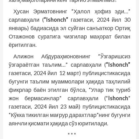
Ҳусан Эрматовнинг “Ҳалол ҳофиз эди…”
сарлавҳали (
“Ishonch”
газетаси, 2024 йил 30
январь) бадиасида эл суйган санъаткор Ортиқ
Отажонов суратига чизгилар маҳорат билан
ёритилган.
Алижон Абдураҳмоновнинг “Ўзгаришсиз
ўзгараётган таълим…” сарлавҳали (
“Ishonch”
газетаси, 2024 йил 12 март) публицистикасида
бугунги таълим муаммолари ҳақида таҳлилий
фикрлар баён этилган бўлса, “Улар тик туриб
жон бермасинлар” сарлавҳали (“
Ishonch
”
газетаси, 2024 йил 23 май) публицистикасида
“Кўкка тикилган мағрур дарахтлар”нинг бугунги
аянчли қисмати ҳақида сўз юритилади.
* * *