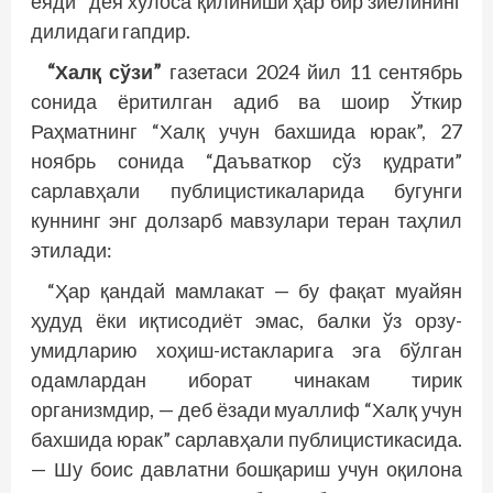
ёяди” дея хулоса қилиниши ҳар бир зиёлининг
дилидаги гапдир.
“Халқ сўзи”
газетаси 2024 йил 11 сентябрь
сонида ёритилган адиб ва шоир Ўткир
Раҳматнинг “Халқ учун бахшида юрак”, 27
ноябрь сонида “Даъваткор сўз қудрати”
сарлавҳали публицистикаларида бугунги
куннинг энг долзарб мавзулари теран таҳлил
этилади:
“Ҳар қандай мамлакат — бу фақат муайян
ҳудуд ёки иқтисодиёт эмас, балки ўз орзу-
умидларию хоҳиш-истакларига эга бўлган
одамлардан иборат чинакам тирик
организмдир, — деб ёзади муаллиф “Халқ учун
бахшида юрак” сарлавҳали публицистикасида.
— Шу боис давлатни бошқариш учун оқилона