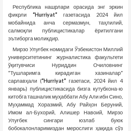
Республика нашрлари орасида энг эркин
фикрли
“Hurriyat”
газетасида 2024 йил
мобайнида анча сермазмун, таҳлилий,
салмоқли публицистикалар ёритилгани
эътиборга моликдир.
Мирзо Улуғбек номидаги Ўзбекистон Миллий
университетининг журналистика факультети
ўқитувчиси Нуриддин Очиловнинг
“Тушларимга кирадиган хазиналар”
сарлавҳали (
“Hurriyat”
газетаси, 2024 йил 4
январь) публицистикасида бизга кутубхона-ю
китобга ташналик муҳаббати Абу Али ибн Сино,
Муҳаммад Хоразмий, Абу Райҳон Беруний,
Имом ал-Бухорий, Алишер Навоий, Мирзо
Улуғбек сингари юзлаб буюк
бобокалонларимиздан мерослиги ҳақида сўз