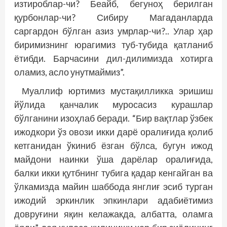
изтироблар-чи? Беайб, бегуноҳ берилган
қурбонлар-чи? Сибиру Магаданларда
саргардон бўлган азиз умрлар-чи?.. Улар ҳар
биримизнинг юрагимиз туб-тубида қатланиб
ётибди. Барчасини дил-дилимизда хотирга
оламиз, асло унутмаймиз”.
Муаллиф юртимиз мустақилликка эришиш
йўлида қанчалик муросасиз курашлар
бўлганини изоҳлаб беради. “Бир вақтлар ўзбек
ижодкори ўз овози икки дарё оралиғида қолиб
кетганидан ўкиниб ёзган бўлса, бугун ижод
майдони наинки ўша дарёлар оралиғида,
балки икки қутбнинг тубига қадар кенгайган ва
ўлкамизда майин шаббода янглиғ эсиб турган
ижодий эркинлик эпкинлари адабиётимиз
довруғини яқин келажакда, албатта, оламга