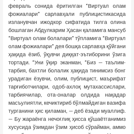
февраль сонида ёритилган “Виртуал олам
фожиалари” сарлавҳали публицистикасида
изланувчан ижодкор сифатида тилга олина
бошлаган Абдулкарим Ҳасан қаламига мансуб
“Виртуал олам болалари” тўпламига “Виртуал
олам фожиалари” дея бошқа сарлавҳа қўйгани
ҳақида ёзиб, ўқувчи диққат-эътиборини ўзига
тортади. “Уни ўқир эканман, “Биз — таълим-
тарбия, бахтли болалик ҳақида тинимсиз бонг
урадиган ёзувчи, олим, публицист, маърифат
тарғиботчилари, одоб-ахлоқ мутахассислари,
тарбиячилар, ота-оналар олдида нақадар
масъулиятли, кечиктириб бўлмайдиган вазифа
турганини ҳис қиламан, — деб ёзади муаллиф.
— Бу жараёнга нечоғлиқ ҳисса қўшаётганимиз
хусусида ўзимдан ўзим ҳисоб сўрайман, аммо