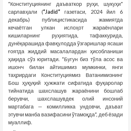
“Конституциянинг даъваткор руҳи, шукуҳи”
сарлавҳали (
“Jadid”
газетаси, 2024 йил 6
декабрь) публицистикасида жамиятда
кечаётган улкан ислоҳот жараёнлари
кишиларнинг руҳиятида, тафаккурида,
дунёқарашида фавқулодда ўзгаришлар ясаши
ғоятда жиддий масалалардан ҳисобланиши
ҳақида сўз юритади. “Бугун биз тўла асос ва
ишонч билан айтишимиз мумкинки, янги
таҳрирдаги Конституциямиз Ватанимизнинг
Бош ҳуқуқий ҳужжати сифатида фуқаролар
тийнатида шахслашув жараёнини бошлаб
берувчи, шахслашувдек олий инсоний
мартабага — комилликка ундовчи, даъват
этувчи манба вазифасини ўтамоқда”, деб ёзади
муаллиф.