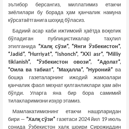
эътибор берсангиз, миллатимиз етакчи
зиёлилари бу борада ҳам қанчалик намуна
кўрсатаётганига шоҳид бўласиз.
Бадиий асар каби ижтимоий ҳаётда воқелик
бўладиган публицистикалар таҳлил
этилганида
“Халқ сўзи”, “Янги Ўзбекистон”,
“Jadid”, “Hurriyat”, “Ishonch”, “XXI asr”, “Milliy
tiklanish”, “Ўзбекистон овози”, “Адолат”,
“Оила ва табиат”, “Маҳалла”, “Нуроний”
ва
бошқа газеталарнинг ижодий жамоалари
қанчалик фаол меҳнат қилганликлари ҳам аён
бўлди. Уларга яна бир бора самимий
тилакларимизни изҳор этамиз.
Мамлакатимизнинг етакчи нашрларидан
бири —
“Халқ сўзи”
газетаси 2024 йил 19 июль
сонида Ўзбекистон халқ шоири Сирожиддин