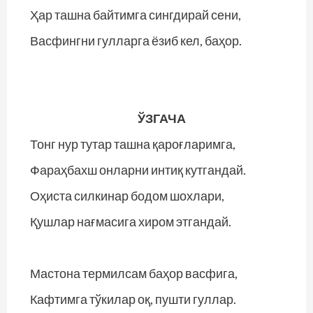
Ҳар ташна байтимга сингдирай сени,
Васфингни гулларга ёзиб кел, баҳор.
ЎЗГАЧА
Тонг нур тутар ташна қароғларимга,
Фараҳбахш онларни интиқ кутгандай.
Оҳиста силкинар бодом шохлари,
Қушлар нағмасига хиром этгандай.
Мастона термилсам баҳор васфига,
Кафтимга тўкилар оқ, пушти гуллар.