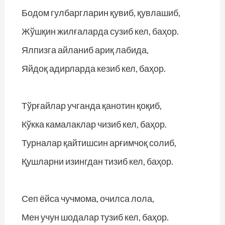
Бодом гулбаргларин қувиб, қувлашиб,
Жўшқин жилғаларда сузиб кел, баҳор.
Ялпизга айланиб ариқ лабида,
Яйдоқ адирларда кезиб кел, баҳор.
Тўрғайлар учганда қанотин қоқиб,
Кўкка камалаклар чизиб кел, баҳор.
Турналар қайтишсин арғимчоқ солиб,
Қушларни изингдан тизиб кел, баҳор.
Сеп ёйса чучмома, очилса лола,
Мен учун шодалар тузиб кел, баҳор.