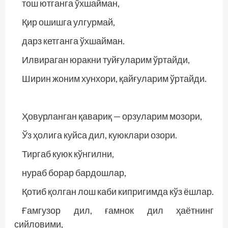
тош ютганга ўхшайман,
Қир ошишга улгурмай,
дарз кетганга ўхшайман.
Илвираган юракни туйғуларим ўртайди,
Ширин жоним хунхори, қайғуларим ўртайди.
Ҳовурланган қавариқ — орзуларим мозори,
Ўз ҳолига куйса дил, куюклари озори.
Тиргаб куюк кўнгилни,
нураб борар бардошлар,
Қотиб қолган лош каби кипригимда кўз ёшлар.
Ғамгузор дил, ғамнок дил ҳаётнинг
сийловими,