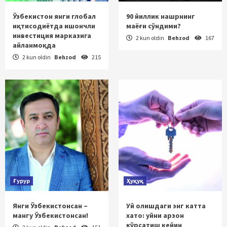
Ўзбекистон янги глобал
90 йиллик нашрнинг
иқтисодиётда ишончли
маёғи сўндими?
инвестиция марказига
2 kun oldin
Behzod
167
айланмоқда
2 kun oldin
Behzod
215
Ғурур
Ҳуқуқ
Янги Ўзбекистонсан –
Уй олишдаги энг катта
мангу Ўзбекистонсан!
хато: уйни арзон
кўрсатиш кейин