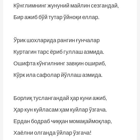
Кўнглимнинг жунуний майлин сезгандай,
Бир ажиб бўй тутар ўйноқи еллар.
Ўрик шохларида рангин ғунчалар
Куртагин тарс ёриб гуллаш азмида.
Ошифта кўнгилнинг завқин ошириб,
Кўрк ила сафолар йўллаш азмида.
Борлиқ туслангандай ҳар куни ажиб,
Ҳар кун куйласам ҳам куйлар ўзгача.
Ердан бодраб чиққан момақаймоқлар,
Хаёлни олганда ўйлар ўзгача!