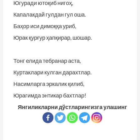
Югуради ютоқиб нигоҳ,
Капалакдай гулдан гул оша.
Баҳор иси димоққа уриб,
Юрак қурғур ҳапқирар, шошар.
Тонг елида тебранар аста,
Куртаклари кулган дарахтлар.
Насимларга эркалик қилиб,
Юрагимда энтикар бахтлар!
Янгиликларни дўстларингизга улашинг