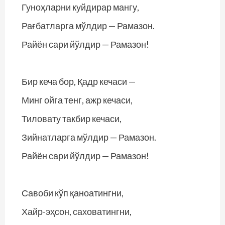
Гуноҳларни куйдирар мангу,
Рағбатларга мўлдир — Рамазон.
Райён сари йўлдир — Рамазон!
Бир кеча бор, Қадр кечаси —
Минг ойга тенг, ажр кечаси,
Тиловату такбир кечаси,
Зийнатларга мўлдир — Рамазон.
Райён сари йўлдир — Рамазон!
Савоби кўп қаноатингни,
Хайр-эҳсон, саховатингни,