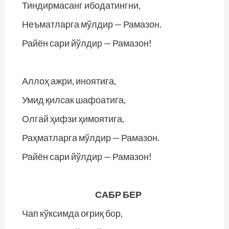
Тиндирмасанг ибодатингни,
Неъматларга мўлдир — Рамазон.
Райён сари йўлдир — Рамазон!
Аллоҳ ажри, иноятига,
Умид қилсак шафоатига,
Олгай ҳифзи ҳимоятига,
Раҳматларга мўлдир — Рамазон.
Райён сари йўлдир — Рамазон!
САБР БЕР
Чап кўксимда оғриқ бор,