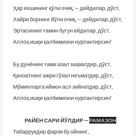
Ҳар яхшининг қўли очиқ, — дейдилар, дўст,
Хайри борнинг йўли очиқ, — дейдилар, дўст,
Эртасининг ғамин бугун ейдилар, дўст,
Аллоҳ ишқи қалбимизни нурлантирсин!
Бу дунёнинг ғами азал заҳматдир, дўст,
Қаноатнинг ажри гўзал неъматдир, дўст,
Мўминларга иймон асл зийнатдир, дўст,
Аллоҳ ишқи қалбимизни нурлантирсин!
РАЙЁН САРИ ЙЎЛДИР —
РАМАЗОН
Табаррукдир фарзи бу ойнинг,