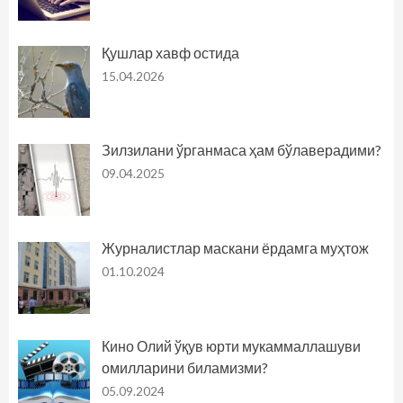
Қушлар хавф остида
15.04.2026
Зилзилани ўрганмаса ҳам бўлаверадими?
09.04.2025
Журналистлар маскани ёрдамга муҳтож
01.10.2024
Кино Олий ўқув юрти мукаммаллашуви
омилларини биламизми?
05.09.2024