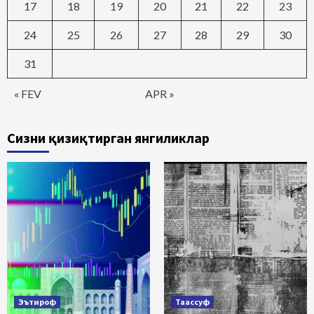
17
18
19
20
21
22
23
24
25
26
27
28
29
30
31
« FEV
APR »
Сизни қизиқтирган янгиликлар
Эътироф
Таассуф