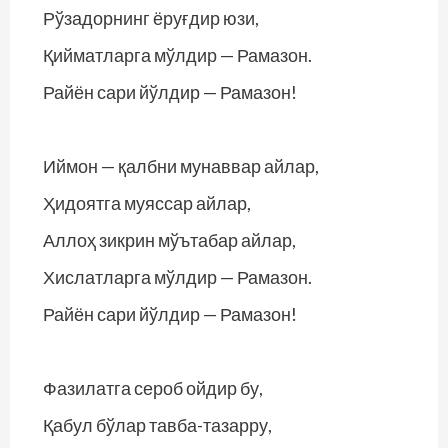
Рўзадорнинг ёруғдир юзи,
Қийматларга мўлдир — Рамазон.
Райён сари йўлдир — Рамазон!
Иймон — қалбни мунаввар айлар,
Ҳидоятга муяссар айлар,
Аллоҳ зикрин мўътабар айлар,
Хислатларга мўлдир — Рамазон.
Райён сари йўлдир — Рамазон!
Фазилатга сероб ойдир бу,
Қабул бўлар тавба-тазарру,