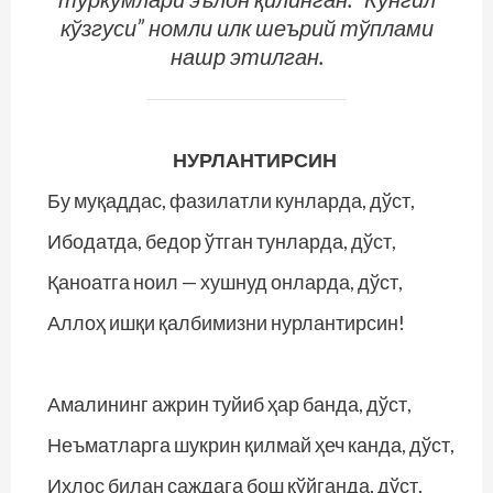
кўзгуси” номли илк шеърий тўплами
нашр этилган.
НУРЛАНТИРСИН
Бу муқаддас, фазилатли кунларда, дўст,
Ибодатда, бедор ўтган тунларда, дўст,
Қаноатга ноил — хушнуд онларда, дўст,
Аллоҳ ишқи қалбимизни нурлантирсин!
Амалининг ажрин туйиб ҳар банда, дўст,
Неъматларга шукрин қилмай ҳеч канда, дўст,
Ихлос билан саждага бош қўйганда, дўст,