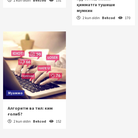
2 kun oldin
Behzod
151
қимматга тушиши
мумкин
2 kun oldin
Behzod
170
Муаммо
Алгоритм ва тил: ким
ғолиб?
2 kun oldin
Behzod
152