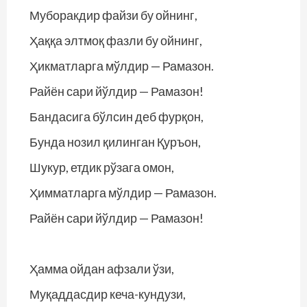
Муборакдир файзи бу ойнинг,
Ҳаққа элтмоқ фазли бу ойнинг,
Ҳикматларга мўлдир — Рамазон.
Райён сари йўлдир — Рамазон!
Бандасига бўлсин деб фурқон,
Бунда нозил қилинган Қуръон,
Шукур, етдик рўзага омон,
Ҳимматларга мўлдир — Рамазон.
Райён сари йўлдир — Рамазон!
Ҳамма ойдан афзали ўзи,
Муқаддасдир кеча-кундузи,