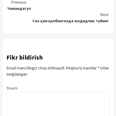
Continue
Previous
Чамандагул
Reading
Next
Сиз ҳам қалбингизда жадидлик туйинг
Fikr bildirish
Email manzilingiz chop etilmaydi.
Majburiy bandlar
*
bilan
belgilangan
Sharh