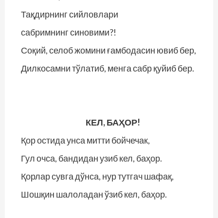
Тақдирнинг сийловлари
сабримнинг синовими?!
Соқий, селоб жомини ғамбодасин ювиб бер,
Дилкосамни тўлатиб, менга сабр қуйиб бер.
КЕЛ, БАҲОР!
Қор остида унса митти бойчечак,
Гул очса, бандидан узиб кел, баҳор.
Қорлар сувга дўнса, нур тутгач шафақ,
Шошқин шалоладан ўзиб кел, баҳор.