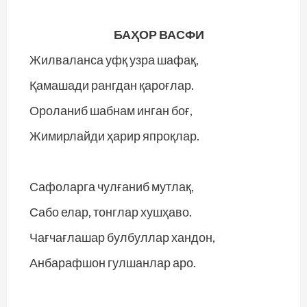
БАҲОР ВАСФИ
Жилваланса уфқ узра шафақ,
Қамашади рангдан қароғлар.
Ороланиб шабнам инган боғ,
Жимирлайди ҳарир япроқлар.
Сафоларга чулғаниб мутлақ,
Сабо елар, тонглар хушҳаво.
Чағчағлашар булбуллар хандон,
Анбарафшон гулшанлар аро.