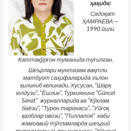
ҳақида
:
Садоқат
ҲАМРАЕВА —
1990 йили
Каттақўрғон туманида туғилган.
Шеърлари мунтазам вақтли
матбуот саҳифаларида эълон
қилиниб келинади. Хусусан, “Шарқ
юлдузи”, “Ёшлик”, Туркиянинг “Güncel
Sanat” журналларида ва “Кўклам
баёзи”, “Турон таронаси”, “Уйғоқ
қалблар овози”, “Пиллапоя” каби
жамоавий тўпламларда шеърий
туркумлари эълон қилинган. “Кўнгил