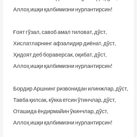
Аллоҳ ишқи қалбимизни нурлантирсин!
Ғоят гўзал, савоб амал тиловат, дўст,
Хислатларнинг афзалидир диёнат, дўст,
Ҳидоят деб бораверсак, оқибат, дўст,
Аллоҳ ишқи қалбимизни нурлантирсин!
Бордир Аршнинг ризвонидан илинжлар, дўст,
Тавба қилсак, кўкка етсин ўтинчлар, дўст,
Оташида ёндирмайин ўкинчлар, дўст,
Аллоҳ ишқи қалбимизни нурлантирсин!