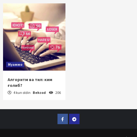
Муаммо
Алгоритм ва тил: ким
ғолиб?
4 kun oldin
Behzod
206
Facebook
Telegram