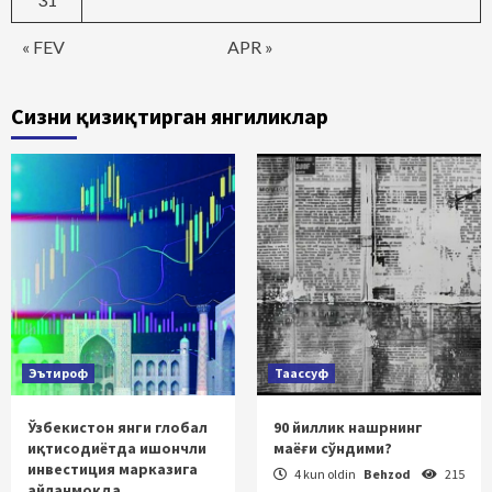
« FEV
APR »
Сизни қизиқтирган янгиликлар
Эътироф
Таассуф
Ўзбекистон янги глобал
90 йиллик нашрнинг
иқтисодиётда ишончли
маёғи сўндими?
инвестиция марказига
4 kun oldin
Behzod
215
айланмоқда