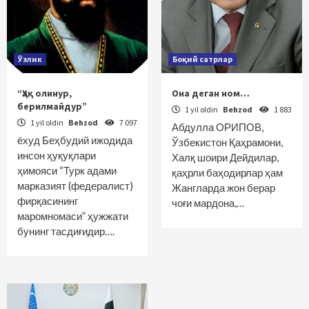
Ўзлик
Боқий сатрлар
“Ҳақ олинур,
Она деган ном…
берилмайдур”
1 yil oldin
Behzod
1 883
1 yil oldin
Behzod
7 097
Абдулла ОРИПОВ,
ёхуд Беҳбудий ижодида
Ўзбекистон Қаҳрамони,
инсон ҳуқуқлари
Халқ шоири Дейдилар,
ҳимояси “Турк адами
қаҳрли баҳодирлар ҳам
марказият (федералист)
Жангларда жон берар
фирқасининг
чоғи мардона,…
маромномаси” ҳужжати
бунинг тасдиғидир….