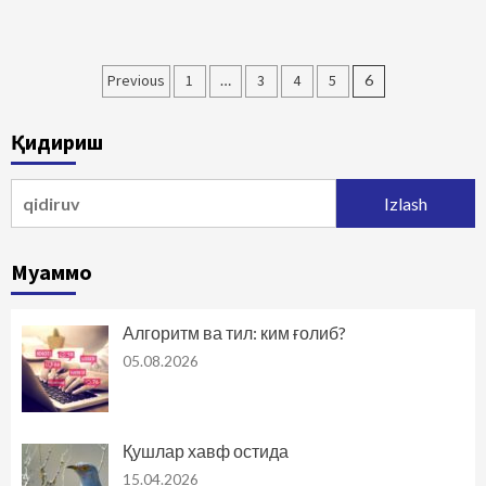
Maqolalar
Previous
1
…
3
4
5
6
bo‘yicha
Қидириш
harakatlanish
Qidirshish:
Муаммо
Алгоритм ва тил: ким ғолиб?
05.08.2026
Қушлар хавф остида
15.04.2026