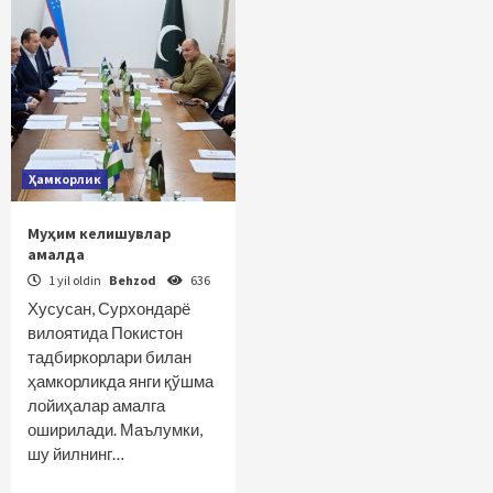
Ҳамкорлик
Муҳим келишувлар
амалда
1 yil oldin
Behzod
636
Хусусан, Сурхондарё
вилоятида Покистон
тадбиркорлари билан
ҳамкорликда янги қўшма
лойиҳалар амалга
оширилади. Маълумки,
шу йилнинг…