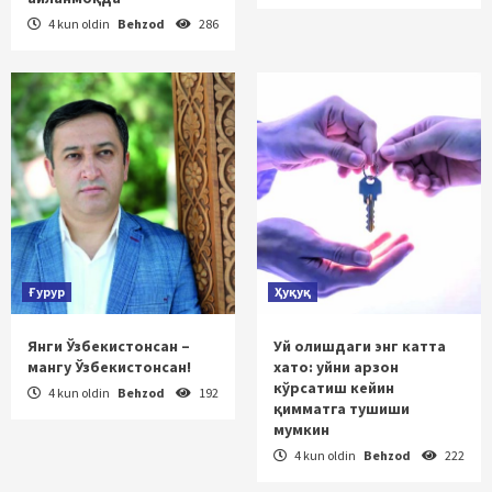
4 kun oldin
Behzod
286
Ғурур
Ҳуқуқ
Янги Ўзбекистонсан –
Уй олишдаги энг катта
мангу Ўзбекистонсан!
хато: уйни арзон
кўрсатиш кейин
4 kun oldin
Behzod
192
қимматга тушиши
мумкин
4 kun oldin
Behzod
222