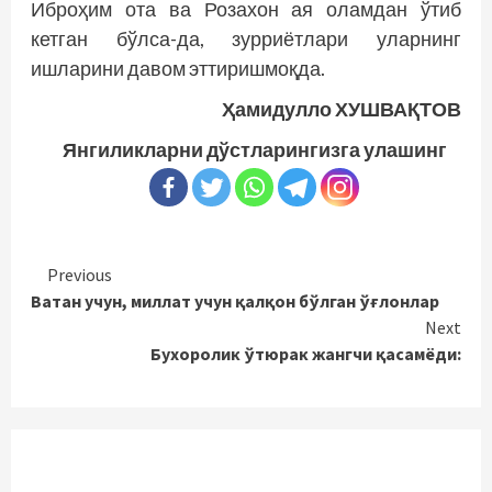
Иброҳим ота ва Розахон ая оламдан ўтиб
кетган бўлса-да, зурриётлари уларнинг
ишларини давом эттиришмоқда.
Ҳамидулло ХУШВАҚТОВ
Янгиликларни дўстларингизга улашинг
Continue
Previous
Ватан учун, миллат учун қалқон бўлган ўғлонлар
Reading
Next
Бухоролик ўтюрак жангчи қасамёди: