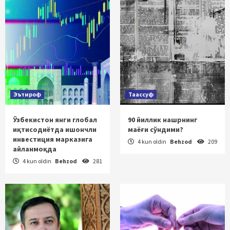
Эътироф
Таассуф
Ўзбекистон янги глобал
90 йиллик нашрнинг
иқтисодиётда ишончли
маёғи сўндими?
инвестиция марказига
4 kun oldin
Behzod
209
айланмоқда
4 kun oldin
Behzod
281