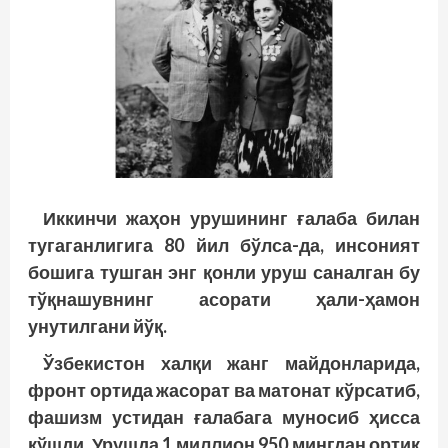
Иккинчи жаҳон урушининг ғалаба билан
тугаганлигига 80 йил бўлса-да, инсоният
бошига тушган энг қонли уруш саналган бу
тўқнашувнинг асорати ҳали-ҳамон
унутилгани йўқ.
Ўзбекистон халқи жанг майдонларида,
фронт ортида жасорат ва матонат кўрсатиб,
фашизм устидан ғалабага муносиб ҳисса
қўшди. Урушда 1 миллион 950 мингдан ортиқ