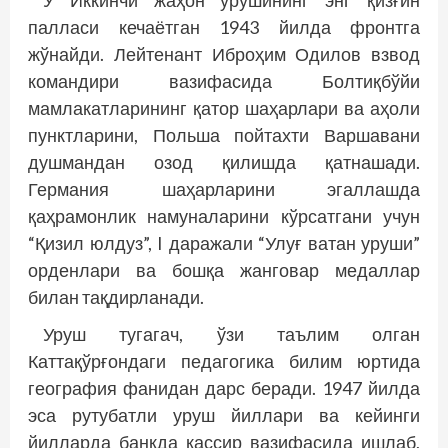
У Иккинчи жаҳон урушининг энг қизғин
палласи кечаётган 1943 йилда фронтга
жўнайди. Лейтенант Иброҳим Одилов взвод
командири вазифасида Болтиқбўйи
мамлакатларининг қатор шаҳарлари ва аҳоли
пунктларини, Польша пойтахти Варшавани
душмандан озод қилишда қатнашади.
Германия шаҳарларини эгаллашда
қаҳрамонлик намуналарини кўрсатгани учун
“Қизил юлдуз”, I даражали “Улуғ ватан уруши”
орденлари ва бошқа жанговар медаллар
билан тақдирланади.
Уруш тугагач, ўзи таълим олган
Каттақўрғондаги педагогика билим юртида
география фанидан дарс беради. 1947 йилда
эса рутубатли уруш йиллари ва кейинги
йилларда банкда кассир вазифасида ишлаб,