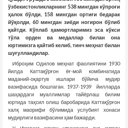
ўзбекистонликларнинг 538 мингдан кўпроғи
ҳалок бўлди, 158 мингдан ортиғи бедарак
йўқолди, 60 мингдан зиёди ногирон бўлиб
қайтди. Кўплаб ҳамюртларимиз эса кўкси
тўла орден ва медаллар билан она
юртимизга қайтиб келиб, тинч меҳнат билан
шуғулландилар.
Иброҳим Одилов меҳнат фаолиятини 1930
йилда Каттақўрғон ёғ-мой комбинатида
маданий-оқартув ишлари бўйича мудир
вазифасида бошлаган. 1937-1939 йилларда
шаҳардаги муаллимлар тайёрлаш билим
юртида таҳсил олиш баробарида Каттақўрғон
халқ маорифи бўлимида услубият хонаси
мудирлиги вазифасини ҳам бажарди.