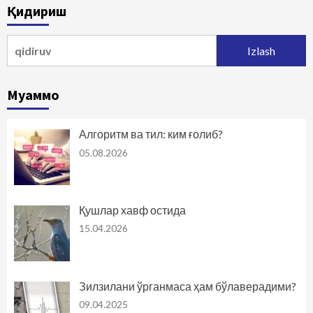
Қидириш
Qidirshish:
Муаммо
Алгоритм ва тил: ким ғолиб?
05.08.2026
Қушлар хавф остида
15.04.2026
Зилзилани ўрганмаса ҳам бўлаверадими?
09.04.2025