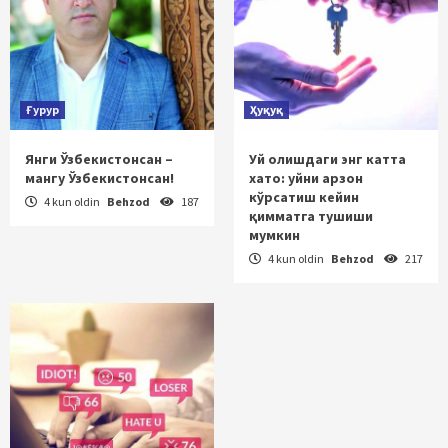
Ғурур
Ҳуқуқ
Янги Ўзбекистонсан –
Уй олишдаги энг катта
мангу Ўзбекистонсан!
хато: уйни арзон
кўрсатиш кейин
4 kun oldin
Behzod
187
қимматга тушиши
мумкин
4 kun oldin
Behzod
217