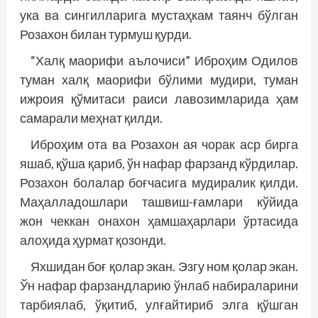
ука ва сингилларига мустаҳкам таянч бўлган
Розахон билан турмуш қурди.
“Халқ маорифи аълочиси” Иброҳим Одилов
туман халқ маорифи бўлими мудири, туман
ижроия қўмитаси раиси лавозимларида ҳам
самарали меҳнат қилди.
Иброҳим ота ва Розахон ая чорак аср бирга
яшаб, қўша қариб, ўн нафар фарзанд кўрдилар.
Розахон болалар боғчасига мудиралик қилди.
Маҳалладошлари ташвиш-ғамлари кўйида
жон чеккан онахон ҳамшаҳарлари ўртасида
алоҳида ҳурмат қозонди.
Яхшидан боғ қолар экан. Эзгу ном қолар экан.
Ўн нафар фарзандларию ўнлаб набираларини
тарбиялаб, ўқитиб, улғайтириб элга қўшган