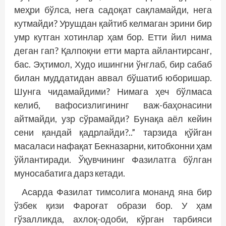
меҳри бўлса, нега садоқат сақламайди, нега
кутмайди? Урушдан қайтиб келмаган эрини бир
умр кутган хотинлар ҳам бор. Етти йил нима
деган гап? Қалпоқни етти марта айлантирсанг,
бас. Эҳтимол, Худо ишингни ўнглаб, бир сабаб
билан муддатидан аввал бўшатиб юборишар.
Шунга чидамайдими? Нимага ҳеч бўлмаса
келиб, вафосизлигининг важ-баҳонасини
айтмайди, узр сўрамайди? Бунақа аёл кейин
сени қандай қадрлайди?..” тарзида қўйган
масаласи нафақат Бекназарни, китобхонни ҳам
ўйлантиради. Ўқувчининг Фазилатга бўлган
муносабатига дарз кетади.
Асарда Фазилат тимсолига монанд яна бир
ўзбек қизи Фароғат образи бор. У ҳам
гўзалликда, ахлоқ-одоби, кўрган тарбияси