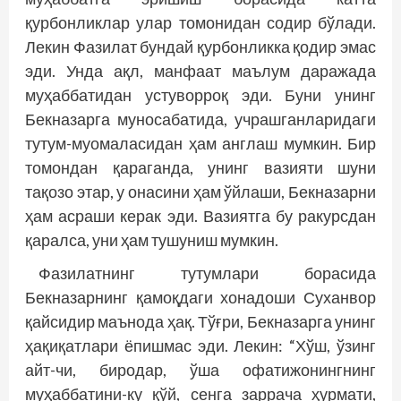
қурбонликлар улар томонидан содир бўлади.
Лекин Фазилат бундай қурбонликка қодир эмас
эди. Унда ақл, манфаат маълум даражада
муҳаббатидан устуворроқ эди. Буни унинг
Бекназарга муносабатида, учрашганларидаги
тутум-муомаласидан ҳам англаш мумкин. Бир
томондан қараганда, унинг вазияти шуни
тақозо этар, у онасини ҳам ўйлаши, Бекназарни
ҳам асраши керак эди. Вазиятга бу ракурсдан
қаралса, уни ҳам тушуниш мумкин.
Фазилатнинг тутумлари борасида
Бекназарнинг қамоқдаги хонадоши Суханвор
қайсидир маънода ҳақ. Тўғри, Бекназарга унинг
ҳақиқатлари ёпишмас эди. Лекин: “Хўш, ўзинг
айт-чи, биродар, ўша офатижонингнинг
муҳаббатини-ку қўй, сенга заррача ҳурмати,