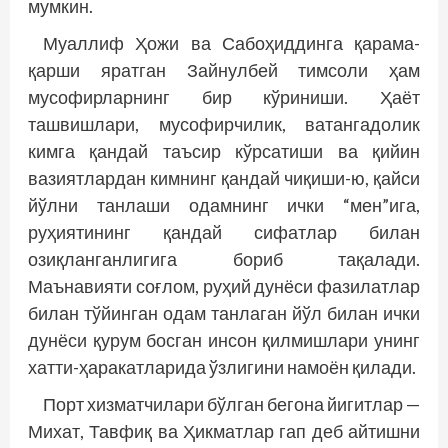
мумкин.
Муаллиф Ҳожи ва Сабоҳиддинга қарама-
қарши яратган Зайнулбей тимсоли ҳам
мусофирларнинг бир кўриниши. Ҳаёт
ташвишлари, мусофирчилик, ватангадолик
кимга қандай таъсир кўрсатиши ва қийин
вазиятлардан кимнинг қандай чиқиши-ю, қайси
йўлни танлаши одамнинг ички “мен”ига,
руҳиятининг қандай сифатлар билан
озиқланганлигига бориб тақалади.
Маънавияти соғлом, руҳий дунёси фазилатлар
билан тўйинган одам танлаган йўл билан ички
дунёси қурум босган инсон қилмишлари унинг
хатти-ҳаракатларида ўзлигини намоён қилади.
Порт хизматчилари бўлган бегона йигитлар —
Михат, Тавфиқ ва Ҳикматлар гап деб айтишни