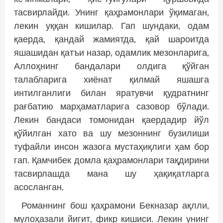
тасвирлайди. Унинг қаҳрaмонлари ўқимаган,
лекин уққан кишилар. Гап шундаки, одам
қаерда, қандай жамиятда, қай шароитда
яшашидан қатъи назар, одамлик мезонларига,
Аллоҳнинг бандалари олдига қўйган
талабларига хиёнат қилмай яшашга
интилганлиги билан яратувчи қудратнинг
рағбатию марҳаматларига сазовор бўлади.
Лекин бандаси томонидан қаердадир йўл
қўйилган хато ва шу мезоннинг бузилиши
туфайли инсон жазога мустаҳиқлиги ҳам бор
гап. Қамчибек домла қаҳрамонлари тақдирини
тасвирлашда мана шу ҳақиқатларга
асосланган.
Романнинг бош қаҳрамони Бекназар ақлли,
мулоҳазали йигит, фикр кишиси. Лекин унинг