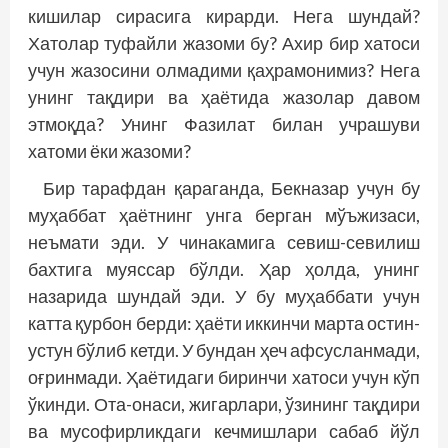
кишилар сирасига кирарди. Нега шундай?
Хатолар туфайли жазоми бу? Ахир бир хатоси
учун жазосини олмадими қаҳрамонимиз? Нега
унинг тақдири ва ҳаётида жазолар давом
этмоқда? Унинг Фазилат билан учрашуви
хатоми ёки жазоми?
Бир тарафдан қараганда, Бекназар учун бу
муҳаббат ҳаётнинг унга берган мўъжизаси,
неъмати эди. У чинакамига севиш-севилиш
бахтига муяссар бўлди. Ҳар ҳолда, унинг
назарида шундай эди. У бу муҳаббати учун
катта қурбон берди: ҳаёти иккинчи марта остин-
устун бўлиб кетди. У бундан ҳеч афсусланмади,
оғринмади. Ҳаётидаги биринчи хатоси учун кўп
ўкинди. Ота-онаси, жигарлари, ўзининг тақдири
ва мусофирликдаги кечмишлари сабаб йўл