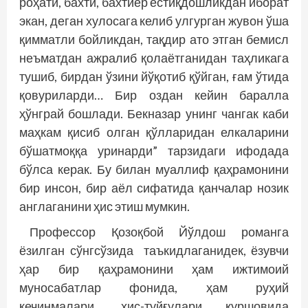
роҳати, бахти, бахтиёр ёстиқдошликдан иборат
экан, деган хулосага келиб улгурган жувон ўша
қимматли бойликдан, тақдир ато этган бемисл
неъматдан ажралиб қолаётганидан таҳликага
тушиб, бирдан ўзини йўқотиб қўйган, ғам ўтида
қовуриларди… Бир оздан кейин баралла
ҳўнграй бошлади. Бекназар унинг чангак каби
маҳкам қисиб олган қўлларидан елкаларини
бўшатмоққа уринарди” тарзидаги ифодада
бўлса керак. Бу билан муаллиф қаҳрамонини
бир инсон, бир аёл сифатида қанчалар нозик
англаганини ҳис этиш мумкин.
Профессор Қозоқбой Йўлдош романга
ёзилган сўнгсўзида таъкидлаганидек, ёзувчи
ҳар бир қаҳрамонини ҳам ижтимоий
муносабатлар фонида, ҳам руҳий
кечинмалари, ҳис-туйғулари қуршовида