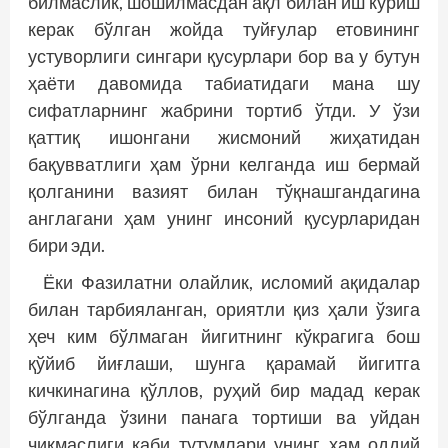
билмаслик, шошилмасдан ақл билан иш кўриш
керак бўлган жойда туйғулар етовининг
устуворлиги сингари қусурлари бор ва у бутун
ҳаёти давомида табиатидаги мана шу
сифатларнинг жабрини тортиб ўтди. У ўзи
қаттиқ ишонгани жисмоний жиҳатидан
бақувватлиги ҳам ўрни келганда иш бермай
қолганини вазият билан тўқнашгандагина
англагани ҳам унинг инсоний қусурларидан
бири эди.
Ёки Фазилатни олайлик, исломий ақидалар
билан тарбияланган, ориятли қиз ҳали ўзига
ҳеч ким бўлмаган йигитнинг кўкрагига бош
қўйиб йиғлаши, шунга қарамай йигитга
кичкинагина қўллов, руҳий бир мадад керак
бўлганда ўзини панага тортиши ва уйдан
чиқмаслиги каби тутумлари унинг ҳам оддий