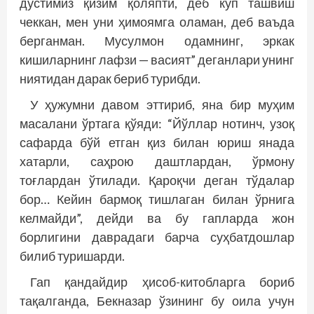
дўстимиз қизим қоляпти, деб кўп ташвиш
чеккан, мен уни ҳимоямга оламан, деб ваъда
берганман. Мусулмон одамнинг, эркак
кишиларнинг лафзи — васият” деганлари унинг
ниятидан дарак бериб турибди.
У ҳужумни давом эттириб, яна бир муҳим
масалани ўртага қўяди: “Йўллар нотинч, узоқ
сафарда бўй етган қиз билан юриш янада
хатарли, саҳрою даштлардан, ўрмону
тоғлардан ўтилади. Қароқчи деган тўдалар
бор… Кейин бармоқ тишлаган билан ўрнига
келмайди”, дейди ва бу гапларда жон
борлигини даврадаги барча суҳбатдошлар
билиб туришарди.
Гап қандайдир ҳисоб-китобларга бориб
тақалганда, Бекназар ўзининг бу оила учун