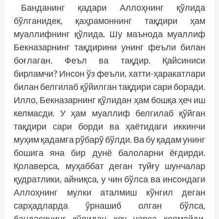
Банданинг қадари Аллоҳнинг қўлида
бўлганидек, қаҳрамоннинг тақдири ҳам
муаллифнинг қўлида. Шу маънода муаллиф
Бекназарнинг тақдирини унинг феъли билан
боғлаган. Феъл ва тақдир. Қайсиниси
бирламчи? Инсон ўз феъли, хатти-ҳаракатлари
билан белгилаб қўйилган тақдири сари боради.
Илло, Бекназарнинг қўлидан ҳам бошқа ҳеч иш
келмасди. У ҳам муаллиф белгилаб қўйган
тақдири сари борди ва ҳаётидаги иккинчи
муҳим қадамга рўбарў бўлди. Ва бу қадам унинг
бошига яна бир дунё балоларни ёғдирди.
Қолаверса, муҳаббат деган туйғу шунчалар
қудратлики, айниқса, у чин бўлса ва инсондаги
Аллоҳнинг мулки аталмиш кўнгил деган
сарҳадларда ўрнашиб олган бўлса,
бандасининг қўлидан ҳеч нарса келмайди.