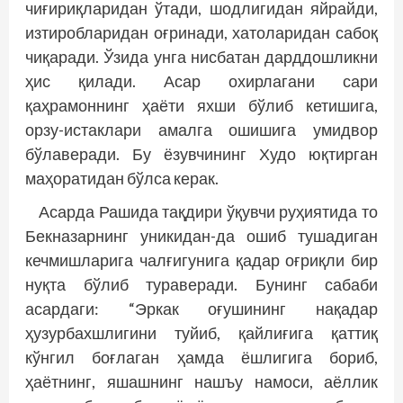
чиғириқларидан ўтади, шодлигидан яйрайди,
изтиробларидан оғринади, хатоларидан сабоқ
чиқаради. Ўзида унга нисбатан дарддошликни
ҳис қилади. Асар охирлагани сари
қаҳрамоннинг ҳаёти яхши бўлиб кетишига,
орзу-истаклари амалга ошишига умидвор
бўлаверади. Бу ёзувчининг Худо юқтирган
маҳоратидан бўлса керак.
Асарда Рашида тақдири ўқувчи руҳиятида то
Бекназарнинг уникидан-да ошиб тушадиган
кечмишларига чалғигунига қадар оғриқли бир
нуқта бўлиб тураверади. Бунинг сабаби
асардаги: “Эркак оғушининг нақадар
ҳузурбахшлигини туйиб, қайлиғига қаттиқ
кўнгил боғлаган ҳамда ёшлигига бориб,
ҳаётнинг, яшашнинг нашъу намоси, аёллик