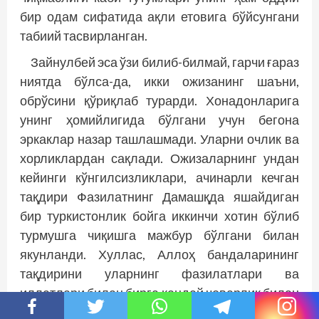
бир одам сифатида ақли етовига бўйсунгани
табиий тасвирланган.
Зайнулбей эса ўзи билиб-билмай, гарчи ғараз
ниятда бўлса-да, икки ожизанинг шаъни,
обрўсини қўриқлаб турарди. Хонадонларига
унинг ҳомийлигида бўлгани учун бегона
эркаклар назар ташлашмади. Уларни очлик ва
хорликлардан сақлади. Ожизаларнинг ундан
кейинги кўнгилсизликлари, ачинарли кечган
тақдири Фазилатнинг Дамашқда яшайдиган
бир туркистонлик бойга иккинчи хотин бўлиб
турмушга чиқишга мажбур бўлгани билан
якунланди. Хуллас, Аллоҳ бандаларининг
тақдирини уларнинг фазилатлари ва
иллатлари билан бирга қандай чеварлик билан
бошқарган бўлса, муаллиф ҳам