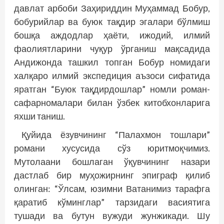
давлат арбоби Заҳириддин Муҳаммад Бобур,
бобурийлар ва буюк тақдир эгалари бўлмиш
бошқа аждодлар ҳаёти, ижодий, илмий
фаолиятларини чуқур ўрганиш мақсадида
Андижонда ташкил топган Бобур номидаги
халқаро илмий экспедиция аъзоси сифатида
яратган “Буюк тақдирдошлар” номли роман-
сафарномалари билан ўзбек китобхонларига
яхши таниш.
Қуйида ёзувчининг “Палахмон тошлари”
романи хусусида сўз юритмоқчимиз.
Мутолаани бошлаган ўқувчининг назари
дастлаб бир муҳожирнинг эпиграф қилиб
олинган: “Ўлсам, юзимни Ватанимиз тарафга
қаратиб кўминглар” тарзидаги васиятига
тушади ва бутун вужуди жунжикади. Шу