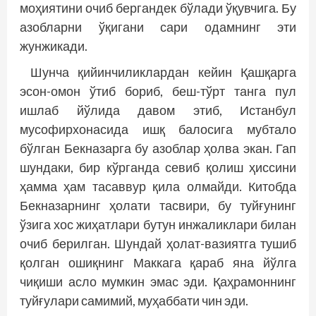
моҳиятини очиб бергандек бўлади ўқувчига. Бу
азобларни ўқигани сари одамнинг эти
жунжикади.
Шунча қийинчиликлардан кейин Қашқарга
эсон-омон ўтиб бориб, беш-тўрт танга пул
ишлаб йўлида давом этиб, Истанбул
мусофирхонасида ишқ балосига мубтало
бўлган Бекназарга бу азоблар ҳолва экан. Гап
шундаки, бир кўрганда севиб қолиш ҳиссини
ҳамма ҳам тасаввур қила олмайди. Китобда
Бекназарнинг ҳолати тасвири, бу туйғунинг
ўзига хос жиҳатлари бутун инжаликлари билан
очиб берилган. Шундай ҳолат-вазиятга тушиб
қолган ошиқнинг Маккага қараб яна йўлга
чиқиши асло мумкин эмас эди. Қаҳрамоннинг
туйғулари самимий, муҳаббати чин эди.