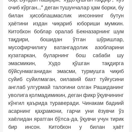
очиб кўрган…” деган тушунчалар ҳам борки, бу
билан ҳисоблашмаслик инсоннинг бутун
ҳаётини издан чиқариб юбориши мумкин.
Китобхон боблар оралаб Бекназарнинг шум
тақдири, бошидан ўтган шўришлар,
мусофирчилигу ватангадолик азобларини
кузатаркан, буларнинг бош сабаби шу
эмасмикин, Худо қўшган тақдирга
бўйсунмаганидан эмасми, турмушга чиқиб
суйиб суйилмаган, оилавий бахт туйғусини
англаб улгурмай талоғини олган Рашиданинг
уволига қолмадимикин, деган фикр ўқувчининг
кўнгил қаърида тураверади. Чинакам бадиий
асарнинг қаҳрамони, гарчи уни ёзувчи ўз
хаёлидан яратган бўлса-да, ўқувчи учун тирик
бир инсон. Китобхон у билан ҳаёт