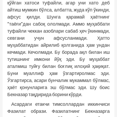
қўйган хатоси туфайли, агар уни хато деб
айтиш мумкин бўлса, албатта, жуда кўп ўкинди,
афсус қилди. Шунга қарамай ҳаётнинг
“таёғи”дан сабоқ ололмади. Аммо муҳаббати
туфайли чеккан азоблари сабаб ҳеч ўкинмади,
севгани учун афсусланмади. Ҳатто
муҳаббатидан айрилиб қолганида ҳам ундан
кечмади. Кечолмади. Бу борада ақл билан иш
тутишнинг имкони йўқ эди. Бу муҳаббат
аталмиш туйғу билан боғлиқ илоҳий ҳақиқат.
Буни муаллиф ҳам ўзгартиролмас эди.
Ўзгартирса, асари бунчалик мукаммал бўлмас,
ҳаёт қонунларига эш бўлмас эди. Шу боис
Бекназар тақдирида борини кўрди.
Асардаги етакчи тимсоллардан иккинчиси
Фазилат образи. Фазилатнинг Бекназарга