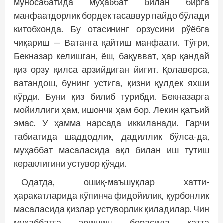
муносабатида муҳаббат билан бирга
манфаатдорлик бордек тасаввур пайдо бўлади
китобхонда. Бу отасининг орзусини рўёбга
чиқариш — Ватанга қайтиш манфаати. Тўғри,
Бекназар келишган, ёш, бақувват, ҳар қандай
қиз орзу қилса арзийдиган йигит. Қолаверса,
ватандош, бунинг устига, қизни қулдек яхши
кўрди. Буни қиз билиб турибди. Бекназарга
мойиллиги ҳам, ишончи ҳам бор. Лекин қатъий
эмас. У ҳамма нарсада иккиланади. Гарчи
табиатида шаддодлик, дадиллик бўлса-да,
муҳаббат масаласида ақл билан иш тутиш
кераклигини устувор қўяди.
Одатда, ошиқ-маъшуқлар хатти-
ҳаракатларида кўпинча фидойилик, қурбонлик
масаласида қизлар устуворлик қиладилар. Чин
муҳаббатга эришиш борасида катта