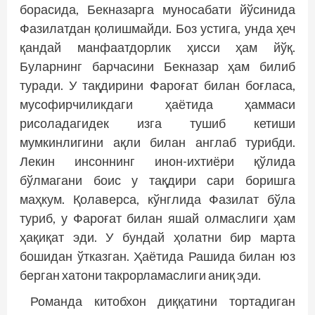
борасида, Бекназарга муносабати йўсинида
Фазилатдан қолишмайди. Боз устига, унда ҳеч
қандай манфаатдорлик ҳисси ҳам йўқ.
Буларнинг барчасини Бекназар ҳам билиб
туради. У тақдирини Фароғат билан боғласа,
мусофирчиликдаги ҳаётида ҳаммаси
рисоладагидек изга тушиб кетиши
мумкинлигини ақли билан англаб турибди.
Лекин инсоннинг инон-ихтиёри қўлида
бўлмагани боис у тақдири сари боришга
маҳкум. Қолаверса, кўнглида Фазилат бўла
туриб, у Фароғат билан яшай олмаслиги ҳам
ҳақиқат эди. У бундай ҳолатни бир марта
бошидан ўтказган. Ҳаётида Рашида билан юз
берган хатони такрорламаслиги аниқ эди.
Романда китобхон диққатини тортадиган