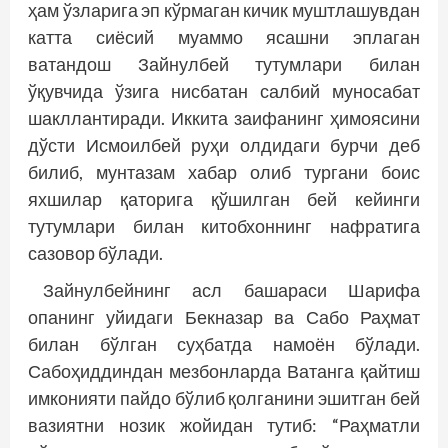
ҳам ўзларига эп кўрмаган кичик муштлашувдан
катта сиёсий муаммо ясашни эплаган
ватандош Зайнулбей тутумлари билан
ўқувчида ўзига нисбатан салбий муносабат
шакллантиради. Иккита заифанинг ҳимоясини
дўсти Исмоилбей руҳи олдидаги бурчи деб
билиб, мунтазам хабар олиб тургани боис
яхшилар қаторига қўшилган бей кейинги
тутумлари билан китобхоннинг нафратига
сазовор бўлади.
Зайнулбейнинг асл башараси Шарифа
опанинг уйидаги Бекназар ва Сабо Раҳмат
билан бўлган суҳбатда намоён бўлади.
Сабоҳиддиндан мезбонларда Ватанга қайтиш
имконияти пайдо бўлиб қолганини эшитган бей
вазиятни нозик жойидан тутиб: “Раҳматли