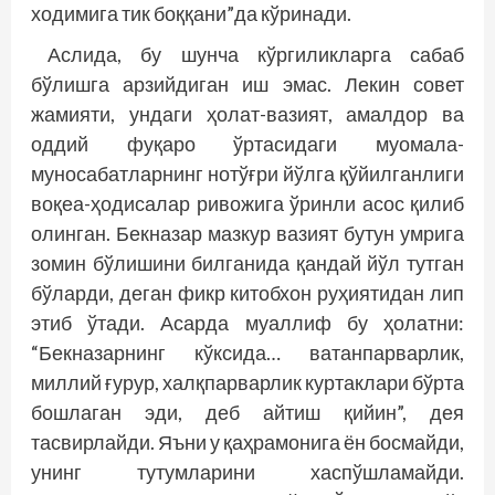
ходимига тик боққани”да кўринади.
Аслида, бу шунча кўргиликларга сабаб
бўлишга арзийдиган иш эмас. Лекин совет
жамияти, ундаги ҳолат-вазият, амалдор ва
оддий фуқаро ўртасидаги муомала-
муносабатларнинг нотўғри йўлга қўйилганлиги
воқеа-ҳодисалар ривожига ўринли асос қилиб
олинган. Бекназар мазкур вазият бутун умрига
зомин бўлишини билганида қандай йўл тутган
бўларди, деган фикр китобхон руҳиятидан лип
этиб ўтади. Асарда муаллиф бу ҳолатни:
“Бекназарнинг кўксида… ватанпарварлик,
миллий ғурур, халқпарварлик куртаклари бўрта
бошлаган эди, деб айтиш қийин”, дея
тасвирлайди. Яъни у қаҳрамонига ён босмайди,
унинг тутумларини хаспўшламайди.