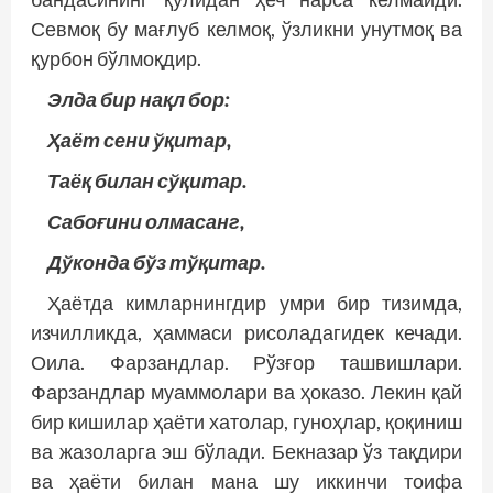
Севмоқ бу мағлуб келмоқ, ўзликни унутмоқ ва
қурбон бўлмоқдир.
Элда бир нақл бор:
Ҳаёт сени ўқитар,
Таёқ билан сўқитар.
Сабоғини олмасанг,
Дўконда бўз тўқитар.
Ҳаётда кимларнингдир умри бир тизимда,
изчилликда, ҳаммаси рисоладагидек кечади.
Оила. Фарзандлар. Рўзғор ташвишлари.
Фарзандлар муаммолари ва ҳоказо. Лекин қай
бир кишилар ҳаёти хатолар, гуноҳлар, қоқиниш
ва жазоларга эш бўлади. Бекназар ўз тақдири
ва ҳаёти билан мана шу иккинчи тоифа