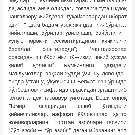
чиқилар…”; “йўлнинг икки тарафи яқин туюлса-
да, аслида, анча олисдаги тоғларга туташ қуюқ
чангалзору жийдазор, тўқайзорлардан иборат
эди”; “…дам-бадам узоқ-яқиндан чиябўрилар
чийиллаши, бўрилар увиллаши, бойўғлининг
хунук, юракни сескантирадиган қичқириғи
баралла эшитиларди”; “чангалзорлар
орасидан оч бўри ёки тўнғизми чиқиб ҳужум
қилиб қолиши” мумкинлиги ҳақидаги
маълумотлар орқали худди ўзи шу довондан
пиёда ўтган-у, ўқувчисини Бегмат сор ўрнида
йўлбошловчи сифатида орқасидан эргаштириб
кетаётгандек тасаввур уйғотади. Боши оппоқ
Помир тоғларидан ошиб ўтишдаги
қийинчиликлар, нафақат йўловчилар, ҳатто
жониворларнинг тортган азоблари тасвири
“йўл азоби — гўр азоби” деган иборанинг асл