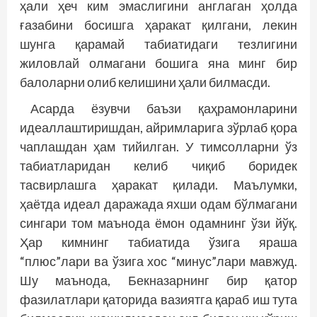
ҳали ҳеч ким эмаслигини англаган ҳолда
ғазабини босишга ҳаракат қилгани, лекин
шунга қарамай табиатидаги тезлигини
жиловлай олмагани бошига яна минг бир
балоларни олиб келишини ҳали билмасди.
Асарда ёзувчи баъзи қаҳрамонларини
идеаллаштиришдан, айримларига зўрлаб қора
чаплашдан ҳам тийилган. У тимсолларни ўз
табиатларидан келиб чиқиб боридек
тасвирлашга ҳаракат қилади. Маълумки,
ҳаётда идеал даражада яхши одам бўлмагани
сингари том маънода ёмон одамнинг ўзи йўқ.
Ҳар кимнинг табиатида ўзига яраша
“плюс”лари ва ўзига хос “минус”лари мавжуд.
Шу маънода, Бекназарнинг бир қатор
фазилатлари қаторида вазиятга қараб иш тута