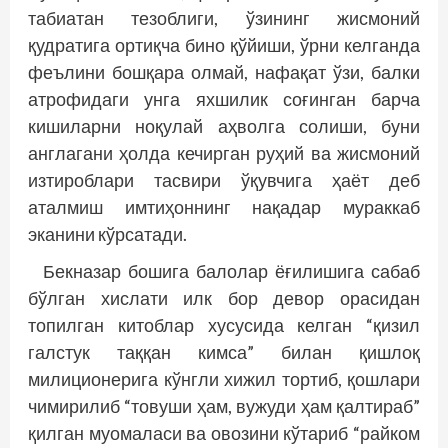
табиатан тезоблиги, ўзининг жисмоний
қудратига ортиқча бино қўйиши, ўрни келганда
феълини бошқара олмай, нафақат ўзи, балки
атрофидаги унга яхшилик соғинган барча
кишиларни ноқулай аҳволга солиши, буни
англагани ҳолда кечирган руҳий ва жисмоний
изтироблари тасвири ўқувчига ҳаёт деб
аталмиш имтиҳоннинг нақадар мураккаб
эканини кўрсатади.
Бекназар бошига балолар ёғилишига сабаб
бўлган хислати илк бор девор орасидан
топилган китоблар хусусида келган “қизил
галстук таққан кимса” билан қишлоқ
милиционерига кўнгли хижил тортиб, қошлари
чимирилиб “товуши ҳам, вужуди ҳам қалтираб”
қилган муомаласи ва овозини кўтариб “райком