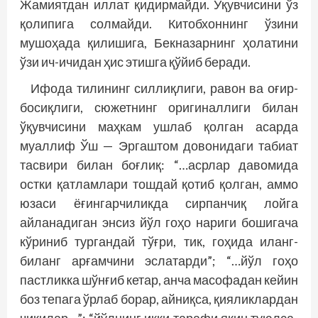
Жамиятдан иллат қидирмайди. Ўқувчисини ўз
қолипига солмайди. Китобхоннинг ўзини
мушоҳада қилишига, Бекназарнинг ҳолатини
ўзи ич-ичидан ҳис этишга қўйиб беради.
Ифода тилининг силлиқлиги, равон ва оғир-
босиқлиги, сюжетнинг оригиналлиги билан
ўқувчисини маҳкам ушлаб қолган асарда
муаллиф Ўш — Эргаштом довонидаги табиат
тасвири билан боғлиқ: “…асрлар давомида
остки қатламлари тошдай қотиб қолган, аммо
юзаси ёғингарчиликда сирпанчиқ лойга
айланадиган энсиз йўл гоҳо нариги бошигача
кўриниб тургандай тўғри, тик, гоҳида иланг-
биланг арғамчини эслатарди”; “…йўл гоҳо
пастликка шўнғиб кетар, анча масофадан кейин
боз тепага ўрлаб борар, айниқса, қияликлардан