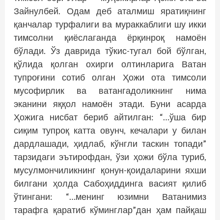
Зайнулбей. Одам деб аталмиш яратиқнинг
қанчалар турфалиги ва мураккаблиги шу икки
тимсолни қиёслаганда ёрқинроқ намоён
бўлади. Ўз даврида тўкис-тугал бой бўлган,
қўлида қолган охирги олтинларига Ватан
тупроғини сотиб олган Ҳожи ота тимсоли
мусофирлик ва ватангадоликнинг нима
эканини яққол намоён этади. Буни асарда
Ҳожига нисбат бериб айтилган: “…ўша бир
сиқим тупроқ катта овунч, кечалари у билан
дардлашади, ҳидлаб, кўнгли таскин топади”
тарзидаги эътирофдан, ўзи ҳожи бўла туриб,
мусулмончиликнинг қонун-қоидаларини яхши
билгани ҳолда Сабоҳиддинга васият қилиб
ўтингани: “…менинг юзимни Ватанимиз
тарафга қаратиб кўминглар”дан ҳам пайқаш