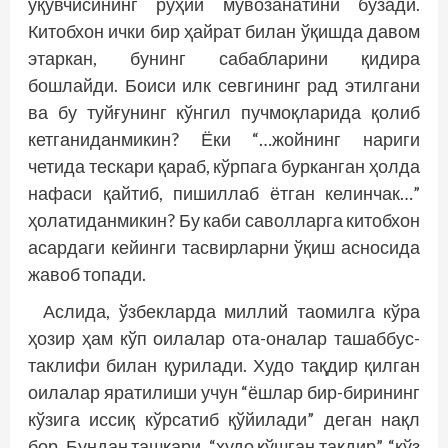
ўқувчисининг руҳий мувозанатини бузади.
Китобхон ички бир ҳайрат билан ўқишда давом
этаркан, бунинг сабабларини қидира
бошлайди. Боиси илк севгининг рад этилгани
ва бу туйғунинг кўнгил пучмоқларида қолиб
кетганиданмикин? Ёки “…жойнинг нариги
четида тескари қараб, кўрпага бурканган ҳолда
нафаси қайтиб, пишиллаб ётган келинчак…”
ҳолатиданмикин? Бу каби саволларга китобхон
асардаги кейинги тасвирларни ўқиш асносида
жавоб топади.
Аслида, ўзбекларда миллий таомилга кўра
ҳозир ҳам кўп оилалар ота-оналар ташаббус-
таклифи билан қурилади. Худо тақдир қилган
оилалар яратилиши учун “ёшлар бир-бирининг
кўзига иссиқ кўрсатиб қўйилади” деган нақл
бор. Бундан ташқари, “худо қўшган тақдир”, “кўз