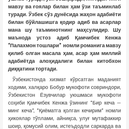
мавзу ва ғоялар билан ҳам ўзи таъминлаб
туради. Ўзбек сўз дунёсида жаҳон адабиёти
билан бўйлашишга қодир адиб ва асарлар
мана шу таъминотнинг маҳсулидир. Шу
маънода устоз адиб Қамчибек Кенжа
“Палахмон тошлари” номли романига мавзу
қилиб олган масала ҳам, асар ҳам миллий
адабиётда алоҳидалиги билан китобхон
диққатини тортади.
Ўзбекистонда хизмат кўрсатган маданият
ходими, халқаро Бобур мукофоти совриндори,
Ўзбекистон Ёзувчилар уюшмаси мукофоти
соҳиби Қамчибек Кенжа ўзининг “Бир кеча —
минг кеча”, “Қиёматга қолган кечирим” номли
ҳикоялар тўплами, айниқса, улуғ мутафаккир
шоир, қомусий олим, истеъдодли саркарда ва