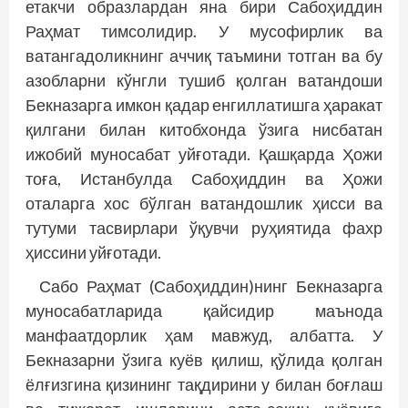
етакчи образлардан яна бири Сабоҳиддин
Раҳмат тимсолидир. У мусофирлик ва
ватангадоликнинг аччиқ таъмини тотган ва бу
азобларни кўнгли тушиб қолган ватандоши
Бекназарга имкон қадар енгиллатишга ҳаракат
қилгани билан китобхонда ўзига нисбатан
ижобий муносабат уйғотади. Қашқарда Ҳожи
тоға, Истанбулда Сабоҳиддин ва Ҳожи
оталарга хос бўлган ватандошлик ҳисси ва
тутуми тасвирлари ўқувчи руҳиятида фахр
ҳиссини уйғотади.
Сабо Раҳмат (Сабоҳиддин)нинг Бекназарга
муносабатларида қайсидир маънода
манфаатдорлик ҳам мавжуд, албатта. У
Бекназарни ўзига куёв қилиш, қўлида қолган
ёлғизгина қизининг тақдирини у билан боғлаш