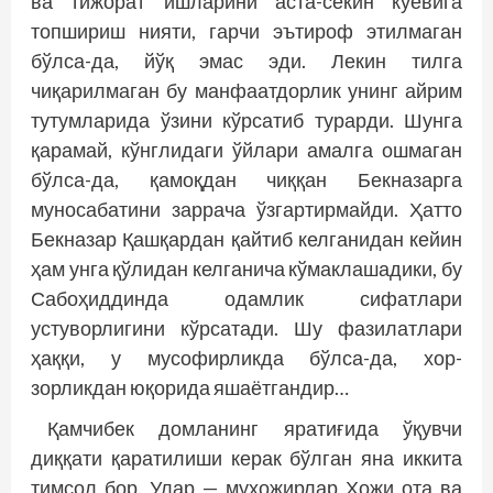
ва тижорат ишларини аста-секин куёвига
топшириш нияти, гарчи эътироф этилмаган
бўлса-да, йўқ эмас эди. Лекин тилга
чиқарилмаган бу манфаатдорлик унинг айрим
тутумларида ўзини кўрсатиб турарди. Шунга
қарамай, кўнглидаги ўйлари амалга ошмаган
бўлса-да, қамоқдан чиққан Бекназарга
муносабатини заррача ўзгартирмайди. Ҳатто
Бекназар Қашқардан қайтиб келганидан кейин
ҳам унга қўлидан келганича кўмаклашадики, бу
Сабоҳиддинда одамлик сифатлари
устуворлигини кўрсатади. Шу фазилатлари
ҳаққи, у мусофирликда бўлса-да, хор-
зорликдан юқорида яшаётгандир…
Қамчибек домланинг яратиғида ўқувчи
диққати қаратилиши керак бўлган яна иккита
тимсол бор. Улар — муҳожирлар Ҳожи ота ва