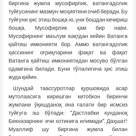
биргина жумла мусофирлик, ватангадолик
туйғусининг мазмун-моҳиятини очиб беради. Бу
туйғуни ҳис этиш бошқа-ю, уни бошдан кечириш
бошқа. Мусофирлик ҳам бир нави.
Мусофирнинг маълум вақтдан кейин Ватанга
қайтиш имконияти бор. Аммо ватангадолик
ҳиссининг оғриқларини фақат ва фақат
Ватанга қайтиш имкониятидан мосуво бўлган
одамгина билади. Буни тўлалигича ҳис этиш
жуда қийин.
Шундай таассуротлар қуршовида асар
мутолаасига киришган китобхон биринчи
жумлани ўқишданоқ яна ғалати бир исмсиз
туйғуга эш бўлади: “Дастлабки кунданоқ
Бекназарнинг ичи хотинига илимади”. Даҳшат!
Муаллиф шу биргина жумла билан