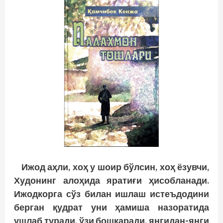
Ижод аҳли, хоҳ у шоир бўлсин, хоҳ ёзувчи,
Худонинг алоҳида яратиғи ҳисобланади.
Ижодкорга сўз билан ишлаш истеъдодини
берган қудрат уни ҳамиша назоратида
ушлаб туради, ўзи бошқаради, янгидан-янги