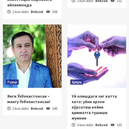
2 kun oldin
Behzod
152
айланмоқда
2 kun oldin
Behzod
194
Ғурур
Ҳуқуқ
Янги Ўзбекистонсан –
Уй олишдаги энг катта
мангу Ўзбекистонсан!
хато: уйни арзон
кўрсатиш кейин
2 kun oldin
Behzod
140
қимматга тушиши
мумкин
2 kun oldin
Behzod
153