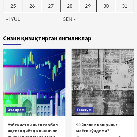
25
26
27
28
29
30
31
« IYUL
SEN »
Сизни қизиқтирган янгиликлар
Эътироф
Таассуф
Ўзбекистон янги глобал
90 йиллик нашрнинг
иқтисодиётда ишончли
маёғи сўндими?
инвестиция марказига