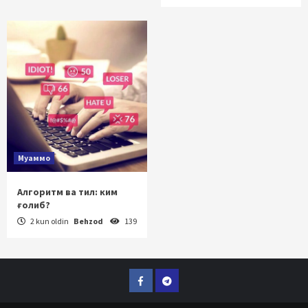
Муаммо
Алгоритм ва тил: ким
ғолиб?
2 kun oldin
Behzod
139
Facebook
Telegram