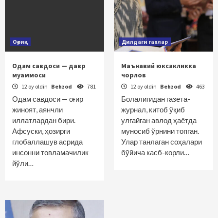
Оғриқ
Дилдаги гаплар
Одам савдоси — давр
Маънавий юксакликка
муаммоси
чорлов
12 oy oldin
Behzod
781
12 oy oldin
Behzod
463
Одам савдоси — оғир
Болалигидан газета-
жиноят, аянчли
журнал, китоб ўқиб
иллатлардан бири.
улғайган авлод ҳаётда
Афсуски, ҳозирги
муносиб ўрнини топган.
глобаллашув асрида
Улар танлаган соҳалари
инсонни товламачилик
бўйича касб-корли…
йўли…