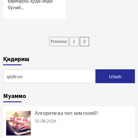
қариндош, қуда-анда
бўлиб…
Maqolalar
Previous
1
2
bo‘yicha
Қидириш
harakatlanish
Qidirshish:
Муаммо
Алгоритм ва тил: ким ғолиб?
05.08.2026