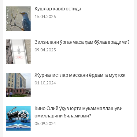
Қушлар хавф остида
15.04.2026
Зилзилани ўрганмаса ҳам бўлаверадими?
09.04.2025
Журналистлар маскани ёрдамга муҳтож
01.10.2024
Кино Олий ўқув юрти мукаммаллашуви
омилларини биламизми?
05.09.2024