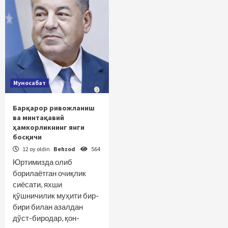
Муносабат
Барқарор ривожланиш
ва минтақавий
ҳамкорликнинг янги
босқичи
12 oy oldin
Behzod
564
Юртимизда олиб
борилаётган очиқлик
сиёсати, яхши
қўшничилик муҳити бир-
бири билан азалдан
дўст-биродар, қон-