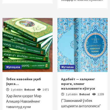
Мулоҳаза
Мутолаа
Ўзбек навоийни уқиб
Адабиёт — халқнинг
ўқиса…
юраги, элнинг
маънавияти кўзгуси
1 yil oldin
Behzod
1 671
1 yil oldin
Behzod
1 209
Ҳар йили ҳазрат Мир
(“Замонавий ўзбек
Алишер Навоийнинг
шеърияти антологияси”
таваллуд куни