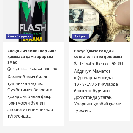
Ўйлаб кўринг
Ҳайрат
Салқин ичимликларнинг
Расул Ҳамзатовдан
ҳаммаси ҳам зарарсиз
совға олган элдошимиз
эмас
1 yil oldin
Behzod
636
1 yil oldin
Behzod
930
Абдиқул Маматов
Ҳамкасбимиз билан
шўролар замонида —
тушликка чиқдик.
1973-1975 йилларда
Суҳбатимиз бевосита
йигитлик бурчини
ҳозир сиз билан фикр
Доғистонда ўтаган.
юритмоқчи бўлган
Уларнинг ҳарбий қисми
энергетик ичимликлар
туркий…
тўғрисида…