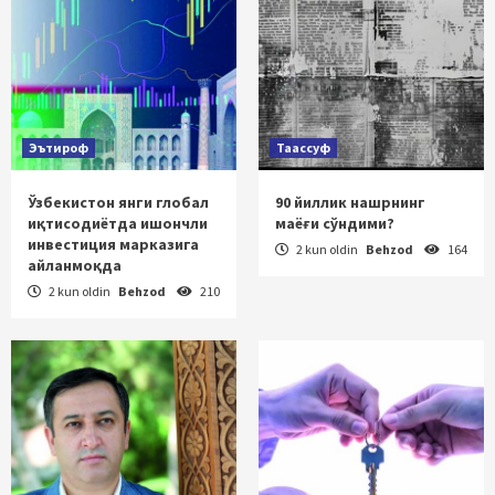
Эътироф
Таассуф
Ўзбекистон янги глобал
90 йиллик нашрнинг
иқтисодиётда ишончли
маёғи сўндими?
инвестиция марказига
2 kun oldin
Behzod
164
айланмоқда
2 kun oldin
Behzod
210