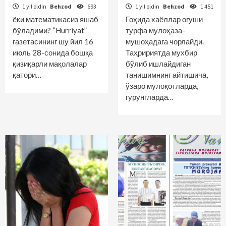
1 yil oldin
Behzod
693
1 yil oldin
Behzod
1 451
ёки математикасиз яшаб
Гоҳида хаёллар оғуши
бўладими? “Hurriyat”
турфа мулоҳаза-
газетасининг шу йил 16
мушоҳадага чорлайди.
июль 28-сонида бошқа
Таҳририятда мухбир
қизиқарли мақолалар
бўлиб ишлайдиган
қатори…
танишимнинг айтишича,
ўзаро мулоқотларда,
гурунгларда…