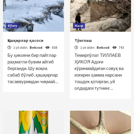
Кўзгу
Наср
Қашқирлар қасоси
Тўнглаш
1 yil oldin
Behzod
658
1 yil oldin
Behzod
743
Бу ҳикояни бир пайтлар
Темирпўлат ТИЛЛАЕВ
раҳматли бувим айтиб
ҲИКОЯ Адоғи
берганди. Шу воқеа
кўринмайдиган совуқ ва
сабаб бўлиб, қашқирлар
изғирин ҳамма нарсани
тасаввуримдан чиқмай…
тошдек қотирган, уй
олдидаги тутнинг…