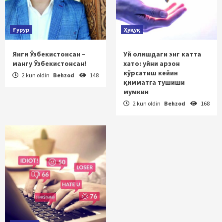
Ғурур
Ҳуқуқ
Янги Ўзбекистонсан –
Уй олишдаги энг катта
мангу Ўзбекистонсан!
хато: уйни арзон
кўрсатиш кейин
2 kun oldin
Behzod
148
қимматга тушиши
мумкин
2 kun oldin
Behzod
168