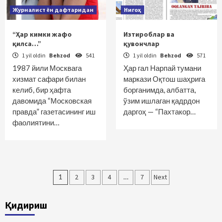
Журналист ён дафтаридан
Нигоҳ
“Ҳар кимки жафо
Изтироблар ва
қилса…”
қувончлар
1 yil oldin
Behzod
541
1 yil oldin
Behzod
571
1987 йили Москвага
Ҳар гал Нарпай тумани
хизмат сафари билан
маркази Оқтош шаҳрига
келиб, бир ҳафта
борганимда, албатта,
давомида “Московская
ўзим ишлаган қадрдон
правда” газетасининг иш
даргоҳ — “Пахтакор…
фаолиятини…
Maqolalar
1
2
3
4
…
7
Next
bo‘yicha
Қидириш
harakatlanish