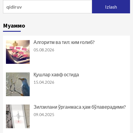
Qidirshish:
Муаммо
Алгоритм ва тил: ким ғолиб?
05.08.2026
Қушлар хавф остида
15.04.2026
Зилзилани ўрганмаса ҳам бўлаверадими?
09.04.2025