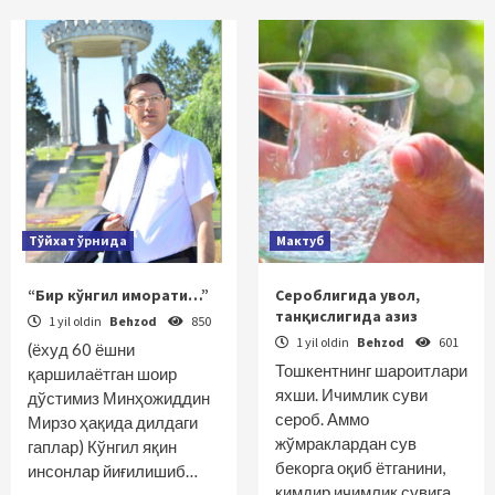
Тўйхат ўрнида
Мактуб
“Бир кўнгил иморати…”
Сероблигида увол,
танқислигида азиз
1 yil oldin
Behzod
850
1 yil oldin
Behzod
601
(ёхуд 60 ёшни
Тошкентнинг шароитлари
қаршилаётган шоир
яхши. Ичимлик суви
дўстимиз Минҳожиддин
сероб. Аммо
Мирзо ҳақида дилдаги
жўмраклардан сув
гаплар) Кўнгил яқин
бекорга оқиб ётганини,
инсонлар йиғилишиб…
кимдир ичимлик сувига…