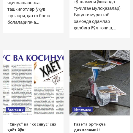
тўпламини ўқиганда
яқинлашаверса,
туғилган мулоҳазалар)
ташкилотлар, ўқув
Бугунги мураккаб
юртлари, ҳатто боғча
замонда одамлар
болаларигача…
қалбига йўл топиш,…
Акс-садо
Мулоҳаза
“Синус” ва “косинус”сиз
Газета ортиқча
ҳаёт йўқ!
дахмазами?!