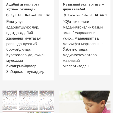
Адабий агентларга
Маънавий экспертиза —
эҳтиёж сезилади
қонун талаби!
2 yil oldin
Behzod
5 363
2 yil oldin
Behzod
6 683
Ёши улуғ
“Сўз эркинлиги
адабиётшунослар,
маданиятсизлик базми
одатда, адабий
эмас!” мақоласини
жараённи мунтазам
ўқиб… Маънавият ва
равишда кузатиб
маърифат марказининг
бормайдилар.
Ўзбекистонда
Кузатсалар-да, фикр-
медиамаҳсулотлар
мулоҳаза
маънавий
билдирмайдилар.
экспертизадан…
Забардаст мунаққид,…