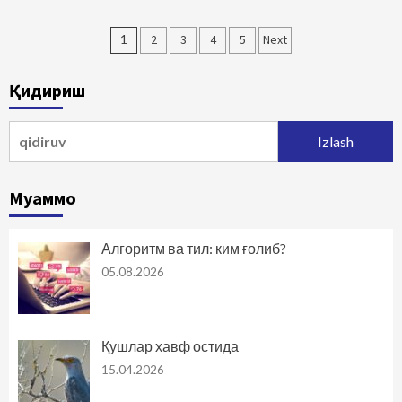
Maqolalar
1
2
3
4
5
Next
bo‘yicha
Қидириш
harakatlanish
Qidirshish:
Муаммо
Алгоритм ва тил: ким ғолиб?
05.08.2026
Қушлар хавф остида
15.04.2026