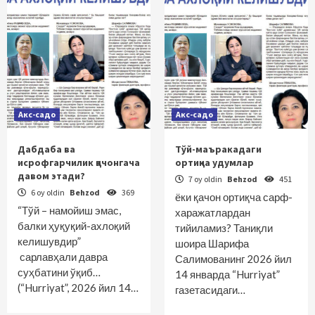
Акс-садо
Акс-садо
Дабдаба ва
Тўй-маъракадаги
исрофгарчилик қачонгача
ортиқча удумлар
давом этади?
7 oy oldin
Behzod
451
6 oy oldin
Behzod
369
ёки қачон ортиқча сарф-
“Тўй – намойиш эмас,
харажатлардан
балки ҳуқуқий-ахлоқий
тийиламиз? Таниқли
келишувдир”
шоира Шарифа
сарлавҳали давра
Салимованинг 2026 йил
суҳбатини ўқиб…
14 январда “Hurriyat”
(“Hurriyat”, 2026 йил 14…
газетасидаги…