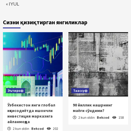
« IYUL
Сизни қизиқтирган янгиликлар
Эътироф
Таассуф
Ўзбекистон янги глобал
90 йиллик нашрнинг
иқтисодиётда ишончли
маёғи сўндими?
инвестиция марказига
2 kun oldin
Behzod
158
айланмоқда
2 kun oldin
Behzod
202