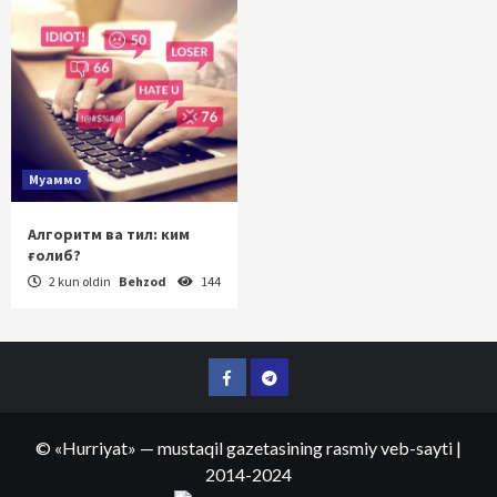
Муаммо
Алгоритм ва тил: ким
ғолиб?
2 kun oldin
Behzod
144
Facebook
Telegram
©
«Hurriyat»
— mustaqil gazetasining rasmiy veb-sayti
|
2014-2024