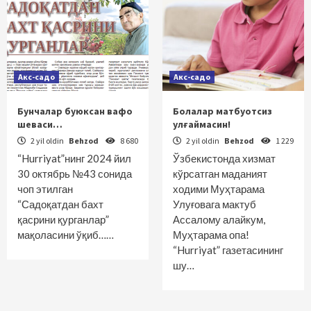
Акс-садо
Акс-садо
Бунчалар буюксан вафо
Болалар матбуотсиз
шеваси…
улғаймасин!
2 yil oldin
Behzod
8 680
2 yil oldin
Behzod
1 229
“Hurriyat”нинг 2024 йил
Ўзбекистонда хизмат
30 октябрь №43 сонида
кўрсатган маданият
чоп этилган
ходими Муҳтарама
“Садоқатдан бахт
Улуғовага мактуб
қасрини қурганлар”
Ассалому алайкум,
мақоласини ўқиб……
Муҳтарама опа!
“Hurriyat” газетасининг
шу…