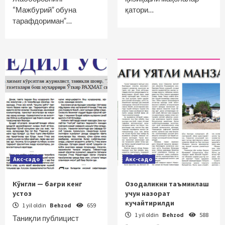
“Мажбурий” обуна
қатори…
тарафдориман”…
Акс-садо
Акс-садо
Кўнгли — бағри кенг
Озодаликни таъминлаш
устоз
учун назорат
кучайтирилди
1 yil oldin
Behzod
659
1 yil oldin
Behzod
588
Таниқли публицист