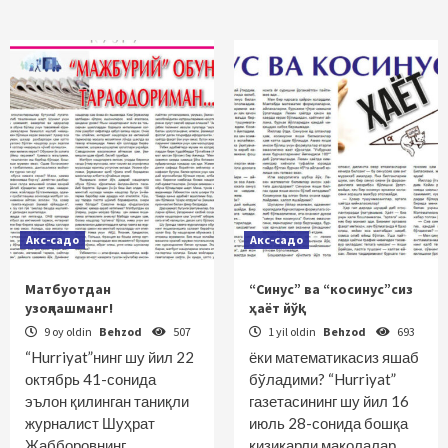
Акс-садо
Акс-садо
Матбуотдан
“Синус” ва “косинус”сиз
узоқлашманг!
ҳаёт йўқ!
9 oy oldin
Behzod
507
1 yil oldin
Behzod
693
“Hurriyat”нинг шу йил 22
ёки математикасиз яшаб
октябрь 41-сонида
бўладими? “Hurriyat”
эълон қилинган таниқли
газетасининг шу йил 16
журналист Шуҳрат
июль 28-сонида бошқа
Жабборовнинг
қизиқарли мақолалар