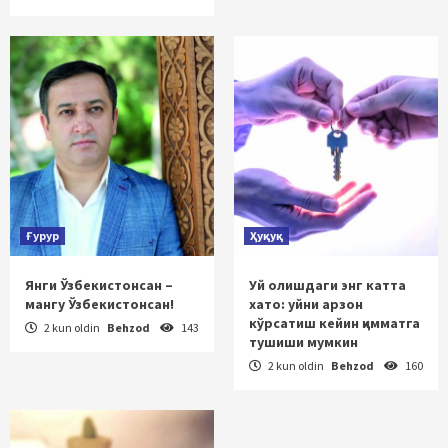
Ғурур
Ҳуқуқ
Янги Ўзбекистонсан –
Уй олишдаги энг катта
мангу Ўзбекистонсан!
хато: уйни арзон
кўрсатиш кейин қимматга
2 kun oldin
Behzod
143
тушиши мумкин
2 kun oldin
Behzod
160