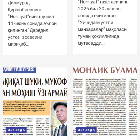
“Hurriyat” газетасининг
Дилмурод
2025 йил 30 апрель
Қирғизбоевнинг
сонида ёритилган
“Hurriyat”нинг шу йил
“Уйчидаги уятли
11-июнь сонида эълон
манзаралар” мақоласи
қилинган “Дарёдил
туман ҳокимлигида
устоз” эссесини
мутасадди…
мириқиб…
Акс-садо
Акс-садо