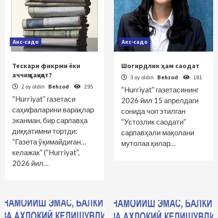
Акс-садо
Акс-садо
Тескари фикрми ёки
Шогирдлик ҳам саодат
аччиқ ҳақиқат?
3 oy oldin
Behzod
181
2 oy oldin
Behzod
295
“Hurriyat” газетасининг
“Hurriyat” газетаси
2026 йил 15 апрелдаги
саҳифаларини варақлар
сонида чоп этилган
эканман, бир сарлавҳа
“Устозлик саодати”
диққатимни тортди:
сарлавҳали мақолани
“Газета ўқимайдиган…
мутолаа қилар…
келажак” (“Hurriyat”,
2026 йил…