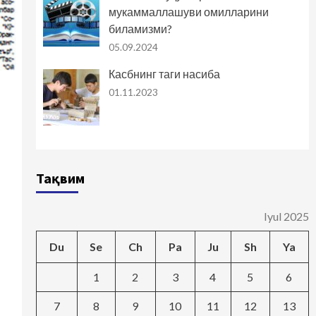
мукаммаллашуви омилларини
биламизми?
05.09.2024
Касбнинг таги насиба
01.11.2023
Тақвим
Iyul 2025
Du
Se
Ch
Pa
Ju
Sh
Ya
1
2
3
4
5
6
7
8
9
10
11
12
13