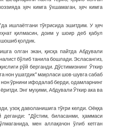
поэзияда ҳеч кимга ўхшамаган, ҳеч кимга
”да ишлаётгани тўғрисида эшитдим. У ҳеч
меҳнат қилмасин, доим у шоир деб қабул
н шошиб қолдик.
ишга олган экан, қисқа пайтда Абдували
налист бўлиб танила бошлади. Эсласангиз,
қислиги рўй берганди. Дўстимизнинг Ўткир
га нон ушатдик” мақоласи шов-шувга сабаб
 нон ўрнини ифодалаб берди, одамларнинг
ёритди. Энг муҳими, Абдували Ўткир ака ва
лди, узоқ даволанишига тўғри келди. Оёққа
 деганди: “Дўстим, биласанми, ҳаммаси
бўлмаганида, мен аллақачон ўлиб кетган