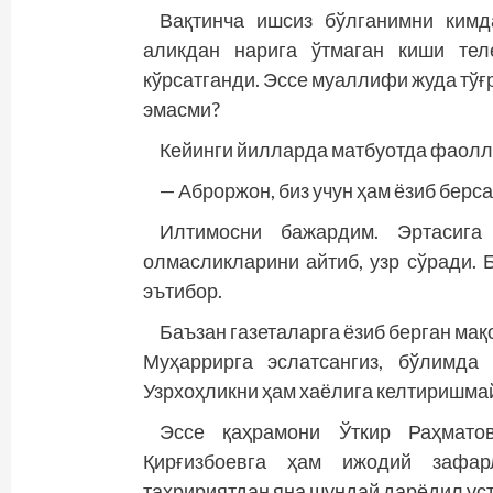
Вақтинча ишсиз бўлганимни кимд
аликдан нарига ўтмаган киши тел
кўрсатганди. Эссе муаллифи жуда тўғ
эмасми?
Кейинги йилларда матбуотда фаолла
— Аброржон, биз учун ҳам ёзиб берса
Илтимосни бажардим. Эртасиг
олмасликларини айтиб, узр сўради. 
эътибор.
Баъзан газеталарга ёзиб берган ма
Муҳаррирга эслатсангиз, бўлимда 
Узрхоҳликни ҳам хаёлига келтиришм
Эссе қаҳрамони Ўткир Раҳмато
Қирғизбоевга ҳам ижодий зафар
таҳририятдан яна шундай дарёдил уст