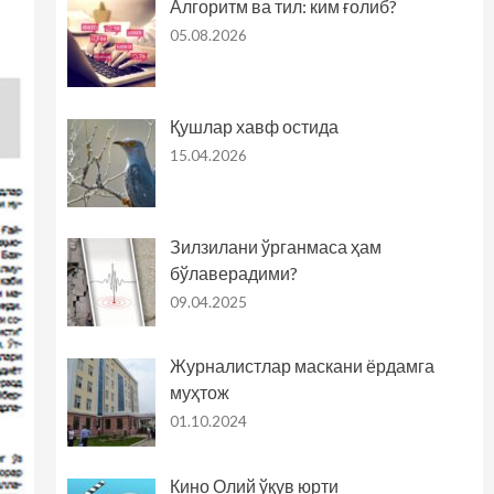
Алгоритм ва тил: ким ғолиб?
05.08.2026
Қушлар хавф остида
15.04.2026
Зилзилани ўрганмаса ҳам
бўлаверадими?
09.04.2025
Журналистлар маскани ёрдамга
муҳтож
01.10.2024
Кино Олий ўқув юрти