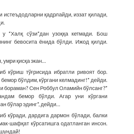
би истеъдодларни қадрлайди, иззат қилади,
и.
 у “Халқ сўзи”дан узоққа кетмади. Бош
ининг бевосита ёнида бўлди. Ижод қилди.
, умри қисқа экан…
б кўриш тўғрисида ибратли ривоят бор.
 бемор бўлдим, кўргани келмадинг!” дейди.
ани бораман? Сен Роббул Оламийн бўлсанг?”
андам бемор бўлди. Агар уни кўргани
ган бўлар эдинг”, дейди…
иб кўради, дардига дармон бўлади, балки
ўмак-шафқат кўрсатишга одатланган инсон.
 шундай!