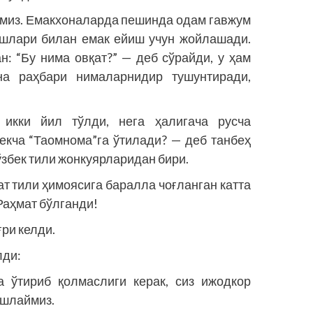
ймиз. Емакхоналарда пешинда одам гавжум
ошлари билан емак ейиш учун жойлашади.
н: “Бу нима овқат?” — деб сўрайди, у ҳам
а раҳбари нималарнидир тушунтиради,
 икки йил тўлди, нега ҳалигача русча
екча “Таомнома”га ўтилади? — деб танбеҳ
ўзбек тили жонкуярларидан бири.
т тили ҳимоясига баралла чоғланган катта
Раҳмат бўлганди!
ри келди.
лди:
а ўтириб қолмаслиги керак, сиз ижодкор
 ишлаймиз.