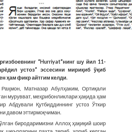
ғизбоевнинг “Hurriyat”нинг шу йил 11-
рёдил устоз” эссесини мириқиб ўқиб
мен ҳам фикр айтгим келди.
Раҳмон, Матназар Абулҳаким, Ортиқали
тган мурувват, меҳрибонликлари ҳақида ҳам
оир Абдували Қутбиддиннинг устоз Ўткир
уни давом эттирмоқчиман.
ўлган биродаримизни Аллоҳ ҳақиқий шоир
лк шеърларини пахта териб, ҳориб келган