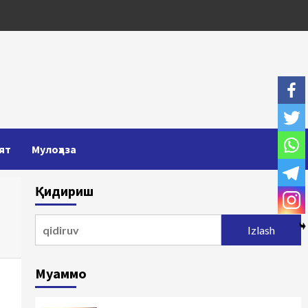
ят
Мулоҳаза
Қидириш
Qidirshish:
Муаммо