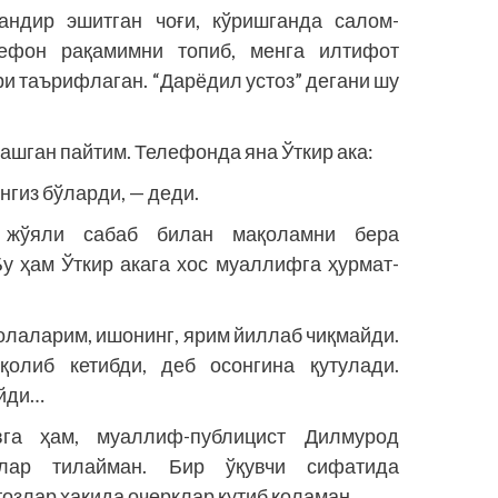
андир эшитган чоғи, кўришганда салом-
ефон рақамимни топиб, менга илтифот
ри таърифлаган. “Дарёдил устоз” дегани шу
шган пайтим. Телефонда яна Ўткир ака:
нгиз бўларди, — деди.
а жўяли сабаб билан мақоламни бера
Бу ҳам Ўткир акага хос муаллифга ҳурмат-
қолаларим, ишонинг, ярим йиллаб чиқмайди.
қолиб кетибди, деб осонгина қутулади.
айди…
вга ҳам, муаллиф-публицист Дилмурод
лар тилайман. Бир ўқувчи сифатида
озлар ҳақида очерклар кутиб қоламан.