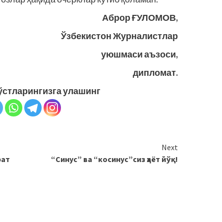
Аброр ҒУЛОМОВ,
Ўзбекистон Журналистлар
уюшмаси аъзоси,
дипломат.
ўстларингизга улашинг
Next
ат
“Синус” ва “косинус”сиз ҳаёт йўқ!