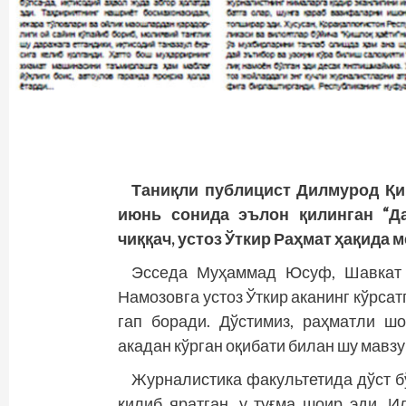
Таниқли публицист Дилмурод Қир
июнь сонида эълон қилинган “Да
чиққач, устоз Ўткир Раҳмат ҳақида 
Эсседа Муҳаммад Юсуф, Шавкат 
Намозовга устоз Ўткир аканинг кўрса
гап боради. Дўстимиз, раҳматли ш
акадан кўрган оқибати билан шу мавз
Журналистика факультетида дўст б
қилиб яратган, у туғма шоир эди. И