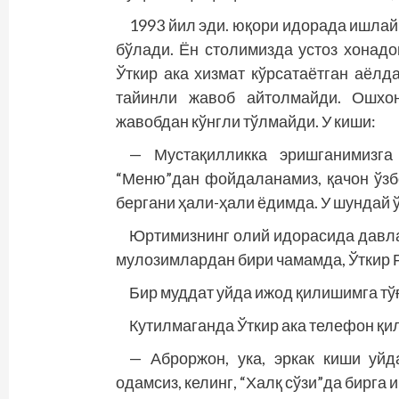
1993 йил эди. юқори идорада ишла
бўлади. Ён столимизда устоз хонад
Ўткир ака хизмат кўрсатаётган аёлда
тайинли жавоб айтолмайди. Ошхон
жавобдан кўнгли тўлмайди. У киши:
— Мустақилликка эришганимизга
“Меню”дан фойдаланамиз, қачон ўзб
бергани ҳали-ҳали ёдимда. У шундай 
Юртимизнинг олий идорасида давла
мулозимлардан бири чамамда, Ўткир 
Бир муддат уйда ижод қилишимга тўғ
Кутилмаганда Ўткир ака телефон қи
— Аброржон, ука, эркак киши уйд
одамсиз, келинг, “Халқ сўзи”да бирга