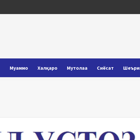
Т
Муаммо
Халқаро
Мутолаа
Сиёсат
Шеъри