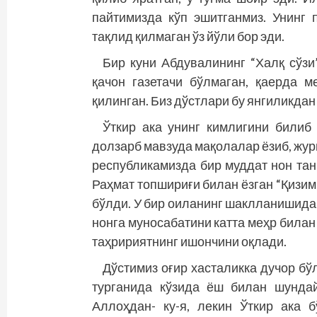
пайтимизда кўп эшитганмиз. Унинг 
тақлид қилмаган ўз йўли бор эди.
Бир куни Абдувалининг “Халқ сўзи
қачон газетачи бўлмаган, қаерда 
қилинган. Биз дўстлари бу янгиликда
Ўткир ака унинг кимлигини билиб 
долзарб мавзуда мақолалар ёзиб, жур
республикамизда бир муддат нон тан
Раҳмат топшириғи билан ёзган “Қизим
бўлди. У бир оиланинг шаклланишида
нонга муносабатини катта меҳр билан 
таҳририятнинг ишончини оқлади.
Дўстимиз оғир хасталикка дучор бў
турганида кўзида ёш билан шундай
Аллоҳдан- ку-я, лекин Ўткир ака 