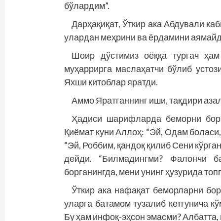
бўлардим”.
Дарҳақиқат, Ўткир ака Абдували ка
улардан меҳрини ва ёрдамини аямайд
Шоир дўстимиз оёққа тургач ҳам
муҳаррирга маслаҳатчи бўлиб устоз
Яхши китоблар яратди.
Аммо Яратганнинг иши, тақдири азал
Ҳадиси шарифларда беморни бори
Қиёмат куни Аллоҳ: “Эй, Одам боласи,
“Эй, Роббим, қандоқ қилиб Сени кўрг
дейди. “Билмадингми? Фалончи б
борганингда, мени унинг ҳузурида топ
Ўткир ака нафақат беморларни бор
уларга батамом тузалиб кетгунича к
Бу ҳам инфоқ-эҳсон эмасми? Албатта,