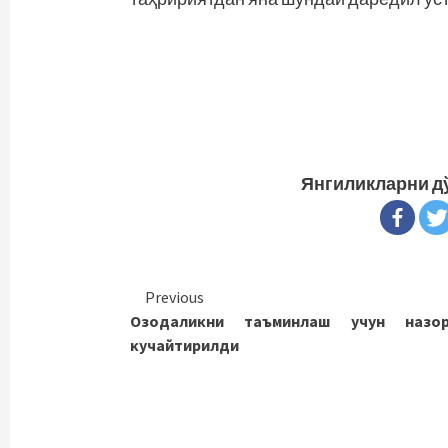
Янгиликларни д
Continue
Previous
Озодаликни таъминлаш учун назор
Reading
кучайтирилди