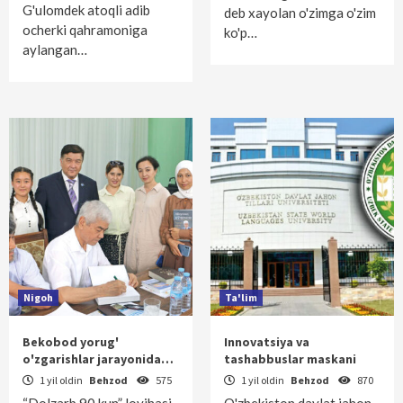
G'ulomdek atoqli adib
deb xayolan o'zimga o'zim
ocherki qahramoniga
ko'p…
aylangan…
Nigoh
Ta'lim
Bekobod yorug'
Innovatsiya va
o'zgarishlar jarayonida…
tashabbuslar maskani
1 yil oldin
Behzod
575
1 yil oldin
Behzod
870