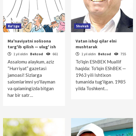
Ko'zgu
Shukuh
Ma'naviyatni xolisona
Vatan ishqi qilar elni
targ'ib qilish — ulug' ish
mushtarak
1 yil oldin
Behzod
661
1 yil oldin
Behzod
755
Assalomu alaykum, aziz
To'lqin EShBEK Muallif
“Hurriyat” gazetasi
haqida: To'lqin EShBEK —
jamoasi! Sizlarga
1963 yili Ishtixon
salomlarimni yo'llayman
tumanida tug'ilgan. 1985
va qalamingizda bitgan
yilda Toshkent…
har bir satr…