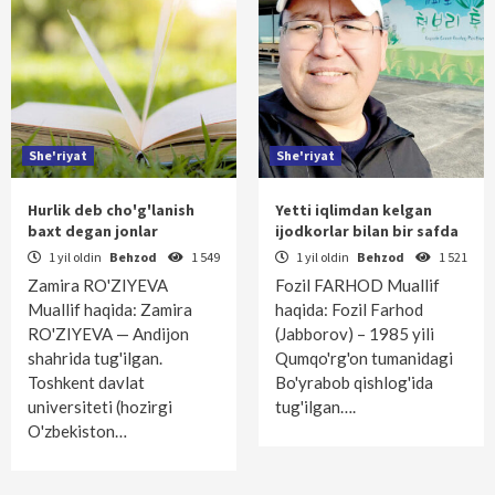
She'riyat
She'riyat
Hurlik deb cho'g'lanish
Yetti iqlimdan kelgan
baxt degan jonlar
ijodkorlar bilan bir safda
1 yil oldin
Behzod
1 549
1 yil oldin
Behzod
1 521
Zamira RO'ZIYEVA
Fozil FARHOD Muallif
Muallif haqida: Zamira
haqida: Fozil Farhod
RO'ZIYEVA — Andijon
(Jabborov) – 1985 yili
shahrida tug'ilgan.
Qumqo'rg'on tumanidagi
Toshkent davlat
Bo'yrabob qishlog'ida
universiteti (hozirgi
tug'ilgan….
O'zbekiston…