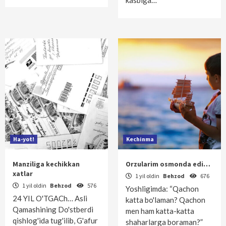
kasbiga…
Ha-yot!
Kechinma
Manziliga kechikkan
Orzularim osmonda edi…
xatlar
1 yil oldin
Behzod
676
1 yil oldin
Behzod
576
Yoshligimda: “Qachon
24 YIL O'TGACh… Asli
katta bo'laman? Qachon
Qamashining Do'stberdi
men ham katta-katta
qishlog'ida tug'ilib, G'afur
shaharlarga boraman?”