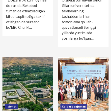
“Dolzarb 90 kun” loyihasi
O'zbekiston davlat jahon
doirasida Bekobod
tillari universitetida
tumanida o'tkaziladigan
talabalarning
kitob taqdimotiga taklif
tashabbuslari har
etishganida xursand
tomonlama qo'llab-
bo'ldik. Chunki…
quvvatlanadi So'nggi
yillarda yurtimizda
yoshlarga bo'lgan…
Islohot
Xalqaro anjuman