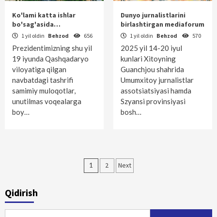
Ko'lami katta ishlar
Dunyo jurnalistlarini
bo'sag'asida…
birlashtirgan mediaforum
1 yil oldin
Behzod
656
1 yil oldin
Behzod
570
Prezidentimizning shu yil
2025 yil 14-20 iyul
19 iyunda Qashqadaryo
kunlari Xitoyning
viloyatiga qilgan
Guanchjou shahrida
navbatdagi tashrifi
Umumxitoy jurnalistlar
samimiy muloqotlar,
assotsiatsiyasi hamda
unutilmas voqealarga
Szyansi provinsiyasi
boy…
bosh…
Maqolalar
1
2
Next
bo‘yicha
Qidirish
harakatlanish
Qidirshish: