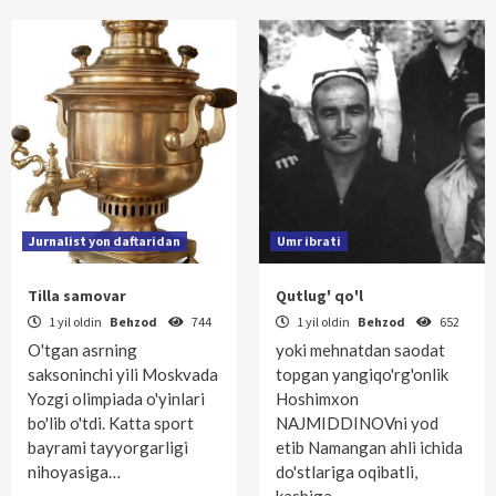
Jurnalist yon daftaridan
Umr ibrati
Tilla samovar
Qutlug' qo'l
1 yil oldin
Behzod
744
1 yil oldin
Behzod
652
O'tgan asrning
yoki mehnatdan saodat
saksoninchi yili Moskvada
topgan yangiqo'rg'onlik
Yozgi olimpiada o'yinlari
Hoshimxon
bo'lib o'tdi. Katta sport
NAJMIDDINOVni yod
bayrami tayyorgarligi
etib Namangan ahli ichida
nihoyasiga…
do'stlariga oqibatli,