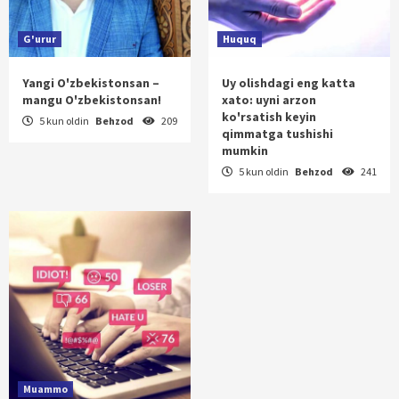
G'urur
Huquq
Yangi O'zbekistonsan –
Uy olishdagi eng katta
mangu O'zbekistonsan!
xato: uyni arzon
ko'rsatish keyin
5 kun oldin
Behzod
209
qimmatga tushishi
mumkin
5 kun oldin
Behzod
241
Muammo