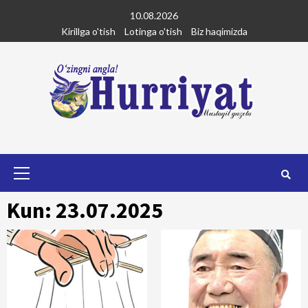
Skip
10.08.2026
to
Kirillga o'tish
Lotinga o'tish
Biz haqimizda
content
Primary
Menu
Kun: 23.07.2025