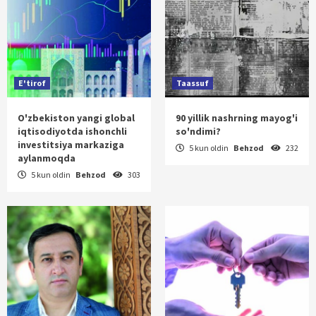
E'tirof
Taassuf
O'zbekiston yangi global
90 yillik nashrning mayog'i
iqtisodiyotda ishonchli
so'ndimi?
investitsiya markaziga
5 kun oldin
Behzod
232
aylanmoqda
5 kun oldin
Behzod
303