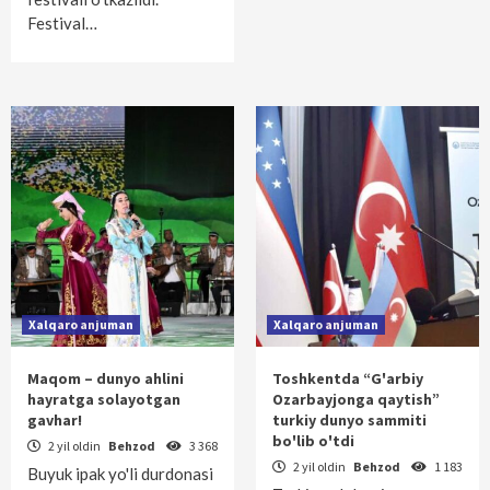
Festival…
Xalqaro anjuman
Xalqaro anjuman
Maqom – dunyo ahlini
Toshkentda “G'arbiy
hayratga solayotgan
Ozarbayjonga qaytish”
gavhar!
turkiy dunyo sammiti
bo'lib o'tdi
2 yil oldin
Behzod
3 368
2 yil oldin
Behzod
1 183
Buyuk ipak yo'li durdonasi