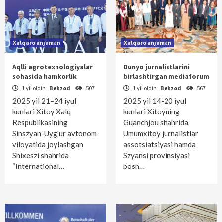
Xalqaro anjuman
Xalqaro anjuman
Aqlli agrotexnologiyalar
Dunyo jurnalistlarini
sohasida hamkorlik
birlashtirgan mediaforum
1 yil oldin
Behzod
507
1 yil oldin
Behzod
567
2025 yil 21–24 iyul
2025 yil 14-20 iyul
kunlari Xitoy Xalq
kunlari Xitoyning
Respublikasining
Guanchjou shahrida
Sinszyan-Uyg'ur avtonom
Umumxitoy jurnalistlar
viloyatida joylashgan
assotsiatsiyasi hamda
Shixeszi shahrida
Szyansi provinsiyasi
“International…
bosh…