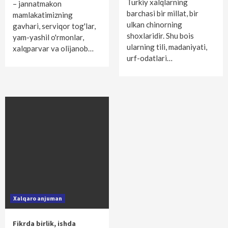
Turkiy xalqlarning
– jannatmakon
barchasi bir millat, bir
mamlakatimizning
ulkan chinorning
gavhari, serviqor tog'lar,
shoxlaridir. Shu bois
yam-yashil o'rmonlar,
ularning tili, madaniyati,
xalqparvar va olijanob…
urf-odatlari…
Xalqaro anjuman
Fikrda birlik, ishda