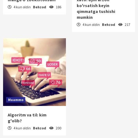
ko'rsatish keyin
4 kun oldin
Behzod
186
qimmatga tushishi
mumkin
4 kun oldin
Behzod
217
Muammo
Algoritm va til: kim
g'olib?
4 kun oldin
Behzod
200