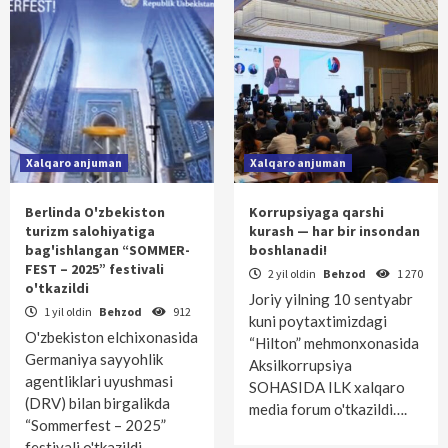
Xalqaro anjuman
Xalqaro anjuman
Berlinda O'zbekiston
Korrupsiyaga qarshi
turizm salohiyatiga
kurash — har bir insondan
bag'ishlangan “SOMMER-
boshlanadi!
FEST – 2025” festivali
2 yil oldin
Behzod
1 270
o'tkazildi
Joriy yilning 10 sentyabr
1 yil oldin
Behzod
912
kuni poytaxtimizdagi
O'zbekiston elchixonasida
“Hilton” mehmonxonasida
Germaniya sayyohlik
Aksilkorrupsiya
agentliklari uyushmasi
SOHASIDA ILK xalqaro
(DRV) bilan birgalikda
media forum o'tkazildi….
“Sommerfest – 2025”
festivali o'tkazildi.