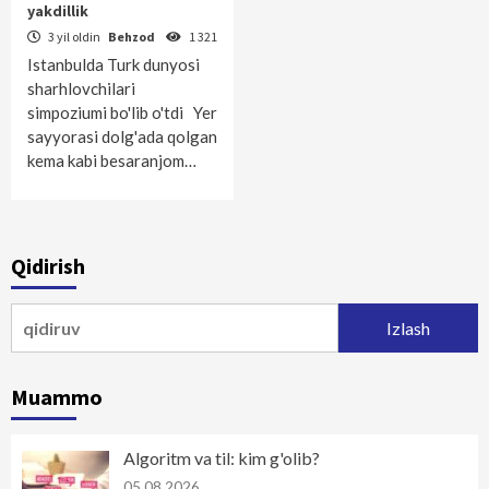
yakdillik
3 yil oldin
Behzod
1 321
Istanbulda Turk dunyosi
sharhlovchilari
simpoziumi bo'lib o'tdi Yer
sayyorasi dolg'ada qolgan
kema kabi besaranjom…
Qidirish
Qidirshish:
Muammo
Algoritm va til: kim g'olib?
05.08.2026