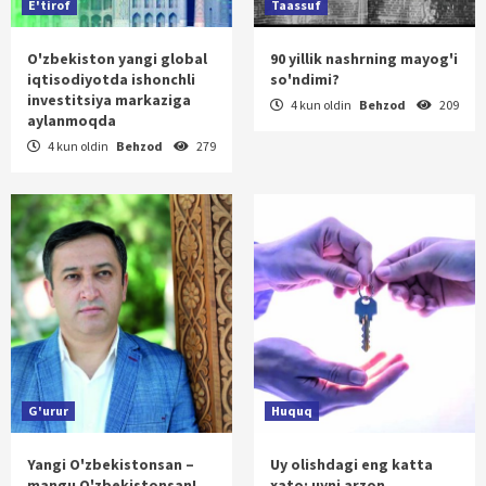
E'tirof
Taassuf
O'zbekiston yangi global
90 yillik nashrning mayog'i
iqtisodiyotda ishonchli
so'ndimi?
investitsiya markaziga
4 kun oldin
Behzod
209
aylanmoqda
4 kun oldin
Behzod
279
G'urur
Huquq
Yangi O'zbekistonsan –
Uy olishdagi eng katta
mangu O'zbekistonsan!
xato: uyni arzon