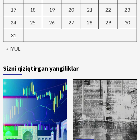
17
18
19
20
21
22
23
24
25
26
27
28
29
30
31
« IYUL
Sizni qiziqtirgan yangiliklar