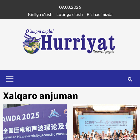
Skip
09.08.2026
to
Kirillga o'tish
Lotinga o'tish
Biz haqimizda
content
Primary
Menu
Xalqaro anjuman