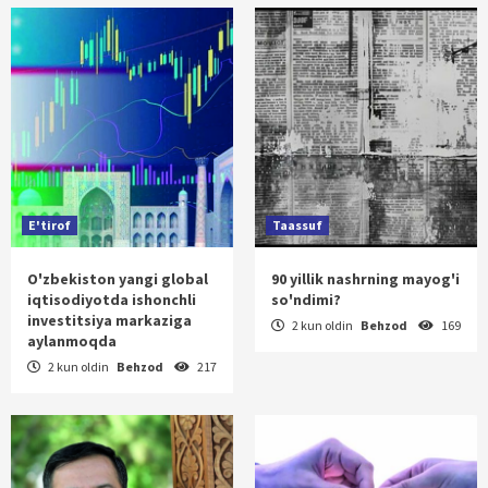
E'tirof
Taassuf
O'zbekiston yangi global
90 yillik nashrning mayog'i
iqtisodiyotda ishonchli
so'ndimi?
investitsiya markaziga
2 kun oldin
Behzod
169
aylanmoqda
2 kun oldin
Behzod
217