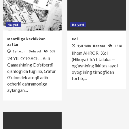
Ha-yot!
Ha-yot!
Manziliga kechikkan
Xol
xatlar
4 yil oldin
Behzod
1 818
1 yil oldin
Behzod
568
Ilhom AHROR Xol
24 YIL O'TGACh… Asli
(Hikoya) To'rt talaba —
Qamashining Do'stberdi
og'aynining ikkitasi ayol
qishlog'ida tug'ilib, G'afur
oyog'ining tirnog'idan
G'ulomdek atoqli adib
tortib,…
ocherki qahramoniga
aylangan…