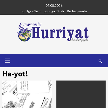
Skip
07.08.2026
to
Kirillga o'tish
Lotinga o'tish
Biz haqimizda
content
Primary
Menu
Ha-yot!