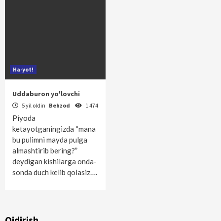
Ha-yot!
Uddaburon yo'lovchi
5 yil oldin
Behzod
1 474
Piyoda
ketayotganingizda “mana
bu pulimni mayda pulga
almashtirib bering?”
deydigan kishilarga onda-
sonda duch kelib qolasiz….
Qidirish