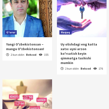
G'urur
Huquq
Yangi O'zbekistonsan –
Uy olishdagi eng katta
mangu O'zbekistonsan!
xato: uyni arzon
ko'rsatish keyin
2 kun oldin
Behzod
155
qimmatga tushishi
mumkin
2 kun oldin
Behzod
176