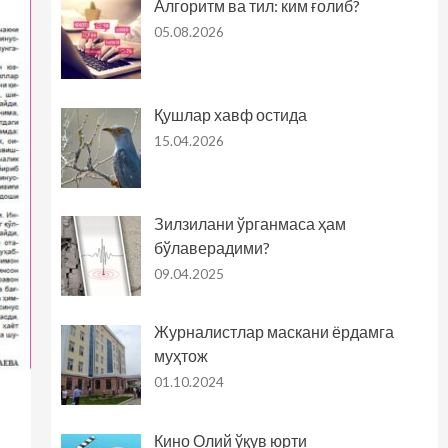
Алгоритм ва тил: ким ғолиб?
05.08.2026
Қушлар хавф остида
15.04.2026
Зилзилани ўрганмаса ҳам
бўлаверадими?
09.04.2025
Журналистлар маскани ёрдамга
муҳтож
01.10.2024
Кино Олий ўқув юрти