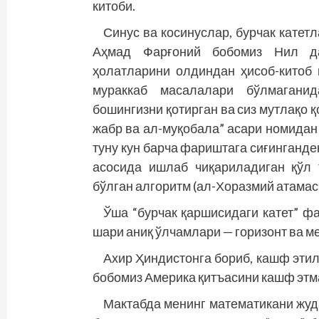
китоби.
Синус ва косинуслар, бурчак катет
Аҳмад Фарғоний бобомиз Нил да
ҳолатларини олдиндан ҳисоб-китоб
мураккаб масалалари бўлмаганид
бошингизни қотирган ва сиз мутлақо 
жабр ва ал-муқобала” асари номидан
туну кун барча фариштага сиғинганде
асосида ишлаб чиқариладиган қўл
бўлган алгоритм (ал-Хоразмий атама
Ўша “бурчак қаршисидаги катет” ф
шари аниқ ўлчамлари — горизонт ва м
Ахир Ҳиндистонга бориб, кашф эти
бобомиз Америка қитъасини кашф эт
Мактабда менинг математикани жуда