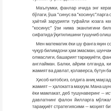
Маълумки, фанлар ичида энг кераг
бўлаги, ўша “синус ва “косинус”ларга
ҳаётий зарурияти туфайли юзага ке
“косинус” ўзи нима эканлигини би
сифатида ўқитилишини тушуниб олиш 
Мен математик ёки шу фанга яқин с
чуқур билимдони ҳам эмасман, шунча
олмаслиги, башарият тараққиёти, фан
англайман. Балки, айрим олганда, 
жамият ва давлат, қолаверса, бутун б
Ҳисоб-китобсиз, олдига аниқ мақса
жамият — ҳалокатга маҳкум. Мана шун
ёки мамлакат, деб тушунаверинг — и
давлатнинг фалон йилларга мўлжал
тараққиёт стратегиясими — моҳият би