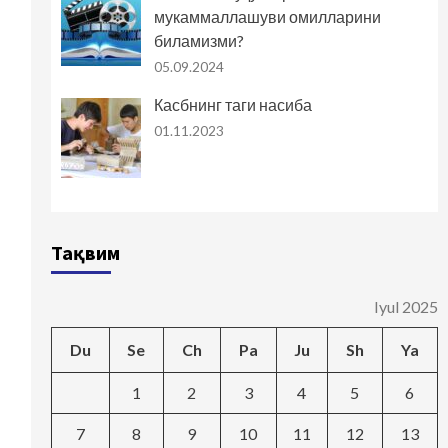
мукаммаллашуви омилларини
биламизми?
05.09.2024
Касбнинг таги насиба
01.11.2023
Тақвим
Iyul 2025
Du
Se
Ch
Pa
Ju
Sh
Ya
1
2
3
4
5
6
7
8
9
10
11
12
13