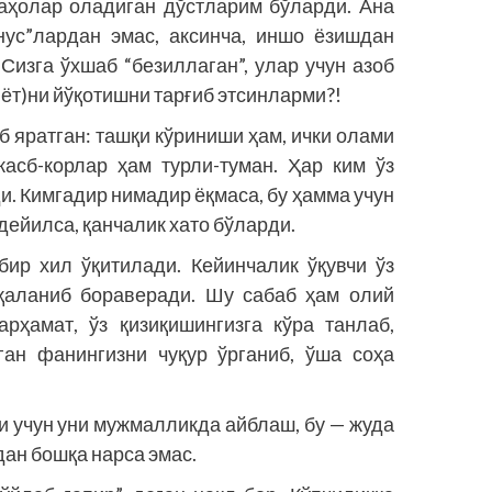
аҳолар оладиган дўстларим бўларди. Ана
нус”лардан эмас, аксинча, иншо ёзишдан
Сизга ўхшаб “безиллаган”, улар учун азоб
иёт)ни йўқотишни тарғиб этсинларми?!
б яратган: ташқи кўриниши ҳам, ички олами
касб-корлар ҳам турли-туман. Ҳар ким ўз
и. Кимгадир нимадир ёқмаса, бу ҳамма учун
ейилса, қанчалик хато бўларди.
ир хил ўқитилади. Кейинчалик ўқувчи ўз
ақаланиб бораверади. Шу сабаб ҳам олий
рҳамат, ўз қизиқишингизга кўра танлаб,
ган фанингизни чуқур ўрганиб, ўша соҳа
 учун уни мужмалликда айблаш, бу — жуда
ан бошқа нарса эмас.