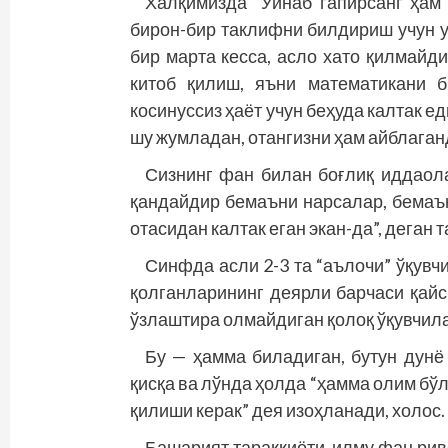
Халқимизда “Ўйнаб гапирсанг ҳам 
бирон-бир таклифни билдириш учун ун
бир марта кесса, асло хато қилмайди.
китоб қилиш, яъни математикани 
косинуссиз ҳаёт учун беҳуда калтак 
шу жумладан, отангизни ҳам айблаган
Сизнинг фан билан боғлиқ иддаола
қандайдир бемаъни нарсалар, бемаън
отасидан калтак еган экан-да”, деган 
Синфда асли 2-3 та “аълочи” ўқувчи
қолганларининг деярли барчаси қай
ўзлаштира олмайдиган қолоқ ўқувчил
Бу — ҳамма биладиган, бутун дунё
қисқа ва лўнда ҳолда “ҳамма олим бў
қилиши керак” дея изоҳланади, холос.
Башарият тараққиёти, илму фан рив