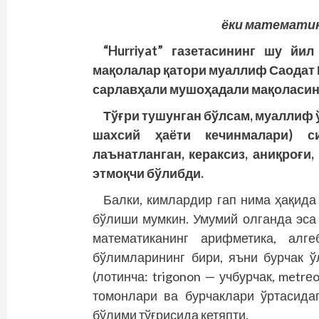
ёки математик
“Hurriyat” газетасининг шу йи
мақолалар қатори муаллиф Саодат 
сарлавҳали мушоҳадали мақоласин
Тўғри тушунган бўлсам, муаллиф ў
шахсий ҳаёти кечинмалари) с
лаънатланган, кераксиз, аниқроғи
этмоқчи бўлибди.
Балки, кимлардир гап нима ҳақида
бўлиши мумкин. Умумий олганда эса 
математиканинг арифметика, алге
бўлимларининг бири, яъни бурчак 
(лотинча: trigonon — учбурчак, metr
томонлари ва бурчаклари ўртасида
бўлими тўғрисида кетяпти.