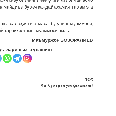
лмайди ва бу ҳеч қандай аҳамиятга ҳам эга
шга салоҳияти етмаса, бу унинг муаммоси,
ий тараққиётнинг муаммоси эмас.
Маъмуржон БОЗОРАЛИЕВ
ўстларингизга улашинг
Next
Матбуотдан узоқлашманг!