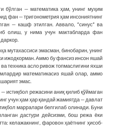
и бўлган — математика ҳам, унинг муҳим
 оид фан — тригонометрия ҳам инсониятнинг
лган — кашф этилган. Аввало, “синус” ва
либ олиш, у нима учун мактабларда фан
даркор.
оҳа мутахассиси эмасман, бинобарин, унинг
ки ижодкорман. Аммо бу фансиз инсон яшай
 ва техника асло ривож топмаслигини яхши
кимлардир математикасиз яшай олар, аммо
ашарият эмас.
д — истиқбол режасини аниқ қилиб қўймаган
инг учун ҳам ҳар қандай жамиятда — давлат
стиқбол марралари белгилаб олинади. Буни
ланган дастури дейсизми, бош режа ёки
тта: келажакнинг, фаровон ҳаётнинг ҳисоб-