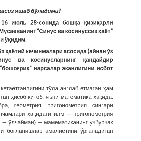
асиз яшаб бўладими?
л 16 июль 28-сонида бошқа қизиқарли
Мусаеванинг “Синус ва косинуссиз ҳаёт”
и ўқидим.
з ҳаётий кечинмалари асосида (айнан ўз
инус ва косинусларнинг қандайдир
, “бошоғриқ” нарсалар эканлигини исбот
 кетаётганлигини тўла англаб етмаган ҳам
гап ҳисоб-китоб, яъни математика ҳақида,
бра, геометрия, тригонометрия сингари
ўлчамлари ҳақидаги илм — тригонометрия
еo — ўлчайман) — мамематиканинг учбурчак
ги боғланишлар амалиётини ўрганадиган