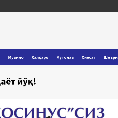
Т
Муаммо
Халқаро
Мутолаа
Сиёсат
Шеъри
аёт йўқ!