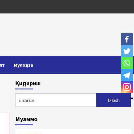
ят
Мулоҳаза
Қидириш
Qidirshish:
Муаммо