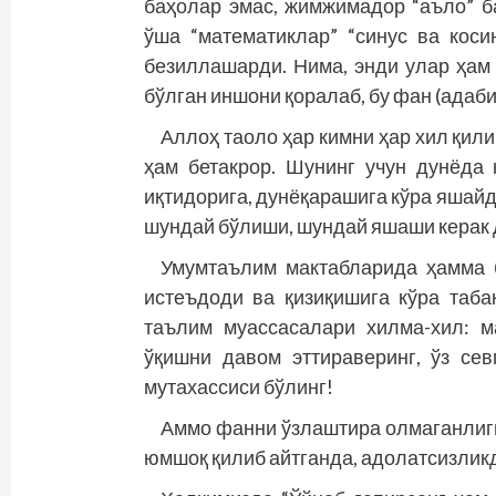
баҳолар эмас, жимжимадор “аъло” б
ўша “математиклар” “синус ва коси
безиллашарди. Нима, энди улар ҳам 
бўлган иншони қоралаб, бу фан (адаб
Аллоҳ таоло ҳар кимни ҳар хил қили
ҳам бетакрор. Шунинг учун дунёда 
иқтидорига, дунёқарашига кўра яшайд
шундай бўлиши, шундай яшаши керак д
Умумтаълим мактабларида ҳамма б
истеъдоди ва қизиқишига кўра таб
таълим муассасалари хилма-хил: ма
ўқишни давом эттираверинг, ўз сев
мутахассиси бўлинг!
Аммо фанни ўзлаштира олмаганлиги
юмшоқ қилиб айтганда, адолатсизликд