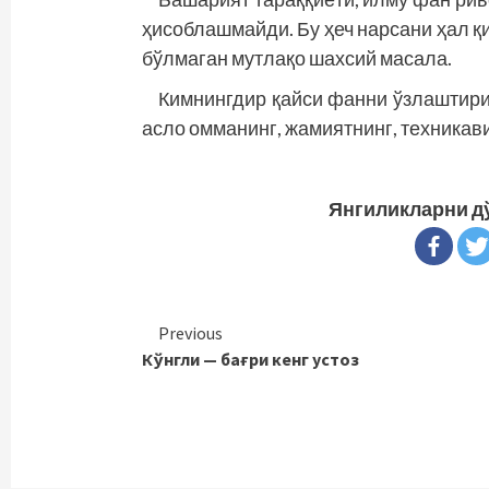
ҳисоблашмайди. Бу ҳеч нарсани ҳал қи
бўлмаган мутлақо шахсий масала.
Кимнингдир қайси фанни ўзлаштири
асло омманинг, жамиятнинг, техникав
Янгиликларни д
Continue
Previous
Кўнгли — бағри кенг устоз
Reading