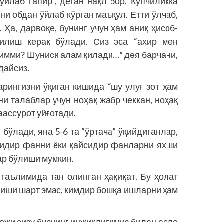
ўйлаб гапир”, деган нақл бор. Кўпчиликка
и обдан ўйлаб кўрган маъқул. Етти ўлчаб,
 Ҳа, дарвоқе, бунинг учун ҳам аниқ ҳисоб-
билиш керак бўлади. Сиз эса “ахир мен
едимми? Шуниси алам қилади…” дея барчани,
дайсиз.
рингизни ўқиган кишида “шу улуғ зот ҳам
и талаблар учун ноҳақ жабр чеккан, ноҳақ
таассурот уйғотади.
 бўлади, яна 5-6 та “ўртача” ўқийдиганлар,
сидир фанни ёки қайсидир фанларни яхши
ар бўлиши мумкин.
 таълимида тан олинган ҳақиқат. Бу ҳолат
лиши шарт эмас, кимдир бошқа ишларни ҳам
ожи сизу бизнинг инжиқлигимиз билан асло