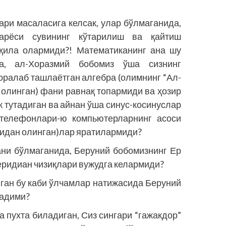
лари масаласига келсак, улар бўлмаганида,
рёси сувининг кўтарилиш ва қайтиш
 қила олармиди?! Математиканинг ана шу
а, ал-Хоразмий бобомиз ўша сизнинг
қоралаб ташлаётган алгебра (олимнинг “Ал-
 олинган) фани равнақ топармиди ва ҳозир
к тутадиган ва айнан ўша синус-косинуслар
 телефонлари-ю компьютерларнинг асоси
сидан олинган)лар яратилармиди?
ани бўлмаганида, Беруний бобомизнинг Ер
еридиан чизиқлари вужудга келармиди?
лган бу каби ўлчамлар натижасида Беруний
мадими?
 пухта биладиган, Сиз сингари “гажакдор”