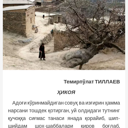
Темирпўлат ТИЛЛАЕВ
ҲИКОЯ
Адоғи кўринмайдиган совуқ ва изғирин ҳамма
нарсани тошдек қотирган, уй олдидаги тутнинг
қучоққа сиғмас танаси янада қорайиб, шип-
шийдам шох-шаббалари қиров боғлаб,