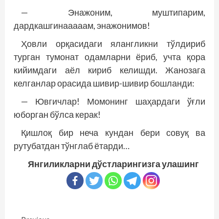
— Энажоним, муштипарим,
дардкашгинааааам, энажонимов!
Ҳовли орқасидаги ялангликни тўлдириб
турган тумонат одамларни ёриб, учта қора
кийимдаги аёл кириб келишди. Жанозага
келганлар орасида шивир-шивир бошланди:
— Ювгичлар! Момонинг шаҳардаги ўғли
юборган бўлса керак!
Қишлоқ бир неча кундан бери совуқ ва
рутубатдан тўнглаб ётарди…
Янгиликларни дўстларингизга улашинг