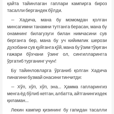
қайта тайинлаган гаплари кампирга бироз
тасалли бергандек бўлди.
— Хадича, мана бу момомдан қолган
минсагимни танамни тутганга берасан, мана бу
онамнинг билагузуги билан нимчасини сув
берганга бер, мана бу уч кийимлик шерози
духобани сув қуйганга қўй, мана бу ўзим тўқиган
ғажари бўхчани ўзинг ол, сингилларингга
ўргатиб турганинг учун!
Бу тайинловларга ўрганиб қолган Хадича
пинагини бузмай онасини тинчитди:
— Хўп, хўп, хўп, эна… Ҳамма гапларингиз
менга ёд бўлиб кетган, албатта, айтганингиздек
қиламан…
Лекин кампир қизининг бу гапидан тасалли