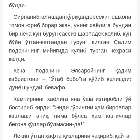
бўлди.
Сирпаниб кетишдан қўрққандек секин ошхона
томон юриб борар экан, унинг хаёлига бундан
бир неча кун бурун сассиз шарпадек келиб, кун
бўйи ўтган-кетгандан гурунг қилган Салим
подачининг мийиғида кулиб турган чеҳраси
келди.
Кеча подачини Элсаройнинг қадим
қабристони — “Ўтаб бобо”га қўйиб келишди;
дунё шундай: бевафо.
Кампирнинг хаёлига яна ўша изтиробли ўй
бостириб кирди: “Энди гўрингни ҳам бировлар
кавлаши аниқ, нима бўлса ҳам ювгичлар
бегона қўллар бўлмасин-да!”
Лекин ўтган ҳафта қизларини чақириб, қайта-