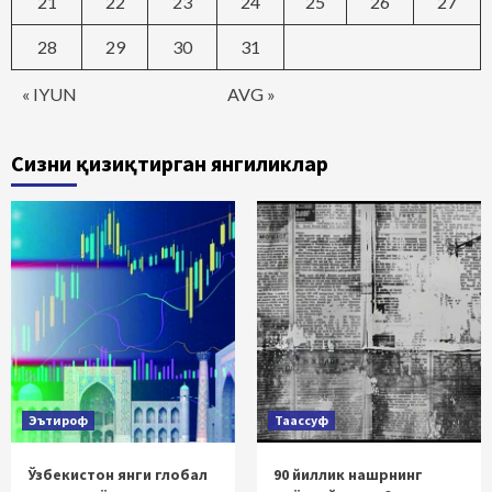
21
22
23
24
25
26
27
28
29
30
31
« IYUN
AVG »
Сизни қизиқтирган янгиликлар
Эътироф
Таассуф
Ўзбекистон янги глобал
90 йиллик нашрнинг