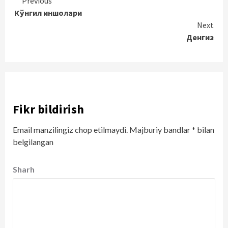
Continue
Previous
Кўнгил иншолари
Reading
Next
Денгиз
Fikr bildirish
Email manzilingiz chop etilmaydi.
Majburiy bandlar
*
bilan
belgilangan
Sharh