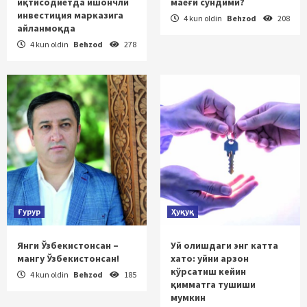
иқтисодиётда ишончли
маёғи сўндими?
инвестиция марказига
4 kun oldin
Behzod
208
айланмоқда
4 kun oldin
Behzod
278
Ғурур
Ҳуқуқ
Янги Ўзбекистонсан –
Уй олишдаги энг катта
мангу Ўзбекистонсан!
хато: уйни арзон
кўрсатиш кейин
4 kun oldin
Behzod
185
қимматга тушиши
мумкин