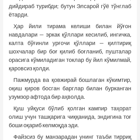
дийдираб турибди; бутун Элсарой гўё тўнглаб
ётарди.
Ҳар йили тирама келиши билан йўғон
навдалари — эркак қўллари кесилиб, ингичка,
калта бўғинли урғочи қўллари — қилтириқ
шохчалар бир боғ қилиб боғланиб, пушталар
орасига кўмиладиган токлар бу йил кўмилмай,
қаровсиз қолди.
Пажмурда ва қовжирай бошлаган кўкимтир,
оқиш қиров босган барглар билан бурканган
узумзор афтода бир аҳволда.
Қуш уйқуси бўлиб қолган кампир таҳорат
олиш учун ташқарига чиққанида, эндигина тоғ
боши оқариб келмоқда эди.
Файзсиз бу манзарадан унинг таъби тирриқ