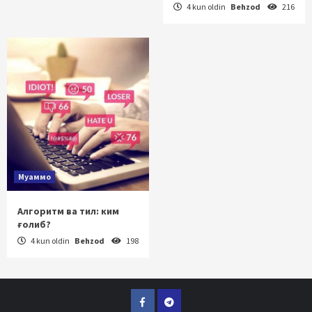
4 kun oldin
Behzod
216
Муаммо
Алгоритм ва тил: ким
ғолиб?
4 kun oldin
Behzod
198
Facebook
Telegram