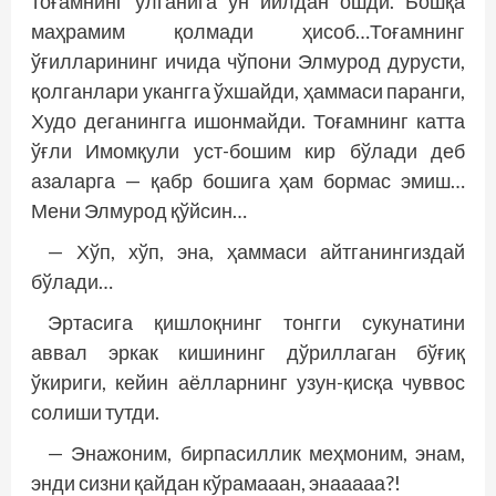
тоғамнинг ўлганига ўн йилдан ошди. Бошқа
маҳрамим қолмади ҳисоб…Тоғамнинг
ўғилларининг ичида чўпони Элмурод дурусти,
қолганлари укангга ўхшайди, ҳаммаси паранги,
Худо деганингга ишонмайди. Тоғамнинг катта
ўғли Имомқули уст-бошим кир бўлади деб
азаларга — қабр бошига ҳам бормас эмиш…
Мени Элмурод қўйсин…
— Хўп, хўп, эна, ҳаммаси айтганингиздай
бўлади…
Эртасига қишлоқнинг тонгги сукунатини
аввал эркак кишининг дўриллаган бўғиқ
ўкириги, кейин аёлларнинг узун-қисқа чуввос
солиши тутди.
— Энажоним, бирпасиллик меҳмоним, энам,
энди сизни қайдан кўрамааан, энааааа?!