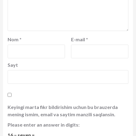
Nom
*
E-mail
*
Sayt
Keyingi marta fikr bildirishim uchun bu brauzerda
mening ismim, email va saytim manzili saqlansin.
Please enter an answer in digits:
16 − seven =