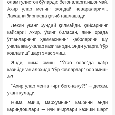
олам гулистон бўларди; бегоналарга ишонмай.
Ахир улар менинг жондай невараларим…
Лаҳадни бирпасда қазиб ташлашади.
Лекин уканг бундай қилмайди: қайсарнинг
қайсари! Ахир, ўзинг биласан, яқин орада
ўтганларнинг ҳаммасининг қабрларини шу
учала ака-укалар қазиган эди. Энди уларга “гўр
ковлатиш” шарт эмас эмиш.
Энди, нима эмиш, “Ўтаб бобо”да қабр
қазийдиган алоҳида “гўр ковларлар” бор эмиш-
а?!
“Ахир улар менга ғирт бегона-ку?!” — десам,
уканг кулади.
Нима эмиш, марҳумнинг қабрини энди
қариндошлари — ичи ачирлари қазиши шарт