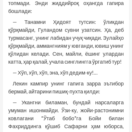
топмади. Энди жиддийроқ оҳангда гапира
бошлади:
— Танамни Ҳидоят тутсин: ўликдан
қўрқмайди, Гуландом сувни узатсин. Ҳа, деб
турмасанг, унинг лабидан учуқ чиқади. Зулайҳо
қўрқмайди, аммангниям у ювганди, ювиш унинг
қўлидан келади. Сен, майли, ёшинг улардан
катта, ҳар қалай, учала синглингга ўргатиб тур!
— Хўп, хўп, хўп, эна, хўп дедим-ку!…
Лекин кампир унинг гапига зарра эътибор
бермай, айтарини пишиқ-пухта қилди:
— Укангни биламан, бундай нарсаларга
умуман ишонмайди. Ўзи-ку, жойи-растонимни
ковлагани “Ўтаб бобо”га Бойи билан
Фахриддинга қўшиб Сафарни ҳам юборса,