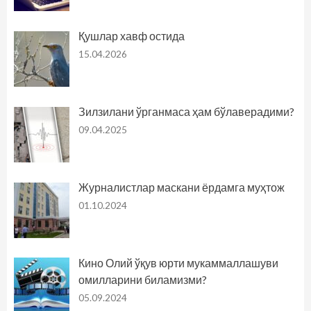
Қушлар хавф остида
15.04.2026
Зилзилани ўрганмаса ҳам бўлаверадими?
09.04.2025
Журналистлар маскани ёрдамга муҳтож
01.10.2024
Кино Олий ўқув юрти мукаммаллашуви
омилларини биламизми?
05.09.2024