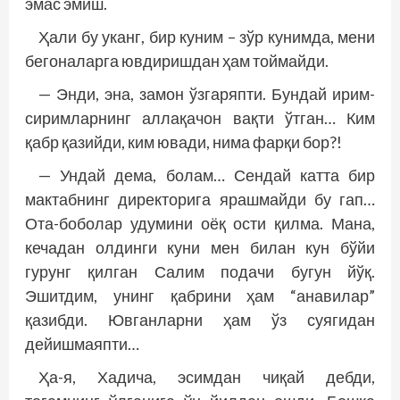
эмас эмиш.
Ҳали бу уканг, бир куним – зўр кунимда, мени
бегоналарга ювдиришдан ҳам тоймайди.
— Энди, эна, замон ўзгаряпти. Бундай ирим-
сиримларнинг аллақачон вақти ўтган… Ким
қабр қазийди, ким ювади, нима фарқи бор?!
— Ундай дема, болам… Сендай катта бир
мактабнинг директорига ярашмайди бу гап…
Ота-боболар удумини оёқ ости қилма. Мана,
кечадан олдинги куни мен билан кун бўйи
гурунг қилган Салим подачи бугун йўқ.
Эшитдим, унинг қабрини ҳам “анавилар”
қазибди. Ювганларни ҳам ўз суягидан
дейишмаяпти…
Ҳа-я, Хадича, эсимдан чиқай дебди,