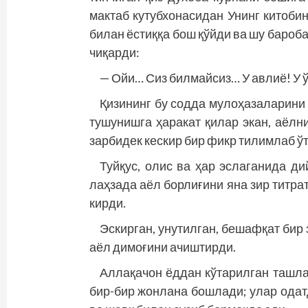
мактаб кутубхонасидан Унинг китоби
билан ёстиққа бош қўйди ва шу бароб
чиқарди:
— Ойи… Сиз билмайсиз… У авлиё! У ў
Қизининг бу содда мулоҳазаларини
тушунишга ҳаракат қилар экан, аёлн
зарбидек кескир бир фикр тилимлаб ўт
Туйқус, олис ва ҳар эслаганида д
лаҳзада аёл борлиғини яна зир титра
кирди.
Эскирган, унутилган, бешафқат бир 
аёл димоғини ачиштирди.
Аллақачон ёддан кўтарилган ташлан
бир-бир жонлана бошлади; улар одатд