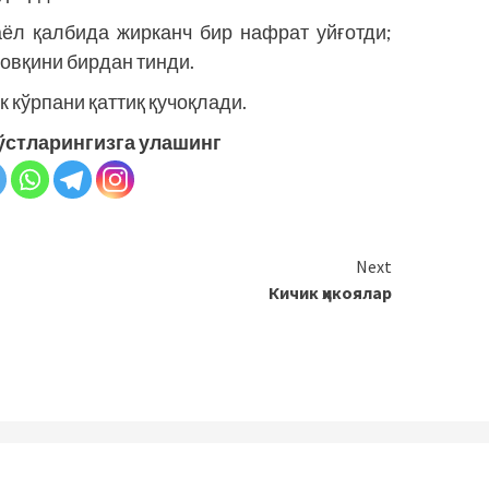
ёл қалбида жирканч бир нафрат уйғотди;
шовқини бирдан тинди.
к кўрпани қаттиқ қучоқлади.
ўстларингизга улашинг
Next
Кичик ҳикоялар