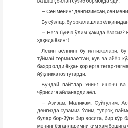
ва шавқ билан сузиб бормоқда эди.
— Сен менинг денгизимсан, сен мени
Бу сўзлар, бу эркалашлар ёлқинидан
— Нега бунча ўлим ҳақида ёзасиз? Қ
ҳақида ёзинг!
Лекин аёлнинг бу илтижолари, бу 
тўймай термилаётган, қув ва айёр к
баҳор олди ёққан қор ерга тегар-тегм
йўқликка юз тутарди.
Бундай пайтлар Унинг ишонч ва 
чўрисига айланарди аёл.
— Азизам, Маликам, Суйгулим, А
денгизда сузамиз. Ўлим, тупроқ, пайм
булар бор-йўғи бир восита, бир кўр
менинг ёзганларимни ким ҳам бошига 