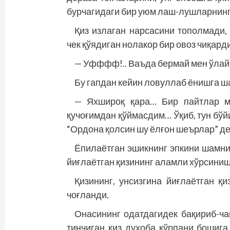
бурчагидаги бир уюм лаш-лушларнинг 
Қиз излаган нарсасини тополмади,
чек қўядиган нолакор бир овоз чиқард
— Уфффф!.. Ваъда бермай мен ўлай,
Бу гапдан кейин ловуллаб ёнишга ша
— Яхшироқ қара… Бир пайтлар м
қучоғимдан қўймасдим… Ўқиб, тун бў
“Ордона қолсин шу ёлғон шеърлар” де
Ёпилаётган эшикнинг эпкини шамни 
йиғлаётган қизининг аламли хўрсиниш
Қизининг, унсизгина йиғлаётган қ
чоғланди.
Онасининг одатдагидек бақириб-ча
тинчиган қиз духоба кўрпани бошига 