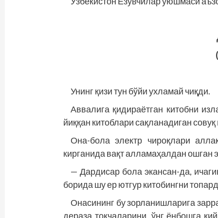
Ўзбекистон Ёзувчилар уюшмаси аъз
Унинг қизи тун бўйи ухламай чиқди.
Аввалига қидираётган китобни изл
йиққан китоблари сақланадиган совуқ 
Она-бола электр чироқлари алла
кирганида вақт алламаҳалдан ошган э
— Дардисар бола экансан-да, ичагин
борида шу ер ютгур китобингни топард
Онасининг бу зорланишларига зарра
дераза токчаларини, ўнг ёнбошга қи