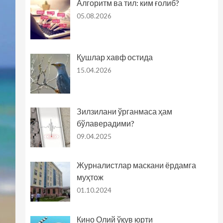
Алгоритм ва тил: ким ғолиб?
05.08.2026
Қушлар хавф остида
15.04.2026
Зилзилани ўрганмаса ҳам
бўлаверадими?
09.04.2025
Журналистлар маскани ёрдамга
муҳтож
01.10.2024
Кино Олий ўқув юрти