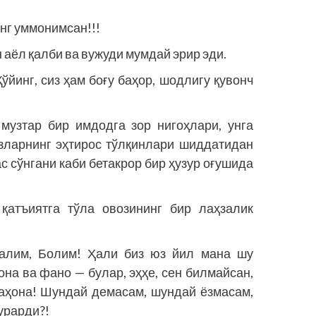
нг уммонимсан!!!
 аёл қалби ва вужуди мумдай эрир эди.
ўйинг, сиз ҳам боғу баҳор, шодлигу қувонч
музтар бир имдодга зор нигоҳлари, унга
ўзларнинг эҳтирос тўлқинлари шиддатидан
ас сўнгани каби бетакрор бир ҳузур оғушида
қатъиятга тўла овозининг бир лаҳзалик
салим, Болим! Ҳали биз юз йил мана шу
она ва фано — булар, эҳҳе, сен билмайсан,
 баҳона! Шундай демасам, шундай ёзмасам,
урарди?!