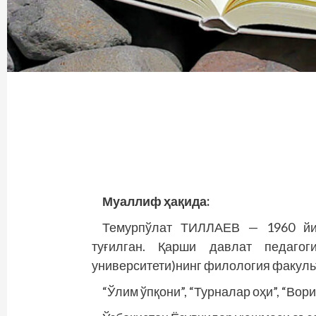
Муаллиф ҳақида:
Темурпўлат ТИЛЛАЕВ — 1960 йи
туғилган. Қарши давлат педагог
университети)нинг филология факульт
“Ўлим ўпқони”, “Турналар оҳи”, “Вор