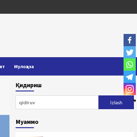
ят
Мулоҳаза
Қидириш
Qidirshish:
Муаммо