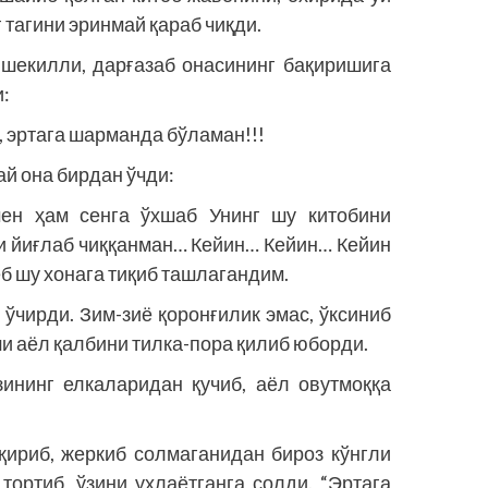
тагини эринмай қараб чиқди.
 шекилли, дарғазаб онасининг бақиришига
и:
 эртага шарманда бўламан!!!
й она бирдан ўчди:
ен ҳам сенга ўхшаб Унинг шу китобини
йи йиғлаб чиққанман… Кейин… Кейин… Кейин
б шу хонага тиқиб ташлагандим.
ўчирди. Зим-зиё қоронғилик эмас, ўксиниб
и аёл қалбини тилка-пора қилиб юборди.
изининг елкаларидан қучиб, аёл овутмоққа
қириб, жеркиб солмаганидан бироз кўнгли
тортиб, ўзини ухлаётганга солди. “Эртага