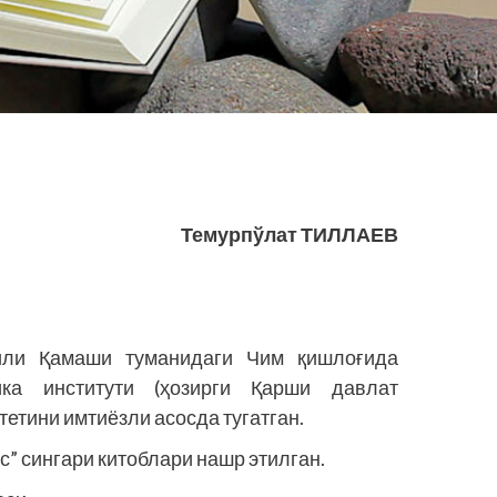
Темурпўлат ТИЛЛАЕВ
ли Қамаши туманидаги Чим қишлоғида
ика институти (ҳозирги Қарши давлат
етини имтиёзли асосда тугатган.
ис” сингари китоблари нашр этилган.