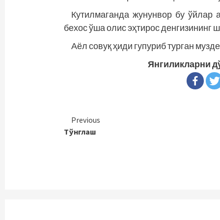
Кутилмаганда жунунвор бу ўйлар а
бехос ўша олис эҳтирос денгизининг 
Аёл совуқ ҳиди гупуриб турган музде
Янгиликларни д
Continue
Previous
Тўнглаш
Reading