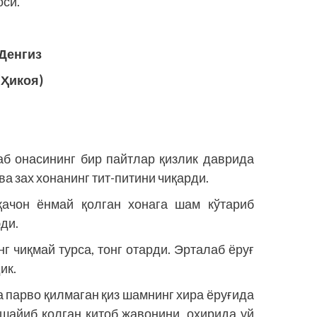
оси.
Денгиз
(
Ҳикоя
)
аб онасининг бир пайтлар қизлик даврида
ва зах хонанинг тит-питини чиқарди.
қачон ёнмай қолган хонага шам кўтариб
ди.
г чиқмай турса, тонг отарди. Эрталаб ёруғ
ик.
 парво қилмаган қиз шамнинг хира ёруғида
йшайиб қолган китоб жавонини, охирида уй