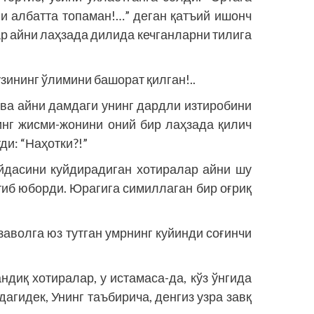
ни албатта топаман!…” деган қатъий ишонч
ар айни лаҳзада дилида кечганларни тилига
зининг ўлимини башорат қилган!..
 ва айни дамдаги унинг дардли изтиробини
инг жисми-жонини оний бир лаҳзада қилич
ди: “Наҳотки?!”
ийдасини куйдирадиган хотиралар айни шу
тиб юборди. Юрагига симиллаган бир оғриқ
заволга юз тутган умрнинг куйинди соғинчи
диқ хотиралар, у истамаса-да, кўз ўнгида
агидек, Унинг таъбирича, денгиз узра завқ