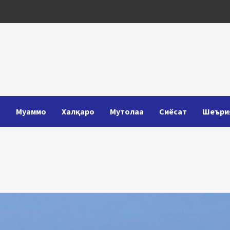
Т
Муаммо
Халқаро
Мутолаа
Сиёсат
Шеъри