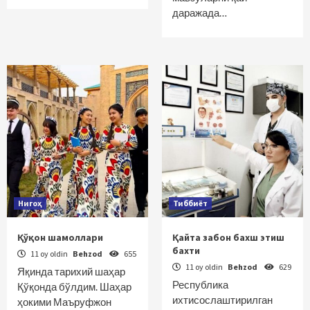
даражада…
Нигоҳ
Тиббиёт
Қўқон шамоллари
Қайта забон бахш этиш
бахти
11 oy oldin
Behzod
655
11 oy oldin
Behzod
629
Яқинда тарихий шаҳар
Республика
Қўқонда бўлдим. Шаҳар
ихтисослаштирилган
ҳокими Маъруфжон