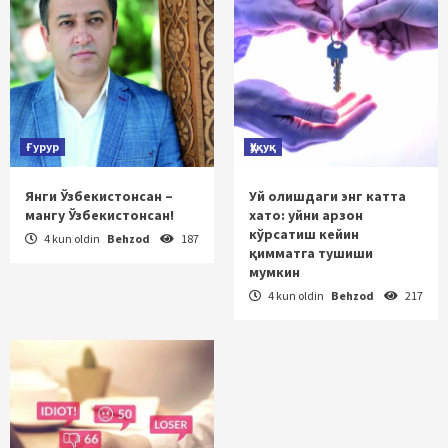
Ғурур
Ҳуқуқ
Янги Ўзбекистонсан –
Уй олишдаги энг катта
мангу Ўзбекистонсан!
хато: уйни арзон
кўрсатиш кейин
4 kun oldin
Behzod
187
қимматга тушиши
мумкин
4 kun oldin
Behzod
217