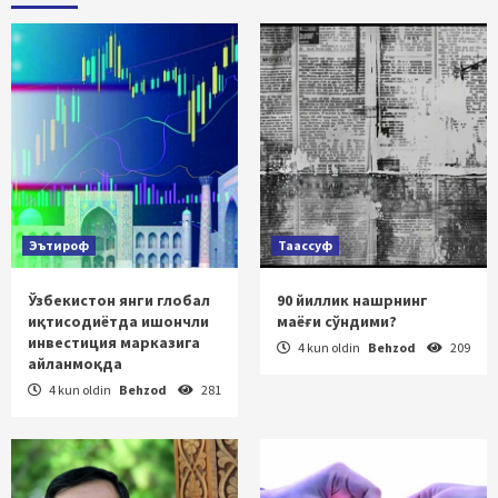
Эътироф
Таассуф
Ўзбекистон янги глобал
90 йиллик нашрнинг
иқтисодиётда ишончли
маёғи сўндими?
инвестиция марказига
4 kun oldin
Behzod
209
айланмоқда
4 kun oldin
Behzod
281