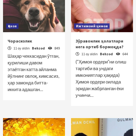
Ҳикоя
Ижтимоий ҳимоя
Чорасизлик
Зўравонлик ҳолатлари
нега ортиб бормоқда?
11 oy oldin
Behzod
849
11 oy oldin
Behzod
644
Шаҳар чеккасидан ўтган,
(“Ҳимоя ордери”ни олиш
қурилиши давом
тартиби ва ундаги
этаётган катта айланма
имкониятлар ҳақида)
йўлнинг овлоқ, кимсасиз,
Ҳимоя ордери оилада
ҳар замонда битта-
эридан жабрланган ёки
иккита адашган…
учинчи…