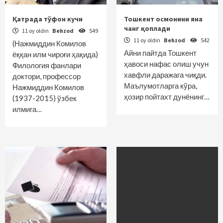
Қатрада тўфон кучи
Тошкент осмонини яна
чанг қоплади
11 oy oldin
Behzod
549
11 oy oldin
Behzod
542
(Нажмиддин Комилов
Айни пайтда Тошкент
ёққан илм чироғи ҳақида)
ҳавоси нафас олиш учун
Филология фанлари
хавфли даражага чиқди.
доктори, профессор
Маълумотларга кўра,
Нажмиддин Комилов
ҳозир пойтахт дунёнинг…
(1937-2015) ўзбек
илмига…