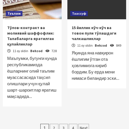
Таълим
Таассуф
Тўлов-контракт ва
15 йиллик кўч-кўч ва
молиявий шаффофлик:
товон пули тўлашдаги
Талабаларга яратилган
чалкашликлар
қулайликлар
11 oy oldin
Behzod
849
11 oy oldin
Behzod
728
Яқинда яна навқирон
Маълумки, бугунги кунда
ёшлигим ўтган ота
республикамизда
ҳовлимизга кириб
ёшларнинг олий таълим
бордим. Бу ерда мени
муассасасида таҳсил
нимаси биландир эски…
олишлари учун қулай
шарт-шароитлар яратиш
мақсадида…
Maqolalar
1
2
3
4
Next