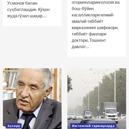
оториноларингология ва
Усмонов билан
бош-бўйин
суҳбатлашдик. Қўқон
касалликлари илмий-
жуда гўзал шаҳар….
амалий тиббиёт
марказининг шифокори,
тиббиёт фанлари
доктори, Тошкент
давлат…
Хотира
Ижтимоий тармоқларда