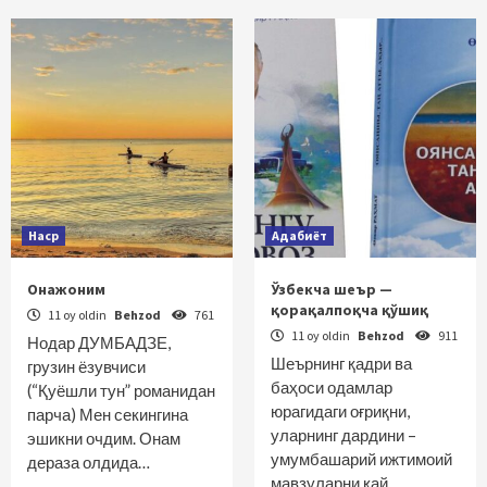
Наср
Адабиёт
Онажоним
Ўзбекча шеър —
қорақалпоқча қўшиқ
11 oy oldin
Behzod
761
11 oy oldin
Behzod
911
Нодар ДУМБАДЗЕ,
Шеърнинг қадри ва
грузин ёзувчиси
баҳоси одамлар
(“Қуёшли тун” романидан
юрагидаги оғриқни,
парча) Мен секингина
уларнинг дардини –
эшикни очдим. Онам
умумбашарий ижтимоий
дераза олдида…
мавзуларни қай