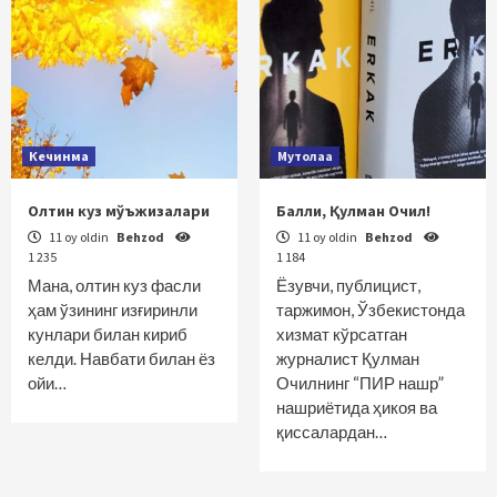
Кечинма
Мутолаа
Олтин куз мўъжизалари
Балли, Қулман Очил!
11 oy oldin
Behzod
11 oy oldin
Behzod
1 235
1 184
Мана, олтин куз фасли
Ёзувчи, публицист,
ҳам ўзининг изғиринли
таржимон, Ўзбекистонда
кунлари билан кириб
хизмат кўрсатган
келди. Навбати билан ёз
журналист Қулман
ойи…
Очилнинг “ПИР нашр”
нашриётида ҳикоя ва
қиссалардан…