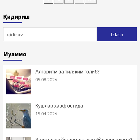
bo‘yicha
Қидириш
harakatlanish
Qidirshish:
Муаммо
Алгоритм ва тил: ким ғолиб?
05.08.2026
Қушлар хавф остида
15.04.2026
Зилзилани ўрганмаса ҳам бўлаверадими?