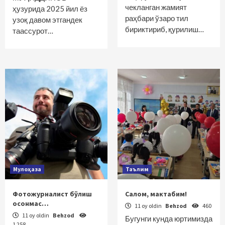
чекланган жамият
ҳузурида 2025 йил ёз
раҳбари ўзаро тил
узоқ давом этгандек
бириктириб, қурилиш…
таассурот…
Мулоҳаза
Таълим
Фотожурналист бўлиш
Салом, мактабим!
осонмас…
11 oy oldin
Behzod
460
11 oy oldin
Behzod
Бугунги кунда юртимизда
1 258