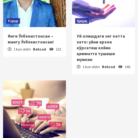
Ғурур
Ҳуқуқ
Янги Ўзбекистонсан –
Уй олишдаги энг катта
мангу Ўзбекистонсан!
хато: уйни арзон
кўрсатиш кейин
1 kun oldin
Behzod
132
қимматга тушиши
мумкин
1 kun oldin
Behzod
146