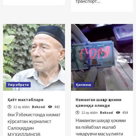
транспорт…
Умр ибрати
Қилмиш
Ҳаёт мактаблари
Наманган шаҳар ҳокими
қамоққа олинди
11 oy oldin
Behzod
443
11 oy oldin
Behzod
454
ёки Ўзбекистонда хизмат
Наманган шаҳар ҳокими
кўрсатган журналист
ва пойабзал ишлаб
Салоҳиддин
чиқарувчи масъулияти
МУҲИДДИНОВ