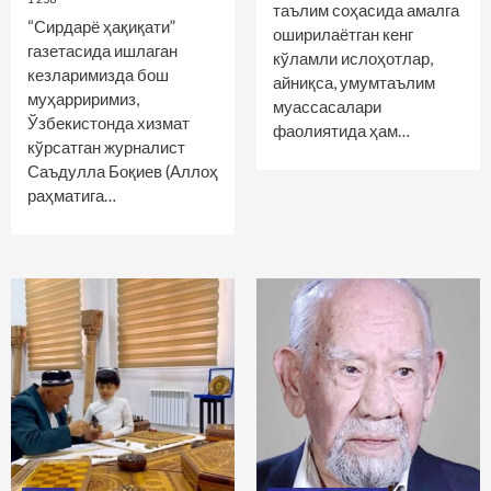
таълим соҳасида амалга
“Сирдарё ҳақиқати”
оширилаётган кенг
газетасида ишлаган
кўламли ислоҳотлар,
кезларимизда бош
айниқса, умумтаълим
муҳарриримиз,
муассасалари
Ўзбекистонда хизмат
фаолиятида ҳам…
кўрсатган журналист
Саъдулла Боқиев (Аллоҳ
раҳматига…