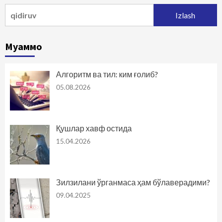
Qidirshish:
Муаммо
Алгоритм ва тил: ким ғолиб?
05.08.2026
Қушлар хавф остида
15.04.2026
Зилзилани ўрганмаса ҳам бўлаверадими?
09.04.2025