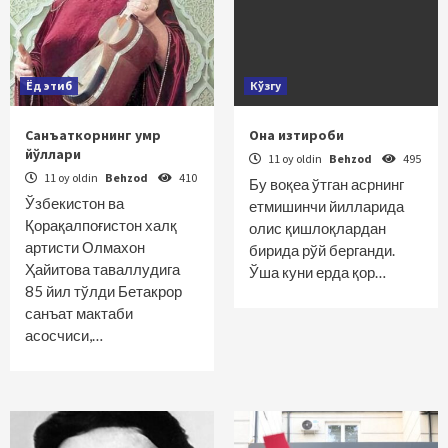
Ёд этиб
Кўзгу
Санъаткорнинг умр
Она изтироби
йўллари
11 oy oldin
Behzod
495
11 oy oldin
Behzod
410
Бу воқеа ўтган асрнинг
Ўзбекистон ва
етмишинчи йилларида
Қорақалпоғистон халқ
олис қишлоқлардан
артисти Олмахон
бирида рўй берганди.
Ҳайитова таваллудига
Ўша куни ерда қор…
85 йил тўлди Бетакрор
санъат мактаби
асосчиси,…