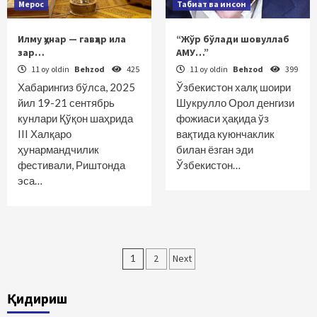
Мерос
Табиат ва инсон
Илму ҳунар — гавҳар ила
“Жўр бўлади шовуллаб
зар…
АМУ…”
11 oy oldin
Behzod
425
11 oy oldin
Behzod
399
Хабарингиз бўлса, 2025
Ўзбекистон халқ шоири
йил 19-21 сентябрь
Шукрулло Орол денгизи
кунлари Қўқон шаҳрида
фожиаси ҳақида ўз
III Халқаро
вақтида куюнчаклик
ҳунармандчилик
билан ёзган эди
фестивали, Риштонда
Ўзбекистон…
эса…
Maqolalar
1
2
Next
bo‘yicha
Қидириш
harakatlanish