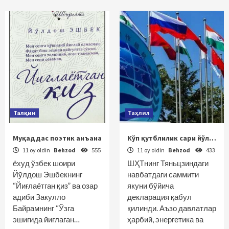
Талқин
Таҳлил
Муқаддас поэтик анъана
Кўп қутблилик сари йўл…
11 oy oldin
Behzod
555
11 oy oldin
Behzod
433
ёхуд ўзбек шоири
ШҲТнинг Тяньцзиндаги
Йўлдош Эшбекнинг
навбатдаги саммити
“Йиғлаётган қиз” ва озар
якуни бўйича
адиби Закулло
декларация қабул
Байрамнинг “Ўзга
қилинди. Аъзо давлатлар
эшигида йиғлаган…
ҳарбий, энергетика ва