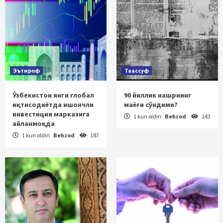
Эътироф
Таассуф
Ўзбекистон янги глобал
90 йиллик нашрнинг
иқтисодиётда ишончли
маёғи сўндими?
инвестиция марказига
1 kun oldin
Behzod
143
айланмоқда
1 kun oldin
Behzod
187