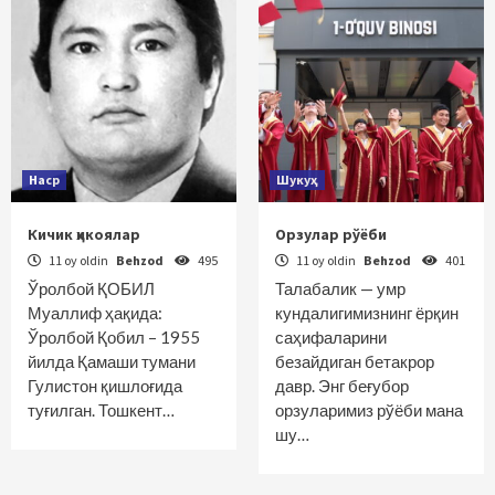
Наср
Шукуҳ
Кичик ҳикоялар
Орзулар рўёби
11 oy oldin
Behzod
495
11 oy oldin
Behzod
401
Ўролбой ҚОБИЛ
Талабалик — умр
Муаллиф ҳақида:
кундалигимизнинг ёрқин
Ўролбой Қобил – 1955
саҳифаларини
йилда Қамаши тумани
безайдиган бетакрор
Гулистон қишлоғида
давр. Энг беғубор
туғилган. Тошкент…
орзуларимиз рўёби мана
шу…