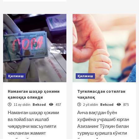
Қилмиш
Қилмиш
Наманган шаҳар ҳокими
Туғилмасдан сотилган
қамоққа олинди
чақалоқ
11 oy oldin
Behzod
457
2 yil oldin
Behzod
875
Наманган шаҳар ҳокими
Анча вақтдан буён
ва пойабзал ишлаб
хуфиёна учрашиб юрган
чиқарувчи масъулияти
Азизанинг Тўлқин билан
чекланган жамият
турмуш қуришга кўнгли