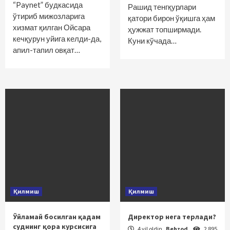
“Paynet” будкасида
Рашид тенгқурлари
ўтириб мижозларига
қатори бирон ўқишга ҳам
хизмат қилган Ойсара
ҳужжат топширмади.
кечқурун уйига келди-да,
Куни кўчада…
апил-тапил овқат…
Қилмиш
Қилмиш
Ўйламай босилган қадам
Директор нега терлади?
суднинг қора курсисига
4 yil oldin
Behzod
2 895