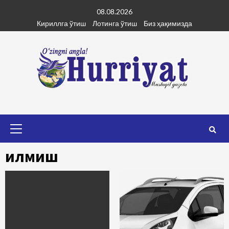
Skip
08.08.2026
to
Кириллга ўтиш
Лотинга ўтиш
Биз ҳақимизда
content
Primary
Menu
Қилмиш