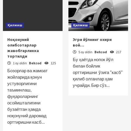
Қилмиш
Қилмиш
Ноқонуний
Эгри йўлнинг охири
олибсотарлар
вой…
жавобгарликка
5 oy oldin
Behzod
217
тортилди
Бу ҳаётда нопок йўл
1 oy oldin
Behzod
125
билан бойлик
Бозорлар ва жамоат
орттиришни ўзига “касб”
жойларида қонун
қилиб олганлар ҳам
устуворлигини
учрайди. Бир сўз…
таъминлаш,
фуқароларнинг
осойишталигини
бузаётган ҳамда
ноқонуний даромад
орттиришни касб…