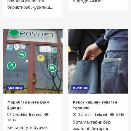
раҳбари ўзаро тил
бор эди. Аммо…
бириктириб, қурилиш…
Қилмиш
Қилмиш
Фирибгар қизга ҳукм
Кекса кишини тунаган
ўқилди
талончи
2 yil oldin
Behzod
3 yil oldin
Behzod
8 249
12 087
Ўрта мактабни бир
Кечгача тўрт бурчак
амаллаб битирган