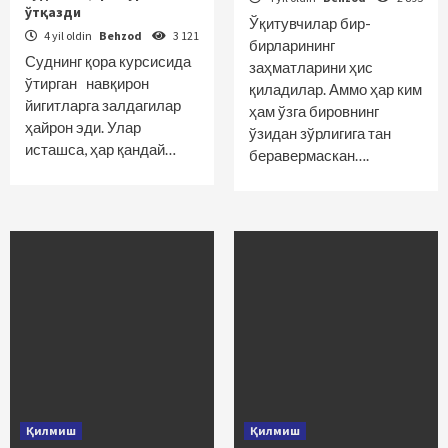
ўтқазди
Ўқитувчилар бир-
4 yil oldin
Behzod
3 121
бирларининг
Суднинг қора курсисида
заҳматларини ҳис
ўтирган навқирон
қиладилар. Аммо ҳар ким
йигитларга залдагилар
ҳам ўзга бировнинг
ҳайрон эди. Улар
ўзидан зўрлигига тан
исташса, ҳар қандай…
беравермас­кан….
Қилмиш
Қилмиш