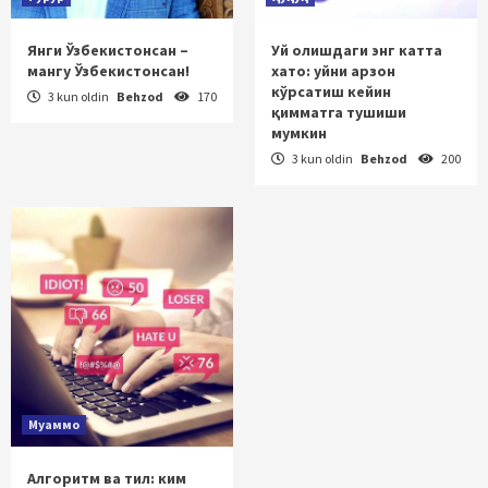
Янги Ўзбекистонсан –
Уй олишдаги энг катта
мангу Ўзбекистонсан!
хато: уйни арзон
кўрсатиш кейин
3 kun oldin
Behzod
170
қимматга тушиши
мумкин
3 kun oldin
Behzod
200
Муаммо
Алгоритм ва тил: ким