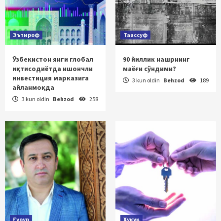
Эътироф
Таассуф
Ўзбекистон янги глобал
90 йиллик нашрнинг
иқтисодиётда ишончли
маёғи сўндими?
инвестиция марказига
3 kun oldin
Behzod
189
айланмоқда
3 kun oldin
Behzod
258
Ғурур
Ҳуқуқ