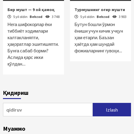
Бир мушт — 9 ой қамоқ
Турмушнинг оғир мушти
5 yil oldin
Behzod
3 748
5 yil oldin
Behzod
3 903
Нега шифокорлар ёки
Бутун бошли ўрмон
тиббиёт ходимлари
ёниши учун кичик учқун
калтакланяпти,
ҳам етарли. Баъзан
ҳақоратлар эшитишяпти.
ҳаётда ҳам шундай
Бунга сабаб борми?
фожиаларнинг гувоҳи…
Аслида қарс икки
қўлдан…
Қидириш
Qidirshish:
Муаммо