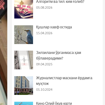
Алгоритм ва тил: ким ғолиб?
05.08.2026
Қушлар хавф остида
15.04.2026
Зилзилани ўрганмаса ҳам
бўлаверадими?
09.04.2025
Журналистлар маскани ёрдамга
муҳтож
01.10.2024
Кино Олий ўқув юрти