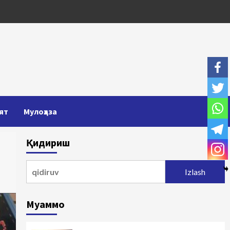
ят
Мулоҳаза
Қидириш
Qidirshish:
Муаммо