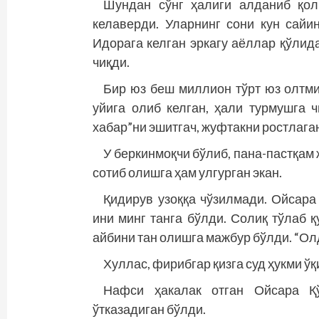
Шундан сўнг ҳалиги алданиб қол
келаверди. Уларнинг сони кун сайи
Идорага келган эркагу аёллар қўлида
чиқди.
Бир юз беш миллион тўрт юз олтми
уйига олиб келган, ҳали турмушга 
хабар”ни эшитгач, жуфтакни ростлаган
У беркинмоқчи бўлиб, пана-пастқа
сотиб олишга ҳам улгурган экан.
Қидирув узоққа чўзилмади. Ойсара
ини минг танга бўлди. Солиқ тўлаб 
айбини тан олишга мажбур бўлди. “Ол
Хуллас, фирибгар қизга суд ҳукми ўқ
Нафси ҳакалак отган Ойсара Қ
ўтказадиган бўлди.