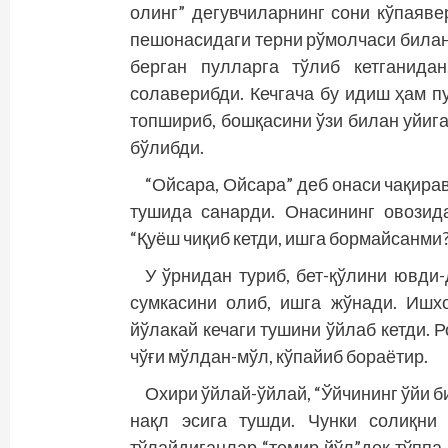
олинг” дегувчиларнинг сони кўпаяве
пешонасидаги терни рўмолчаси билан
берган пулларга тўлиб кетганидан
солаверибди. Кечгача бу идиш ҳам п
топшириб, бошқасини ўзи билан уйига
бўлибди.
“Ойсара, Ойсара” деб онаси чақира
тушида санарди. Онасининг овозида
“Қуёш чиқиб кетди, ишга бормайсанми?
У ўрнидан туриб, бет-қўлини ювди-
сумкасини олиб, ишга жўнади. Ишхо
йўлакай кечаги тушини ўйлаб кетди. 
чўғи мўлдан-мўл, кўпайиб бораётир.
Охири ўйлай-ўйлай, “Ўйчининг ўйи б
нақл эсига тушди. Чунки солиқни
тўлайдиганлар “темир йўл”дек тўппа-т