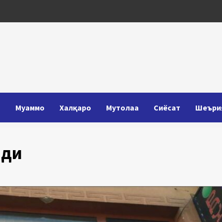
Т
Муаммо
Халқаро
Мутолаа
Сиёсат
Шеъри
лди