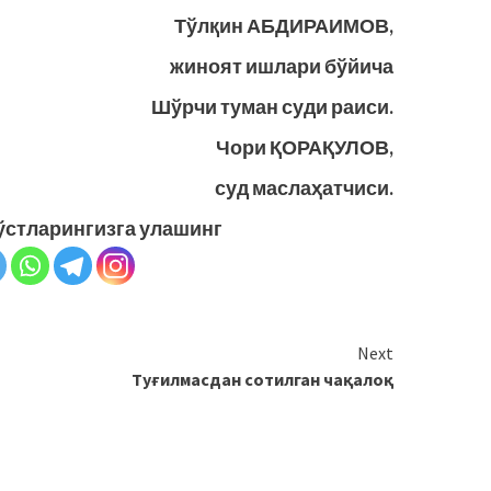
Тўлқин АБДИРАИМОВ,
жиноят ишлари бўйича
Шўрчи туман суди раиси.
Чори ҚОРАҚУЛОВ,
суд маслаҳатчиси.
ўстларингизга улашинг
Next
Туғилмасдан сотилган чақалоқ