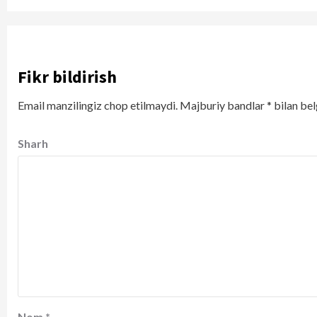
Fikr bildirish
Email manzilingiz chop etilmaydi.
Majburiy bandlar
*
bilan bel
Sharh
Nom
*