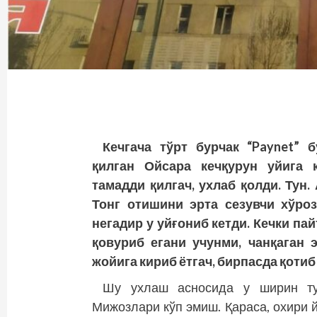
Кечгача тўрт бурчак “Paynet” 
қилган Ойсара кечқурун уйига ке
тамадди қилгач, ухлаб қолди. Тун.
Тонг отишини эрта сезувчи хўроз
негадир у уйғониб кетди. Кечки па
қовуриб егани учунми, чанқаган 
жойига кириб ётгач, бирпасда қотиб
Шу ухлаш асносида у ширин ту
Мижозлари кўп эмиш. Қараса, охири й