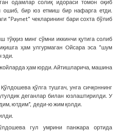
ган одамлар солиқ идораси томон оқиб
н ошиб, бир юз етмиш бир нафарга етди.
ги “Paynet” чекларининг бари сохта бўлиб
ш тўққиз минг сўмни иккинчи қутига солиб
чиқишга ҳам улгурмаган Ойсара эса “шум
 эди.
м жойларда ҳам юрди. Айтишларича, машина
 Қўлдошева қўлга тушгач, унга сичқоннинг
қутулдик деганлар билан юзлаштирилди. У
дим, ютдим”, деди-ю жим қолди.
илди.
ўлдошева гул умрини панжара ортида