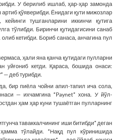
рибди. У берилиб ишлаб, ҳар-ҳар замонда
 артиб қўяверибди. Ёнидаги қути мижозлар
, кейинги тушганларини иккинчи қутига
улга тўлибди. Биринчи қутидагисини санаб
 олиб кетибди. Бориб санаса, анчагина пул
вермаса, ҳали яна қанча қутидаги пулларни
н уйғониб кетди. Қараса, бошида онаси:
” — деб турибди.
да, бир пиёла чойни апил-тапил ича сола,
наси — ихчамгина “Paynet” хона. У йўл-
Ростдан ҳам ҳар куни тушаётган пулларнинг
итгунча таваккалчининг иши битибди” деган
 ҳамма тўлайди. “Нақд пул кўринишида
ўғри менга келаётир”, — дея ўйлаб, кечаги