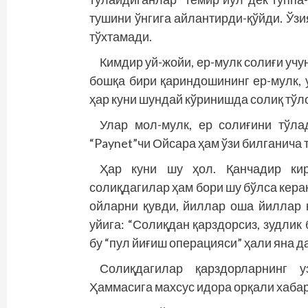
тушини ўнгига айлантирди-қўйди. Ўз
тўхтамади.
Кимдир уй-жойи, ер-мулк солиғи учу
бошқа бири қариндошининг ер-мулк, у
ҳар куни шундай кўринишда солиқ тўл
Улар мол-мулк, ер солиғини тўл
“Paynet”чи Ойсара ҳам ўзи билганича
Ҳар куни шу ҳол. Қанчадир кир
солиқдагилар ҳам бори шу бўлса кера
ойларни қувди, йиллар оша йиллар 
уйига: “Солиқдан қарздорсиз, зудлик 
бу “пул йиғиш операцияси” ҳали яна д
Солиқдагилар қарздорларнинг у
Ҳаммасига махсус идора орқали хаба