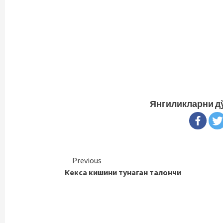
Янгиликларни д
Continue
Previous
Кекса кишини тунаган талончи
Reading