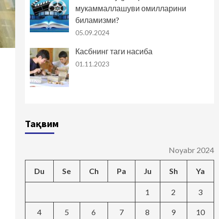
мукаммаллашуви омилларини
биламизми?
05.09.2024
Касбнинг таги насиба
01.11.2023
Тақвим
Noyabr 2024
Du
Se
Ch
Pa
Ju
Sh
Ya
1
2
3
4
5
6
7
8
9
10