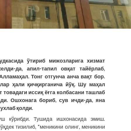
будкасида ўтириб мижозларига хизмат
лди-да, апил-тапил овқат тай­ёрлаб,
 Алламаҳал. Тонг отгунча анча вақт бор.
лар ҳали қичқирганича йўқ. Шу маҳал
йт товадаги иссиқ ёғга колбасани ташлаб
эди. Ошхонага бориб, сув ичди-да, яна
 ухлаб қолди.
ш кўрибди. Тушида ишхонасида эмиш.
ўқдек тизилиб, “меникини олинг, меникини