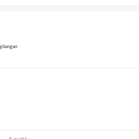
gilangan
E-mail
*