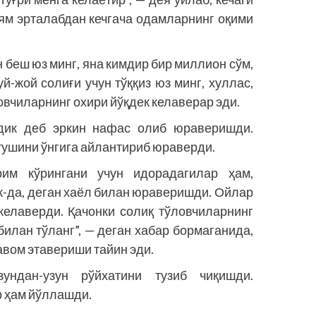
иям эрталабдан кечгача одамларнинг оқими
н беш юз минг, яна кимдир бир миллион сўм,
й-жой солиғи учун тўққиз юз минг, хуллас,
овчиларнинг охири йўқдек келаверар эди.
адик деб эркин нафас олиб юраверишди.
 тушини ўнгига айлантириб юраверди.
им кўрингани учун идорадагилар ҳам,
к-да, деган хаёл билан юраверишди. Ойлар
келаверди. Қачонки солиқ тўловчиларнинг
билан тўланг”, — деган хабар бормаганида,
авом этавериши тайин эди.
зундан-узун рўйхатини тузиб чиқишди.
р ҳам йўллашди.