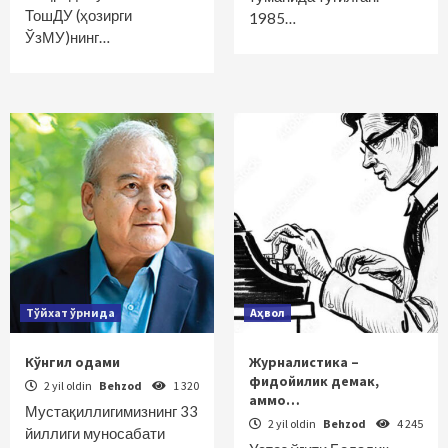
ТошДУ (ҳозирги
1985…
ЎзМУ)нинг…
Тўйхат ўрнида
Аҳвол
Кўнгил одами
Журналистика –
фидойилик демак,
2 yil oldin
Behzod
1 320
аммо…
Мустақиллигимизнинг 33
2 yil oldin
Behzod
4 245
йиллиги муносабати