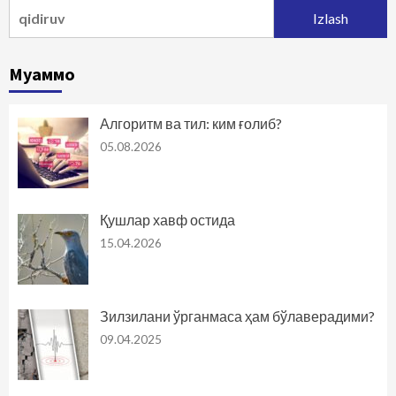
Qidirshish:
Муаммо
Алгоритм ва тил: ким ғолиб?
05.08.2026
Қушлар хавф остида
15.04.2026
Зилзилани ўрганмаса ҳам бўлаверадими?
09.04.2025