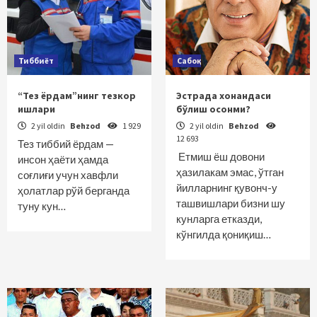
Тиббиёт
Сабоқ
“Тез ёрдам”нинг тезкор
Эстрада хонандаси
ишлари
бўлиш осонми?
2 yil oldin
Behzod
1 929
2 yil oldin
Behzod
12 693
Тез тиббий ёрдам —
Етмиш ёш довони
инсон ҳаёти ҳамда
ҳазилакам эмас, ўтган
соғлиғи учун хавфли
йилларнинг қувонч-у
ҳолатлар рўй берганда
ташвишлари бизни шу
туну кун…
кунларга етказди,
кўнгилда қониқиш…