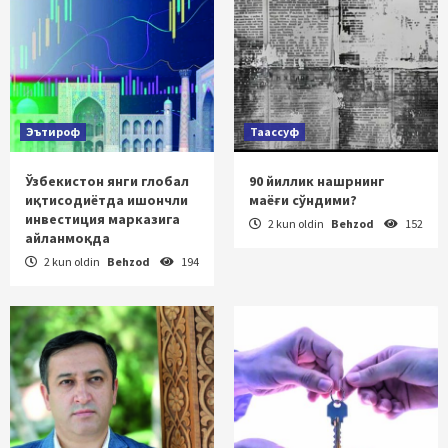
Эътироф
Таассуф
Ўзбекистон янги глобал
90 йиллик нашрнинг
иқтисодиётда ишончли
маёғи сўндими?
инвестиция марказига
2 kun oldin
Behzod
152
айланмоқда
2 kun oldin
Behzod
194