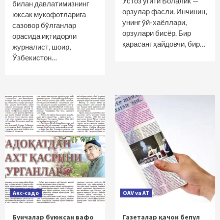
Устоз ўгити Болалик —
билан давлатимизнинг
орзулар фасли. Инчинин,
юксак мукофотларига
унинг ўй-хаёллари,
сазовор бўлганлар
орзулари бисёр. Бир
орасида иқтидорли
қарасанг ҳайдовчи, бир…
журналист, шоир,
Ўзбекистон…
Акс-садо
OAV va AT
Бунчалар буюксан вафо
Газеталар қачон бепул