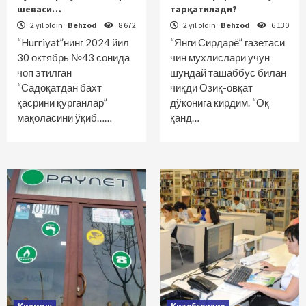
шеваси…
тарқатилади?
2 yil oldin
Behzod
8 672
2 yil oldin
Behzod
6 130
“Hurriyat”нинг 2024 йил
“Янги Сирдарё” газетаси
30 октябрь №43 сонида
чин мухлислари учун
чоп этилган
шундай ташаббус билан
“Садоқатдан бахт
чиқди Озиқ-овқат
қасрини қурганлар”
дўконига кирдим. “Оқ
мақоласини ўқиб……
қанд…
Қилмиш
Китобхонлик