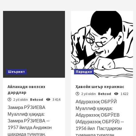
Шеърият
Пародия
Айланади овозсиз
Ҳавойи шеър керакмас
дардлар
2 yil oldin
Behzod
1 622
2 yil oldin
Behzod
3 414
Абдураззоқ ОБРЎЙ
Замира РЎЗИЕВА
Муаллиф ҳақида:
Муаллиф ҳақида:
Абдураззоқ ОБРЎЕВ
Замира РЎЗИЕВА —
(Абдураззоқ ОБРЎЙ) —
1957 йилда Андижон
1956 йил Пастдарғом
шаҳрида туғилган.
туманида туғилган.