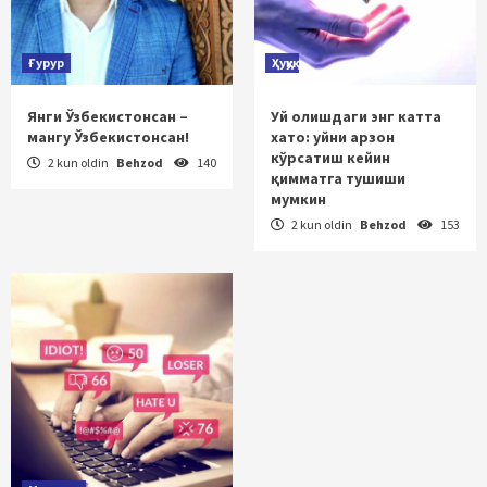
Ғурур
Ҳуқуқ
Янги Ўзбекистонсан –
Уй олишдаги энг катта
мангу Ўзбекистонсан!
хато: уйни арзон
кўрсатиш кейин
2 kun oldin
Behzod
140
қимматга тушиши
мумкин
2 kun oldin
Behzod
153