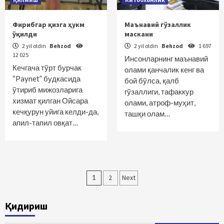
Фирибгар қизга ҳукм
Маънавий гўзаллик
ўқилди
маскани
2 yil oldin
Behzod
2 yil oldin
Behzod
1 697
12 025
Инсонларнинг маънавий
Кечгача тўрт бурчак
олами қанчалик кенг ва
“Paynet” будкасида
бой бўлса, қалб
ўтириб мижозларига
гўзаллиги, тафаккур
хизмат қилган Ойсара
олами, атроф-муҳит,
кечқурун уйига келди-да,
ташқи олам…
апил-тапил овқат…
Maqolalar
1
2
Next
bo‘yicha
Қидириш
harakatlanish