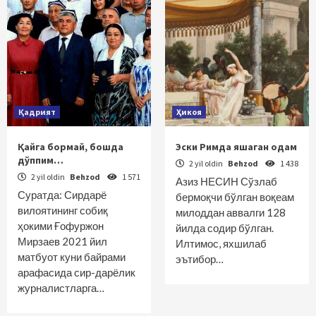
Қадрият
Ҳикоя
Қайга бормай, бошда
Эски Римда яшаган одам
дўппим…
2 yil oldin
Behzod
1 438
2 yil oldin
Behzod
1 571
Азиз НЕСИН Сўзлаб
Суратда: Сирдарё
бермоқчи бўлган воқеам
вилоятининг собиқ
милоддан аввалги 128
ҳокими Ғофуржон
йилда содир бўлган.
Мирзаев 2021 йил
Илтимос, яхшилаб
матбуот куни байрами
эътибор…
арафасида сир-дарёлик
журналистларга…