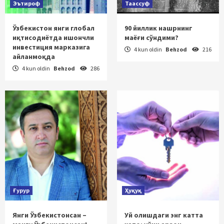
Эътироф
Таассуф
Ўзбекистон янги глобал
90 йиллик нашрнинг
иқтисодиётда ишончли
маёғи сўндими?
инвестиция марказига
4 kun oldin
Behzod
216
айланмоқда
4 kun oldin
Behzod
286
Ғурур
Ҳуқуқ
Янги Ўзбекистонсан –
Уй олишдаги энг катта