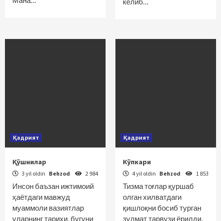
Мана…
келиб…
Қадрият
Қадрият
Қўшнилар
Кўпкари
3 yil oldin
Behzod
2 984
4 yil oldin
Behzod
1 853
Инсон баъзан ижтимоий
Тизма тоғлар қуршаб
ҳаётдаги мавжуд
олган хилватдаги
муаммоли вазиятлар
қишлоқни босиб турган
уларнинг тарихи, бугуни
зулмат тарвузи ёрилди,