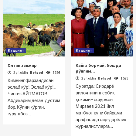
Қадрият
Қадрият
Олтин занжир
Қайга бормай, бошда
дўппим…
2 yil oldin
Behzod
8 393
2 yil oldin
Behzod
1 573
Кимнинг фарзандисан,
Суратда: Сирдарё
эслаб кўр! Эслаб кўр!..
вилоятининг собиқ
Чингиз АЙТМАТОВ
ҳокими Ғофуржон
Абдикарим деган дўстим
Мирзаев 2021 йил
бор. Кўпни кўрган,
матбуот куни байрами
гурунгбоз…
арафасида сир-дарёлик
журналистларга…