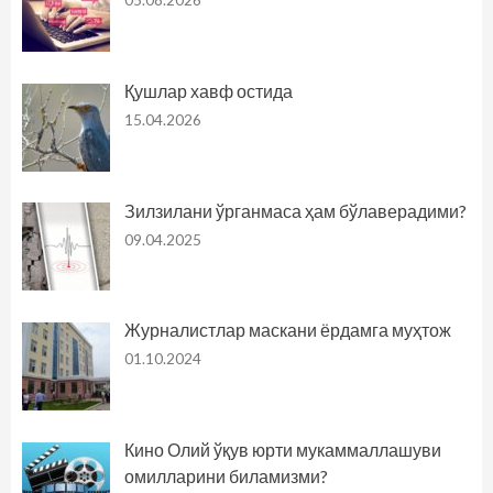
05.08.2026
Қушлар хавф остида
15.04.2026
Зилзилани ўрганмаса ҳам бўлаверадими?
09.04.2025
Журналистлар маскани ёрдамга муҳтож
01.10.2024
Кино Олий ўқув юрти мукаммаллашуви
омилларини биламизми?