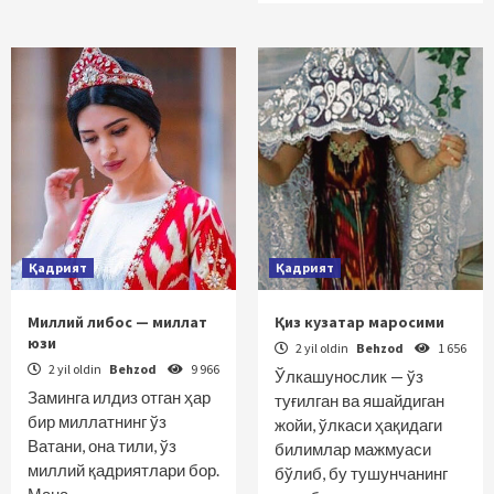
Қадрият
Қадрият
Миллий либос — миллат
Қиз кузатар маросими
юзи
2 yil oldin
Behzod
1 656
2 yil oldin
Behzod
9 966
Ўлкашунослик — ўз
Заминга илдиз отган ҳар
туғилган ва яшайдиган
бир миллатнинг ўз
жойи, ўлкаси ҳақидаги
Ватани, она тили, ўз
билимлар мажмуаси
миллий қадриятлари бор.
бўлиб, бу тушунчанинг