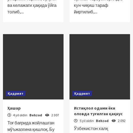
ва келажаги ҳақида ўйга
кун чиқиш тараф
толиб,…
йиртилиб,…
Қадрият
Қадрият
Ҳашар
Истиқлол одами ёки
оловда туғилган қақнус
4 yil oldin
Behzod
2 307
5 yil oldin
Behzod
2 092
Тоғ бағрида жойлашган
Ўзбекистон халқ
мўъжазгина қишлоқ. Бу