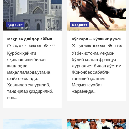
Қадрият
Қадрият
Меҳр ва дийдор айёми
Кўпкари — кўпнинг дуоси
2 oy oldin
Behzod
487
1 yil oldin
Behzod
1 196
Қурбон ҳайити
Ўзбекистонга меҳмон
яқинлашиши билан
бўлиб келган француз
қишлоқ ва
журналист билан дўстим
маҳаллаларда ўзгача
Жононбек сабабли
файз сезилади.
танишиб қолдим.
Ҳовлилар супурилиб,
Меҳмон суҳбат
тандирлар қиздирилиб,
жараёнида…
нон…