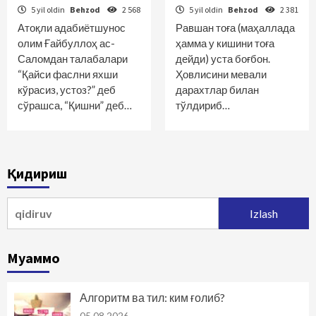
5 yil oldin
Behzod
2 568
5 yil oldin
Behzod
2 381
Атоқли адабиётшунос
Равшан тоға (маҳаллада
олим Ғайбуллоҳ ас-
ҳамма у кишини тоға
Саломдан талабалари
дейди) уста боғбон.
“Қайси фаслни яхши
Ҳовлисини мевали
кўрасиз, устоз?” деб
дарахтлар билан
сўрашса, “Қишни” деб…
тўлдириб…
Қидириш
Qidirshish:
Муаммо
Алгоритм ва тил: ким ғолиб?