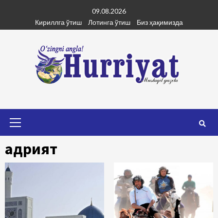
Skip
09.08.2026
to
Кириллга ўтиш
Лотинга ўтиш
Биз ҳақимизда
content
Primary
Menu
Қадрият