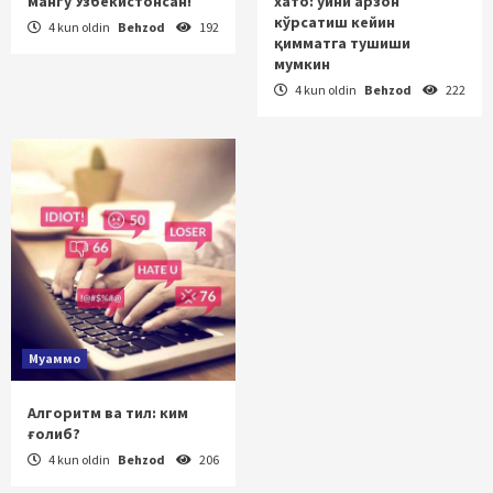
мангу Ўзбекистонсан!
хато: уйни арзон
кўрсатиш кейин
4 kun oldin
Behzod
192
қимматга тушиши
мумкин
4 kun oldin
Behzod
222
Муаммо
Алгоритм ва тил: ким
ғолиб?
4 kun oldin
Behzod
206