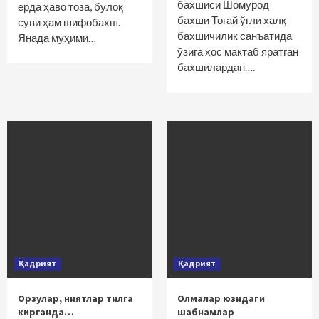
бахшиси Шомурод
ерда ҳаво тоза, булоқ
бахши Тоғай ўғли халқ
суви ҳам шифобахш.
бахшичилик санъатида
Янада муҳими…
ўзига хос мактаб яратган
бахшилардан….
Қадрият
Қадрият
Орзулар, ниятлар тилга
Олмалар юзидаги
кирганда…
шабнамлар