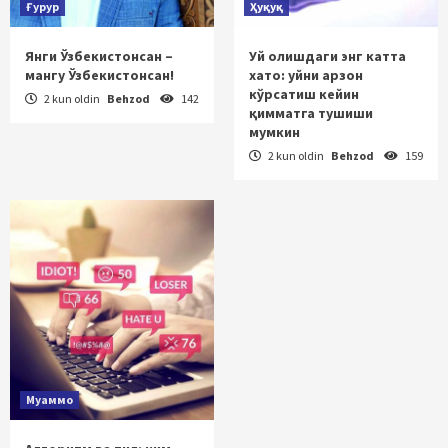
Ғурур
Ҳуқуқ
Янги Ўзбекистонсан –
Уй олишдаги энг катта
мангу Ўзбекистонсан!
хато: уйни арзон
кўрсатиш кейин
2 kun oldin
Behzod
142
қимматга тушиши
мумкин
2 kun oldin
Behzod
159
Муаммо