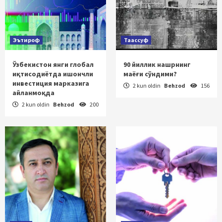
Эътироф
Таассуф
Ўзбекистон янги глобал
90 йиллик нашрнинг
иқтисодиётда ишончли
маёғи сўндими?
инвестиция марказига
2 kun oldin
Behzod
156
айланмоқда
2 kun oldin
Behzod
200