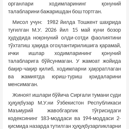
органлари ходимларининг қонуний
талабларини бажаришдан бош тортган.
Мисол учун: 1982 йилда Тошкент шаҳрида
туғилган М.У. 2026 йил 15 май куни бозор
ҳудудида ноқонуний олди-сотди фаолиятини
тўхтатиш ҳақида огоҳлантирилишига қарамай,
ички ишлар ходимларининг қонуний
талабларига бўйсунмаган. У жамоат жойида
бақир-чақир қилиб, ходимларни ҳақоратлаган
ва жамиятда юриш-туриш қоидаларини
менсимаган.
Жиноят ишлари бўйича Сирғали тумани суди
ҳуқуқбузар М.У.ни Ўзбекистон Республикаси
Маъмурий жавобгарлик тўғрисидаги
кодексининг 183-моддаси ва 194-моддаси 2-
қисмида назарда тутилган ҳуқуқбузарликларни