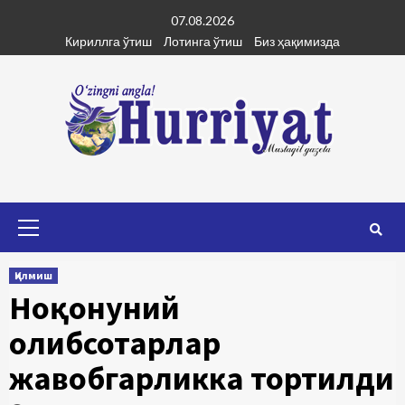
Skip
07.08.2026
to
Кириллга ўтиш
Лотинга ўтиш
Биз ҳақимизда
content
Primary
Menu
Қилмиш
Ноқонуний
олибсотарлар
жавобгарликка тортилди