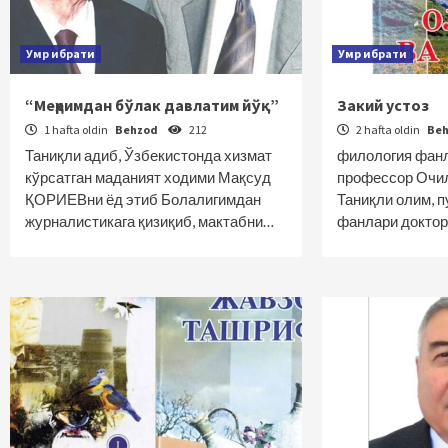
Умр ибрати
Умр ибрати
“Меҳримдан бўлак давлатим йўқ”
Закий устоз
1 hafta oldin
Behzod
212
2 hafta oldin
Be
Таниқли адиб, Ўзбекистонда хизмат
филология фанл
кўрсатган маданият ходими Мақсуд
профессор Очи
ҚОРИЕВни ёд этиб Болалигимдан
Таниқли олим, 
журналистикага қизиқиб, мактабни…
фанлари доктор