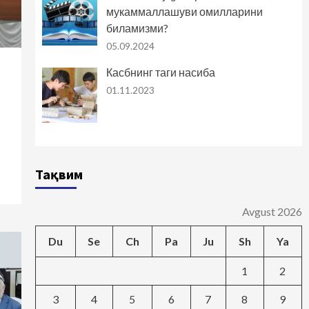
мукаммаллашуви омилларини
биламизми?
05.09.2024
Касбнинг таги насиба
01.11.2023
Тақвим
Avgust 2026
Du
Se
Ch
Pa
Ju
Sh
Ya
1
2
3
4
5
6
7
8
9