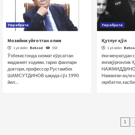
Умр ибрати
Умр ибрати
Мозийни уйғотган олим
Қутлуғ қўл
1 yil oldin
Behzod
553
1 yil oldin
Behz
Ўзбекистонда хизмат кўрсатган
ёки меҳнатдан с
маданият ходими, тарих фанлари
янгиқўрғонлик 
доктори, профессор Рустамбек
НАЖМИДДИНОВ
ШАМСУТДИНОВ ҳақида сўз 1990
Наманган аҳли 
йил…
оқибатли, касб
Maq
1
bo‘