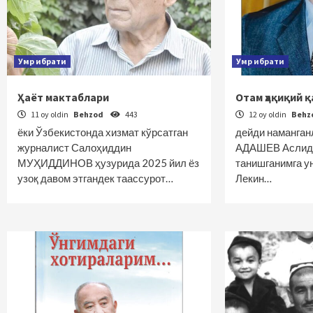
Умр ибрати
Умр ибрати
Ҳаёт мактаблари
Отам ҳақиқий қ
11 oy oldin
Behzod
443
12 oy oldin
Behz
ёки Ўзбекистонда хизмат кўрсатган
дейди наманган
журналист Салоҳиддин
АДАШЕВ Аслида
МУҲИДДИНОВ ҳузурида 2025 йил ёз
танишганимга ун
узоқ давом этгандек таассурот…
Лекин…