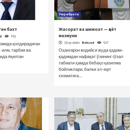
Умр ибрати
ан бахт
Жасорат ва шижоат — ҳаёт
мазмуни
od
701
10 oy oldin
Behzod
517
омида қолдирадиган
— илм, тарбия ва
Оҳангарон водийси жуда қадим–
ида ёқилган
қадимдан нафақат ўзининг гўзал
табиати ҳамда бебаҳо қазилма
бойликлари, балки эл-юрт
хизматига…