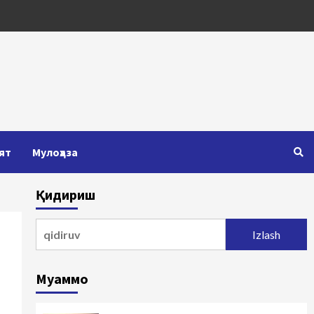
ят
Мулоҳаза
Қидириш
Qidirshish:
Муаммо