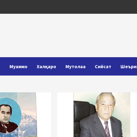
Т
Муаммо
Халқаро
Мутолаа
Сиёсат
Шеъри