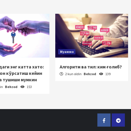
Муаммо
аги энг катта хато:
Алгоритм ва тил: ким ғолиб?
зон кўрсатиш кейин
2 kun oldin
Behzod
139
а тушиши мумкин
din
Behzod
153
Facebook
Telegr