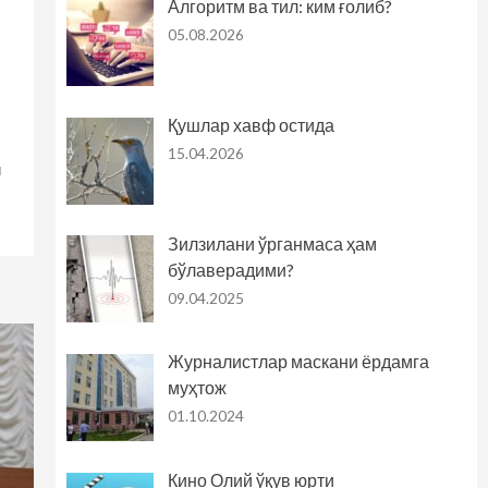
Алгоритм ва тил: ким ғолиб?
05.08.2026
Қушлар хавф остида
15.04.2026
и
Зилзилани ўрганмаса ҳам
бўлаверадими?
09.04.2025
Журналистлар маскани ёрдамга
муҳтож
01.10.2024
Кино Олий ўқув юрти