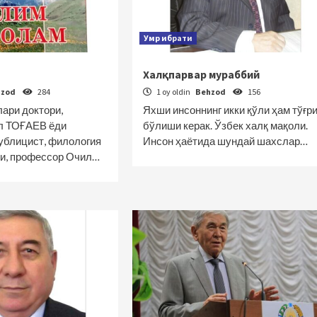
Умр ибрати
Халқпарвар мураббий
hzod
284
1 oy oldin
Behzod
156
ари доктори,
Яхши инсоннинг икки қўли ҳам тўғр
л ТОҒАЕВ ёди
бўлиши керак. Ўзбек халқ мақоли.
публицист, филология
Инсон ҳаётида шундай шахслар…
и, профессор Очил…