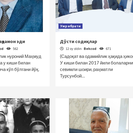
Умр ибрати
аҳрамон эди
Дўсти содиқлар
od
562
12 oy oldin
Behzod
671
лик нуроний Маҳмуд
(Садоқат ва одамийлик ҳақида ҳико
 у киши билан
У киши билан 2017 йили болаларни
ча кўп бўлгани йўқ.
севимли шоири, раҳматли
Турсунбой…