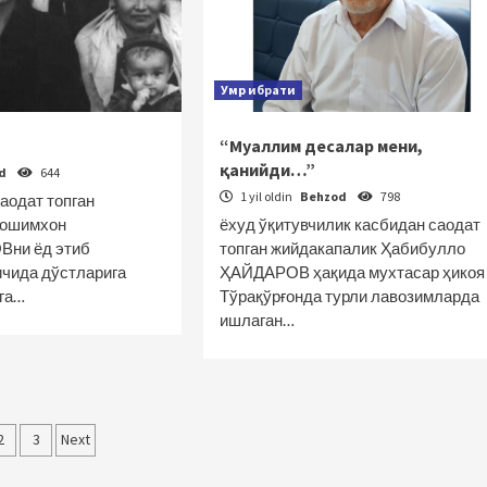
Умр ибрати
“Муаллим десалар мени,
қанийди…”
od
644
1 yil oldin
Behzod
798
аодат топган
Ҳошимхон
ёхуд ўқитувчилик касбидан саодат
ни ёд этиб
топган жийдакапалик Ҳабибулло
ичида дўстларига
ҲАЙДАРОВ ҳақида мухтасар ҳикоя
ига…
Тўрақўрғонда турли лавозимларда
ишлаган…
olalar
2
3
Next
yicha