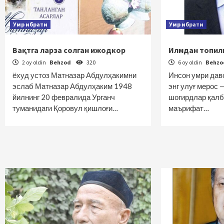
Умр ибрати
Умр ибрати
Вақтга ларза солган ижодкор
Илмдан топилг
2 oy oldin
Behzod
320
6 oy oldin
Behz
ёхуд устоз Матназар Абдулҳакимни
Инсон умри дав
эслаб Матназар Абдулҳаким 1948
энг улуғ мерос 
йилнинг 20 февралида Урганч
шогирдлар қалб
туманидаги Қоровул қишлоғи…
маърифат…