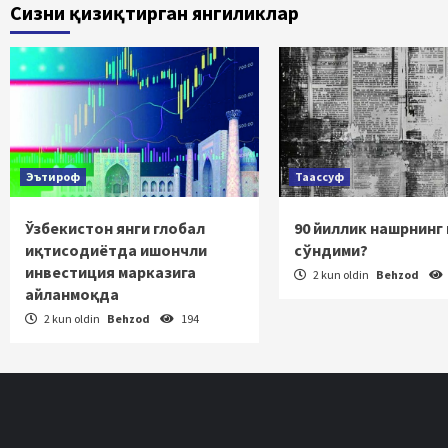
Сизни қизиқтирган янгиликлар
har
Эътироф
Таассуф
Ўзбекистон янги глобал
90 йиллик нашрнинг
иқтисодиётда ишончли
сўндими?
инвестиция марказига
2 kun oldin
Behzod
айланмоқда
2 kun oldin
Behzod
194