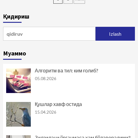
bo‘yicha
Қидириш
harakatlanish
Qidirshish:
Муаммо
Алгоритм ва тил: ким ғолиб?
05.08.2026
Қушлар хавф остида
15.04.2026
Зилзилани ўрганмаса ҳам бўлаверадими?