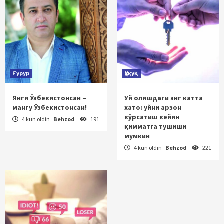
Ғурур
Ҳуқуқ
Янги Ўзбекистонсан –
Уй олишдаги энг катта
мангу Ўзбекистонсан!
хато: уйни арзон
кўрсатиш кейин
4 kun oldin
Behzod
191
қимматга тушиши
мумкин
4 kun oldin
Behzod
221