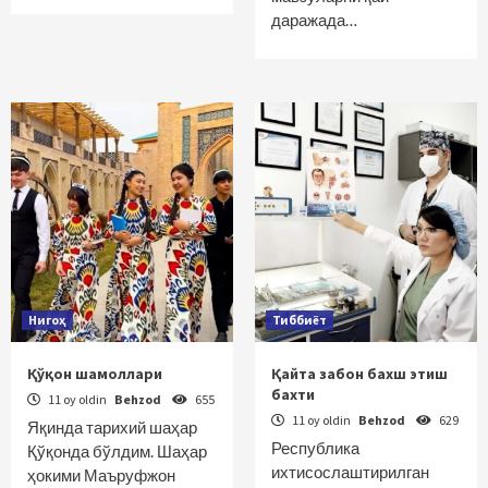
даражада…
Нигоҳ
Тиббиёт
Қўқон шамоллари
Қайта забон бахш этиш
бахти
11 oy oldin
Behzod
655
11 oy oldin
Behzod
629
Яқинда тарихий шаҳар
Республика
Қўқонда бўлдим. Шаҳар
ихтисослаштирилган
ҳокими Маъруфжон