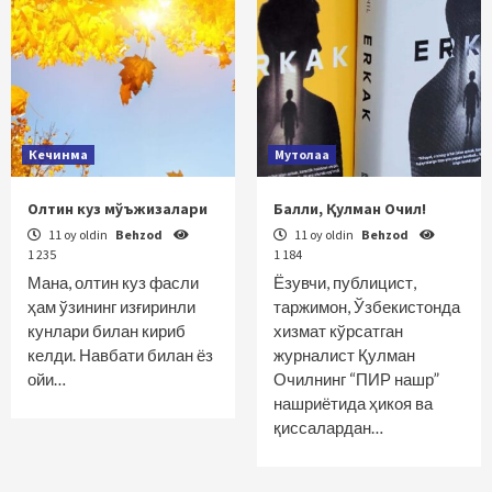
Кечинма
Мутолаа
Олтин куз мўъжизалари
Балли, Қулман Очил!
11 oy oldin
Behzod
11 oy oldin
Behzod
1 235
1 184
Мана, олтин куз фасли
Ёзувчи, публицист,
ҳам ўзининг изғиринли
таржимон, Ўзбекистонда
кунлари билан кириб
хизмат кўрсатган
келди. Навбати билан ёз
журналист Қулман
ойи…
Очилнинг “ПИР нашр”
нашриётида ҳикоя ва
қиссалардан…