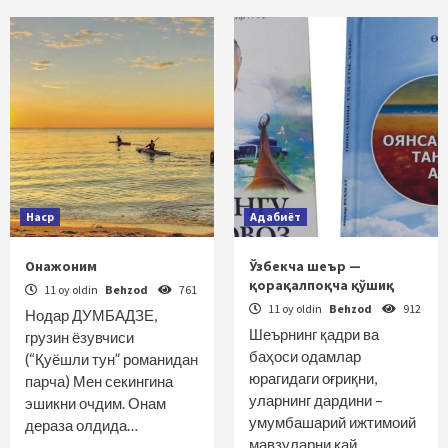
Наср
Адабиёт
Онажоним
Ўзбекча шеър —
қорақалпоқча қўшиқ
11 oy oldin
Behzod
761
11 oy oldin
Behzod
912
Нодар ДУМБАДЗЕ,
Шеърнинг қадри ва
грузин ёзувчиси
баҳоси одамлар
(“Қуёшли тун” романидан
юрагидаги оғриқни,
парча) Мен секингина
уларнинг дардини –
эшикни очдим. Онам
умумбашарий ижтимоий
дераза олдида…
мавзуларни қай