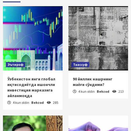
Эътироф
Таассуф
Ўзбекистон янги глобал
90 йиллик нашрнинг
иқтисодиётда ишончли
маёғи сўндими?
инвестиция марказига
4 kun oldin
Behzod
213
айланмоқда
4 kun oldin
Behzod
285