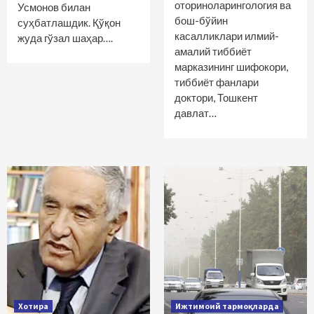
оториноларингология ва
Усмонов билан
бош-бўйин
суҳбатлашдик. Қўқон
касалликлари илмий-
жуда гўзал шаҳар….
амалий тиббиёт
марказининг шифокори,
тиббиёт фанлари
доктори, Тошкент
давлат…
Хотира
Ижтимоий тармоқларда