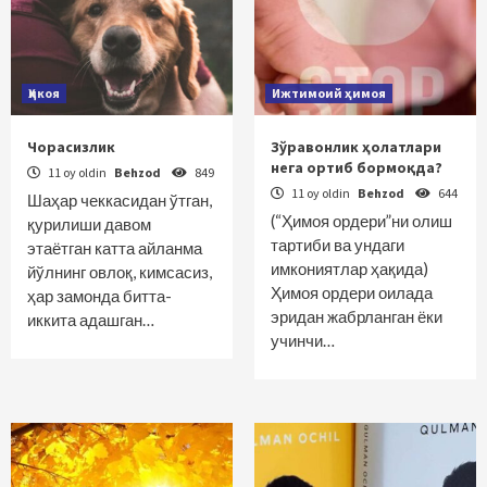
Ҳикоя
Ижтимоий ҳимоя
Чорасизлик
Зўравонлик ҳолатлари
нега ортиб бормоқда?
11 oy oldin
Behzod
849
11 oy oldin
Behzod
644
Шаҳар чеккасидан ўтган,
(“Ҳимоя ордери”ни олиш
қурилиши давом
тартиби ва ундаги
этаётган катта айланма
имкониятлар ҳақида)
йўлнинг овлоқ, кимсасиз,
Ҳимоя ордери оилада
ҳар замонда битта-
эридан жабрланган ёки
иккита адашган…
учинчи…