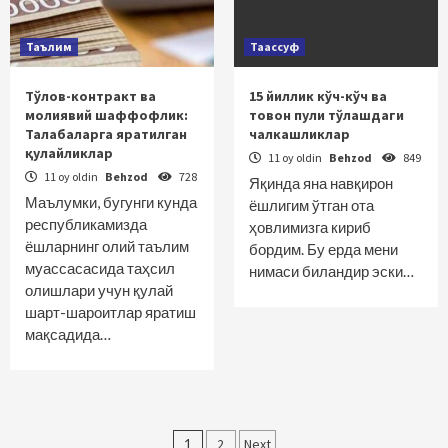
Таълим
Таассуф
Тўлов-контракт ва
15 йиллик кўч-кўч ва
молиявий шаффофлик:
товон пули тўлашдаги
Талабаларга яратилган
чалкашликлар
қулайликлар
11 oy oldin
Behzod
849
11 oy oldin
Behzod
728
Яқинда яна навқирон
Маълумки, бугунги кунда
ёшлигим ўтган ота
республикамизда
ҳовлимизга кириб
ёшларнинг олий таълим
бордим. Бу ерда мени
муассасасида таҳсил
нимаси биландир эски…
олишлари учун қулай
шарт-шароитлар яратиш
мақсадида…
Maqolalar
1
2
Next