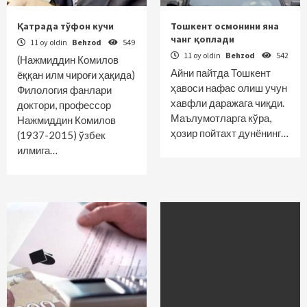
Қатрада тўфон кучи
Тошкент осмонини яна
чанг қоплади
11 oy oldin
Behzod
549
11 oy oldin
Behzod
542
(Нажмиддин Комилов
Айни пайтда Тошкент
ёққан илм чироғи ҳақида)
ҳавоси нафас олиш учун
Филология фанлари
хавфли даражага чиқди.
доктори, профессор
Маълумотларга кўра,
Нажмиддин Комилов
ҳозир пойтахт дунёнинг…
(1937-2015) ўзбек
илмига…