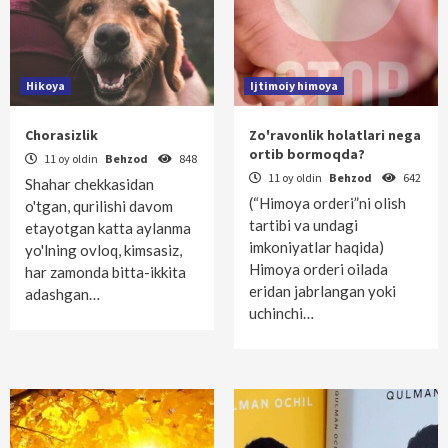
Hikoya
Ijtimoiy himoya
Chorasizlik
Zo'ravonlik holatlari nega
ortib bormoqda?
11 oy oldin
Behzod
848
11 oy oldin
Behzod
642
Shahar chekkasidan
(“Himoya orderi”ni olish
o'tgan, qurilishi davom
tartibi va undagi
etayotgan katta aylanma
imkoniyatlar haqida)
yo'lning ovloq, kimsasiz,
Himoya orderi oilada
har zamonda bitta-ikkita
eridan jabrlangan yoki
adashgan…
uchinchi…