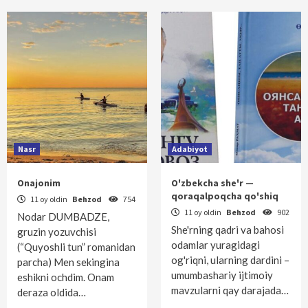
Nasr
Adabiyot
Onajonim
O'zbekcha she'r —
qoraqalpoqcha qo'shiq
11 oy oldin
Behzod
754
11 oy oldin
Behzod
902
Nodar DUMBADZE,
She'rning qadri va bahosi
gruzin yozuvchisi
odamlar yuragidagi
(“Quyoshli tun” romanidan
og'riqni, ularning dardini –
parcha) Men sekingina
umumbashariy ijtimoiy
eshikni ochdim. Onam
mavzularni qay darajada…
deraza oldida…