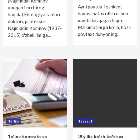
(Najmiddin Komilov
Ayni paytda Toshkent
yoqqan ilm chirog'i
havosi nafas olish uchun
haqida) Filologiya fanlari
xavfli darajaga chiqdi.
doktori, professor
Ma'lumotlarga ko'ra, hozir
Najmiddin Komilov (1937-
poytaxt dunyoning…
2015) o'zbek ilmiga…
Ta'lim
Taassuf
To'lov-kontrakt va
15 yillik ko'ch-ko'ch va