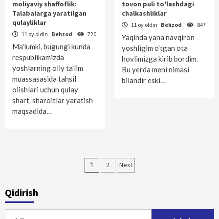
moliyaviy shaffoflik:
tovon puli to'lashdagi
Talabalarga yaratilgan
chalkashliklar
qulayliklar
11 oy oldin
Behzod
847
11 oy oldin
Behzod
720
Yaqinda yana navqiron
Ma'lumki, bugungi kunda
yoshligim o'tgan ota
respublikamizda
hovlimizga kirib bordim.
yoshlarning oliy ta'lim
Bu yerda meni nimasi
muassasasida tahsil
bilandir eski…
olishlari uchun qulay
shart-sharoitlar yaratish
maqsadida…
Maqolalar
1
2
Next
bo‘yicha
Qidirish
harakatlanish
Qidirshish: