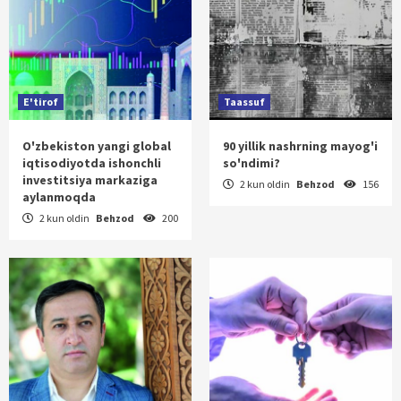
E'tirof
Taassuf
O'zbekiston yangi global
90 yillik nashrning mayog'i
iqtisodiyotda ishonchli
so'ndimi?
investitsiya markaziga
2 kun oldin
Behzod
156
aylanmoqda
2 kun oldin
Behzod
200