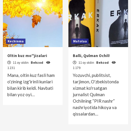
Kechinma
Mutolaa
Oltin kuz mo''jizalari
Balli, Qulman Ochil!
11 oy oldin
Behzod
11 oy oldin
Behzod
1 231
1 179
Mana, oltin kuz fasli ham
Yozuvchi, publitsist,
o'zining izg'irinli kunlari
tarjimon, O'zbekistonda
bilan kirib keldi. Navbati
xizmat ko'rsatgan
bilan yoz oyi…
jurnalist Qulman
Ochilning “PIR nashr”
nashriyotida hikoya va
qissalardan…