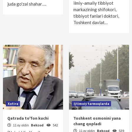
ilmiy-amaliy tibbiyot
juda go'zal shahar….
markazining shifokori,
tibbiyot fanlari doktori,
Toshkent davlat…
Xotira
Ijtimoiy tarmoqlarda
Qatrada to'fon kuchi
Toshkent osmonini yana
chang qopladi
11 oy oldin
Behzod
542
11 oy oldin
Behzod
539