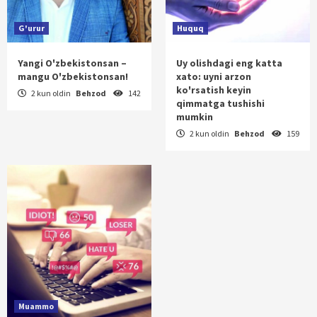
G'urur
Huquq
Yangi O'zbekistonsan –
Uy olishdagi eng katta
mangu O'zbekistonsan!
xato: uyni arzon
ko'rsatish keyin
2 kun oldin
Behzod
142
qimmatga tushishi
mumkin
2 kun oldin
Behzod
159
Muammo