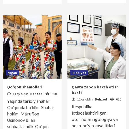
Nigoh
Tibbiyot
Qo'qon shamollari
Qayta zabon baxsh etish
baxti
11 oy oldin
Behzod
650
11 oy oldin
Behzod
626
Yaqinda tarixiy shahar
Respublika
Qo'qonda bo'ldim. Shahar
ixtisoslashtirilgan
hokimi Ma'rufjon
otorinolaringologiya va
Usmonov bilan
bosh-bo'yin kasalliklari
suhbatlashdik. Qo'qon