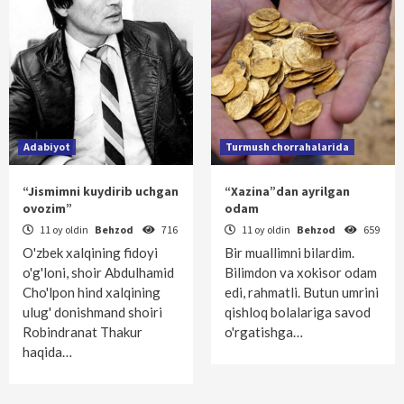
Adabiyot
Turmush chorrahalarida
“Jismimni kuydirib uchgan
“Xazina”dan ayrilgan
ovozim”
odam
11 oy oldin
Behzod
716
11 oy oldin
Behzod
659
O'zbek xalqining fidoyi
Bir muallimni bilardim.
o'g'loni, shoir Abdulhamid
Bilimdon va xokisor odam
Cho'lpon hind xalqining
edi, rahmatli. Butun umrini
ulug' donishmand shoiri
qishloq bolalariga savod
Robindranat Thakur
o'rgatishga…
haqida…