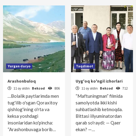
Yurgan daryo
Taqdimot
Arashonbuloq
Uyg'oq ko'ngil izhorlari
11 oy oldin
Behzod
806
11 oy oldin
Behzod
712
…Bolalik paytlarimda men
“Maftuningman” filmida
tug'ilib o'sgan Qoraxitoy
samolyotda ikki kishi
qishlog'ining o'rta va
suhbatlashib ketmoqda.
keksa yoshdagi
Bittasi illyuminatordan
insonlaridan ko'pincha:
qarab so'raydi: — Qaer
“Arashonbuvaga borib…
ekan? —…