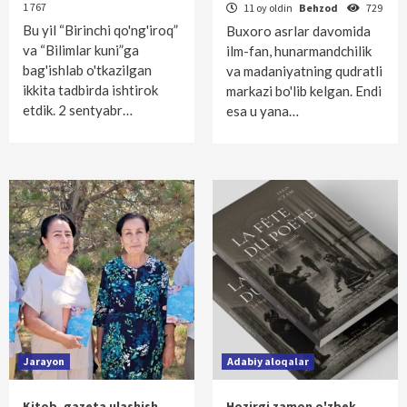
1 767
11 oy oldin
Behzod
729
Bu yil “Birinchi qo'ng'iroq”
Buxoro asrlar davomida
va “Bilimlar kuni”ga
ilm-fan, hunarmandchilik
bag'ishlab o'tkazilgan
va madaniyatning qudratli
ikkita tadbirda ishtirok
markazi bo'lib kelgan. Endi
etdik. 2 sentyabr…
esa u yana…
Jarayon
Adabiy aloqalar
Kitob, gazeta ulashish
Hozirgi zamon o'zbek