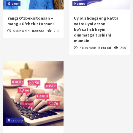
G'urur
Huquq
Yangi O'zbekistonsan –
Uy olishdagi eng katta
mangu O'zbekistonsan!
xato: uyni arzon
ko'rsatish keyin
5 kun oldin
Behzod
205
qimmatga tushishi
mumkin
5 kun oldin
Behzod
238
Muammo