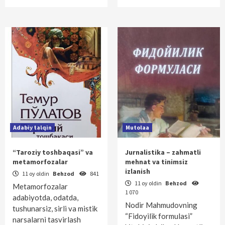
Adabiy talqin
Mutolaa
“Taroziy toshbaqasi” va
Jurnalistika – zahmatli
metamorfozalar
mehnat va tinimsiz
izlanish
11 oy oldin
Behzod
841
11 oy oldin
Behzod
Metamorfozalar
1 070
adabiyotda, odatda,
Nodir Mahmudovning
tushunarsiz, sirli va mistik
“Fidoyilik formulasi”
narsalarni tasvirlash