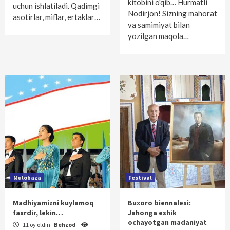
kitobini o'qib… Hurmatli
uchun ishlatiladi. Qadimgi
Nodirjon! Sizning mahorat
asotirlar, miflar, ertaklar…
va samimiyat bilan
yozilgan maqola…
Mulohaza
Festival
Madhiyamizni kuylamoq
Buxoro biennalesi:
faxrdir, lekin…
Jahonga eshik
ochayotgan madaniyat
11 oy oldin
Behzod