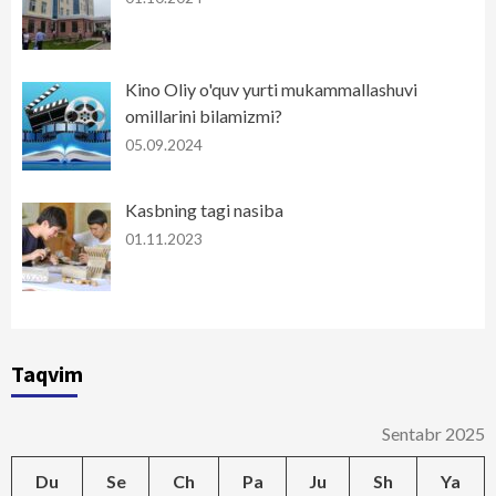
Kino Oliy o'quv yurti mukammallashuvi
omillarini bilamizmi?
05.09.2024
Kasbning tagi nasiba
01.11.2023
Taqvim
Sentabr 2025
Du
Se
Ch
Pa
Ju
Sh
Ya