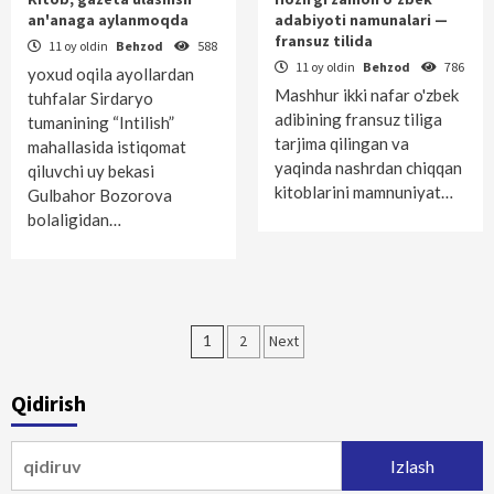
an'anaga aylanmoqda
adabiyoti namunalari —
fransuz tilida
11 oy oldin
Behzod
588
11 oy oldin
Behzod
786
yoxud oqila ayollardan
Mashhur ikki nafar o'zbek
tuhfalar Sirdaryo
adibining fransuz tiliga
tumanining “Intilish”
tarjima qilingan va
mahallasida istiqomat
yaqinda nashrdan chiqqan
qiluvchi uy bekasi
kitoblarini mamnuniyat…
Gulbahor Bozorova
bolaligidan…
Maqolalar
1
2
Next
bo‘yicha
Qidirish
harakatlanish
Qidirshish: