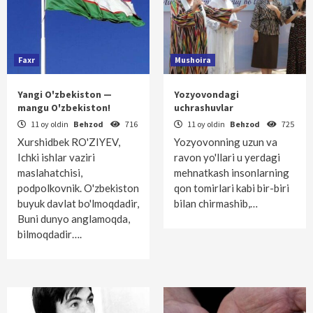
Faxr
Mushoira
Yangi O'zbekiston —
Yozyovondagi
mangu O'zbekiston!
uchrashuvlar
11 oy oldin
Behzod
716
11 oy oldin
Behzod
725
Xurshidbek RO'ZIYEV,
Yozyovonning uzun va
Ichki ishlar vaziri
ravon yo'llari u yerdagi
maslahatchisi,
mehnatkash insonlarning
podpolkovnik. O'zbekiston
qon tomirlari kabi bir-biri
buyuk davlat bo'lmoqdadir,
bilan chirmashib,…
Buni dunyo anglamoqda,
bilmoqdadir….