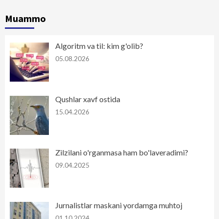
Muammo
Algoritm va til: kim g'olib?
05.08.2026
Qushlar xavf ostida
15.04.2026
Zilzilani o'rganmasa ham bo'laveradimi?
09.04.2025
Jurnalistlar maskani yordamga muhtoj
01.10.2024