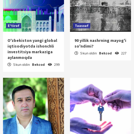
E'tirof
Taassuf
O'zbekiston yangi global
90 yillik nashrning mayog'i
iqtisodiyotda ishonchli
so'ndimi?
investitsiya markaziga
5 kun oldin
Behzod
227
aylanmoqda
5 kun oldin
Behzod
299