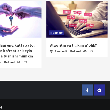
Muammo
dagi eng katta xato:
Algoritm va til: kim g'olib?
on ko'rsatish keyin
2 kun oldin
Behzod
143
a tushishi mumkin
din
Behzod
159
Facebook
Telegr
24