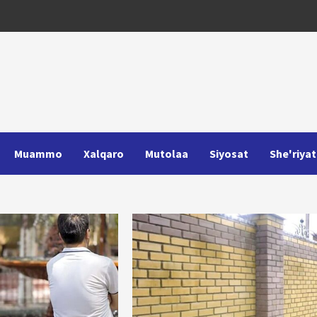
Muammo
Xalqaro
Mutolaa
Siyosat
She'riyat