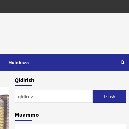
Mulohaza
Qidirish
Qidirshish:
Muammo