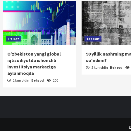
E'tirof
Taassuf
O'zbekiston yangi global
90 yillik nashrning m
iqtisodiyotda ishonchli
so'ndimi?
investitsiya markaziga
2 kun oldin
Behzod
aylanmoqda
2 kun oldin
Behzod
200