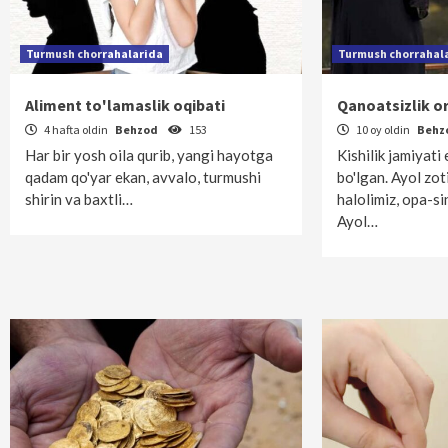
Turmush chorrahalarida
Turmush chorrahal
Aliment to'lamaslik oqibati
Qanoatsizlik or
4 hafta oldin
Behzod
153
10 oy oldin
Behz
Har bir yosh oila qurib, yangi hayotga
Kishilik jamiyat
qadam qo'yar ekan, avvalo, turmushi
bo'lgan. Ayol zot
shirin va baxtli…
halolimiz, opa-sin
Ayol…