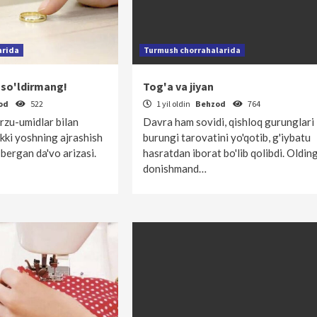
arida
Turmush chorrahalarida
 so'ldirmang!
Tog'a va jiyan
od
522
1 yil oldin
Behzod
764
rzu-umidlar bilan
Davra ham sovidi, qishloq gurunglari
kki yoshning ajrashish
burungi tarovatini yo'qotib, g'iybatu
 bergan da'vo arizasi.
hasratdan iborat bo'lib qolibdi. Olding
donishmand…