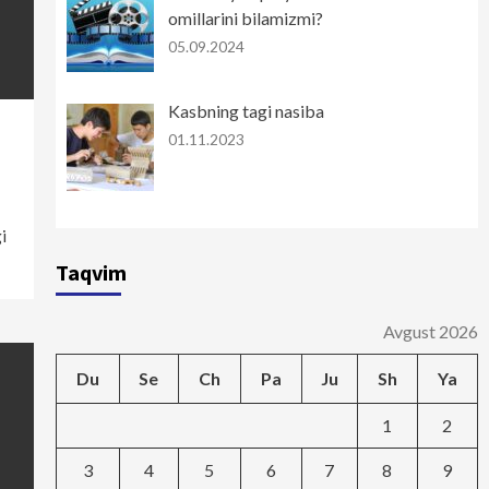
omillarini bilamizmi?
05.09.2024
Kasbning tagi nasiba
01.11.2023
i
Taqvim
Avgust 2026
Du
Se
Ch
Pa
Ju
Sh
Ya
1
2
3
4
5
6
7
8
9