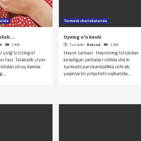
arida
Turmush chorrahalarida
qolish…
Oyning o'n beshi
od
1 493
3 yil oldin
Behzod
1 540
 yolg'iz o'zingiz!
Hayot zarbasi Hayotning to'satdan
n fasl. Talabalik, o'yin-
keladigan zarbalari oldida shirin
vishdan yiroq damlar.
turmushi parokandalikka uchrab,
ng…
yaqinlarini yo'qotishi oqibatida…