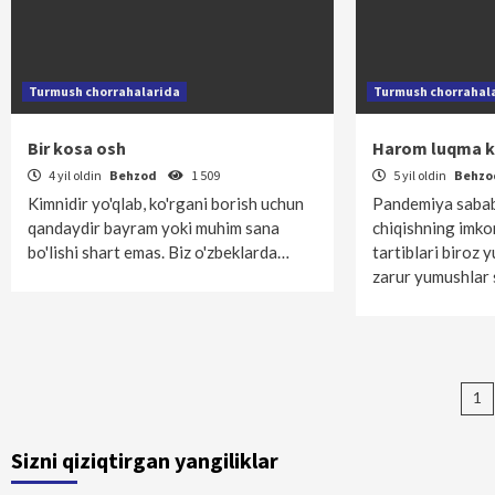
Turmush chorrahalarida
Turmush chorrahal
Bir kosa osh
Harom luqma k
4 yil oldin
Behzod
1 509
5 yil oldin
Behz
Kimnidir yo'qlab, ko'rgani borish uchun
Pandemiya sabab
qandaydir bayram yoki muhim sana
chiqishning imko
bo'lishi shart emas. Biz o'zbeklarda…
tartiblari biroz
zarur yumushlar
Ma
1
bo
Sizni qiziqtirgan yangiliklar
ha