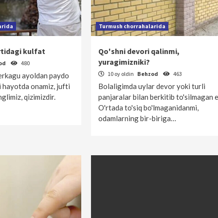
arida
Turmush chorrahalarida
tidagi kulfat
Qo'shni devori qalinmi,
yuragimizniki?
od
480
10 oy oldin
Behzod
463
i erkagu ayoldan paydo
i hayotda onamiz, jufti
Bolaligimda uylar devor yoki turli
glimiz, qizimizdir.
panjaralar bilan berkitib to'silmagan e
O'rtada to'siq bo'lmaganidanmi,
odamlarning bir-biriga…