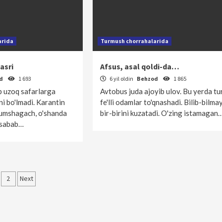
arida
Turmush chorrahalarida
asri
Afsus, asal qoldi-da…
od
1 693
6 yil oldin
Behzod
1 865
 uzoq safarlarga
Avtobus juda ajoyib ulov. Bu yerda tur
ni bo'lmadi. Karantin
fe'lli odamlar to'qnashadi. Bilib-bilma
 yumshagach, o'shanda
bir-birini kuzatadi. O'zing istamagan
 sabab…
qolalar
2
Next
‘yicha
rakatlanish