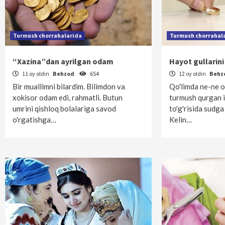
Turmush chorrahalarida
Turmush chorrahal
“Xazina”dan ayrilgan odam
Hayot gullarini
11 oy oldin
Behzod
654
12 oy oldin
Behz
Bir muallimni bilardim. Bilimdon va
Qo'limda ne-ne o
xokisor odam edi, rahmatli. Butun
turmush qurgan i
umrini qishloq bolalariga savod
to'g'risida sudga
o'rgatishga…
Kelin…