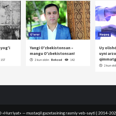
G'urur
Huquq
ayog'i
Yangi O'zbekistonsan –
Uy olish
mangu O'zbekistonsan!
uyni arz
qimmatg
157
2 kun oldin
Behzod
142
2 kun ol
©
«Hurriyat»
— mustaqil gazetasining rasmiy veb-sayti
| 2014-20