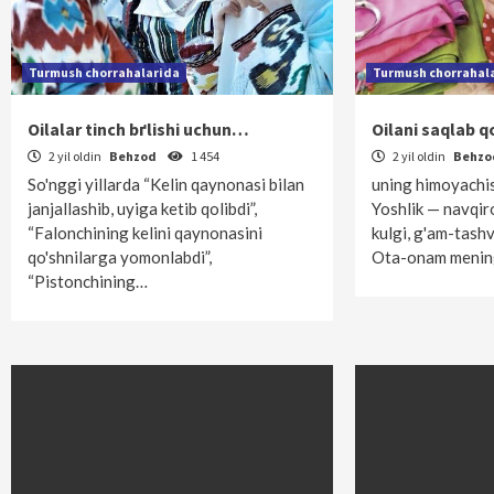
Turmush chorrahalarida
Turmush chorrahal
Oilalar tinch bґlishi uchun…
Oilani saqlab 
2 yil oldin
Behzod
1 454
2 yil oldin
Behz
So'nggi yillarda “Kelin qaynonasi bilan
uning himoyachisi
janjallashib, uyiga ketib qolibdi”,
Yoshlik — navqiro
“Falonchining kelini qaynonasini
kulgi, g'am-tash
qo'shnilarga yomonlabdi”,
Ota-onam meni
“Pistonchining…