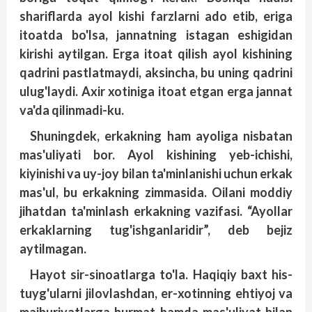
shariflarda ayol kishi farzlarni ado etib, eriga
itoatda bo'lsa, jannatning istagan eshigidan
kirishi aytilgan. Erga itoat qilish ayol kishining
qadrini pastlatmaydi, aksincha, bu uning qadrini
ulug'laydi. Axir xotiniga itoat etgan erga jannat
va'da qilinmadi-ku.
Shuningdek, erkakning ham ayoliga nisbatan
mas'uliyati bor. Ayol kishining yeb-ichishi,
kiyinishi va uy-joy bilan ta'minlanishi uchun erkak
mas'ul, bu erkakning zimmasida. Oilani moddiy
jihatdan ta'minlash erkakning vazifasi. “Ayollar
erkaklarning tug'ishganlaridir”, deb bejiz
aytilmagan.
Hayot sir-sinoatlarga to'la. Haqiqiy baxt his-
tuyg'ularni jilovlashdan, er-xotinning ehtiyoj va