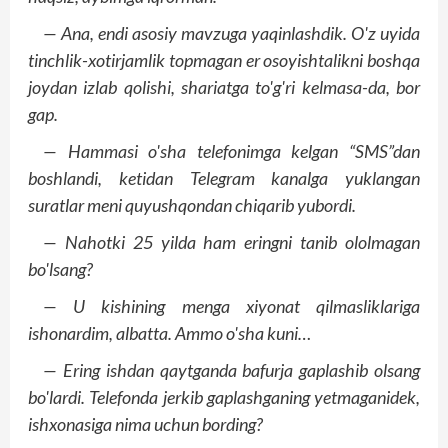
— Ana, endi asosiy mavzuga yaqinlashdik. O'z uyida
tinchlik-xotirjamlik topmagan er osoyishtalikni boshqa
joydan izlab qolishi, shariatga to'g'ri kelmasa-da, bor
gap.
— Hammasi o'sha telefonimga kelgan “SMS”dan
boshlandi, ketidan Telegram kanalga yuklangan
suratlar meni quyushqondan chiqarib yubordi.
— Nahotki 25 yilda ham eringni tanib ololmagan
bo'lsang?
— U kishining menga xiyonat qilmasliklariga
ishonardim, albatta. Ammo o'sha kuni…
— Ering ishdan qaytganda bafurja gaplashib olsang
bo'lardi. Telefonda jerkib gaplashganing yetmaganidek,
ishxonasiga nima uchun bording?