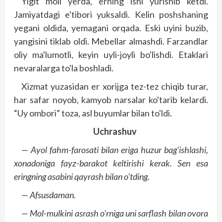
Yigit moli yerda, erning ishi yurishib ketdi.
Jamiyatdagi e'tibori yuksaldi. Kelin poshshaning
yegani oldida, yemagani orqada. Eski uyini buzib,
yangisini tiklab oldi. Mebellar almashdi. Farzandlar
oliy ma'lumotli, keyin uyli-joyli bo'lishdi. Etaklari
nevaralarga to'la boshladi.
Xizmat yuzasidan er xorijga tez-tez chiqib turar,
har safar noyob, kamyob narsalar ko'tarib kelardi.
“Uy ombori” toza, asl buyumlar bilan to'ldi.
Uchrashuv
— Ayol fahm-farosati bilan eriga huzur bag'ishlashi,
xonadoniga fayz-barakot keltirishi kerak. Sen esa
eringning asabini qayrash bilan o'tding.
— Afsusdaman.
— Mol-mulkini asrash o'rniga uni sarflash bilan ovora