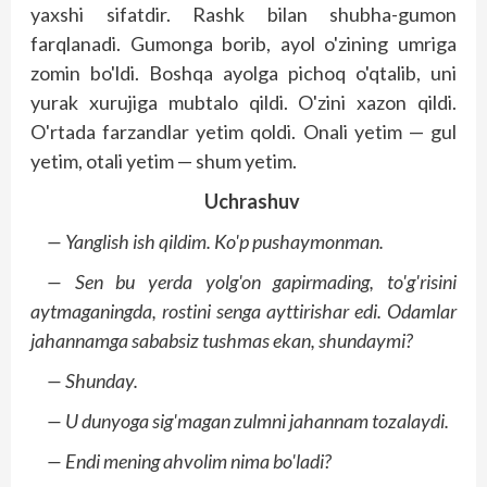
yaxshi sifatdir. Rashk bilan shubha-gumon
farqlanadi. Gumonga borib, ayol o'zining umriga
zomin bo'ldi. Boshqa ayolga pichoq o'qtalib, uni
yurak xurujiga mubtalo qildi. O'zini xazon qildi.
O'rtada farzandlar yetim qoldi. Onali yetim — gul
yetim, otali yetim — shum yetim.
Uchrashuv
— Yanglish ish qildim. Ko'p pushaymonman.
— Sen bu yerda yolg'on gapirmading, to'g'risini
aytmaganingda, rostini senga ayttirishar edi. Odamlar
jahannamga sababsiz tushmas ekan, shundaymi?
— Shunday.
— U dunyoga sig'magan zulmni jahannam tozalaydi.
— Endi mening ahvolim nima bo'ladi?