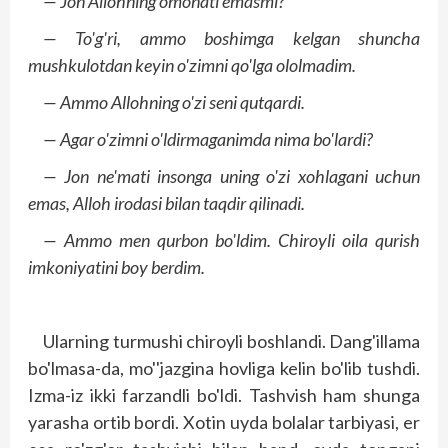
— Jon Allohning omonati emasmi?
— To'g'ri, ammo boshimga kelgan shuncha
mushkulotdan keyin o'zimni qo'lga ololmadim.
— Ammo Allohning o'zi seni qutqardi.
— Agar o'zimni o'ldirmaganimda nima bo'lardi?
— Jon ne'mati insonga uning o'zi xohlagani uchun
emas, Alloh irodasi bilan taqdir qilinadi.
— Ammo men qurbon bo'ldim. Chiroyli oila qurish
imkoniyatini boy berdim.
Ularning turmushi chiroyli boshlandi. Dang'illama
bo'lmasa-da, mo''jazgina hovliga kelin bo'lib tushdi.
Izma-iz ikki farzandli bo'ldi. Tashvish ham shunga
yarasha ortib bordi. Xotin uyda bolalar tarbiyasi, er