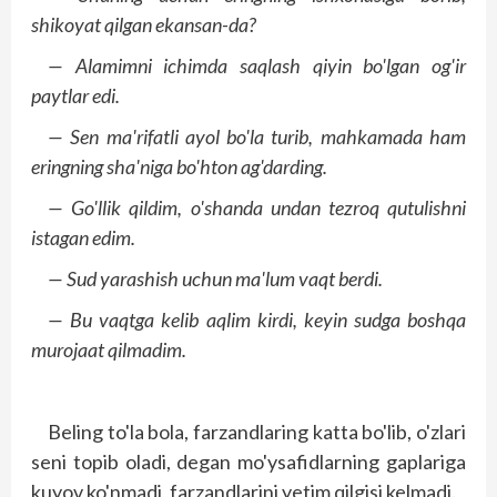
shikoyat qilgan ekansan-da?
— Alamimni ichimda saqlash qiyin bo'lgan og'ir
paytlar edi.
— Sen ma'rifatli ayol bo'la turib, mahkamada ham
eringning sha'niga bo'hton ag'darding.
— Go'llik qildim, o'shanda undan tezroq qutulishni
istagan edim.
— Sud yarashish uchun ma'lum vaqt berdi.
— Bu vaqtga kelib aqlim kirdi, keyin sudga boshqa
murojaat qilmadim.
Beling to'la bola, farzandlaring katta bo'lib, o'zlari
seni topib oladi, degan mo'ysafidlarning gaplariga
kuyov ko'nmadi, farzandlarini yetim qilgisi kelmadi.