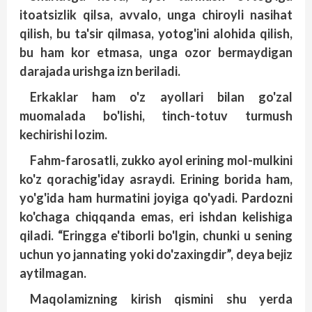
itoatsizlik qilsa, avvalo, unga chiroyli nasihat
qilish, bu ta'sir qilmasa, yotog'ini alohida qilish,
bu ham kor etmasa, unga ozor bermaydigan
darajada urishga izn beriladi.
Erkaklar ham o'z ayollari bilan go'zal
muomalada bo'lishi, tinch-totuv turmush
kechirishi lozim.
Fahm-farosatli, zukko ayol erining mol-mulkini
ko'z qorachig'iday asraydi. Erining borida ham,
yo'g'ida ham hurmatini joyiga qo'yadi. Pardozni
ko'chaga chiqqanda emas, eri ishdan kelishiga
qiladi. “Eringga e'tiborli bo'lgin, chunki u sening
uchun yo jannating yoki do'zaxingdir”, deya bejiz
aytilmagan.
Maqolamizning kirish qismini shu yerda