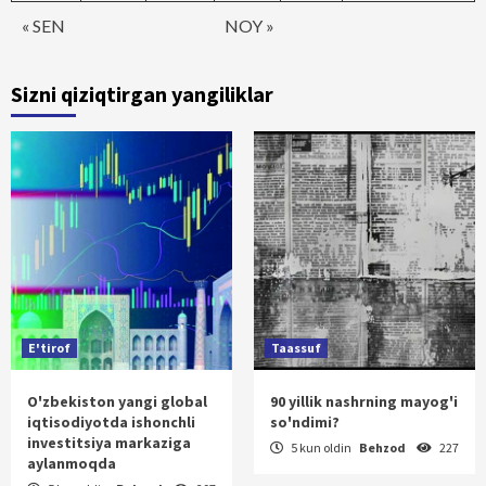
« SEN
NOY »
Sizni qiziqtirgan yangiliklar
E'tirof
Taassuf
O'zbekiston yangi global
90 yillik nashrning mayog'i
iqtisodiyotda ishonchli
so'ndimi?
investitsiya markaziga
5 kun oldin
Behzod
227
aylanmoqda