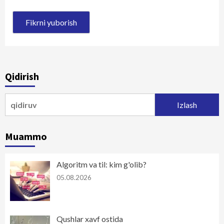
Qidirish
Qidirshish:
Muammo
Algoritm va til: kim g'olib?
05.08.2026
Qushlar xavf ostida