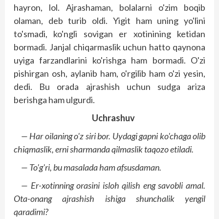
hayron, lol. Ajrashaman, bolalarni o'zim boqib
olaman, deb turib oldi. Yigit ham uning yo'lini
to'smadi, ko'ngli sovigan er xotinining ketidan
bormadi. Janjal chiqarmaslik uchun hatto qaynona
uyiga farzandlarini ko'rishga ham bormadi. O'zi
pishirgan osh, aylanib ham, o'rgilib ham o'zi yesin,
dedi. Bu orada ajrashish uchun sudga ariza
berishga ham ulgurdi.
Uchrashuv
— Har oilaning o'z siri bor. Uydagi gapni ko'chaga olib
chiqmaslik, erni sharmanda qilmaslik taqozo etiladi.
— To'g'ri, bu masalada ham afsusdaman.
— Er-xotinning orasini isloh qilish eng savobli amal.
Ota-onang ajrashish ishiga shunchalik yengil
qaradimi?