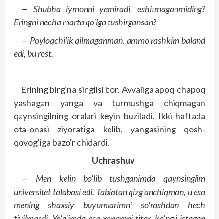
— Shubha iymonni yemiradi, eshitmaganmiding?
Eringni necha marta qo'lga tushirgansan?
— Poyloqchilik qilmaganman, ammo rashkim baland
edi, bu rost.
Erining birgina singlisi bor. Avvaliga apoq-chapoq
yashagan yanga va turmushga chiqmagan
qaynsingilning oralari keyin buziladi. Ikki haftada
ota-onasi ziyoratiga kelib, yangasining qosh-
qovog'iga bazo'r chidardi.
Uchrashuv
— Men kelin bo'lib tushganimda qaynsinglim
universitet talabasi edi. Tabiatan qizg'anchiqman, u esa
mening shaxsiy buyumlarimni so'rashdan hech
tiyilmasdi. Yo'g'imda esa xonamni titar, ko'ngli istagan