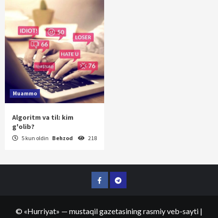
Muammo
Algoritm va til: kim
g'olib?
5 kun oldin
Behzod
218
Facebook
Telegram
©
«Hurriyat»
— mustaqil gazetasining rasmiy veb-sayti
|