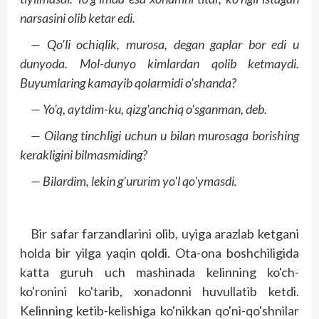
narsasini olib ketar edi.
— Qo'li ochiqlik, murosa, degan gaplar bor edi u
dunyoda. Mol-dunyo kimlardan qolib ketmaydi.
Buyumlaring kamayib qolarmidi o'shanda?
— Yo'q, aytdim-ku, qizg'anchiq o'sganman, deb.
— Oilang tinchligi uchun u bilan murosaga borishing
kerakligini bilmasmiding?
— Bilardim, lekin g'ururim yo'l qo'ymasdi.
Bir safar farzandlarini olib, uyiga arazlab ketgani
holda bir yilga yaqin qoldi. Ota-ona boshchiligida
katta guruh uch mashinada kelinning ko'ch-
ko'ronini ko'tarib, xonadonni huvullatib ketdi.
Kelinning ketib-kelishiga ko'nikkan qo'ni-qo'shnilar