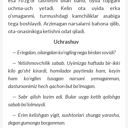
esa ro'zg'or tashvishi bilan band, oyda topgani
uchma-uch yetadi. Kelin ota uyida erka
o'smaganmi, turmushdagi kamchiliklar asabiga
tega boshlaydi. Arzimagan narsalarni bahona qilib,
ota-onasinikiga ketishni odat qiladi.
Uchrashuv
— Eringdan, oilangdan ko'ngling nega birdan sovidi?
— Yetishmovchilik sabab. Uyimizga haftada bir-ikki
kilo go'sht kirardi, homilador paytimda ham, keyin
ham ko'nglim tusagan narsani yemaganman,
dasturxonimiz hech qachon but bo'lmagan.
— Sabr qilish lozim edi. Bular uyga ketib qolishga
sabab bo'lolmaydi.
— Erim kelishgan yigit, xushtorlari shunga yarasha,
degan gumonga borganman.