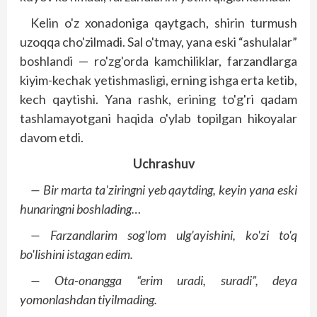
Kelin o'z xonadoniga qaytgach, shirin turmush
uzoqqa cho'zilmadi. Sal o'tmay, yana eski “ashulalar”
boshlandi — ro'zg'orda kamchiliklar, farzandlarga
kiyim-kechak yetishmasligi, erning ishga erta ketib,
kech qaytishi. Yana rashk, erining to'g'ri qadam
tashlamayotgani haqida o'ylab topilgan hikoyalar
davom etdi.
Uchrashuv
— Bir marta ta'ziringni yeb qaytding, keyin yana eski
hunaringni boshlading…
— Farzandlarim sog'lom ulg'ayishini, ko'zi to'q
bo'lishini istagan edim.
— Ota-onangga “erim uradi, suradi”, deya
yomonlashdan tiyilmading.