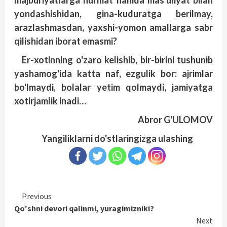
majburiyatlarga hurmat hamda mas'uliyat bilan
yondashishidan, gina-kuduratga berilmay,
arazlashmasdan, yaxshi-yomon amallarga sabr
qilishidan iborat emasmi?
Er-xotinning o'zaro kelishib, bir-birini tushunib
yashamog'ida katta naf, ezgulik bor: ajrimlar
bo'lmaydi, bolalar yetim qolmaydi, jamiyatga
xotirjamlik inadi…
Abror G'ULOMOV
Yangiliklarni do'stlaringizga ulashing
Continue
Previous
Qo'shni devori qalinmi, yuragimizniki?
Reading
Next