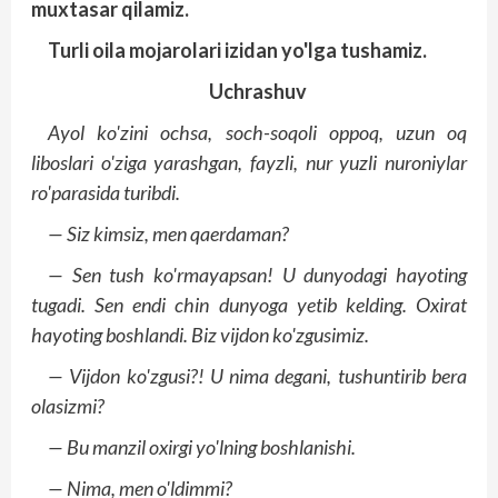
muxtasar qilamiz.
Turli oila mojarolari izidan yo'lga tushamiz.
Uchrashuv
Ayol ko'zini ochsa, soch-soqoli oppoq, uzun oq
liboslari o'ziga yarashgan, fayzli, nur yuzli nuroniylar
ro'parasida turibdi.
— Siz kimsiz, men qaerdaman?
— Sen tush ko'rmayapsan! U dunyodagi hayoting
tugadi. Sen endi chin dunyoga yetib kelding. Oxirat
hayoting boshlandi. Biz vijdon ko'zgusimiz.
— Vijdon ko'zgusi?! U nima degani, tushuntirib bera
olasizmi?
— Bu manzil oxirgi yo'lning boshlanishi.
— Nima, men o'ldimmi?