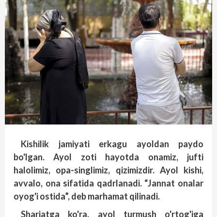
Kishilik jamiyati erkagu ayoldan paydo
bo'lgan. Ayol zoti hayotda onamiz, jufti
halolimiz, opa-singlimiz, qizimizdir. Ayol kishi,
avvalo, ona sifatida qadrlanadi. “Jannat onalar
oyog'i ostida”, deb marhamat qilinadi.
Shariatga ko'ra, ayol turmush o'rtog'iga