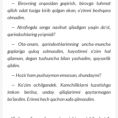
— Birovning orqasidan gapirish, birovga tuhmat
qilish odat tusiga kirib qolgan ekan, o'zimni boshqara
olmadim.
— Atrofingda senga nasihat qiladigan yaqin do'st,
qarindoshlaring yo'qmidi?
— Ota-onam, qarindoshlarimning uncha-muncha
gaplariga quloq solmasdim, hayotimni o'zim hal
qilaman, degan tushuncha bilan yashadim, qaysarlik
qildim.
— Hozir ham pushaymon emassan, shundaymi?
— Ko'zim ochilgandek. Kamchiliklarni tuzatishga
imkon berilsa, unday qiliqlarimni qaytarmagan
bo'lardim. Erimni hech qachon xafa qilmasdim.