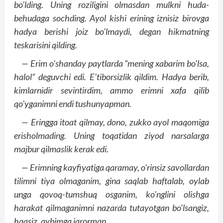
bo'lding. Uning roziligini olmasdan mulkni huda-
behudaga sochding. Ayol kishi erining iznisiz birovga
hadya berishi joiz bo'lmaydi, degan hikmatning
teskarisini qilding.
— Erim o'shanday paytlarda “mening xabarim bo'lsa,
halol” deguvchi edi. E'tiborsizlik qildim. Hadya berib,
kimlarnidir sevintirdim, ammo erimni xafa qilib
qo'yganimni endi tushunyapman.
— Eringga itoat qilmay, dono, zukko ayol maqomiga
erisholmading. Uning toqatidan ziyod narsalarga
majbur qilmaslik kerak edi.
— Erimning kayfiyatiga qaramay, o'rinsiz savollardan
tilimni tiya olmaganim, gina saqlab haftalab, oylab
unga qovoq-tumshuq osganim, ko'nglini olishga
harakat qilmaganimni nazarda tutayotgan bo'lsangiz,
haqsiz, aybimga iqrorman.