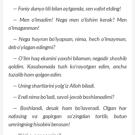
— Foniy dunyo tili bilan aytganda, sen vafot etding!
— Men o'lmadim! Nega men o'lishim kerak? Men
o'lmaganman!
— Nega hayron bo'lyapsan, nima, hech o'lmayman,
deb o'ylagan edingmi?
— O'lim haq ekanini yaxshi bilaman, negadir shoshib
qoldim. Kasalxonada tush ko'rayotgan edim, ancha
tuzalib ham qolgan edim.
— Uning shartlarini yolg'iz Alloh biladi.
— Endi nima bo'ladi, savol-javob boshlanadimi?
— Boshlandi, desak ham bo'laveradi. Olgan har
nafasing va gapirgan so'zingdan tortib, butun
umringning hisobini berasan!