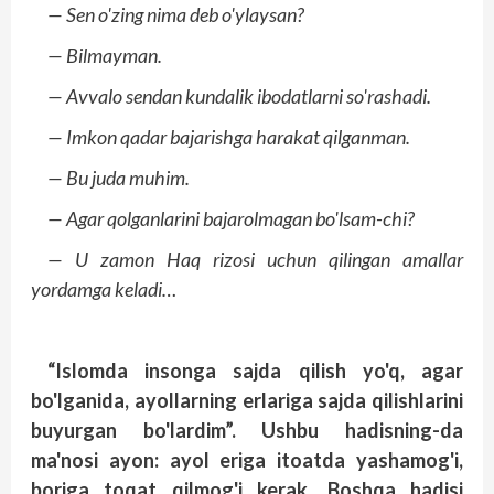
— Sen o'zing nima deb o'ylaysan?
— Bilmayman.
— Avvalo sendan kundalik ibodatlarni so'rashadi.
— Imkon qadar bajarishga harakat qilganman.
— Bu juda muhim.
— Agar qolganlarini bajarolmagan bo'lsam-chi?
— U zamon Haq rizosi uchun qilingan amallar
yordamga keladi…
“Islomda insonga sajda qilish yo'q, agar
bo'lganida, ayollarning erlariga sajda qilishlarini
buyurgan bo'lardim”. Ushbu hadisning-da
ma'nosi ayon: ayol eriga itoatda yashamog'i,
boriga toqat qilmog'i kerak. Boshqa hadisi