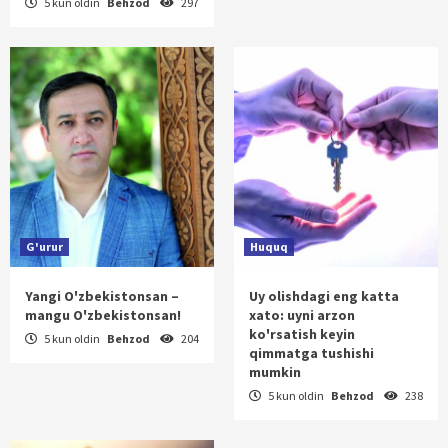
5 kun oldin
Behzod
297
G'urur
Huquq
Yangi O'zbekistonsan –
Uy olishdagi eng katta
mangu O'zbekistonsan!
xato: uyni arzon
ko'rsatish keyin
5 kun oldin
Behzod
204
qimmatga tushishi
mumkin
5 kun oldin
Behzod
238