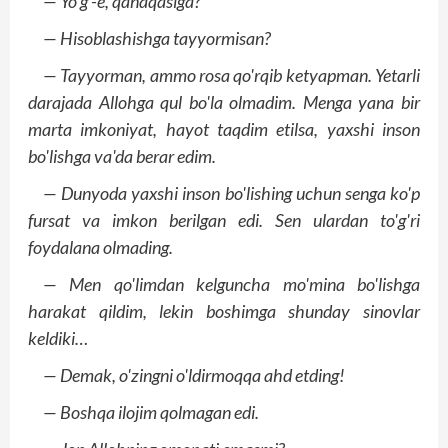
— Yo'g'-e, qanaqasiga?
— Hisoblashishga tayyormisan?
— Tayyorman, ammo rosa qo'rqib ketyapman. Yetarli
darajada Allohga qul bo'la olmadim. Menga yana bir
marta imkoniyat, hayot taqdim etilsa, yaxshi inson
bo'lishga va'da berar edim.
— Dunyoda yaxshi inson bo'lishing uchun senga ko'p
fursat va imkon berilgan edi. Sen ulardan to'g'ri
foydalana olmading.
— Men qo'limdan kelguncha mo'mina bo'lishga
harakat qildim, lekin boshimga shunday sinovlar
keldiki…
— Demak, o'zingni o'ldirmoqqa ahd etding!
— Boshqa ilojim qolmagan edi.