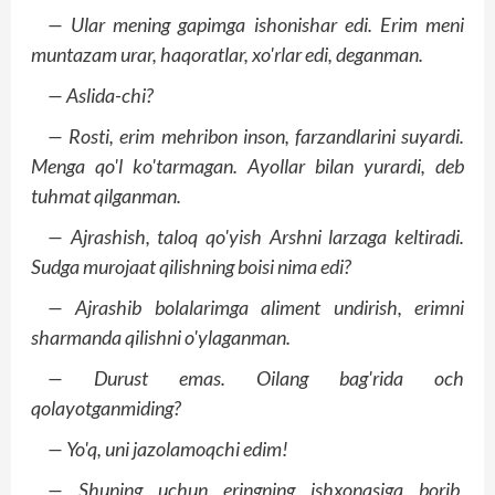
— Ular mening gapimga ishonishar edi. Erim meni
muntazam urar, haqoratlar, xo'rlar edi, deganman.
— Aslida-chi?
— Rosti, erim mehribon inson, farzandlarini suyardi.
Menga qo'l ko'tarmagan. Ayollar bilan yurardi, deb
tuhmat qilganman.
— Ajrashish, taloq qo'yish Arshni larzaga keltiradi.
Sudga murojaat qilishning boisi nima edi?
— Ajrashib bolalarimga aliment undirish, erimni
sharmanda qilishni o'ylaganman.
— Durust emas. Oilang bag'rida och
qolayotganmiding?
— Yo'q, uni jazolamoqchi edim!
— Shuning uchun eringning ishxonasiga borib,