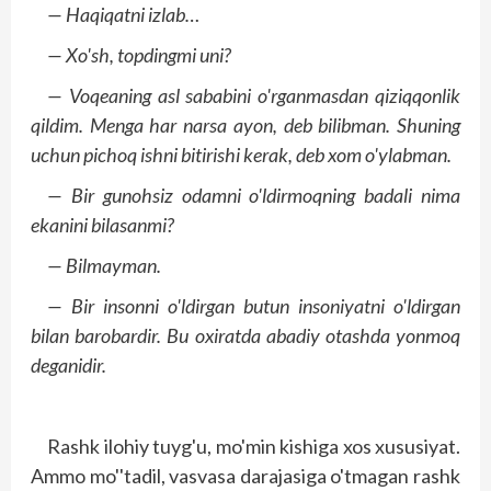
— Haqiqatni izlab…
— Xo'sh, topdingmi uni?
— Voqeaning asl sababini o'rganmasdan qiziqqonlik
qildim. Menga har narsa ayon, deb bilibman. Shuning
uchun pichoq ishni bitirishi kerak, deb xom o'ylabman.
— Bir gunohsiz odamni o'ldirmoqning badali nima
ekanini bilasanmi?
— Bilmayman.
— Bir insonni o'ldirgan butun insoniyatni o'ldirgan
bilan barobardir. Bu oxiratda abadiy otashda yonmoq
deganidir.
Rashk ilohiy tuyg'u, mo'min kishiga xos xususiyat.
Ammo mo''tadil, vasvasa darajasiga o'tmagan rashk